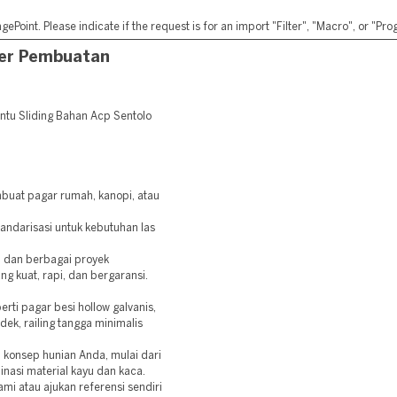
ePoint. Please indicate if the request is for an import "Filter", "Macro", or "P
der Pembuatan
tu Sliding Bahan Acp Sentolo
mbuat pagar rumah, kanopi, atau
andarisasi untuk kebutuhan las
n dan berbagai proyek
ang kuat, rapi, dan bergaransi.
i pagar besi hollow galvanis,
ek, railing tangga minimalis
 konsep hunian Anda, mulai dari
inasi material kayu dan kaca.
ami atau ajukan referensi sendiri