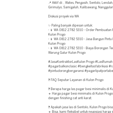
📍 Aktif di: , Wates, Pengasih, Sentolo, Lenda
Girimulyo, Samigaluh, Kalibawang, Nanggulan
Diskusi proyek via WA
✨ Paling banyak dipesan untuk:
- 📱 WA 0812 2782 5310 - Order Pembuatan P
Kulon Progo
- 📱 WA 0812 2782 5310 - Jasa Bangun Pintu
Kulon Progo
- 📱 WA 0812 2782 5310 - Biaya Borongan Te
Warung Galur Kulon Progo
#JasaKontraktorLasKulon Progo #LasRumah
#pagarbalkonclasic #bengkellasfabrikasi #
#pintudorongbergaransi #pagarlipatportabe
❓ FAQ Seputar Layanan di Kulon Progo
❓ Berapa harga las pagar besi minimalis di K
🔹 Harga pagar besi minimalis di Kulon Pro
dengan finishing cat anti karat.
❓ Apakah jasa las di Sentolo, Kulon Progo bi
🔹 Bisa, kami fleksibel untuk negosiasi harga