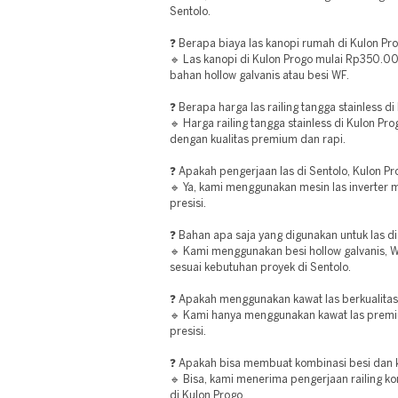
Sentolo.
❓ Berapa biaya las kanopi rumah di Kulon Pr
🔹 Las kanopi di Kulon Progo mulai Rp350.00
bahan hollow galvanis atau besi WF.
❓ Berapa harga las railing tangga stainless d
🔹 Harga railing tangga stainless di Kulon P
dengan kualitas premium dan rapi.
❓ Apakah pengerjaan las di Sentolo, Kulon 
🔹 Ya, kami menggunakan mesin las inverter m
presisi.
❓ Bahan apa saja yang digunakan untuk las di
🔹 Kami menggunakan besi hollow galvanis, WF,
sesuai kebutuhan proyek di Sentolo.
❓ Apakah menggunakan kawat las berkualitas t
🔹 Kami hanya menggunakan kawat las premiu
presisi.
❓ Apakah bisa membuat kombinasi besi dan ka
🔹 Bisa, kami menerima pengerjaan railing k
di Kulon Progo.