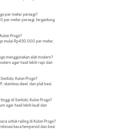
ogo per meter persegi?
0 per meter persegi, tergantung
i Kulon Progo?
rogo mulai Rp450.000 per meter,
Progo menggunakan alat modern?
odern agar hasil lebih rapi dan
 Sentolo, Kulon Progo?
 stainless steel, dan plat besi
inggi di Sentolo, Kulon Progo?
m agar hasil lebih kuat dan
ca untuk railing di Kulon Progo?
ombinasi kaca tempered dan besi