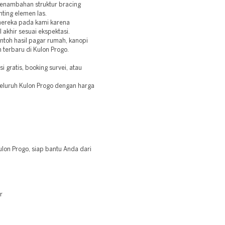
penambahan struktur bracing
ting elemen las.
ereka pada kami karena
 akhir sesuai ekspektasi.
ontoh hasil pagar rumah, kanopi
 terbaru di Kulon Progo.
 gratis, booking survei, atau
seluruh Kulon Progo dengan harga
ulon Progo, siap bantu Anda dari
r