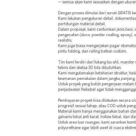
— semua akan kami sesuaikan dengan ukura
Dengan proses dimulai dari survei GRATIS ke 
Kami lakukan pengukuran detail, dokumentasi 
perhitungan material detail.
Dalam proposal, kami cantumkan jenis besi, d
pengecatan (duco, powder coating, epoxy), s
realistis.
Kami juga biasa mengerjakan pagar otomatis
pintu folding, dan railing balkon custom.
Tim kami terdiri dari tukang las ahli, mandor
teknis dan sketsa 3D bila dibutuhkan.
Kami mengutamakan ketahanan struktur, hasil
keamanan pemakaian dalam jangka panjang.
Untuk proyek yang butuh pengerjaan malam ha
penjadwalan fleksibel agar tidak mengganggu
Pembayaran proyek bisa dilakukan secara ci
progresif sesuai tahap, atau COD untuk penge
Material kami hanya menggunakan bahan dari 
galvanis tebal anti karat, hollow tebal, dan s
Untuk area luar ruangan, kami sarankan kom
polyurethane agar lebih awet di cuaca ekstr