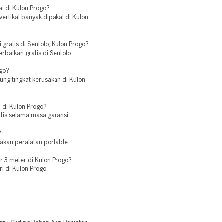
ai di Kulon Progo?
vertikal banyak dipakai di Kulon
i gratis di Sentolo, Kulon Progo?
rbaikan gratis di Sentolo.
ogo?
tung tingkat kerusakan di Kulon
n di Kulon Progo?
atis selama masa garansi.
?
nakan peralatan portable.
r 3 meter di Kulon Progo?
ri di Kulon Progo.