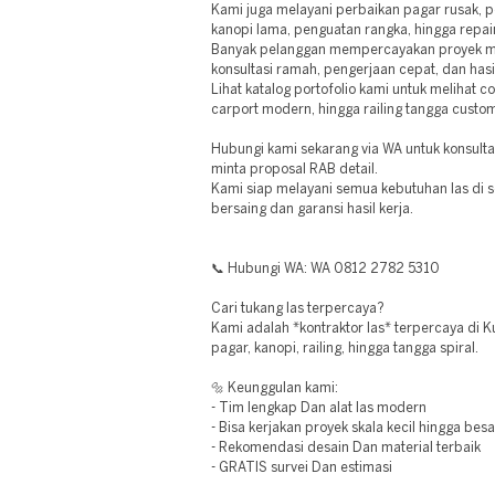
Kami juga melayani perbaikan pagar rusak, 
kanopi lama, penguatan rangka, hingga repain
Banyak pelanggan mempercayakan proyek m
konsultasi ramah, pengerjaan cepat, dan hasil
Lihat katalog portofolio kami untuk melihat c
carport modern, hingga railing tangga custom
Hubungi kami sekarang via WA untuk konsultasi
minta proposal RAB detail.
Kami siap melayani semua kebutuhan las di 
bersaing dan garansi hasil kerja.
📞 Hubungi WA: WA 0812 2782 5310
Cari tukang las terpercaya?
Kami adalah *kontraktor las* terpercaya di K
pagar, kanopi, railing, hingga tangga spiral.
🔩 Keunggulan kami:
- Tim lengkap Dan alat las modern
- Bisa kerjakan proyek skala kecil hingga besa
- Rekomendasi desain Dan material terbaik
- GRATIS survei Dan estimasi