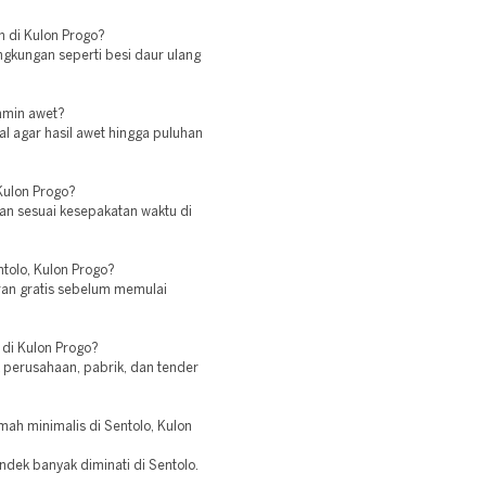
n di Kulon Progo?
gkungan seperti besi daur ulang
jamin awet?
al agar hasil awet hingga puluhan
Kulon Progo?
n sesuai kesepakatan waktu di
ntolo, Kulon Progo?
ran gratis sebelum memulai
di Kulon Progo?
perusahaan, pabrik, dan tender
mah minimalis di Sentolo, Kulon
ndek banyak diminati di Sentolo.