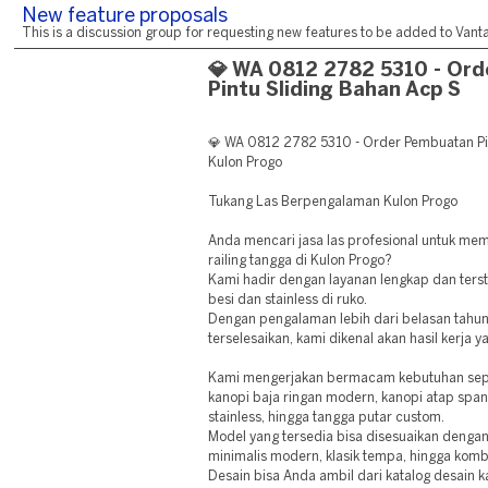
New feature proposals
This is a discussion group for requesting new features to be added to Vantag
💎 WA 0812 2782 5310 - Or
Pintu Sliding Bahan Acp S
💎 WA 0812 2782 5310 - Order Pembuatan Pin
Kulon Progo
Tukang Las Berpengalaman Kulon Progo
Anda mencari jasa las profesional untuk me
railing tangga di Kulon Progo?
Kami hadir dengan layanan lengkap dan terst
besi dan stainless di ruko.
Dengan pengalaman lebih dari belasan tahu
terselesaikan, kami dikenal akan hasil kerja y
Kami mengerjakan bermacam kebutuhan sepert
kanopi baja ringan modern, kanopi atap spand
stainless, hingga tangga putar custom.
Model yang tersedia bisa disesuaikan dengan
minimalis modern, klasik tempa, hingga komb
Desain bisa Anda ambil dari katalog desain k