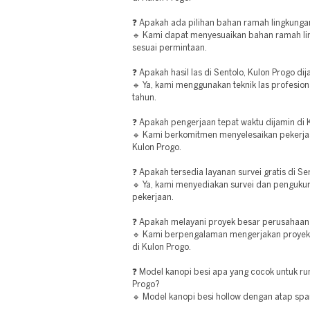
❓ Apakah ada pilihan bahan ramah lingkunga
🔹 Kami dapat menyesuaikan bahan ramah lin
sesuai permintaan.
❓ Apakah hasil las di Sentolo, Kulon Progo di
🔹 Ya, kami menggunakan teknik las profesion
tahun.
❓ Apakah pengerjaan tepat waktu dijamin di 
🔹 Kami berkomitmen menyelesaikan pekerjaa
Kulon Progo.
❓ Apakah tersedia layanan survei gratis di Se
🔹 Ya, kami menyediakan survei dan penguku
pekerjaan.
❓ Apakah melayani proyek besar perusahaan 
🔹 Kami berpengalaman mengerjakan proyek 
di Kulon Progo.
❓ Model kanopi besi apa yang cocok untuk ru
Progo?
🔹 Model kanopi besi hollow dengan atap spa