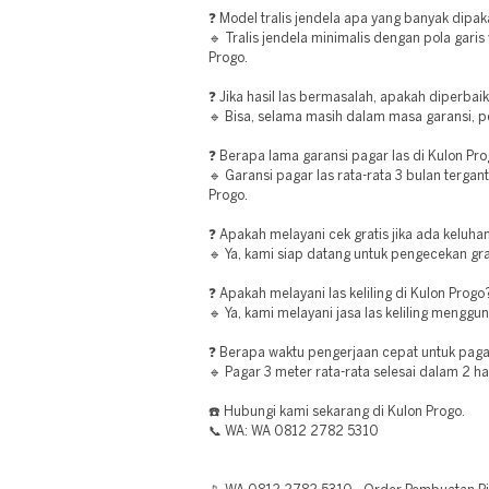
❓ Model tralis jendela apa yang banyak dipak
🔹 Tralis jendela minimalis dengan pola garis 
Progo.
❓ Jika hasil las bermasalah, apakah diperbaik
🔹 Bisa, selama masih dalam masa garansi, pe
❓ Berapa lama garansi pagar las di Kulon Pr
🔹 Garansi pagar las rata-rata 3 bulan tergan
Progo.
❓ Apakah melayani cek gratis jika ada keluha
🔹 Ya, kami siap datang untuk pengecekan gr
❓ Apakah melayani las keliling di Kulon Progo
🔹 Ya, kami melayani jasa las keliling menggu
❓ Berapa waktu pengerjaan cepat untuk paga
🔹 Pagar 3 meter rata-rata selesai dalam 2 ha
☎️ Hubungi kami sekarang di Kulon Progo.
📞 WA: WA 0812 2782 5310