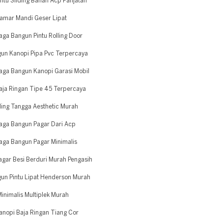
tu Sliding Bahan Acp Panjatan
Kamar Mandi Geser Lipat
ga Bangun Pintu Rolling Door
gun Kanopi Pipa Pvc Terpercaya
aga Bangun Kanopi Garasi Mobil
aja Ringan Tipe 45 Terpercaya
ing Tangga Aesthetic Murah
aga Bangun Pagar Dari Acp
aga Bangun Pagar Minimalis
gar Besi Berduri Murah Pengasih
gun Pintu Lipat Henderson Murah
inimalis Multiplek Murah
nopi Baja Ringan Tiang Cor