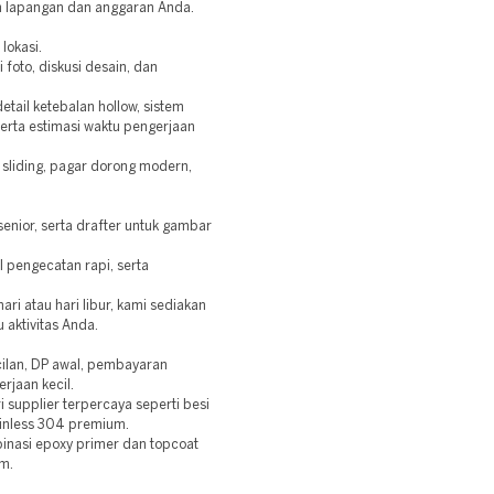
n lapangan dan anggaran Anda.
lokasi.
foto, diskusi desain, dan
etail ketebalan hollow, sistem
erta estimasi waktu pengerjaan
 sliding, pagar dorong modern,
 senior, serta drafter untuk gambar
 pengecatan rapi, serta
ri atau hari libur, kami sediakan
 aktivitas Anda.
cilan, DP awal, pembayaran
rjaan kecil.
supplier terpercaya seperti besi
tainless 304 premium.
binasi epoxy primer dan topcoat
em.