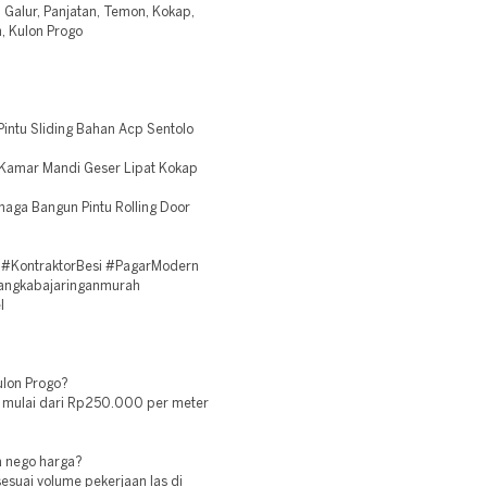
h, Galur, Panjatan, Temon, Kokap,
, Kulon Progo
intu Sliding Bahan Acp Sentolo
 Kamar Mandi Geser Lipat Kokap
naga Bangun Pintu Rolling Door
 #KontraktorBesi #PagarModern
rangkabajaringanmurah
l
ulon Progo?
go mulai dari Rp250.000 per meter
sa nego harga?
 sesuai volume pekerjaan las di