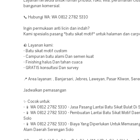
Layanan tersedia untuk rumah pribadi, ruko, villa, perumahan clus
bangunan komersial.
📞 Hubungi WA: WA 0812 2782 5310
Ingin permukaan anti licin dan indah?
Kami spesialis pasang *batu sikat motif* untuk halaman dan carpo
🪨 Layanan kami:
- Batu sikat motif custom
- Campuran batu alami Dan semen kuat
- Finishing halus Dan tahan cuaca
- GRATIS konsultasi Dan survey
📍 Area layanan: , Banjarsari, Jebres, Laweyan, Pasar Kliwon, Ser
Jadwalkan pemasangan
✨ Cocok untuk:
- 📱 WA 0812 2782 5310 - Jasa Pasang Lantai Batu Sikat Bulat Di 
- 📱 WA 0812 2782 5310 - Pembuatan Lantai Batu Sikat Motif Daer
Solo
- 📱 WA 0812 2782 5310 - Biaya Yang Diperlukan Untuk Memasang
Alam Daerah Serengan Solo