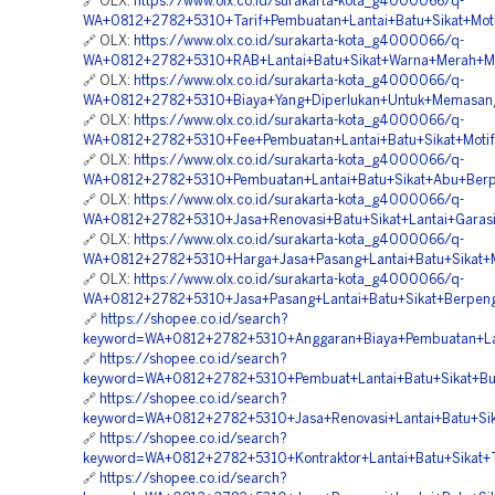
🔗 OLX:
https://www.olx.co.id/surakarta-kota_g4000066/q-
WA+0812+2782+5310+Tarif+Pembuatan+Lantai+Batu+Sikat+Mot
🔗 OLX:
https://www.olx.co.id/surakarta-kota_g4000066/q-
WA+0812+2782+5310+RAB+Lantai+Batu+Sikat+Warna+Merah+M
🔗 OLX:
https://www.olx.co.id/surakarta-kota_g4000066/q-
WA+0812+2782+5310+Biaya+Yang+Diperlukan+Untuk+Memasang
🔗 OLX:
https://www.olx.co.id/surakarta-kota_g4000066/q-
WA+0812+2782+5310+Fee+Pembuatan+Lantai+Batu+Sikat+Moti
🔗 OLX:
https://www.olx.co.id/surakarta-kota_g4000066/q-
WA+0812+2782+5310+Pembuatan+Lantai+Batu+Sikat+Abu+Ber
🔗 OLX:
https://www.olx.co.id/surakarta-kota_g4000066/q-
WA+0812+2782+5310+Jasa+Renovasi+Batu+Sikat+Lantai+Garas
🔗 OLX:
https://www.olx.co.id/surakarta-kota_g4000066/q-
WA+0812+2782+5310+Harga+Jasa+Pasang+Lantai+Batu+Sikat+Mo
🔗 OLX:
https://www.olx.co.id/surakarta-kota_g4000066/q-
WA+0812+2782+5310+Jasa+Pasang+Lantai+Batu+Sikat+Berpeng
🔗
https://shopee.co.id/search?
keyword=WA+0812+2782+5310+Anggaran+Biaya+Pembuatan+Lant
🔗
https://shopee.co.id/search?
keyword=WA+0812+2782+5310+Pembuat+Lantai+Batu+Sikat+Bu
🔗
https://shopee.co.id/search?
keyword=WA+0812+2782+5310+Jasa+Renovasi+Lantai+Batu+Sik
🔗
https://shopee.co.id/search?
keyword=WA+0812+2782+5310+Kontraktor+Lantai+Batu+Sikat+
🔗
https://shopee.co.id/search?