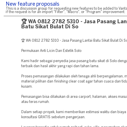
New feature proposals
This is a discussion group for requesting new features to be added to Vanta
if the request is for an import "Filter", "Macro", or "Program" improvement.
🏆 WA 0812 2782 5310 - Jasa Pasang Lan
Batu Sikat Bulat Di So
🏆 WA 0812 2782 5310 - Jasa Pasang Lantai Batu Sikat Bulat Di S
Permukaan Anti Licin Dan Estetik Solo
Kami hadir sebagai penyedia jasa pasang batu sikat di Solo denga
terbaik dan hasil akhir yang rapi dan tahan lama.
Proses pemasangan dilakukan oleh tenaga ahli berpengalaman,
material pilihan dan finishing clear coat agar tahan cuaca dan t
kusam.
Pemasangan bisa dilakukan di area carport, halaman, akses masu
atau teras rumah.
Dalam setiap proyek, kami memberikan estimasi waktu dan biaya 
konsultasi GRATIS sebelum pengerjaan.