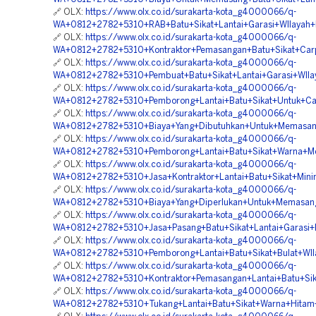
🔗 OLX:
https://www.olx.co.id/surakarta-kota_g4000066/q-
WA+0812+2782+5310+RAB+Batu+Sikat+Lantai+Garasi+WIlayah+
🔗 OLX:
https://www.olx.co.id/surakarta-kota_g4000066/q-
WA+0812+2782+5310+Kontraktor+Pemasangan+Batu+Sikat+Carp
🔗 OLX:
https://www.olx.co.id/surakarta-kota_g4000066/q-
WA+0812+2782+5310+Pembuat+Batu+Sikat+Lantai+Garasi+WIlay
🔗 OLX:
https://www.olx.co.id/surakarta-kota_g4000066/q-
WA+0812+2782+5310+Pemborong+Lantai+Batu+Sikat+Untuk+Car
🔗 OLX:
https://www.olx.co.id/surakarta-kota_g4000066/q-
WA+0812+2782+5310+Biaya+Yang+Dibutuhkan+Untuk+Memasang
🔗 OLX:
https://www.olx.co.id/surakarta-kota_g4000066/q-
WA+0812+2782+5310+Pemborong+Lantai+Batu+Sikat+Warna+M
🔗 OLX:
https://www.olx.co.id/surakarta-kota_g4000066/q-
WA+0812+2782+5310+Jasa+Kontraktor+Lantai+Batu+Sikat+Minim
🔗 OLX:
https://www.olx.co.id/surakarta-kota_g4000066/q-
WA+0812+2782+5310+Biaya+Yang+Diperlukan+Untuk+Memasang+L
🔗 OLX:
https://www.olx.co.id/surakarta-kota_g4000066/q-
WA+0812+2782+5310+Jasa+Pasang+Batu+Sikat+Lantai+Garasi+
🔗 OLX:
https://www.olx.co.id/surakarta-kota_g4000066/q-
WA+0812+2782+5310+Pemborong+Lantai+Batu+Sikat+Bulat+WIl
🔗 OLX:
https://www.olx.co.id/surakarta-kota_g4000066/q-
WA+0812+2782+5310+Kontraktor+Pemasangan+Lantai+Batu+Sik
🔗 OLX:
https://www.olx.co.id/surakarta-kota_g4000066/q-
WA+0812+2782+5310+Tukang+Lantai+Batu+Sikat+Warna+Hitam