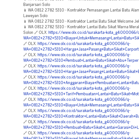
Banjarsari Solo
📱 WA 0812 2782 5310 - Kontraktor Pemasangan Lantai Batu Alam
Laweyan Solo
📱 WA 0812 2782 5310 - Kontraktor Lantai Batu Sikat Welcome Je
📱 WA 0812 2782 5310 - Kontraktor Lantai Batu Sikat Warna Mer
Solon 🔗 OLX:
https://www.olx.co.id/surakarta-kota_g4000066/
WA+0812+2782+5310+Biaya+Untuk+Memasang+Lantai+Batu+Sik
🔗 OLX:
https://www.olx.co.id/surakarta-kota_g4000066/q-
WA+0812+2782+5310+Harga+Jasa+Pasang+Batu+Sikat+Carport
🔗 OLX:
https://www.olx.co.id/surakarta-kota_g4000066/q-
WA+0812+2782+5310+Pembuat+Lantai+Batu+Sikat+Abu+Terper
🔗 OLX:
https://www.olx.co.id/surakarta-kota_g4000066/q-
WA+0812+2782+5310+Harga+Jasa+Pasang+Lantai+Batu+Sikat+B
🔗 OLX:
https://www.olx.co.id/surakarta-kota_g4000066/q-
WA+0812+2782+5310+Anggaran+Biaya+Pembuatan+Lantai+Batu+
🔗 OLX:
https://www.olx.co.id/surakarta-kota_g4000066/q-
WA+0812+2782+5310+Tarif+Pembuatan+Lantai+Batu+Sikat+Mot
🔗 OLX:
https://www.olx.co.id/surakarta-kota_g4000066/q-
WA+0812+2782+5310+Biaya+Untuk+Memasang+Lantai+Batu+Sik
🔗 OLX:
https://www.olx.co.id/surakarta-kota_g4000066/q-
WA+0812+2782+5310+Kontraktor+Lantai+Batu+Sikat+Daerah+Ba
🔗 OLX:
https://www.olx.co.id/surakarta-kota_g4000066/q-
WA+0812+2782+5310+Pembuat+Batu+Sikat+Lantai+Garasi+Di+
🔗 OLX:
https://www.olx.co.id/surakarta-kota_g4000066/q-
WA+0812+2782+5310+Biaya+Untuk+Memasang+Batu+Sikat+Lant