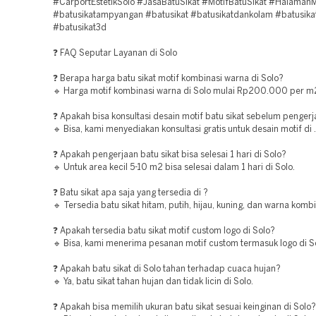
#CarportEstetikSolo #JasaBatuSikat #MotifBatuSikat #Halama
#batusikatampyangan #batusikat #batusikatdankolam #batusika
#batusikat3d
❓ FAQ Seputar Layanan di Solo
❓ Berapa harga batu sikat motif kombinasi warna di Solo?
🔹 Harga motif kombinasi warna di Solo mulai Rp200.000 per m
❓ Apakah bisa konsultasi desain motif batu sikat sebelum pengerj
🔹 Bisa, kami menyediakan konsultasi gratis untuk desain motif di .
❓ Apakah pengerjaan batu sikat bisa selesai 1 hari di Solo?
🔹 Untuk area kecil 5-10 m2 bisa selesai dalam 1 hari di Solo.
❓ Batu sikat apa saja yang tersedia di ?
🔹 Tersedia batu sikat hitam, putih, hijau, kuning, dan warna kombin
❓ Apakah tersedia batu sikat motif custom logo di Solo?
🔹 Bisa, kami menerima pesanan motif custom termasuk logo di S
❓ Apakah batu sikat di Solo tahan terhadap cuaca hujan?
🔹 Ya, batu sikat tahan hujan dan tidak licin di Solo.
❓ Apakah bisa memilih ukuran batu sikat sesuai keinginan di Solo?