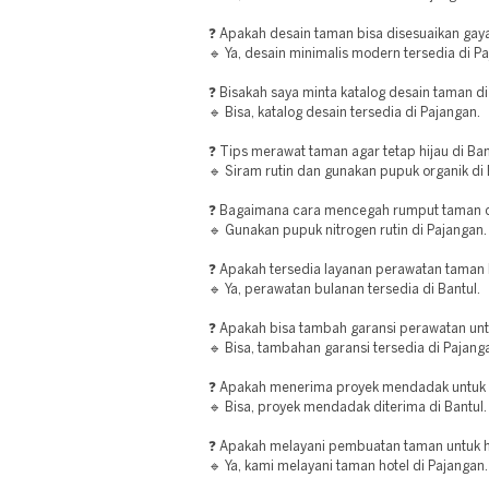
❓ Apakah desain taman bisa disesuaikan gay
🔹 Ya, desain minimalis modern tersedia di P
❓ Bisakah saya minta katalog desain taman d
🔹 Bisa, katalog desain tersedia di Pajangan.
❓ Tips merawat taman agar tetap hijau di Ban
🔹 Siram rutin dan gunakan pupuk organik di 
❓ Bagaimana cara mencegah rumput taman c
🔹 Gunakan pupuk nitrogen rutin di Pajangan.
❓ Apakah tersedia layanan perawatan taman 
🔹 Ya, perawatan bulanan tersedia di Bantul.
❓ Apakah bisa tambah garansi perawatan unt
🔹 Bisa, tambahan garansi tersedia di Pajang
❓ Apakah menerima proyek mendadak untuk a
🔹 Bisa, proyek mendadak diterima di Bantul.
❓ Apakah melayani pembuatan taman untuk h
🔹 Ya, kami melayani taman hotel di Pajangan.