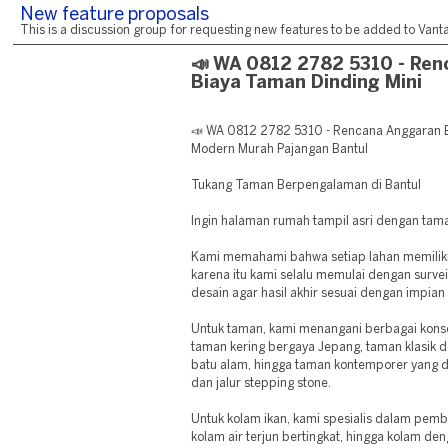
New feature proposals
This is a discussion group for requesting new features to be added to Vantag
📣 WA 0812 2782 5310 - Re
Biaya Taman Dinding Mini
📣 WA 0812 2782 5310 - Rencana Anggaran B
Modern Murah Pajangan Bantul
Tukang Taman Berpengalaman di Bantul
Ingin halaman rumah tampil asri dengan tam
Kami memahami bahwa setiap lahan memiliki 
karena itu kami selalu memulai dengan survei
desain agar hasil akhir sesuai dengan impian
Untuk taman, kami menangani berbagai konse
taman kering bergaya Jepang, taman klasik 
batu alam, hingga taman kontemporer yang 
dan jalur stepping stone.
Untuk kolam ikan, kami spesialis dalam pemb
kolam air terjun bertingkat, hingga kolam den