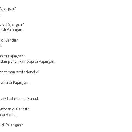
Pajangan?
.
p di Pajangan?
n di Pajangan.
 di Bantul?
l.
an di Pajangan?
, dan pohon kamboja di Pajangan.
n taman profesional di
ransi di Pajangan.
ak testimoni di Bantul.
storan di Bantul?
 di Bantul.
n di Pajangan?