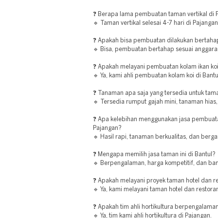
❓ Berapa lama pembuatan taman vertikal di 
🔹 Taman vertikal selesai 4-7 hari di Pajangan
❓ Apakah bisa pembuatan dilakukan bertaha
🔹 Bisa, pembuatan bertahap sesuai anggara
❓ Apakah melayani pembuatan kolam ikan koi
🔹 Ya, kami ahli pembuatan kolam koi di Bantu
❓ Tanaman apa saja yang tersedia untuk tam
🔹 Tersedia rumput gajah mini, tanaman hias
❓ Apa kelebihan menggunakan jasa pembuata
Pajangan?
🔹 Hasil rapi, tanaman berkualitas, dan berga
❓ Mengapa memilih jasa taman ini di Bantul?
🔹 Berpengalaman, harga kompetitif, dan bany
❓ Apakah melayani proyek taman hotel dan re
🔹 Ya, kami melayani taman hotel dan restoran
❓ Apakah tim ahli hortikultura berpengalama
🔹 Ya, tim kami ahli hortikultura di Pajangan.