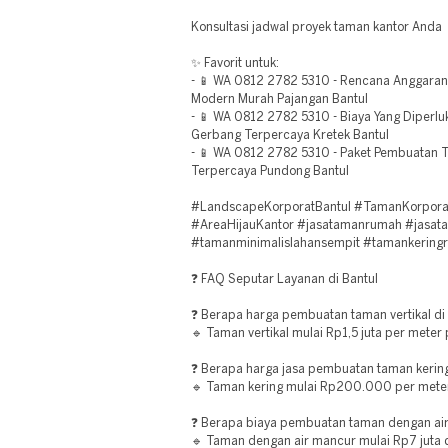
Konsultasi jadwal proyek taman kantor Anda
✨ Favorit untuk:
- 📱 WA 0812 2782 5310 - Rencana Anggaran
Modern Murah Pajangan Bantul
- 📱 WA 0812 2782 5310 - Biaya Yang Diper
Gerbang Terpercaya Kretek Bantul
- 📱 WA 0812 2782 5310 - Paket Pembuatan
Terpercaya Pundong Bantul
#LandscapeKorporatBantul #TamanKorpora
#AreaHijauKantor #jasatamanrumah #jasata
#tamanminimalislahansempit #tamankerin
❓ FAQ Seputar Layanan di Bantul
❓ Berapa harga pembuatan taman vertikal di
🔹 Taman vertikal mulai Rp1,5 juta per meter 
❓ Berapa harga jasa pembuatan taman kering
🔹 Taman kering mulai Rp200.000 per meter 
❓ Berapa biaya pembuatan taman dengan air
🔹 Taman dengan air mancur mulai Rp7 juta d