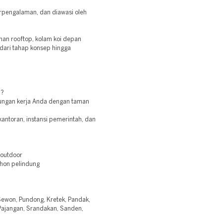
erpengalaman, dan diawasi oleh
an rooftop, kolam koi depan
dari tahap konsep hingga
h?
gkungan kerja Anda dengan taman
antoran, instansi pemerintah, dan
 outdoor
hon pelindung
 Sewon, Pundong, Kretek, Pandak,
, Pajangan, Srandakan, Sanden,