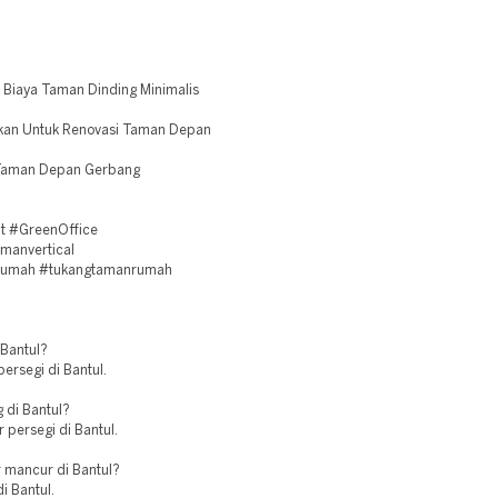
 Biaya Taman Dinding Minimalis
lukan Untuk Renovasi Taman Depan
 Taman Depan Gerbang
t #GreenOffice
manvertical
grumah #tukangtamanrumah
 Bantul?
persegi di Bantul.
 di Bantul?
persegi di Bantul.
 mancur di Bantul?
i Bantul.