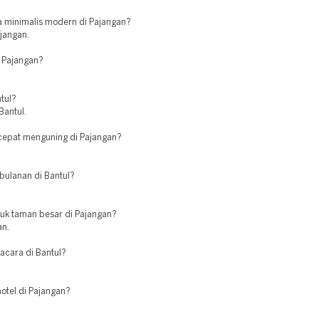
a minimalis modern di Pajangan?
ajangan.
i Pajangan?
tul?
Bantul.
epat menguning di Pajangan?
bulanan di Bantul?
uk taman besar di Pajangan?
an.
cara di Bantul?
otel di Pajangan?