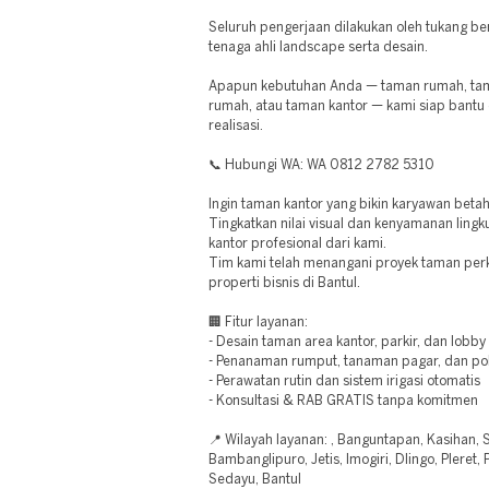
Seluruh pengerjaan dilakukan oleh tukang b
tenaga ahli landscape serta desain.
Apapun kebutuhan Anda — taman rumah, tam
rumah, atau taman kantor — kami siap bantu 
realisasi.
📞 Hubungi WA: WA 0812 2782 5310
Ingin taman kantor yang bikin karyawan beta
Tingkatkan nilai visual dan kenyamanan lin
kantor profesional dari kami.
Tim kami telah menangani proyek taman perk
properti bisnis di Bantul.
🏢 Fitur layanan:
- Desain taman area kantor, parkir, dan lobby
- Penanaman rumput, tanaman pagar, dan po
- Perawatan rutin dan sistem irigasi otomatis
- Konsultasi & RAB GRATIS tanpa komitmen
📍 Wilayah layanan: , Banguntapan, Kasihan,
Bambanglipuro, Jetis, Imogiri, Dlingo, Pleret
Sedayu, Bantul