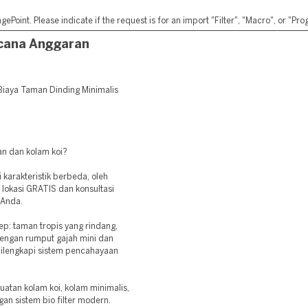
ePoint. Please indicate if the request is for an import "Filter", "Macro", or "P
ncana Anggaran
iaya Taman Dinding Minimalis
an dan kolam koi?
karakteristik berbeda, oleh
 lokasi GRATIS dan konsultasi
 Anda.
p: taman tropis yang rindang,
dengan rumput gajah mini dan
dilengkapi sistem pencahayaan
uatan kolam koi, kolam minimalis,
gan sistem bio filter modern.