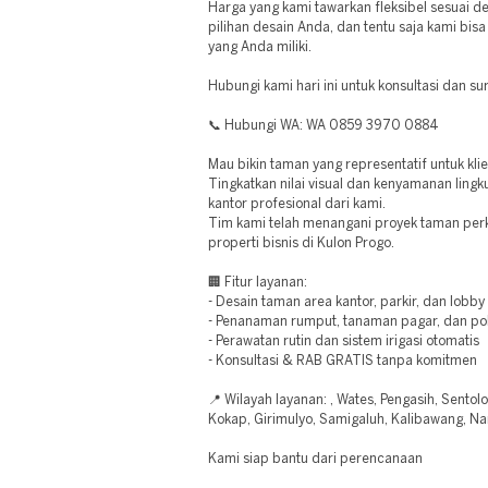
Harga yang kami tawarkan fleksibel sesuai 
pilihan desain Anda, dan tentu saja kami bi
yang Anda miliki.
Hubungi kami hari ini untuk konsultasi dan sur
📞 Hubungi WA: WA 0859 3970 0884
Mau bikin taman yang representatif untuk kli
Tingkatkan nilai visual dan kenyamanan lin
kantor profesional dari kami.
Tim kami telah menangani proyek taman perk
properti bisnis di Kulon Progo.
🏢 Fitur layanan:
- Desain taman area kantor, parkir, dan lobby
- Penanaman rumput, tanaman pagar, dan po
- Perawatan rutin dan sistem irigasi otomatis
- Konsultasi & RAB GRATIS tanpa komitmen
📍 Wilayah layanan: , Wates, Pengasih, Sentol
Kokap, Girimulyo, Samigaluh, Kalibawang, Na
Kami siap bantu dari perencanaan