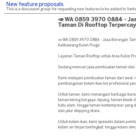
New feature proposals
This is a discussion group for requesting new features to be added to Vantag
📣 WA 0859 3970 0884 - Ja
Taman Di Rooftop Terperca
📣 WA 0859 3970 0884 - Jasa Borongan Tam
Kalibawang Kulon Progo
Layanan Taman Rooftop untuk Area Kulon Pr
Sedang mencari jasa pembuatan taman dan ko
Kami melayani pembuatan taman dari awal, r
pembangunan kolam ikan koi profesional yang
Untuk taman, kami menangani berbagai konse
taman kering bergaya Jepang, taman klasik 
batu alam, hingga taman kontemporer yang 
dan jalur stepping stone.
Untuk kolam ikan, kami spesialis dalam pemb
kolam air terjun bertingkat, hingga kolam den