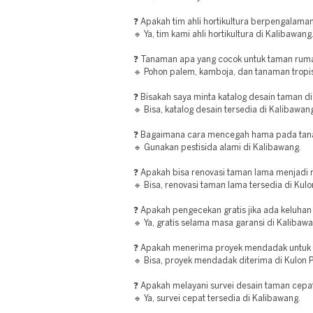
❓ Apakah tim ahli hortikultura berpengalama
🔹 Ya, tim kami ahli hortikultura di Kalibawang
❓ Tanaman apa yang cocok untuk taman rumah
🔹 Pohon palem, kamboja, dan tanaman tropis
❓ Bisakah saya minta katalog desain taman d
🔹 Bisa, katalog desain tersedia di Kalibawan
❓ Bagaimana cara mencegah hama pada tan
🔹 Gunakan pestisida alami di Kalibawang.
❓ Apakah bisa renovasi taman lama menjadi m
🔹 Bisa, renovasi taman lama tersedia di Kulo
❓ Apakah pengecekan gratis jika ada keluhan
🔹 Ya, gratis selama masa garansi di Kalibawa
❓ Apakah menerima proyek mendadak untuk a
🔹 Bisa, proyek mendadak diterima di Kulon 
❓ Apakah melayani survei desain taman cepa
🔹 Ya, survei cepat tersedia di Kalibawang.