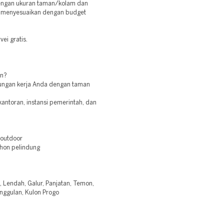
dengan ukuran taman/kolam dan
sa menyesuaikan dengan budget
vei gratis.
en?
gkungan kerja Anda dengan taman
antoran, instansi pemerintah, dan
 outdoor
hon pelindung
o, Lendah, Galur, Panjatan, Temon,
nggulan, Kulon Progo