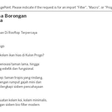
ePoint. Please indicate if the request is for an import "Filter", "Macro", or "P
sa Borongan
ya
an Di Rooftop Terpercaya
ogo
lam ikan hias di Kulon Progo?
enovasi taman lama, hingga
 estetik dan fungsional.
p: taman tropis yang rindang,
dengan rumput gajah mini dan
dilengkapi sistem pencahayaan
uatan kolam koi, kolam minimalis,
gan sistem bio filter modern.