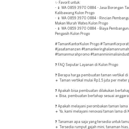
✨ Favorit untuk:
- 📱 WA 0859 3970 0884 - Jasa Borongan Ta
Kalibawang Kulon Progo
- 📱 WA 0859 3970 0884 - Rincian Pemban
Makan Murah Wates Kulon Progo
- 📱 WA 0859 3970 0884 - Biaya Pembangun
Pengasih Kulon Progo
#TamanKantorKulon Progo #TamanKorporat 
#jasatamanzen #tamankeringhalamanrumah
#tamanmurahpromo #tamanminimalisindustr
❓ FAQ Seputar Layanan di Kulon Progo
❓ Berapa harga pembuatan taman vertikal di
🔹 Taman vertikal mulai Rp1,5 juta per meter 
❓ Apakah bisa pembuatan dilakukan bertaha
🔹 Bisa, pembuatan bertahap sesuai anggara
❓ Apakah melayani perombakan taman lama 
🔹 Ya, kami melayani renovasi taman lama di 
❓ Tanaman apa saja yang tersedia untuk tam
🔹 Tersedia rumput gajah mini, tanaman hias