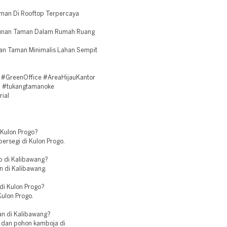
man Di Rooftop Terpercaya
gunan Taman Dalam Rumah Ruang
an Taman Minimalis Lahan Sempit
#GreenOffice #AreaHijauKantor
 #tukangtamanoke
ial
 Kulon Progo?
persegi di Kulon Progo.
p di Kalibawang?
n di Kalibawang.
di Kulon Progo?
Kulon Progo.
an di Kalibawang?
, dan pohon kamboja di