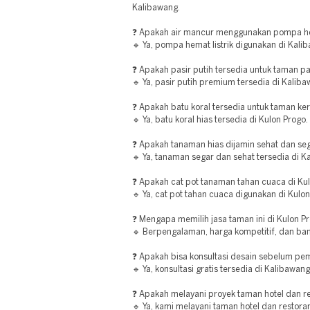
Kalibawang.
❓ Apakah air mancur menggunakan pompa hem
🔹 Ya, pompa hemat listrik digunakan di Kali
❓ Apakah pasir putih tersedia untuk taman p
🔹 Ya, pasir putih premium tersedia di Kaliba
❓ Apakah batu koral tersedia untuk taman ker
🔹 Ya, batu koral hias tersedia di Kulon Progo.
❓ Apakah tanaman hias dijamin sehat dan se
🔹 Ya, tanaman segar dan sehat tersedia di K
❓ Apakah cat pot tanaman tahan cuaca di Ku
🔹 Ya, cat pot tahan cuaca digunakan di Kulon
❓ Mengapa memilih jasa taman ini di Kulon P
🔹 Berpengalaman, harga kompetitif, dan ban
❓ Apakah bisa konsultasi desain sebelum pe
🔹 Ya, konsultasi gratis tersedia di Kalibawang
❓ Apakah melayani proyek taman hotel dan re
🔹 Ya, kami melayani taman hotel dan restoran