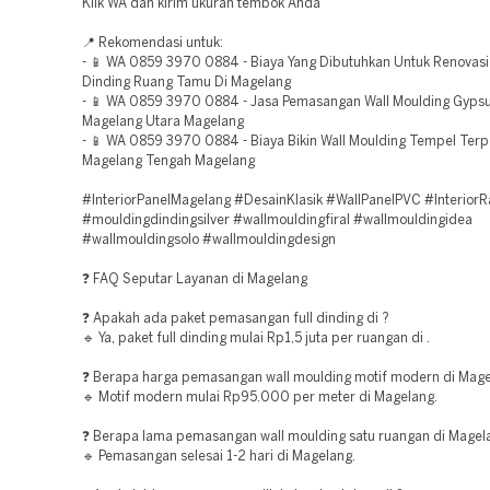
Klik WA dan kirim ukuran tembok Anda
📍 Rekomendasi untuk:
- 📱 WA 0859 3970 0884 - Biaya Yang Dibutuhkan Untuk Renovasi
Dinding Ruang Tamu Di Magelang
- 📱 WA 0859 3970 0884 - Jasa Pemasangan Wall Moulding Gyps
Magelang Utara Magelang
- 📱 WA 0859 3970 0884 - Biaya Bikin Wall Moulding Tempel Ter
Magelang Tengah Magelang
#InteriorPanelMagelang #DesainKlasik #WallPanelPVC #InteriorR
#mouldingdindingsilver #wallmouldingfiral #wallmouldingidea
#wallmouldingsolo #wallmouldingdesign
❓ FAQ Seputar Layanan di Magelang
❓ Apakah ada paket pemasangan full dinding di ?
🔹 Ya, paket full dinding mulai Rp1,5 juta per ruangan di .
❓ Berapa harga pemasangan wall moulding motif modern di Mag
🔹 Motif modern mulai Rp95.000 per meter di Magelang.
❓ Berapa lama pemasangan wall moulding satu ruangan di Magel
🔹 Pemasangan selesai 1-2 hari di Magelang.