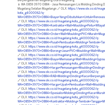
Berpengalaman Magelang Utara Magelang
📱 WA 0859 3970 0884 - Jasa Pemasangan Lis Molding Dinding 
Magelang Selatan Magelangn 🔗 OLX:
https://www.olx.co.id/mage
kota_g4000062/q-
WA+0859+3970+0884+Biaya+Yang+Dibutuhkan+Untuk+Renovasi+
🔗 OLX:
https://www.olx.co.id/magelang-kota_g4000062/q-
WA+0859+3970+0884+Kontraktor+Wall+Moulding+Pintu+WIlaya
🔗 OLX:
https://www.olx.co.id/magelang-kota_g4000062/q-
WA+0859+3970+0884+Order+Wall+Moulding+PVC+Murah+Mage
🔗 OLX:
https://www.olx.co.id/magelang-kota_g4000062/q-
WA+0859+3970+0884+Pusat+Pembuatan+Molding+Tembok+Tan
🔗 OLX:
https://www.olx.co.id/magelang-kota_g4000062/q-
WA+0859+3970+0884+Borong+Jasa+PVC+Moulding+Wall+Mage
🔗 OLX:
https://www.olx.co.id/magelang-kota_g4000062/q-
WA+0859+3970+0884+Biaya+Memasang+Wall+Moulding+Gypsu
🔗 OLX:
https://www.olx.co.id/magelang-kota_g4000062/q-
WA+0859+3970+0884+Harga+Pemasangan+Moulding+Dinding+K
🔗 OLX:
https://www.olx.co.id/magelang-kota_g4000062/q-
WA+0859+3970+0884+RAB+Molding+Dinding+Kaca+Berpengala
🔗 OLX:
https://www.olx.co.id/magelang-kota_g4000062/q-
WA+0859+3970+0884+Harga+Upah+Pembuatan+Wall+Moulding+
🔗 OLX:
https://www.olx.co.id/magelang-kota_g4000062/q-
WA+0859+3970+0884+Spesialis+Molding+Dinding+Kaca+Murah
🔗 OLX:
https://www.olx.co.id/magelang-kota_g4000062/q-
WA+0859+3970+0884+Kontraktor+Molding+Tembok+Tangga+M