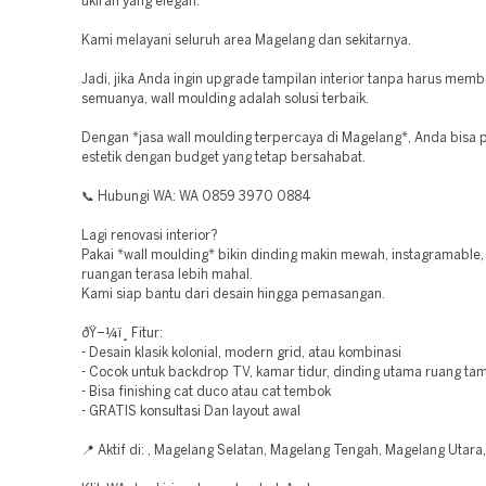
ukiran yang elegan.
Kami melayani seluruh area Magelang dan sekitarnya.
Jadi, jika Anda ingin upgrade tampilan interior tanpa harus mem
semuanya, wall moulding adalah solusi terbaik.
Dengan *jasa wall moulding terpercaya di Magelang*, Anda bisa 
estetik dengan budget yang tetap bersahabat.
📞 Hubungi WA: WA 0859 3970 0884
Lagi renovasi interior?
Pakai *wall moulding* bikin dinding makin mewah, instagramable,
ruangan terasa lebih mahal.
Kami siap bantu dari desain hingga pemasangan.
ðŸ–¼ï¸ Fitur:
- Desain klasik kolonial, modern grid, atau kombinasi
- Cocok untuk backdrop TV, kamar tidur, dinding utama ruang ta
- Bisa finishing cat duco atau cat tembok
- GRATIS konsultasi Dan layout awal
📍 Aktif di: , Magelang Selatan, Magelang Tengah, Magelang Utara