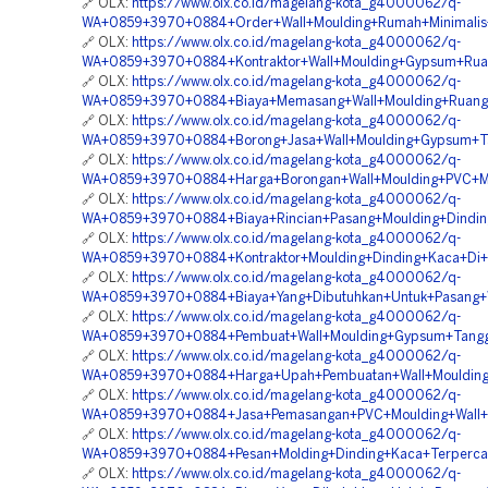
🔗 OLX:
https://www.olx.co.id/magelang-kota_g4000062/q-
WA+0859+3970+0884+Order+Wall+Moulding+Rumah+Minimalis+
🔗 OLX:
https://www.olx.co.id/magelang-kota_g4000062/q-
WA+0859+3970+0884+Kontraktor+Wall+Moulding+Gypsum+Rua
🔗 OLX:
https://www.olx.co.id/magelang-kota_g4000062/q-
WA+0859+3970+0884+Biaya+Memasang+Wall+Moulding+Ruang
🔗 OLX:
https://www.olx.co.id/magelang-kota_g4000062/q-
WA+0859+3970+0884+Borong+Jasa+Wall+Moulding+Gypsum+Ta
🔗 OLX:
https://www.olx.co.id/magelang-kota_g4000062/q-
WA+0859+3970+0884+Harga+Borongan+Wall+Moulding+PVC+M
🔗 OLX:
https://www.olx.co.id/magelang-kota_g4000062/q-
WA+0859+3970+0884+Biaya+Rincian+Pasang+Moulding+Dindi
🔗 OLX:
https://www.olx.co.id/magelang-kota_g4000062/q-
WA+0859+3970+0884+Kontraktor+Moulding+Dinding+Kaca+Di+
🔗 OLX:
https://www.olx.co.id/magelang-kota_g4000062/q-
WA+0859+3970+0884+Biaya+Yang+Dibutuhkan+Untuk+Pasang+W
🔗 OLX:
https://www.olx.co.id/magelang-kota_g4000062/q-
WA+0859+3970+0884+Pembuat+Wall+Moulding+Gypsum+Tangg
🔗 OLX:
https://www.olx.co.id/magelang-kota_g4000062/q-
WA+0859+3970+0884+Harga+Upah+Pembuatan+Wall+Moulding
🔗 OLX:
https://www.olx.co.id/magelang-kota_g4000062/q-
WA+0859+3970+0884+Jasa+Pemasangan+PVC+Moulding+Wall+
🔗 OLX:
https://www.olx.co.id/magelang-kota_g4000062/q-
WA+0859+3970+0884+Pesan+Molding+Dinding+Kaca+Terperca
🔗 OLX:
https://www.olx.co.id/magelang-kota_g4000062/q-