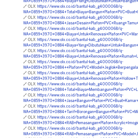
WA+0859+3970+0884+Biaya+Yang+Dibutuhkan+Untuk+Bangun+P
🔗 OLX:
https://www.olx.co.id/bantul-kab_g4000068/q-
WA+0859+3970+0884+Total+Biaya+Bangun+Plafon+PVC+Buat+
🔗 OLX:
https://www.olx.co.id/bantul-kab_g4000068/q-
WA+0859+3970+0884+Jasa+Desain+Plafon+PVC+Ruang+Tamu+
🔗 OLX:
https://www.olx.co.id/bantul-kab_g4000068/q-
WA+0859+3970+0884+Biaya+Untuk+Renovasi+Plafon+PVC+Warn
🔗 OLX:
https://www.olx.co.id/bantul-kab_g4000068/q-
WA+0859+3970+0884+Biaya+Yang+Dibutuhkan+Untuk+Bangun
🔗 OLX:
https://www.olx.co.id/bantul-kab_g4000068/q-
WA+0859+3970+0884+Biaya+Untuk+Renovasi+Plafon+Rumah+Uk
🔗 OLX:
https://www.olx.co.id/bantul-kab_g4000068/q-
WA+0859+3970+0884++Plafon+PVC+Model+Jeglok+Berpengala
🔗 OLX:
https://www.olx.co.id/bantul-kab_g4000068/q-
WA+0859+3970+0884+Biaya+Untuk+Renovasi+Plafon+Hollow+T
🔗 OLX:
https://www.olx.co.id/bantul-kab_g4000068/q-
WA+0859+3970+0884+Total+Biaya+Membangun+Plafon+PVC+Le
🔗 OLX:
https://www.olx.co.id/bantul-kab_g4000068/q-
WA+0859+3970+0884+Jasa+Bangun+Plafon+PVC+Buat+Kamar+B
🔗 OLX:
https://www.olx.co.id/bantul-kab_g4000068/q-
WA+0859+3970+0884+Tarif+Borongan+Bangun+Plafon+PVC+Min
🔗 OLX:
https://www.olx.co.id/bantul-kab_g4000068/q-
WA+0859+3970+0884+RAB+Pemasangan+Plafon+Acrylic+Imogir
🔗 OLX:
https://www.olx.co.id/bantul-kab_g4000068/q-
WA+0859+3970+0884+RAB+Pemasangan+Plafon+PVC+Model+Jeg