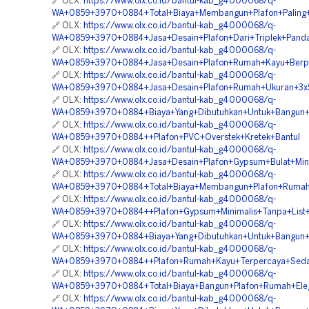
🔗 OLX:
https://www.olx.co.id/bantul-kab_g4000068/q-
WA+0859+3970+0884+Total+Biaya+Membangun+Plafon+Paling+
🔗 OLX:
https://www.olx.co.id/bantul-kab_g4000068/q-
WA+0859+3970+0884+Jasa+Desain+Plafon+Dari+Triplek+Panda
🔗 OLX:
https://www.olx.co.id/bantul-kab_g4000068/q-
WA+0859+3970+0884+Jasa+Desain+Plafon+Rumah+Kayu+Berp
🔗 OLX:
https://www.olx.co.id/bantul-kab_g4000068/q-
WA+0859+3970+0884+Jasa+Desain+Plafon+Rumah+Ukuran+3x5
🔗 OLX:
https://www.olx.co.id/bantul-kab_g4000068/q-
WA+0859+3970+0884+Biaya+Yang+Dibutuhkan+Untuk+Bangun+Pl
🔗 OLX:
https://www.olx.co.id/bantul-kab_g4000068/q-
WA+0859+3970+0884++Plafon+PVC+Overstek+Kretek+Bantul
🔗 OLX:
https://www.olx.co.id/bantul-kab_g4000068/q-
WA+0859+3970+0884+Jasa+Desain+Plafon+Gypsum+Bulat+Minim
🔗 OLX:
https://www.olx.co.id/bantul-kab_g4000068/q-
WA+0859+3970+0884+Total+Biaya+Membangun+Plafon+Rumah+
🔗 OLX:
https://www.olx.co.id/bantul-kab_g4000068/q-
WA+0859+3970+0884++Plafon+Gypsum+Minimalis+Tanpa+List+I
🔗 OLX:
https://www.olx.co.id/bantul-kab_g4000068/q-
WA+0859+3970+0884+Biaya+Yang+Dibutuhkan+Untuk+Bangun+S
🔗 OLX:
https://www.olx.co.id/bantul-kab_g4000068/q-
WA+0859+3970+0884++Plafon+Rumah+Kayu+Terpercaya+Seda
🔗 OLX:
https://www.olx.co.id/bantul-kab_g4000068/q-
WA+0859+3970+0884+Total+Biaya+Bangun+Plafon+Rumah+Ele
🔗 OLX:
https://www.olx.co.id/bantul-kab_g4000068/q-