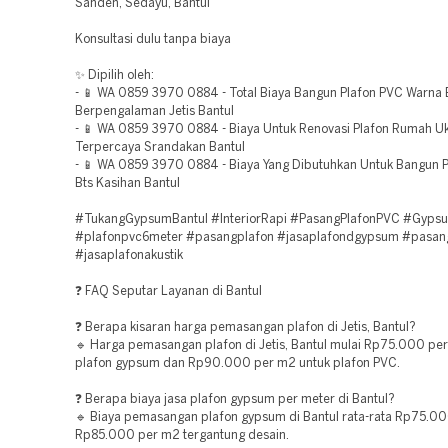
Sanden, Sedayu, Bantul
Konsultasi dulu tanpa biaya
✨ Dipilih oleh:
- 📱 WA 0859 3970 0884 - Total Biaya Bangun Plafon PVC Warna 
Berpengalaman Jetis Bantul
- 📱 WA 0859 3970 0884 - Biaya Untuk Renovasi Plafon Rumah U
Terpercaya Srandakan Bantul
- 📱 WA 0859 3970 0884 - Biaya Yang Dibutuhkan Untuk Bangun 
Bts Kasihan Bantul
#TukangGypsumBantul #InteriorRapi #PasangPlafonPVC #Gyp
#plafonpvc6meter #pasangplafon #jasaplafondgypsum #pasan
#jasaplafonakustik
❓ FAQ Seputar Layanan di Bantul
❓ Berapa kisaran harga pemasangan plafon di Jetis, Bantul?
🔹 Harga pemasangan plafon di Jetis, Bantul mulai Rp75.000 pe
plafon gypsum dan Rp90.000 per m2 untuk plafon PVC.
❓ Berapa biaya jasa plafon gypsum per meter di Bantul?
🔹 Biaya pemasangan plafon gypsum di Bantul rata-rata Rp75.0
Rp85.000 per m2 tergantung desain.