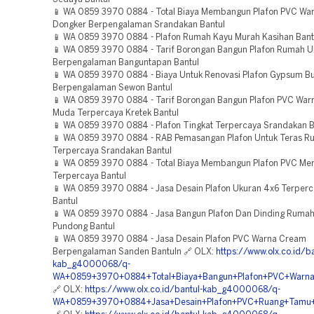
📱 WA 0859 3970 0884 - Total Biaya Membangun Plafon PVC War
Dongker Berpengalaman Srandakan Bantul
📱 WA 0859 3970 0884 - Plafon Rumah Kayu Murah Kasihan Bant
📱 WA 0859 3970 0884 - Tarif Borongan Bangun Plafon Rumah U
Berpengalaman Banguntapan Bantul
📱 WA 0859 3970 0884 - Biaya Untuk Renovasi Plafon Gypsum Bul
Berpengalaman Sewon Bantul
📱 WA 0859 3970 0884 - Tarif Borongan Bangun Plafon PVC Warn
Muda Terpercaya Kretek Bantul
📱 WA 0859 3970 0884 - Plafon Tingkat Terpercaya Srandakan B
📱 WA 0859 3970 0884 - RAB Pemasangan Plafon Untuk Teras 
Terpercaya Srandakan Bantul
📱 WA 0859 3970 0884 - Total Biaya Membangun Plafon PVC Mer
Terpercaya Bantul
📱 WA 0859 3970 0884 - Jasa Desain Plafon Ukuran 4x6 Terper
Bantul
📱 WA 0859 3970 0884 - Jasa Bangun Plafon Dan Dinding Ruma
Pundong Bantul
📱 WA 0859 3970 0884 - Jasa Desain Plafon PVC Warna Cream
Berpengalaman Sanden Bantuln 🔗 OLX:
https://www.olx.co.id/ba
kab_g4000068/q-
WA+0859+3970+0884+Total+Biaya+Bangun+Plafon+PVC+Warna+
🔗 OLX:
https://www.olx.co.id/bantul-kab_g4000068/q-
WA+0859+3970+0884+Jasa+Desain+Plafon+PVC+Ruang+Tamu+