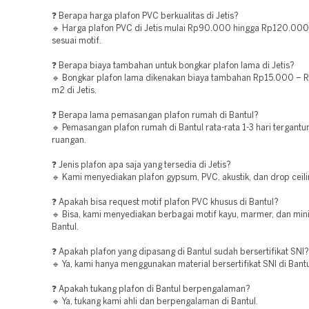
❓ Berapa harga plafon PVC berkualitas di Jetis?
🔹 Harga plafon PVC di Jetis mulai Rp90.000 hingga Rp120.00
sesuai motif.
❓ Berapa biaya tambahan untuk bongkar plafon lama di Jetis?
🔹 Bongkar plafon lama dikenakan biaya tambahan Rp15.000 –
m2 di Jetis.
❓ Berapa lama pemasangan plafon rumah di Bantul?
🔹 Pemasangan plafon rumah di Bantul rata-rata 1-3 hari tergantu
ruangan.
❓ Jenis plafon apa saja yang tersedia di Jetis?
🔹 Kami menyediakan plafon gypsum, PVC, akustik, dan drop ceilin
❓ Apakah bisa request motif plafon PVC khusus di Bantul?
🔹 Bisa, kami menyediakan berbagai motif kayu, marmer, dan mini
Bantul.
❓ Apakah plafon yang dipasang di Bantul sudah bersertifikat SNI?
🔹 Ya, kami hanya menggunakan material bersertifikat SNI di Bantu
❓ Apakah tukang plafon di Bantul berpengalaman?
🔹 Ya, tukang kami ahli dan berpengalaman di Bantul.