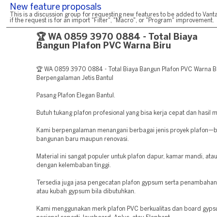
New feature proposals
This is a discussion group for requesting new features to be added to Vanta
if the request is for an import "Filter", "Macro", or "Program" improvement.
🏆 WA 0859 3970 0884 - Total Biaya
Bangun Plafon PVC Warna Biru
🏆 WA 0859 3970 0884 - Total Biaya Bangun Plafon PVC Warna B
Berpengalaman Jetis Bantul
Pasang Plafon Elegan Bantul.
Butuh tukang plafon profesional yang bisa kerja cepat dan hasil 
Kami berpengalaman menangani berbagai jenis proyek plafon—b
bangunan baru maupun renovasi.
Material ini sangat populer untuk plafon dapur, kamar mandi, at
dengan kelembaban tinggi.
Tersedia juga jasa pengecatan plafon gypsum serta penambahan 
atau kubah gypsum bila dibutuhkan.
Kami menggunakan merk plafon PVC berkualitas dan board gyps