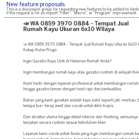
New feature proposals
This is a discussion group for requesting new features to be added to Vanta
if the request is for an import "Filter", "Macro", or "Program" improvement.
📣 WA 0859 3970 0884 - Tempat Jual
Rumah Kayu Ukuran 6x10 WIlaya
📣 WA 0859 3970 0884 - Tempat Jual Rumah Kayu Ukuran 6x10 
Kokap Kulon Progo
Ingin Gazebo Kayu Unik di Halaman Rumah Anda?
Ingin membangun rumah kayu atau gazebo custom di wilayah Kul
Kami hadir dengan layanan profesional untuk membangun rumah k
hingga gazebo taman dengan hasil rapi dan berkualitas.
Bahan yang kami gunakan adalah kayu solid seperti jati, merbau, 
kelapa tua—teruji awet dan cocok untuk iklim tropis.
Dari struktur utama hingga detail interior dan finishing, semuanya
kerjakan secara custom sesuai kebutuhan klien.
Layanan kami cocok untuk Anda yang ingin membangun rumah ka