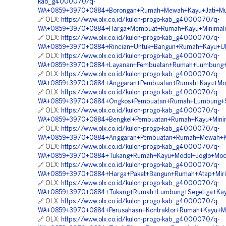
kab_g4000070/q-
WA+0859+3970+0884+Borongan+Rumah+Mewah+Kayu+Jati+Mu
🔗 OLX:
https://www.olx.co.id/kulon-progo-kab_g4000070/q-
WA+0859+3970+0884+Harga+Membuat+Rumah+Kayu+Minimalis+
🔗 OLX:
https://www.olx.co.id/kulon-progo-kab_g4000070/q-
WA+0859+3970+0884+Rincian+Untuk+Bangun+Rumah+Kayu+Uk
🔗 OLX:
https://www.olx.co.id/kulon-progo-kab_g4000070/q-
WA+0859+3970+0884+Layanan+Pembuatan+Rumah+Lumbung+Se
🔗 OLX:
https://www.olx.co.id/kulon-progo-kab_g4000070/q-
WA+0859+3970+0884+Anggaran+Pembuatan+Rumah+Kayu+Model
🔗 OLX:
https://www.olx.co.id/kulon-progo-kab_g4000070/q-
WA+0859+3970+0884+Ongkos+Pembuatan+Rumah+Lumbung+Se
🔗 OLX:
https://www.olx.co.id/kulon-progo-kab_g4000070/q-
WA+0859+3970+0884+Bengkel+Pembuatan+Rumah+Kayu+Minima
🔗 OLX:
https://www.olx.co.id/kulon-progo-kab_g4000070/q-
WA+0859+3970+0884+Anggaran+Pembuatan+Rumah+Mewah+Kay
🔗 OLX:
https://www.olx.co.id/kulon-progo-kab_g4000070/q-
WA+0859+3970+0884+Tukang+Rumah+Kayu+Model+Joglo+Mode
🔗 OLX:
https://www.olx.co.id/kulon-progo-kab_g4000070/q-
WA+0859+3970+0884+Harga+Paket+Bangun+Rumah+Atap+Mirin
🔗 OLX:
https://www.olx.co.id/kulon-progo-kab_g4000070/q-
WA+0859+3970+0884+Tukang+Rumah+Lumbung+Segetiga+Kayu
🔗 OLX:
https://www.olx.co.id/kulon-progo-kab_g4000070/q-
WA+0859+3970+0884+Perusahaan+Kontraktor+Rumah+Kayu+Mo
🔗 OLX:
https://www.olx.co.id/kulon-progo-kab_g4000070/q-