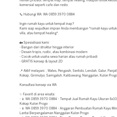
hunian pribadi, tempat inap, tempat healing, maupun untuk kebu
komersial seperti cafe dan resto.
📞 Hubungi WA: WA 0859 3970 0884
Ingin rumah kayu untuk tempat inap?
Kami siap wujudkan impian Anda membangun *rumah kayu untuk
villa, atau tempat healing*.
🏡 Spesialisasi kami:
- Bangun dari struktur hingga interior
- Desain tropis, rustic, atau kombinasi modern
- Cocok untuk usaha sewa harian atau rumah pribadi
- GRATIS konsep & layout 2D
📍 Aktif melayani: , Wates, Pengasih, Sentolo, Lendah, Galur, Panja
Kokap, Girimulyo, Samigaluh, Kalibawang, Nanggulan, Kulon Prog
Konsultasi konsep via WA
✨ Favorit di area wisata:
- 📱 WA 0859 3970 0884 - Tempat Jual Rumah Kayu Ukuran 6x10
Kokap Kulon Progo
- 📱 WA 0859 3970 0884 - Anggaran Pembuatan Rumah Kayu Mini
Lantai Berpengalaman Nanggulan Kulon Progo