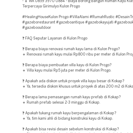
- 📱 WA 0859 3970 0884 - Biaya Borong Bangun Rumah Kayu Klas
Terpercaya Girimulyo Kulon Progo
#HealingHouseKulon Progo #VillaAlami #RumahRustic #DesainTr
#gazeborestaurant #gazeboantique #gazebokayujati #gazebouk
#gazebooutdoor
❓ FAQ Seputar Layanan di Kulon Progo
❓ Berapa biaya renovasi rumah kayu lama di Kulon Progo?
🔹 Renovasi rumah kayu mulai Rp800 ribu per meter di Kulon Pro
❓ Berapa biaya pembuatan villa kayu di Kulon Progo?
🔹 Villa kayu mulai Rp5 juta per meter di Kulon Progo.
❓ Apakah ada diskon untuk proyek villa kayu besar di Kokap?
🔹 Ya, tersedia diskon khusus untuk proyek di atas 200 m2 di Kok
❓ Berapa lama pemasangan rumah kayu prefab di Kokap?
🔹 Rumah prefab selesai 2-3 minggu di Kokap.
❓ Apakah tukang rumah kayu berpengalaman di Kokap?
🔹 Ya, tim kami ahli di bidang konstruksi kayu di Kokap.
❓ Apakah bisa revisi desain sebelum konstruksi di Kokap?