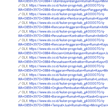
WA+0859+3970+0884+Total+Biaya+Bangun+Rumah+Kayu+Minima
🔗 OLX:
https://www.olx.co.id/kulon-progo-kab_g4000070/q-
WA+0859+3970+0884+Borongan+Mushola+Kayu+Panggung+Mur
🔗 OLX:
https://www.olx.co.id/kulon-progo-kab_g4000070/q-
WA+0859+3970+0884+Kontraktor+Pemborong+Rumah+Kayu+Min
🔗 OLX:
https://www.olx.co.id/kulon-progo-kab_g4000070/q-
WA+0859+3970+0884+Rencana+Anggaran+Biaya+Rumah+Antik+
🔗 OLX:
https://www.olx.co.id/kulon-progo-kab_g4000070/q-
WA+0859+3970+0884+Perusahaan+Kontraktor+Rumah+Antik+Da
🔗 OLX:
https://www.olx.co.id/kulon-progo-kab_g4000070/q-
WA+0859+3970+0884+Rencana+Anggaran+Biaya+Rumah+Kayu+M
🔗 OLX:
https://www.olx.co.id/kulon-progo-kab_g4000070/q-
WA+0859+3970+0884+Rincian+Untuk+Bangun+Rumah+Kayu+Jati
🔗 OLX:
https://www.olx.co.id/kulon-progo-kab_g4000070/q-
WA+0859+3970+0884+Perusahaan+Kontraktor+Rumah+Kayu+El
🔗 OLX:
https://www.olx.co.id/kulon-progo-kab_g4000070/q-
WA+0859+3970+0884+Anggaran+Pembuatan+Rumah+Kayu+Minim
🔗 OLX:
https://www.olx.co.id/kulon-progo-kab_g4000070/q-
WA+0859+3970+0884+Biaya+Borong+Bangun+Rumah+Lumbung+S
🔗 OLX:
https://www.olx.co.id/kulon-progo-kab_g4000070/q-
WA+0859+3970+0884+Ongkos+Pembuatan+Mushola+Kayu+Pang
🔗 OLX:
https://www.olx.co.id/kulon-progo-kab_g4000070/q-
WA+0859+3970+0884+Borongan+Rumah+Kayu+Klasik+Eropa++
🔗 OLX:
https://www.olx.co.id/kulon-progo-kab_g4000070/q-
WA+0859+3970+0884+Tempat+Jual+Rumah+Atap+Miring+Dari+