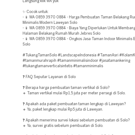
Langsung klik WA yuk
✨ Cocok untuk:
- 📱 WA 0859 3970 0884 - Harga Pembuatan Taman Belakang R
Minimalis Modern Laweyan Solo
- 📱 WA 0859 3970 0884 - Biaya Yang Diperlukan Untuk Memban
Halaman Belakang Rumah Murah Jebres Solo
- 📱 WA 0859 3970 0884 - Ongkos Jasa Taman Indoor Minimalis B
Solo
#TukangTamanSolo #LandscapeIndonesia #TamanAsri #KolamK
#tamanmurahrapih #tamanminimalisindoor #jasatamankering
#tukangtamanverticalsintetis #tamanminimalis
❓ FAQ Seputar Layanan di Solo
❓ Berapa harga pembuatan taman vertikal di Solo?
🔹 Taman vertikal mulai Rp1,5 juta per meter persegi di Solo.
❓ Apakah ada paket pembuatan taman lengkap di Laweyan?
🔹 Ya, paket lengkap mulai Rp5 juta di Laweyan.
❓ Apakah menerima survei lokasi sebelum pembuatan di Solo?
🔹 Ya, survei gratis sebelum pembuatan di Solo.