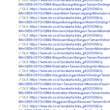
🔗 OLX:
https://www.olx.co.id/surakarta-kota_g4000066/q-
WA+0859+3970+0884+Biaya+Borong+Bangun+Taman+Dinding+
🔗 OLX:
https://www.olx.co.id/surakarta-kota_g4000066/q-
WA+0859+3970+0884+Jasa+Bikin+Taman+Jepang+Minimalis+Je
🔗 OLX:
https://www.olx.co.id/surakarta-kota_g4000066/q-
WA+0859+3970+0884+Biaya+Borong+Bangun+Relief+Dinding+T
🔗 OLX:
https://www.olx.co.id/surakarta-kota_g4000066/q-
WA+0859+3970+0884+Rincian+Untuk+Bangun+Taman+Minimalis
🔗 OLX:
https://www.olx.co.id/surakarta-kota_g4000066/q-
WA+0859+3970+0884+Perkiraan+Biaya+Bangun+Taman+Indoor+
🔗 OLX:
https://www.olx.co.id/surakarta-kota_g4000066/q-
WA+0859+3970+0884+Layanan+Pembuatan+Taman+Minimalis+
🔗 OLX:
https://www.olx.co.id/surakarta-kota_g4000066/q-
WA+0859+3970+0884+Biaya+Rincian+Bangun+Taman+Rumah+Be
🔗 OLX:
https://www.olx.co.id/surakarta-kota_g4000066/q-
WA+0859+3970+0884+Kontraktor+Taman+Dinding+Air+Mancur
🔗 OLX:
https://www.olx.co.id/surakarta-kota_g4000066/q-
WA+0859+3970+0884+Harga+Borongan+Relief+Dinding+Taman+
🔗 OLX:
https://www.olx.co.id/surakarta-kota_g4000066/q-
WA+0859+3970+0884+Order+Taman+Indoor+Minimalis+Pasar+K
🔗 OLX:
https://www.olx.co.id/surakarta-kota_g4000066/q-
WA+0859+3970+0884+Kontraktor+Pembangunan+Taman+Indoor
🔗 OLX:
https://www.olx.co.id/surakarta-kota_g4000066/q-
WA+0859+3970+0884+Anggaran+Biaya+Renovasi+Taman+Air+In
🔗 OLX:
https://www.olx.co.id/surakarta-kota_g4000066/q-