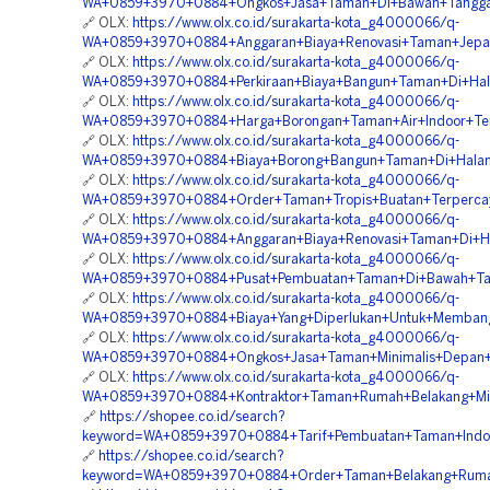
WA+0859+3970+0884+Ongkos+Jasa+Taman+Di+Bawah+Tangga
🔗 OLX:
https://www.olx.co.id/surakarta-kota_g4000066/q-
WA+0859+3970+0884+Anggaran+Biaya+Renovasi+Taman+Jepan
🔗 OLX:
https://www.olx.co.id/surakarta-kota_g4000066/q-
WA+0859+3970+0884+Perkiraan+Biaya+Bangun+Taman+Di+Hal
🔗 OLX:
https://www.olx.co.id/surakarta-kota_g4000066/q-
WA+0859+3970+0884+Harga+Borongan+Taman+Air+Indoor+Terp
🔗 OLX:
https://www.olx.co.id/surakarta-kota_g4000066/q-
WA+0859+3970+0884+Biaya+Borong+Bangun+Taman+Di+Halam
🔗 OLX:
https://www.olx.co.id/surakarta-kota_g4000066/q-
WA+0859+3970+0884+Order+Taman+Tropis+Buatan+Terperca
🔗 OLX:
https://www.olx.co.id/surakarta-kota_g4000066/q-
WA+0859+3970+0884+Anggaran+Biaya+Renovasi+Taman+Di+Ha
🔗 OLX:
https://www.olx.co.id/surakarta-kota_g4000066/q-
WA+0859+3970+0884+Pusat+Pembuatan+Taman+Di+Bawah+Ta
🔗 OLX:
https://www.olx.co.id/surakarta-kota_g4000066/q-
WA+0859+3970+0884+Biaya+Yang+Diperlukan+Untuk+Membang
🔗 OLX:
https://www.olx.co.id/surakarta-kota_g4000066/q-
WA+0859+3970+0884+Ongkos+Jasa+Taman+Minimalis+Depan+
🔗 OLX:
https://www.olx.co.id/surakarta-kota_g4000066/q-
WA+0859+3970+0884+Kontraktor+Taman+Rumah+Belakang+Min
🔗
https://shopee.co.id/search?
keyword=WA+0859+3970+0884+Tarif+Pembuatan+Taman+Indo
🔗
https://shopee.co.id/search?
keyword=WA+0859+3970+0884+Order+Taman+Belakang+Rumah