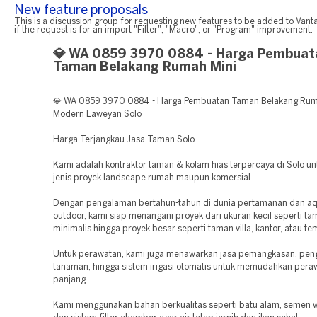
New feature proposals
This is a discussion group for requesting new features to be added to Vanta
if the request is for an import "Filter", "Macro", or "Program" improvement.
💎 WA 0859 3970 0884 - Harga Pembuat
Taman Belakang Rumah Mini
💎 WA 0859 3970 0884 - Harga Pembuatan Taman Belakang Rum
Modern Laweyan Solo
Harga Terjangkau Jasa Taman Solo
Kami adalah kontraktor taman & kolam hias terpercaya di Solo u
jenis proyek landscape rumah maupun komersial.
Dengan pengalaman bertahun-tahun di dunia pertamanan dan a
outdoor, kami siap menangani proyek dari ukuran kecil seperti t
minimalis hingga proyek besar seperti taman villa, kantor, atau te
Untuk perawatan, kami juga menawarkan jasa pemangkasan, pen
tanaman, hingga sistem irigasi otomatis untuk memudahkan pera
panjang.
Kami menggunakan bahan berkualitas seperti batu alam, semen w