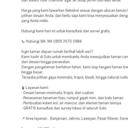
dan sistem filter chamber agar air tetap jernih dan ikan sehat.
Harga yang kami tawarkan fleksibel sesuai dengan ukuran taman
pilihan desain Anda, dan tentu saja kami bisa menyesuaikan den
yang Anda miliki.
Hubungi kami hari ini untuk konsultasi dan survei gratis.
📞 Hubungi WA: WA 0859 3970 0884
Ingin taman depan rumah terlihat lebih asri?
Kami hadir di Solo untuk membantu Anda mewujudkan taman ru
dari desain hingga perawatan.
Dengan pengalaman bertahun-tahun, kami siap tangani taman ber
hingga besar.
Tersedia pilihan gaya minimalis, tropis, klasik, hingga natural rusti
🪴 Layanan kami:
- Desain taman minimalis, tropis, dan custom
- Penanaman tanaman hias, rumput gajah mini, dan batu taman
- Pembuatan kolam koi, air mancur, dan elemen taman lainnya
- GRATIS konsultasi dan survey lokasi di seluruh Solo
📍 Area layanan: , Banjarsari, Jebres, Laweyan, Pasar Kliwon, Ser