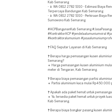
Kab Semarang
- 📱 WA 0812 2782 5310 - Estimasi Biaya Re
Terpercaya Bandungan Kab Semarang
- 📱 WA 0812 2782 5310 - Perkiraan Biaya Re
Sumowono Kab Semarang
#ACPBangunanKab Semarang #JasaPasang
#KontraktorACP #jendelaalumuniumviral #j
#kontraktoralumunium #jasaalumuniumprofe
❓ FAQ Seputar Layanan di Kab Semarang
❓ Berapa harga pemasangan kusen aluminium
Semarang?
🔹 Harga pemasangan kusen aluminium mul
meter di Tengaran, Kab Semarang.
❓ Berapa biaya pemasangan partisi alumini
🔹 Partisi aluminium kaca mulai Rp450.000
❓ Apakah ada paket hemat untuk pemasang
🔹 Ya, tersedia paket hemat untuk proyek l
Kab Semarang.
❓ Berapa biaya bongkar pasang kusen alumi