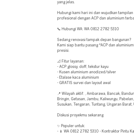
yang jelas.
Hubungi kami hari ini dan wujudkan tampila
profesional dengan ACP dan aluminium terba
📞 Hubungi WA: WA 0812 2782 5310
Sedang renovasi tampak depan bangunan?
Kami siap bantu pasang *ACP dan aluminium* 
presisi.
📐 Fitur layanan:
- ACP glossy, doff, tekstur kayu
- Kusen aluminium anodized/silver
- Etalase kaca aluminium
- GRATIS survei dan layout awal
📍 Wilayah aktif: , Ambarawa, Bancak, Bandu
Bringin, Getasan, Jambu, Kaliwungu, Pabelan
Susukan, Tengaran, Tuntang, Ungaran Barat
Diskusi proyekmu sekarang
✨ Populer untuk:
- 📱 WA 0812 2782 5310 - Kontraktor Pintu 