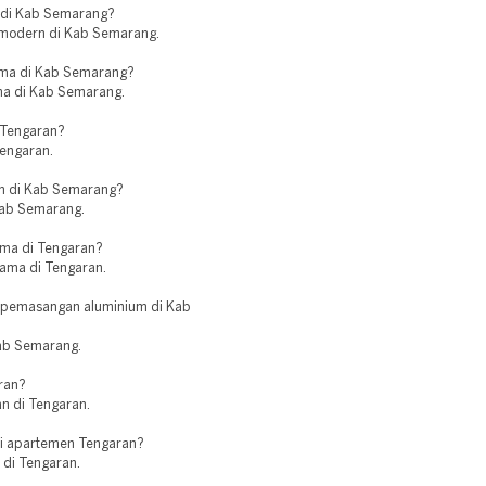
 di Kab Semarang?
d modern di Kab Semarang.
ama di Kab Semarang?
ama di Kab Semarang.
i Tengaran?
Tengaran.
m di Kab Semarang?
 Kab Semarang.
ama di Tengaran?
lama di Tengaran.
k pemasangan aluminium di Kab
Kab Semarang.
aran?
an di Tengaran.
i apartemen Tengaran?
 di Tengaran.