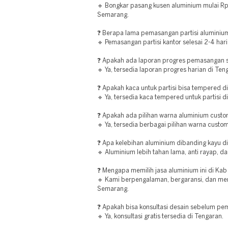
🔹 Bongkar pasang kusen aluminium mulai R
Semarang.
❓ Berapa lama pemasangan partisi aluminiu
🔹 Pemasangan partisi kantor selesai 2-4 har
❓ Apakah ada laporan progres pemasangan se
🔹 Ya, tersedia laporan progres harian di Ten
❓ Apakah kaca untuk partisi bisa tempered 
🔹 Ya, tersedia kaca tempered untuk partisi 
❓ Apakah ada pilihan warna aluminium custo
🔹 Ya, tersedia berbagai pilihan warna custo
❓ Apa kelebihan aluminium dibanding kayu d
🔹 Aluminium lebih tahan lama, anti rayap, d
❓ Mengapa memilih jasa aluminium ini di Ka
🔹 Kami berpengalaman, bergaransi, dan men
Semarang.
❓ Apakah bisa konsultasi desain sebelum p
🔹 Ya, konsultasi gratis tersedia di Tengaran.