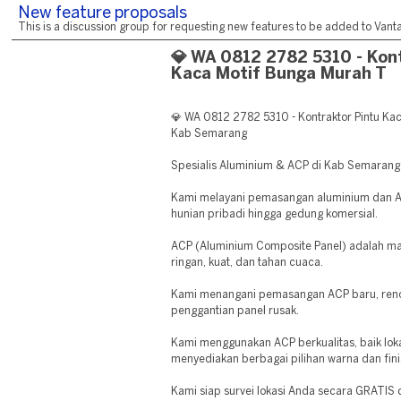
New feature proposals
This is a discussion group for requesting new features to be added to Vantag
💎 WA 0812 2782 5310 - Kon
Kaca Motif Bunga Murah T
💎 WA 0812 2782 5310 - Kontraktor Pintu Ka
Kab Semarang
Spesialis Aluminium & ACP di Kab Semarang
Kami melayani pemasangan aluminium dan A
hunian pribadi hingga gedung komersial.
ACP (Aluminium Composite Panel) adalah mate
ringan, kuat, dan tahan cuaca.
Kami menangani pemasangan ACP baru, reno
penggantian panel rusak.
Kami menggunakan ACP berkualitas, baik lok
menyediakan berbagai pilihan warna dan fini
Kami siap survei lokasi Anda secara GRATIS