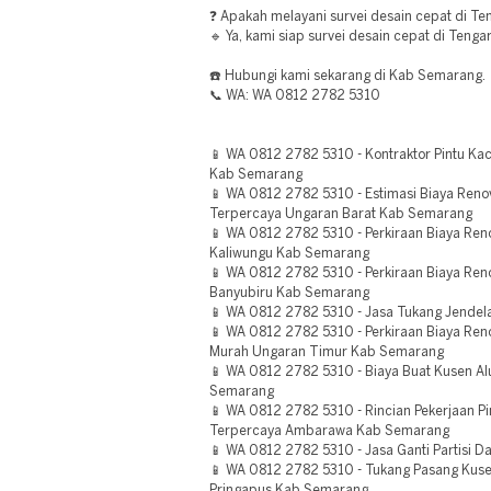
❓ Apakah melayani survei desain cepat di T
🔹 Ya, kami siap survei desain cepat di Tenga
☎️ Hubungi kami sekarang di Kab Semarang.
📞 WA: WA 0812 2782 5310
📱 WA 0812 2782 5310 - Kontraktor Pintu K
Kab Semarang
📱 WA 0812 2782 5310 - Estimasi Biaya Reno
Terpercaya Ungaran Barat Kab Semarang
📱 WA 0812 2782 5310 - Perkiraan Biaya Reno
Kaliwungu Kab Semarang
📱 WA 0812 2782 5310 - Perkiraan Biaya Ren
Banyubiru Kab Semarang
📱 WA 0812 2782 5310 - Jasa Tukang Jendel
📱 WA 0812 2782 5310 - Perkiraan Biaya Ren
Murah Ungaran Timur Kab Semarang
📱 WA 0812 2782 5310 - Biaya Buat Kusen A
Semarang
📱 WA 0812 2782 5310 - Rincian Pekerjaan P
Terpercaya Ambarawa Kab Semarang
📱 WA 0812 2782 5310 - Jasa Ganti Partisi 
📱 WA 0812 2782 5310 - Tukang Pasang Kuse
Pringapus Kab Semarang