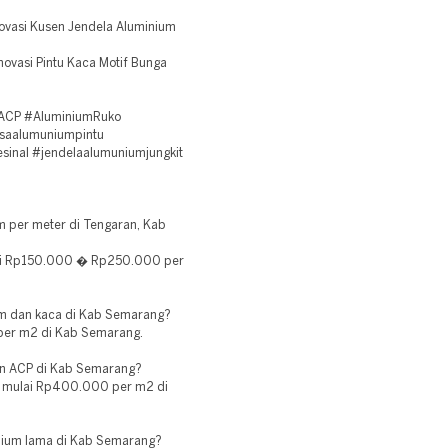
novasi Kusen Jendela Aluminium
novasi Pintu Kaca Motif Bunga
ACP #AluminiumRuko
asaalumuniumpintu
sinal #jendelaalumuniumjungkit
 per meter di Tengaran, Kab
ai Rp150.000 � Rp250.000 per
um dan kaca di Kab Semarang?
 per m2 di Kab Semarang.
an ACP di Kab Semarang?
uas mulai Rp400.000 per m2 di
nium lama di Kab Semarang?