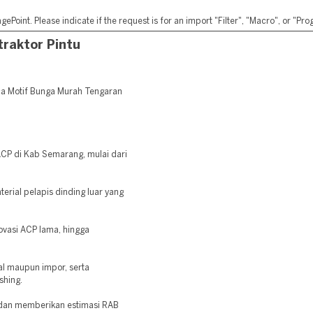
ePoint. Please indicate if the request is for an import "Filter", "Macro", or "P
traktor Pintu
ca Motif Bunga Murah Tengaran
CP di Kab Semarang, mulai dari
rial pelapis dinding luar yang
vasi ACP lama, hingga
al maupun impor, serta
shing.
 dan memberikan estimasi RAB