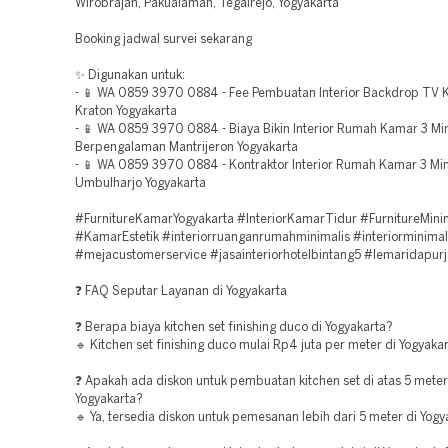
Wirobrajan, Pakualaman, Tegalrejo, Yogyakarta
Booking jadwal survei sekarang
✨ Digunakan untuk:
- 📱 WA 0859 3970 0884 - Fee Pembuatan Interior Backdrop TV Ka
Kraton Yogyakarta
- 📱 WA 0859 3970 0884 - Biaya Bikin Interior Rumah Kamar 3 Mi
Berpengalaman Mantrijeron Yogyakarta
- 📱 WA 0859 3970 0884 - Kontraktor Interior Rumah Kamar 3 Min
Umbulharjo Yogyakarta
#FurnitureKamarYogyakarta #InteriorKamarTidur #FurnitureMini
#KamarEstetik #interiorruanganrumahminimalis #interiorminimal
#mejacustomerservice #jasainteriorhotelbintang5 #lemaridapurj
❓ FAQ Seputar Layanan di Yogyakarta
❓ Berapa biaya kitchen set finishing duco di Yogyakarta?
🔹 Kitchen set finishing duco mulai Rp4 juta per meter di Yogyakar
❓ Apakah ada diskon untuk pembuatan kitchen set di atas 5 meter
Yogyakarta?
🔹 Ya, tersedia diskon untuk pemesanan lebih dari 5 meter di Yogy