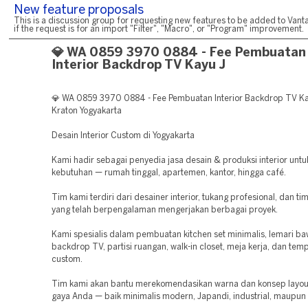
New feature proposals
This is a discussion group for requesting new features to be added to Vanta
if the request is for an import "Filter", "Macro", or "Program" improvement.
💎 WA 0859 3970 0884 - Fee Pembuatan
Interior Backdrop TV Kayu J
💎 WA 0859 3970 0884 - Fee Pembuatan Interior Backdrop TV Kay
Kraton Yogyakarta
Desain Interior Custom di Yogyakarta
Kami hadir sebagai penyedia jasa desain & produksi interior unt
kebutuhan — rumah tinggal, apartemen, kantor, hingga café.
Tim kami terdiri dari desainer interior, tukang profesional, dan ti
yang telah berpengalaman mengerjakan berbagai proyek.
Kami spesialis dalam pembuatan kitchen set minimalis, lemari ba
backdrop TV, partisi ruangan, walk-in closet, meja kerja, dan temp
custom.
Tim kami akan bantu merekomendasikan warna dan konsep layout
gaya Anda — baik minimalis modern, Japandi, industrial, maupun k