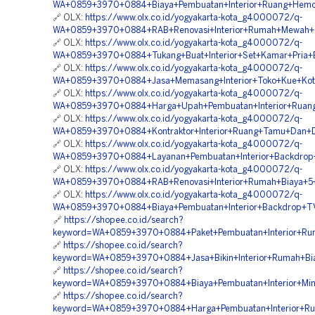
WA+0859+3970+0884+Biaya+Pembuatan+Interior+Ruang+Hemodi
🔗 OLX:
https://www.olx.co.id/yogyakarta-kota_g4000072/q-
WA+0859+3970+0884+RAB+Renovasi+Interior+Rumah+Mewah+Te
🔗 OLX:
https://www.olx.co.id/yogyakarta-kota_g4000072/q-
WA+0859+3970+0884+Tukang+Buat+Interior+Set+Kamar+Pria+B
🔗 OLX:
https://www.olx.co.id/yogyakarta-kota_g4000072/q-
WA+0859+3970+0884+Jasa+Memasang+Interior+Toko+Kue+Kot
🔗 OLX:
https://www.olx.co.id/yogyakarta-kota_g4000072/q-
WA+0859+3970+0884+Harga+Upah+Pembuatan+Interior+Ruang+
🔗 OLX:
https://www.olx.co.id/yogyakarta-kota_g4000072/q-
WA+0859+3970+0884+Kontraktor+Interior+Ruang+Tamu+Dan+D
🔗 OLX:
https://www.olx.co.id/yogyakarta-kota_g4000072/q-
WA+0859+3970+0884+Layanan+Pembuatan+Interior+Backdrop+T
🔗 OLX:
https://www.olx.co.id/yogyakarta-kota_g4000072/q-
WA+0859+3970+0884+RAB+Renovasi+Interior+Rumah+Biaya+5+
🔗 OLX:
https://www.olx.co.id/yogyakarta-kota_g4000072/q-
WA+0859+3970+0884+Biaya+Pembuatan+Interior+Backdrop+TV
🔗
https://shopee.co.id/search?
keyword=WA+0859+3970+0884+Paket+Pembuatan+Interior+Rum
🔗
https://shopee.co.id/search?
keyword=WA+0859+3970+0884+Jasa+Bikin+Interior+Rumah+Bia
🔗
https://shopee.co.id/search?
keyword=WA+0859+3970+0884+Biaya+Pembuatan+Interior+Mini
🔗
https://shopee.co.id/search?
keyword=WA+0859+3970+0884+Harga+Pembuatan+Interior+Ru