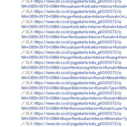
🔗 OLX:
https://www.olx.co.id/yogyakarta-kota_g4000072/q-
WA+0859+3970+0884+Perusahaan+Kontraktor+Interior+Rumah+1
🔗 OLX:
https://www.olx.co.id/yogyakarta-kota_g4000072/q-
WA+0859+3970+0884+Harga+Pembuatan+Interior+Rumah+1+Lan
🔗 OLX:
https://www.olx.co.id/yogyakarta-kota_g4000072/q-
WA+0859+3970+0884+Jasa+Kontraktor+Interior+Rumah+Ada+Ga
🔗 OLX:
https://www.olx.co.id/yogyakarta-kota_g4000072/q-
WA+0859+3970+0884+Fee+Pembuatan+Interior+Rumah+4+Kamar
🔗 OLX:
https://www.olx.co.id/yogyakarta-kota_g4000072/q-
WA+0859+3970+0884+Perusahaan+Kontraktor+Interior+Rumah+
🔗 OLX:
https://www.olx.co.id/yogyakarta-kota_g4000072/q-
WA+0859+3970+0884+Harga+Pembuatan+Interior+Ruang+Hemod
🔗 OLX:
https://www.olx.co.id/yogyakarta-kota_g4000072/q-
WA+0859+3970+0884+Jasa+Pemborong+Interior+Rumah+Mewah+
🔗 OLX:
https://www.olx.co.id/yogyakarta-kota_g4000072/q-
WA+0859+3970+0884+Jasa+Bikin+Interior+Rumah+Mewah+Mur
🔗 OLX:
https://www.olx.co.id/yogyakarta-kota_g4000072/q-
WA+0859+3970+0884+Biaya+Bikin+Interior+Rumah+Type+36%
🔗 OLX:
https://www.olx.co.id/yogyakarta-kota_g4000072/q-
WA+0859+3970+0884+Jasa+Pembuatan+Interior+Rumah+Minima
🔗 OLX:
https://www.olx.co.id/yogyakarta-kota_g4000072/q-
WA+0859+3970+0884+RAB+Renovasi+Interior+Rumah+Luas+Tana
🔗 OLX:
https://www.olx.co.id/yogyakarta-kota_g4000072/q-
WA+0859+3970+0884+Biaya+Pembuatan+Interior+Minimalis+Ty
🔗 OLX:
https://www.olx.co.id/yogyakarta-kota_g4000072/q-