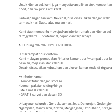
Untuk kitchen set, kami juga menyediakan pilihan sink, kompor ta
hood, dan rak piring anti karat.
Jadwal pengerjaan kami fleksibel, bisa disesuaikan dengan wakt
termasuk hari Sabtu atau malam hari.
Kami siap membantu mewujudkan interior rumah dan kitchen se
di Yogyakarta — profesional, cepat, dan terpercaya.
📞 Hubungi WA: WA 0859 3970 0884
Butuh tempat tidur custom?
Kami melayani pembuatan *interior kamar tidur*—tempat tidur bui
pakaian, meja rias, dan rak buku.
Desain disesuaikan kebutuhan dan ukuran kamar Anda di Yogyaka
🛏️ Interior kamar:
- Tempat tidur dengan storage
- Lemari pakaian sliding/hinge
- Meja rias & rak buku
- GRATIS survei dan desain 3D
📍 Layanan seluruh: , Gondokusuman, Jetis, Danurejan, Gedongte
Ngampilan, Mantrijeron, Kraton, Mergangsan, Umbulharjo, Kotage