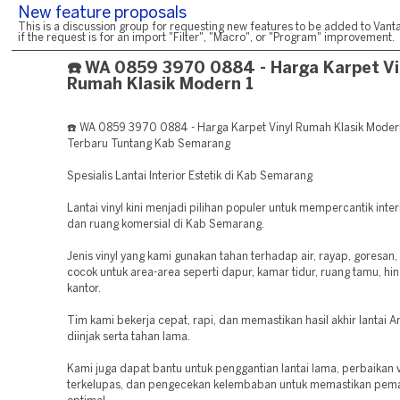
New feature proposals
This is a discussion group for requesting new features to be added to Vanta
if the request is for an import "Filter", "Macro", or "Program" improvement.
☎️ WA 0859 3970 0884 - Harga Karpet Vi
Rumah Klasik Modern 1
☎️ WA 0859 3970 0884 - Harga Karpet Vinyl Rumah Klasik Modern
Terbaru Tuntang Kab Semarang
Spesialis Lantai Interior Estetik di Kab Semarang
Lantai vinyl kini menjadi pilihan populer untuk mempercantik inte
dan ruang komersial di Kab Semarang.
Jenis vinyl yang kami gunakan tahan terhadap air, rayap, goresan,
cocok untuk area-area seperti dapur, kamar tidur, ruang tamu, hi
kantor.
Tim kami bekerja cepat, rapi, dan memastikan hasil akhir lantai
diinjak serta tahan lama.
Kami juga dapat bantu untuk penggantian lantai lama, perbaikan v
terkelupas, dan pengecekan kelembaban untuk memastikan pem