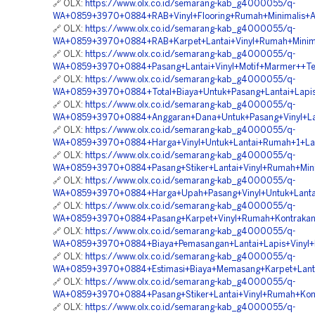
🔗 OLX:
https://www.olx.co.id/semarang-kab_g4000055/q-
WA+0859+3970+0884+RAB+Vinyl+Flooring+Rumah+Minimalis+
🔗 OLX:
https://www.olx.co.id/semarang-kab_g4000055/q-
WA+0859+3970+0884+RAB+Karpet+Lantai+Vinyl+Rumah+Mini
🔗 OLX:
https://www.olx.co.id/semarang-kab_g4000055/q-
WA+0859+3970+0884+Pasang+Lantai+Vinyl+Motif+Marmer++T
🔗 OLX:
https://www.olx.co.id/semarang-kab_g4000055/q-
WA+0859+3970+0884+Total+Biaya+Untuk+Pasang+Lantai+Lap
🔗 OLX:
https://www.olx.co.id/semarang-kab_g4000055/q-
WA+0859+3970+0884+Anggaran+Dana+Untuk+Pasang+Vinyl+La
🔗 OLX:
https://www.olx.co.id/semarang-kab_g4000055/q-
WA+0859+3970+0884+Harga+Vinyl+Untuk+Lantai+Rumah+1+La
🔗 OLX:
https://www.olx.co.id/semarang-kab_g4000055/q-
WA+0859+3970+0884+Pasang+Stiker+Lantai+Vinyl+Rumah+Mini
🔗 OLX:
https://www.olx.co.id/semarang-kab_g4000055/q-
WA+0859+3970+0884+Harga+Upah+Pasang+Vinyl+Untuk+Lanta
🔗 OLX:
https://www.olx.co.id/semarang-kab_g4000055/q-
WA+0859+3970+0884+Pasang+Karpet+Vinyl+Rumah+Kontraka
🔗 OLX:
https://www.olx.co.id/semarang-kab_g4000055/q-
WA+0859+3970+0884+Biaya+Pemasangan+Lantai+Lapis+Vinyl
🔗 OLX:
https://www.olx.co.id/semarang-kab_g4000055/q-
WA+0859+3970+0884+Estimasi+Biaya+Memasang+Karpet+Lanta
🔗 OLX:
https://www.olx.co.id/semarang-kab_g4000055/q-
WA+0859+3970+0884+Pasang+Stiker+Lantai+Vinyl+Rumah+Ko
🔗 OLX:
https://www.olx.co.id/semarang-kab_g4000055/q-