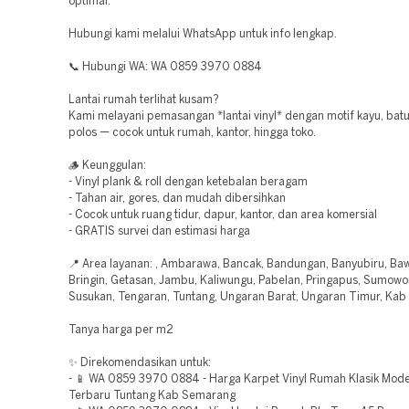
optimal.
Hubungi kami melalui WhatsApp untuk info lengkap.
📞 Hubungi WA: WA 0859 3970 0884
Lantai rumah terlihat kusam?
Kami melayani pemasangan *lantai vinyl* dengan motif kayu, batu
polos — cocok untuk rumah, kantor, hingga toko.
🪵 Keunggulan:
- Vinyl plank & roll dengan ketebalan beragam
- Tahan air, gores, dan mudah dibersihkan
- Cocok untuk ruang tidur, dapur, kantor, dan area komersial
- GRATIS survei dan estimasi harga
📍 Area layanan: , Ambarawa, Bancak, Bandungan, Banyubiru, Baw
Bringin, Getasan, Jambu, Kaliwungu, Pabelan, Pringapus, Sumowo
Susukan, Tengaran, Tuntang, Ungaran Barat, Ungaran Timur, Ka
Tanya harga per m2
✨ Direkomendasikan untuk:
- 📱 WA 0859 3970 0884 - Harga Karpet Vinyl Rumah Klasik Mode
Terbaru Tuntang Kab Semarang