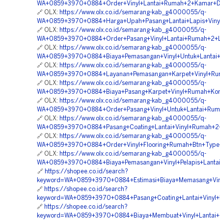
WA+0859+3970+0884+Order+Vinyl+Lantai+Rumah+2+Kamar+D
🔗 OLX:
https://www.olx.co.id/semarang-kab_g4000055/q-
WA+0859+3970+0884+Harga+Upah+Pasang+Lantai+Lapis+Vin
🔗 OLX:
https://www.olx.co.id/semarang-kab_g4000055/q-
WA+0859+3970+0884+Order+Pasang+Vinyl+Lantai+Rumah+2+L
🔗 OLX:
https://www.olx.co.id/semarang-kab_g4000055/q-
WA+0859+3970+0884+Biaya+Pemasangan+Vinyl+Untuk+Lantai
🔗 OLX:
https://www.olx.co.id/semarang-kab_g4000055/q-
WA+0859+3970+0884+Layanan+Pemasangan+Karpet+Vinyl+Ru
🔗 OLX:
https://www.olx.co.id/semarang-kab_g4000055/q-
WA+0859+3970+0884+Biaya+Pasang+Karpet+Vinyl+Rumah+Ko
🔗 OLX:
https://www.olx.co.id/semarang-kab_g4000055/q-
WA+0859+3970+0884+Order+Pasang+Vinyl+Untuk+Lantai+Rum
🔗 OLX:
https://www.olx.co.id/semarang-kab_g4000055/q-
WA+0859+3970+0884+Pasang+Coating+Lantai+Vinyl+Rumah+
🔗 OLX:
https://www.olx.co.id/semarang-kab_g4000055/q-
WA+0859+3970+0884+Order+Vinyl+Flooring+Rumah+Btn+Typ
🔗 OLX:
https://www.olx.co.id/semarang-kab_g4000055/q-
WA+0859+3970+0884+Biaya+Pemasangan+Vinyl+Pelapis+Lanta
🔗
https://shopee.co.id/search?
keyword=WA+0859+3970+0884+Estimasi+Biaya+Memasang+Viny
🔗
https://shopee.co.id/search?
keyword=WA+0859+3970+0884+Pasang+Coating+Lantai+Vinyl
🔗
https://shopee.co.id/search?
keyword=WA+0859+3970+0884+Biaya+Membuat+Vinyl+Lantai+