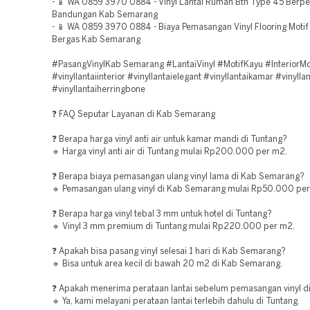
- 📱 WA 0859 3970 0884 - Vinyl Lantai Rumah Btn Type 45 Ber
Bandungan Kab Semarang
- 📱 WA 0859 3970 0884 - Biaya Pemasangan Vinyl Flooring Moti
Bergas Kab Semarang
#PasangVinylKab Semarang #LantaiVinyl #MotifKayu #InteriorM
#vinyllantaiinterior #vinyllantaielegant #vinyllantaikamar #vinyll
#vinyllantaiherringbone
❓ FAQ Seputar Layanan di Kab Semarang
❓ Berapa harga vinyl anti air untuk kamar mandi di Tuntang?
🔹 Harga vinyl anti air di Tuntang mulai Rp200.000 per m2.
❓ Berapa biaya pemasangan ulang vinyl lama di Kab Semarang?
🔹 Pemasangan ulang vinyl di Kab Semarang mulai Rp50.000 pe
❓ Berapa harga vinyl tebal 3 mm untuk hotel di Tuntang?
🔹 Vinyl 3 mm premium di Tuntang mulai Rp220.000 per m2.
❓ Apakah bisa pasang vinyl selesai 1 hari di Kab Semarang?
🔹 Bisa untuk area kecil di bawah 20 m2 di Kab Semarang.
❓ Apakah menerima perataan lantai sebelum pemasangan vinyl d
🔹 Ya, kami melayani perataan lantai terlebih dahulu di Tuntang.