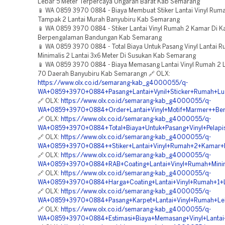
Lebar 5 Meter Terpercaya Ungaran Barat Kab Semarang
📱 WA 0859 3970 0884 - Biaya Membuat Stiker Lantai Vinyl Ruma
Tampak 2 Lantai Murah Banyubiru Kab Semarang
📱 WA 0859 3970 0884 - Stiker Lantai Vinyl Rumah 2 Kamar Di 
Berpengalaman Bandungan Kab Semarang
📱 WA 0859 3970 0884 - Total Biaya Untuk Pasang Vinyl Lantai 
Minimalis 2 Lantai 3x6 Meter Di Susukan Kab Semarang
📱 WA 0859 3970 0884 - Biaya Memasang Lantai Vinyl Rumah 2 L
70 Daerah Banyubiru Kab Semarangn 🔗 OLX:
https://www.olx.co.id/semarang-kab_g4000055/q-
WA+0859+3970+0884+Pasang+Lantai+Vynil+Sticker+Rumah+L
🔗 OLX:
https://www.olx.co.id/semarang-kab_g4000055/q-
WA+0859+3970+0884+Order+Lantai+Vinyl+Motif+Marmer++Be
🔗 OLX:
https://www.olx.co.id/semarang-kab_g4000055/q-
WA+0859+3970+0884+Total+Biaya+Untuk+Pasang+Vinyl+Pelap
🔗 OLX:
https://www.olx.co.id/semarang-kab_g4000055/q-
WA+0859+3970+0884++Stiker+Lantai+Vinyl+Rumah+2+Kama
🔗 OLX:
https://www.olx.co.id/semarang-kab_g4000055/q-
WA+0859+3970+0884+RAB+Coating+Lantai+Vinyl+Rumah+Minim
🔗 OLX:
https://www.olx.co.id/semarang-kab_g4000055/q-
WA+0859+3970+0884+Harga+Coating+Lantai+Vinyl+Rumah+1+
🔗 OLX:
https://www.olx.co.id/semarang-kab_g4000055/q-
WA+0859+3970+0884+Pasang+Karpet+Lantai+Vinyl+Rumah+Le
🔗 OLX:
https://www.olx.co.id/semarang-kab_g4000055/q-
WA+0859+3970+0884+Estimasi+Biaya+Memasang+Vinyl+Lanta