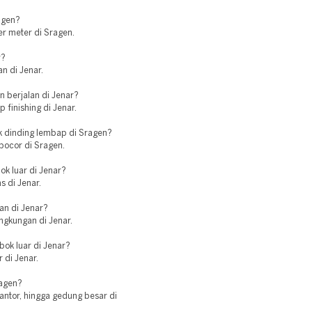
agen?
r meter di Sragen.
r?
n di Jenar.
 berjalan di Jenar?
 finishing di Jenar.
uk dinding lembap di Sragen?
 bocor di Sragen.
ok luar di Jenar?
s di Jenar.
an di Jenar?
ngkungan di Jenar.
bok luar di Jenar?
r di Jenar.
ragen?
ntor, hingga gedung besar di