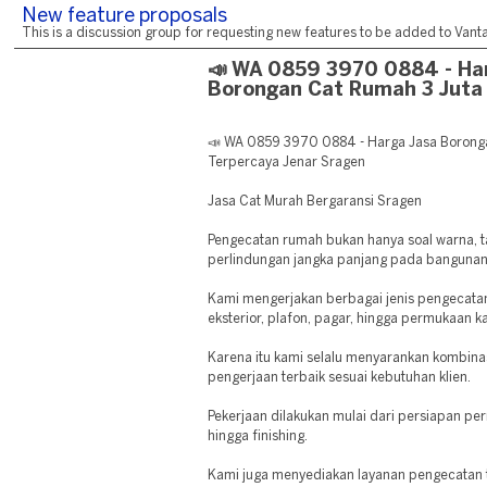
New feature proposals
This is a discussion group for requesting new features to be added to Vantag
📣 WA 0859 3970 0884 - Ha
Borongan Cat Rumah 3 Juta
📣 WA 0859 3970 0884 - Harga Jasa Boronga
Terpercaya Jenar Sragen
Jasa Cat Murah Bergaransi Sragen
Pengecatan rumah bukan hanya soal warna, t
perlindungan jangka panjang pada bangunan
Kami mengerjakan berbagai jenis pengecatan, 
eksterior, plafon, pagar, hingga permukaan k
Karena itu kami selalu menyarankan kombinas
pengerjaan terbaik sesuai kebutuhan klien.
Pekerjaan dilakukan mulai dari persiapan pe
hingga finishing.
Kami juga menyediakan layanan pengecatan te