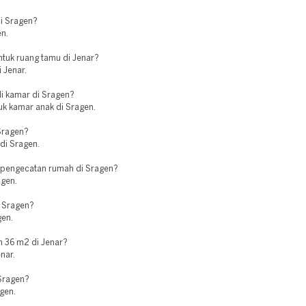
di Sragen?
en.
ntuk ruang tamu di Jenar?
 Jenar.
i kamar di Sragen?
uk kamar anak di Sragen.
Sragen?
 di Sragen.
k pengecatan rumah di Sragen?
agen.
i Sragen?
gen.
h 36 m2 di Jenar?
enar.
 Sragen?
agen.