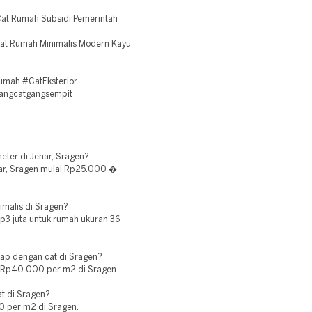
at Rumah Subsidi Pemerintah
at Rumah Minimalis Modern Kayu
mah #CatEksterior
kangcatgangsempit
eter di Jenar, Sragen?
nar, Sragen mulai Rp25.000 �
imalis di Sragen?
p3 juta untuk rumah ukuran 36
ap dengan cat di Sragen?
lai Rp40.000 per m2 di Sragen.
t di Sragen?
0 per m2 di Sragen.