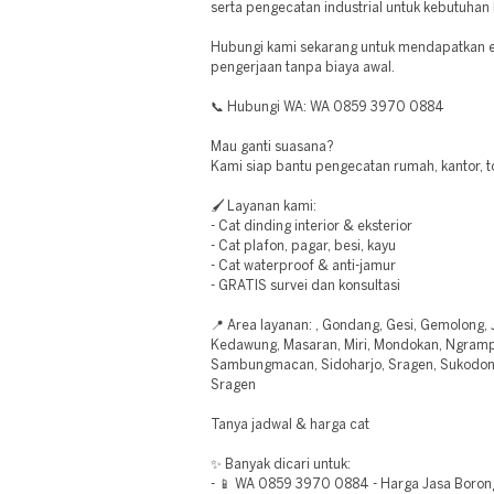
serta pengecatan industrial untuk kebutuhan 
Hubungi kami sekarang untuk mendapatkan e
pengerjaan tanpa biaya awal.
📞 Hubungi WA: WA 0859 3970 0884
Mau ganti suasana?
Kami siap bantu pengecatan rumah, kantor, t
🖌️ Layanan kami:
- Cat dinding interior & eksterior
- Cat plafon, pagar, besi, kayu
- Cat waterproof & anti-jamur
- GRATIS survei dan konsultasi
📍 Area layanan: , Gondang, Gesi, Gemolong,
Kedawung, Masaran, Miri, Mondokan, Ngrampa
Sambungmacan, Sidoharjo, Sragen, Sukodon
Sragen
Tanya jadwal & harga cat
✨ Banyak dicari untuk:
- 📱 WA 0859 3970 0884 - Harga Jasa Boron