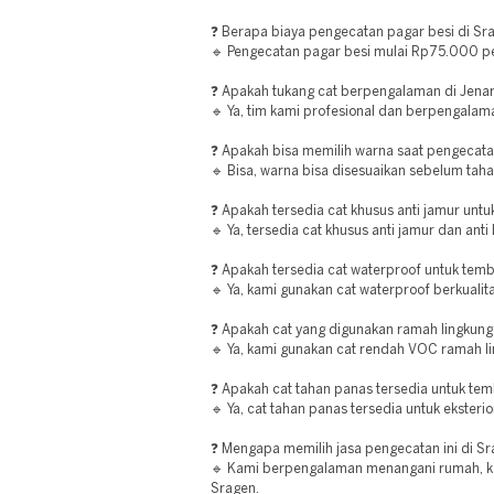
❓ Berapa biaya pengecatan pagar besi di Sr
🔹 Pengecatan pagar besi mulai Rp75.000 pe
❓ Apakah tukang cat berpengalaman di Jena
🔹 Ya, tim kami profesional dan berpengalama
❓ Apakah bisa memilih warna saat pengecatan
🔹 Bisa, warna bisa disesuaikan sebelum tahap
❓ Apakah tersedia cat khusus anti jamur unt
🔹 Ya, tersedia cat khusus anti jamur dan anti
❓ Apakah tersedia cat waterproof untuk temb
🔹 Ya, kami gunakan cat waterproof berkualita
❓ Apakah cat yang digunakan ramah lingkung
🔹 Ya, kami gunakan cat rendah VOC ramah li
❓ Apakah cat tahan panas tersedia untuk tem
🔹 Ya, cat tahan panas tersedia untuk eksterio
❓ Mengapa memilih jasa pengecatan ini di S
🔹 Kami berpengalaman menangani rumah, ka
Sragen.