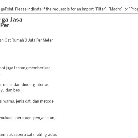
ePoint. Please indicate if the request is for an import "Filter", "Macro", or "P
rga Jasa
 Per
n Cat Rumah 3 Juta Per Meter
api juga tentang memberikan
.
mulai dari dinding interior,
ayu dan besi.
i warna, jenis cat, dan metode
rmukaan, perataan, pengecatan,
matik seperti cat motif, gradasi,