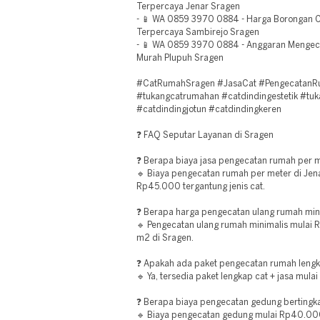
Terpercaya Jenar Sragen
- 📱 WA 0859 3970 0884 - Harga Borongan C
Terpercaya Sambirejo Sragen
- 📱 WA 0859 3970 0884 - Anggaran Mengec
Murah Plupuh Sragen
#CatRumahSragen #JasaCat #PengecatanRu
#tukangcatrumahan #catdindingestetik #tu
#catdindingjotun #catdindingkeren
❓ FAQ Seputar Layanan di Sragen
❓ Berapa biaya jasa pengecatan rumah per m
🔹 Biaya pengecatan rumah per meter di Je
Rp45.000 tergantung jenis cat.
❓ Berapa harga pengecatan ulang rumah min
🔹 Pengecatan ulang rumah minimalis mulai R
m2 di Sragen.
❓ Apakah ada paket pengecatan rumah lengk
🔹 Ya, tersedia paket lengkap cat + jasa mu
❓ Berapa biaya pengecatan gedung bertingka
🔹 Biaya pengecatan gedung mulai Rp40.00