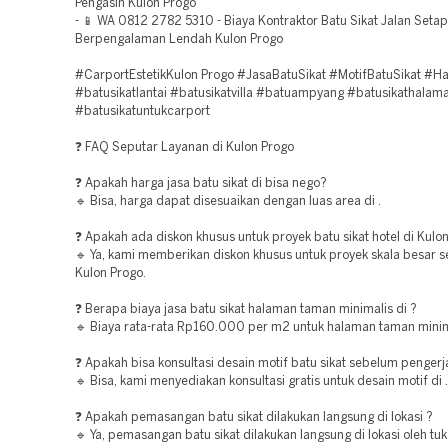
Pengasih Kulon Progo
- 📱 WA 0812 2782 5310 - Biaya Kontraktor Batu Sikat Jalan Seta
Berpengalaman Lendah Kulon Progo
#CarportEstetikKulon Progo #JasaBatuSikat #MotifBatuSikat 
#batusikatlantai #batusikatvilla #batuampyang #batusikathalam
#batusikatuntukcarport
❓ FAQ Seputar Layanan di Kulon Progo
❓ Apakah harga jasa batu sikat di bisa nego?
🔹 Bisa, harga dapat disesuaikan dengan luas area di .
❓ Apakah ada diskon khusus untuk proyek batu sikat hotel di Kulo
🔹 Ya, kami memberikan diskon khusus untuk proyek skala besar se
Kulon Progo.
❓ Berapa biaya jasa batu sikat halaman taman minimalis di ?
🔹 Biaya rata-rata Rp160.000 per m2 untuk halaman taman minima
❓ Apakah bisa konsultasi desain motif batu sikat sebelum pengerj
🔹 Bisa, kami menyediakan konsultasi gratis untuk desain motif di .
❓ Apakah pemasangan batu sikat dilakukan langsung di lokasi ?
🔹 Ya, pemasangan batu sikat dilakukan langsung di lokasi oleh tuka