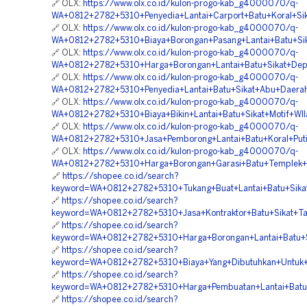
🔗 OLX:
https://www.olx.co.id/kulon-progo-kab_g4000070/q-
WA+0812+2782+5310+Penyedia+Lantai+Carport+Batu+Koral+Sik
🔗 OLX:
https://www.olx.co.id/kulon-progo-kab_g4000070/q-
WA+0812+2782+5310+Biaya+Borongan+Pasang+Lantai+Batu+Sik
🔗 OLX:
https://www.olx.co.id/kulon-progo-kab_g4000070/q-
WA+0812+2782+5310+Harga+Borongan+Lantai+Batu+Sikat+Dep
🔗 OLX:
https://www.olx.co.id/kulon-progo-kab_g4000070/q-
WA+0812+2782+5310+Penyedia+Lantai+Batu+Sikat+Abu+Daerah
🔗 OLX:
https://www.olx.co.id/kulon-progo-kab_g4000070/q-
WA+0812+2782+5310+Biaya+Bikin+Lantai+Batu+Sikat+Motif+WI
🔗 OLX:
https://www.olx.co.id/kulon-progo-kab_g4000070/q-
WA+0812+2782+5310+Jasa+Pemborong+Lantai+Batu+Koral+Puti
🔗 OLX:
https://www.olx.co.id/kulon-progo-kab_g4000070/q-
WA+0812+2782+5310+Harga+Borongan+Garasi+Batu+Templek+T
🔗
https://shopee.co.id/search?
keyword=WA+0812+2782+5310+Tukang+Buat+Lantai+Batu+Sikat+
🔗
https://shopee.co.id/search?
keyword=WA+0812+2782+5310+Jasa+Kontraktor+Batu+Sikat+T
🔗
https://shopee.co.id/search?
keyword=WA+0812+2782+5310+Harga+Borongan+Lantai+Batu+S
🔗
https://shopee.co.id/search?
keyword=WA+0812+2782+5310+Biaya+Yang+Dibutuhkan+Untuk+
🔗
https://shopee.co.id/search?
keyword=WA+0812+2782+5310+Harga+Pembuatan+Lantai+Batu
🔗
https://shopee.co.id/search?