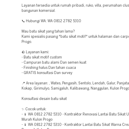
Layanan tersedia untuk rumah pribadi, ruko, villa, perumahan clus
bangunan komersial.
📞 Hubungi WA: WA 0812 2782 5310
Mau batu sikat yang tahan lama?
Kami spesialis pasang *batu sikat motif* untuk halaman dan carpo
Progo.
🪨 Layanan kami:
- Batu sikat motif custom
- Campuran batu alami Dan semen kuat
- Finishing halus Dan tahan cuaca
- GRATIS konsultasi Dan survey
📍 Area layanan: , Wates, Pengasih, Sentolo, Lendah, Galur, Panjat
Kokap, Girimulyo, Samigaluh, Kalibawang, Nanggulan, Kulon Prog
Konsultasi desain batu sikat
✨ Cocok untuk:
- 📱 WA 0812 2782 5310 - Kontraktor Renovasi Lantai Batu Sikat 
Murah Kulon Progo
- 📱 WA 0812 2782 5310 - Kontraktor Lantai Batu Sikat Warna Cr