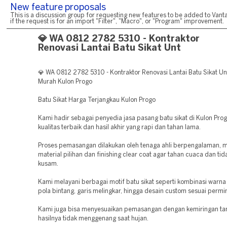
New feature proposals
This is a discussion group for requesting new features to be added to Vanta
if the request is for an import "Filter", "Macro", or "Program" improvement.
💎 WA 0812 2782 5310 - Kontraktor
Renovasi Lantai Batu Sikat Unt
💎 WA 0812 2782 5310 - Kontraktor Renovasi Lantai Batu Sikat U
Murah Kulon Progo
Batu Sikat Harga Terjangkau Kulon Progo
Kami hadir sebagai penyedia jasa pasang batu sikat di Kulon Pro
kualitas terbaik dan hasil akhir yang rapi dan tahan lama.
Proses pemasangan dilakukan oleh tenaga ahli berpengalaman,
material pilihan dan finishing clear coat agar tahan cuaca dan t
kusam.
Kami melayani berbagai motif batu sikat seperti kombinasi warna 
pola bintang, garis melingkar, hingga desain custom sesuai permi
Kami juga bisa menyesuaikan pemasangan dengan kemiringan ta
hasilnya tidak menggenang saat hujan.