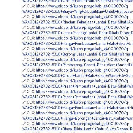
WA+0812+2782+5310+Order+Lantai+Batu+SIkat+Kerikil+WIlayah
🔗 OLX:
https://www.olx.co.id/kulon-progo-kab_g4000070/q-
WA+0812+2782+5310+Biaya+Yang+Dibutuhkan+Untuk+Renovasi+L
🔗 OLX:
https://www.olx.co.id/kulon-progo-kab_g4000070/q-
WA+0812+2782+5310+Rincian+Pekerjaan+Lantai+Batu+Sikat+Ab
🔗 OLX:
https://www.olx.co.id/kulon-progo-kab_g4000070/q-
WA+0812+2782+5310+Jasa+Pasang+Lantai+Batu+Sikat+Teras+D
🔗 OLX:
https://www.olx.co.id/kulon-progo-kab_g4000070/q-
WA+0812+2782+5310+Harga+Pembuatan+Lantai+Batu+Sikat+Unt
🔗 OLX:
https://www.olx.co.id/kulon-progo-kab_g4000070/q-
WA+0812+2782+5310+Borong+Jasa+Lantai+Batu+Sikat+Warna+B
🔗 OLX:
https://www.olx.co.id/kulon-progo-kab_g4000070/q-
WA+0812+2782+5310+Pemborong+Garasi+Batu+Alam+Andesit+B
🔗 OLX:
https://www.olx.co.id/kulon-progo-kab_g4000070/q-
WA+0812+2782+5310+Order+Lantai+Batu+Sikat+Warna+Di+Sam
🔗 OLX:
https://www.olx.co.id/kulon-progo-kab_g4000070/q-
WA+0812+2782+5310+Pesan+Pembuatan+Lantai+Batu+Sikat+Wa
🔗 OLX:
https://www.olx.co.id/kulon-progo-kab_g4000070/q-
WA+0812+2782+5310+Pesan+Pembuatan+Lantai+Batu+Sikat+Wa
🔗 OLX:
https://www.olx.co.id/kulon-progo-kab_g4000070/q-
WA+0812+2782+5310+Harga+Pembuatan+Lantai+Batu+Koral+Hi
🔗 OLX:
https://www.olx.co.id/kulon-progo-kab_g4000070/q-
WA+0812+2782+5310+Harga+Borongan+Lantai+Batu+Sikat+Warn
🔗 OLX:
https://www.olx.co.id/kulon-progo-kab_g4000070/q-
WA+0812+2782+5310+Biaya+Bikin+Lantai+Batu+Sikat+Depan+