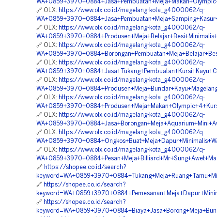
WA+0859+3970+0884+Jasa+Pembuatan+Meja+Makan+Olympic+
🔗 OLX:
https://www.olx.co.id/magelang-kota_g4000062/q-
WA+0859+3970+0884+Jasa+Pembuatan+Meja+Samping+Kasur+
🔗 OLX:
https://www.olx.co.id/magelang-kota_g4000062/q-
WA+0859+3970+0884+Produsen+Meja+Belajar+Besi+Minimalis
🔗 OLX:
https://www.olx.co.id/magelang-kota_g4000062/q-
WA+0859+3970+0884+Borongan+Pembuatan+Meja+Belajar+Besi
🔗 OLX:
https://www.olx.co.id/magelang-kota_g4000062/q-
WA+0859+3970+0884+Jasa+Tukang+Pembuatan+Kursi+Kayu+Ca
🔗 OLX:
https://www.olx.co.id/magelang-kota_g4000062/q-
WA+0859+3970+0884+Produsen+Meja+Bundar+Kayu+Magelang
🔗 OLX:
https://www.olx.co.id/magelang-kota_g4000062/q-
WA+0859+3970+0884+Produsen+Meja+Makan+Olympic+4+Kurs
🔗 OLX:
https://www.olx.co.id/magelang-kota_g4000062/q-
WA+0859+3970+0884+Jasa+Borongan+Meja+Aquarium+Mini+A
🔗 OLX:
https://www.olx.co.id/magelang-kota_g4000062/q-
WA+0859+3970+0884+Ongkos+Buat+Meja+Dapur+Minimalis+W
🔗 OLX:
https://www.olx.co.id/magelang-kota_g4000062/q-
WA+0859+3970+0884+Pesan+Meja+Billiard+Mr+Sung+Awet+Mag
🔗
https://shopee.co.id/search?
keyword=WA+0859+3970+0884+Tukang+Meja+Ruang+Tamu+Mini
🔗
https://shopee.co.id/search?
keyword=WA+0859+3970+0884+Pemesanan+Meja+Dapur+Minima
🔗
https://shopee.co.id/search?
keyword=WA+0859+3970+0884+Biaya+Jasa+Borong+Meja+Bun