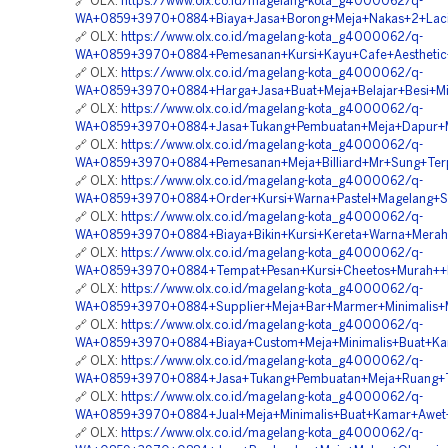
🔗 OLX:
https://www.olx.co.id/magelang-kota_g4000062/q-
WA+0859+3970+0884+Biaya+Jasa+Borong+Meja+Nakas+2+Laci
🔗 OLX:
https://www.olx.co.id/magelang-kota_g4000062/q-
WA+0859+3970+0884+Pemesanan+Kursi+Kayu+Cafe+Aesthetic
🔗 OLX:
https://www.olx.co.id/magelang-kota_g4000062/q-
WA+0859+3970+0884+Harga+Jasa+Buat+Meja+Belajar+Besi+Min
🔗 OLX:
https://www.olx.co.id/magelang-kota_g4000062/q-
WA+0859+3970+0884+Jasa+Tukang+Pembuatan+Meja+Dapur+Mi
🔗 OLX:
https://www.olx.co.id/magelang-kota_g4000062/q-
WA+0859+3970+0884+Pemesanan+Meja+Billiard+Mr+Sung+Ter
🔗 OLX:
https://www.olx.co.id/magelang-kota_g4000062/q-
WA+0859+3970+0884+Order+Kursi+Warna+Pastel+Magelang+S
🔗 OLX:
https://www.olx.co.id/magelang-kota_g4000062/q-
WA+0859+3970+0884+Biaya+Bikin+Kursi+Kereta+Warna+Mera
🔗 OLX:
https://www.olx.co.id/magelang-kota_g4000062/q-
WA+0859+3970+0884+Tempat+Pesan+Kursi+Cheetos+Murah++
🔗 OLX:
https://www.olx.co.id/magelang-kota_g4000062/q-
WA+0859+3970+0884+Supplier+Meja+Bar+Marmer+Minimalis+M
🔗 OLX:
https://www.olx.co.id/magelang-kota_g4000062/q-
WA+0859+3970+0884+Biaya+Custom+Meja+Minimalis+Buat+K
🔗 OLX:
https://www.olx.co.id/magelang-kota_g4000062/q-
WA+0859+3970+0884+Jasa+Tukang+Pembuatan+Meja+Ruang+Ta
🔗 OLX:
https://www.olx.co.id/magelang-kota_g4000062/q-
WA+0859+3970+0884+Jual+Meja+Minimalis+Buat+Kamar+Awet
🔗 OLX:
https://www.olx.co.id/magelang-kota_g4000062/q-