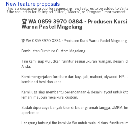
New feature proposals
This is a discussion group for requesting new features to be added to Vanta
if the request is for an import "Filter", "Macro", or "Program" improvement.
🏆 WA 0859 3970 0884 - Produsen Kursi
Warna Pastel Magelang
🏆 WA 0859 3970 0884 - Produsen Kursi Warna Pastel Magelang
Pembuatan Furniture Custom Magelang
Tim kami siap wujudkan furnitur sesuai ukuran ruangan, desain, 
Anda.
Kami mengerjakan furniture dari kayu jati, mahoni, plywood, HPL,
kombinasi besi dan kaca.
Kami juga siap membantu perencanaan & desain layout untuk kitc
lemari, maupun meja kursi custom.
Sudah dipercaya banyak klien di bidang rumah tangga, UMKM, hi
apartemen.
Langsung hubungi tim kami via WA untuk mulai diskusi furniture i