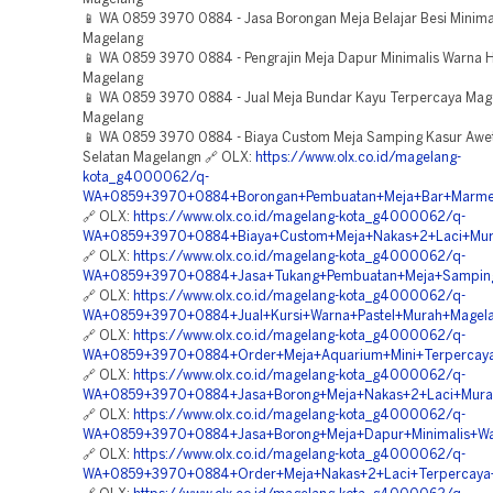
📱 WA 0859 3970 0884 - Jasa Borongan Meja Belajar Besi Minima
Magelang
📱 WA 0859 3970 0884 - Pengrajin Meja Dapur Minimalis Warna 
Magelang
📱 WA 0859 3970 0884 - Jual Meja Bundar Kayu Terpercaya Mag
Magelang
📱 WA 0859 3970 0884 - Biaya Custom Meja Samping Kasur Awe
Selatan Magelangn 🔗 OLX:
https://www.olx.co.id/magelang-
kota_g4000062/q-
WA+0859+3970+0884+Borongan+Pembuatan+Meja+Bar+Marmer+
🔗 OLX:
https://www.olx.co.id/magelang-kota_g4000062/q-
WA+0859+3970+0884+Biaya+Custom+Meja+Nakas+2+Laci+Mur
🔗 OLX:
https://www.olx.co.id/magelang-kota_g4000062/q-
WA+0859+3970+0884+Jasa+Tukang+Pembuatan+Meja+Samping
🔗 OLX:
https://www.olx.co.id/magelang-kota_g4000062/q-
WA+0859+3970+0884+Jual+Kursi+Warna+Pastel+Murah+Magela
🔗 OLX:
https://www.olx.co.id/magelang-kota_g4000062/q-
WA+0859+3970+0884+Order+Meja+Aquarium+Mini+Terpercay
🔗 OLX:
https://www.olx.co.id/magelang-kota_g4000062/q-
WA+0859+3970+0884+Jasa+Borong+Meja+Nakas+2+Laci+Mura
🔗 OLX:
https://www.olx.co.id/magelang-kota_g4000062/q-
WA+0859+3970+0884+Jasa+Borong+Meja+Dapur+Minimalis+Wa
🔗 OLX:
https://www.olx.co.id/magelang-kota_g4000062/q-
WA+0859+3970+0884+Order+Meja+Nakas+2+Laci+Terpercaya