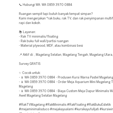
📞 Hubungi WA: WA 0859 3970 0884
Ruangan sempit tapi butuh banyak tempat simpan?
Kami mengerjakan *rak buku, rak TV, dan rak penyimpanan multif
rapi dan kokoh.
📚 Layanan:
- Rak TV minimalis/floating
- Rak buku full wall/partisi ruangan
- Material plywood, MDF, atau kombinasi besi
📍 Aktif di: , Magelang Selatan, Magelang Tengah, Magelang Utara
Survey GRATIS
✨ Cocok untuk:
- 📱 WA 0859 3970 0884 - Produsen Kursi Warna Pastel Magelan
- 📱 WA 0859 3970 0884 - Order Meja Aquarium Mini Magelang 
Magelang
- 📱 WA 0859 3970 0884 - Biaya Custom Meja Dapur Minimalis W
Awet Magelang Selatan Magelang
#RakTVMagelang #RakMinimalis #RakFloating #RakBukuEstetik
#mejaminimalisduco #mejakayualami #kursikayufulljati #kursiwi