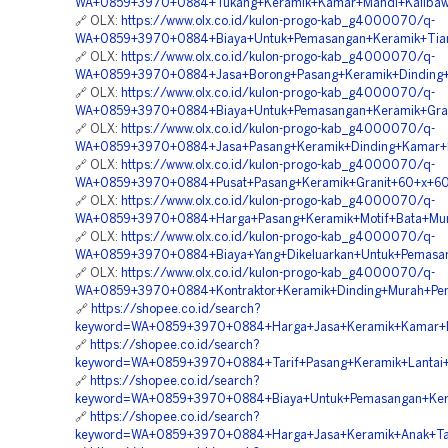
WA+0859+3970+0884+Tukang+Keramik+Kamar+Mandi+Kalibaw
🔗 OLX:
https://www.olx.co.id/kulon-progo-kab_g4000070/q-
WA+0859+3970+0884+Biaya+Untuk+Pemasangan+Keramik+Tian
🔗 OLX:
https://www.olx.co.id/kulon-progo-kab_g4000070/q-
WA+0859+3970+0884+Jasa+Borong+Pasang+Keramik+Dinding+
🔗 OLX:
https://www.olx.co.id/kulon-progo-kab_g4000070/q-
WA+0859+3970+0884+Biaya+Untuk+Pemasangan+Keramik+Grani
🔗 OLX:
https://www.olx.co.id/kulon-progo-kab_g4000070/q-
WA+0859+3970+0884+Jasa+Pasang+Keramik+Dinding+Kamar+M
🔗 OLX:
https://www.olx.co.id/kulon-progo-kab_g4000070/q-
WA+0859+3970+0884+Pusat+Pasang+Keramik+Granit+60+x+60+
🔗 OLX:
https://www.olx.co.id/kulon-progo-kab_g4000070/q-
WA+0859+3970+0884+Harga+Pasang+Keramik+Motif+Bata+Mur
🔗 OLX:
https://www.olx.co.id/kulon-progo-kab_g4000070/q-
WA+0859+3970+0884+Biaya+Yang+Dikeluarkan+Untuk+Pemasa
🔗 OLX:
https://www.olx.co.id/kulon-progo-kab_g4000070/q-
WA+0859+3970+0884+Kontraktor+Keramik+Dinding+Murah+Pen
🔗
https://shopee.co.id/search?
keyword=WA+0859+3970+0884+Harga+Jasa+Keramik+Kamar+M
🔗
https://shopee.co.id/search?
keyword=WA+0859+3970+0884+Tarif+Pasang+Keramik+Lantai+
🔗
https://shopee.co.id/search?
keyword=WA+0859+3970+0884+Biaya+Untuk+Pemasangan+Kera
🔗
https://shopee.co.id/search?
keyword=WA+0859+3970+0884+Harga+Jasa+Keramik+Anak+Tan