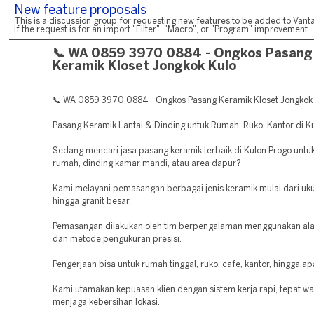
New feature proposals
This is a discussion group for requesting new features to be added to Vanta
if the request is for an import "Filter", "Macro", or "Program" improvement.
📞 WA 0859 3970 0884 - Ongkos Pasang
Keramik Kloset Jongkok Kulo
📞 WA 0859 3970 0884 - Ongkos Pasang Keramik Kloset Jongkok
Pasang Keramik Lantai & Dinding untuk Rumah, Ruko, Kantor di K
Sedang mencari jasa pasang keramik terbaik di Kulon Progo untuk
rumah, dinding kamar mandi, atau area dapur?
Kami melayani pemasangan berbagai jenis keramik mulai dari uku
hingga granit besar.
Pemasangan dilakukan oleh tim berpengalaman menggunakan ala
dan metode pengukuran presisi.
Pengerjaan bisa untuk rumah tinggal, ruko, cafe, kantor, hingga a
Kami utamakan kepuasan klien dengan sistem kerja rapi, tepat wa
menjaga kebersihan lokasi.