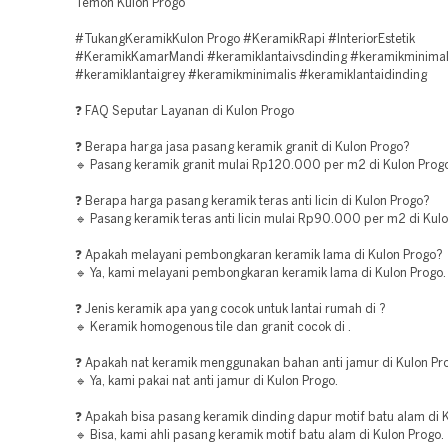
Temon Kulon Progo
#TukangKeramikKulon Progo #KeramikRapi #InteriorEstetik
#KeramikKamarMandi #keramiklantaivsdinding #keramikminima
#keramiklantaigrey #keramikminimalis #keramiklantaidinding
❓ FAQ Seputar Layanan di Kulon Progo
❓ Berapa harga jasa pasang keramik granit di Kulon Progo?
🔹 Pasang keramik granit mulai Rp120.000 per m2 di Kulon Progo
❓ Berapa harga pasang keramik teras anti licin di Kulon Progo?
🔹 Pasang keramik teras anti licin mulai Rp90.000 per m2 di Kulo
❓ Apakah melayani pembongkaran keramik lama di Kulon Progo?
🔹 Ya, kami melayani pembongkaran keramik lama di Kulon Progo.
❓ Jenis keramik apa yang cocok untuk lantai rumah di ?
🔹 Keramik homogenous tile dan granit cocok di .
❓ Apakah nat keramik menggunakan bahan anti jamur di Kulon Pr
🔹 Ya, kami pakai nat anti jamur di Kulon Progo.
❓ Apakah bisa pasang keramik dinding dapur motif batu alam di 
🔹 Bisa, kami ahli pasang keramik motif batu alam di Kulon Progo.