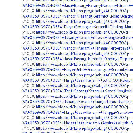
🔗 OLX:
https://www.olx.co.id/kulon-progo-kab_g4000070/q-
WA+0859+3970+0884+Jasa+Borong+Pasang+Keramik+Granit++
🔗 OLX:
https://www.olx.co.id/kulon-progo-kab_g4000070/q-
WA+0859+3970+0884+Vendor+Pasang+Keramik+Kloset+Jongko
🔗 OLX:
https://www.olx.co.id/kulon-progo-kab_g4000070/q-
WA+0859+3970+0884+Biaya+Borongan+Keramik+Dinding+Mura
🔗 OLX:
https://www.olx.co.id/kulon-progo-kab_g4000070/q-
WA+0859+3970+0884+Tukang+Keramik+Kloset+Jongkok+Galur+
🔗 OLX:
https://www.olx.co.id/kulon-progo-kab_g4000070/q-
WA+0859+3970+0884+Vendor+Keramik+Tangga+Terpercaya+Na
🔗 OLX:
https://www.olx.co.id/kulon-progo-kab_g4000070/q-
WA+0859+3970+0884+Jasa+Pasang+Keramik+Dinding+Terperca
🔗 OLX:
https://www.olx.co.id/kulon-progo-kab_g4000070/q-
WA+0859+3970+0884+Biaya+Untuk+Pemasangan+Keramik+Lanta
🔗 OLX:
https://www.olx.co.id/kulon-progo-kab_g4000070/q-
WA+0859+3970+0884+Harga+Jasa+Keramik+50+x+50+Kokap+K
🔗 OLX:
https://www.olx.co.id/kulon-progo-kab_g4000070/q-
WA+0859+3970+0884+Tarif+Pasang+Keramik+Kloset+Jongkok+
🔗 OLX:
https://www.olx.co.id/kulon-progo-kab_g4000070/q-
WA+0859+3970+0884+Tukang+Keramik+Tiang+Teras+Rumah+T
🔗 OLX:
https://www.olx.co.id/kulon-progo-kab_g4000070/q-
WA+0859+3970+0884+Harga+Jasa+Keramik+Tangga+Sentolo+K
🔗 OLX:
https://www.olx.co.id/kulon-progo-kab_g4000070/q-
WA+0859+3970+0884+Harga+Jasa+Keramik+Abstrak+Murah+Ga
🔗 OLX:
https://www.olx.co.id/kulon-progo-kab_g4000070/q-