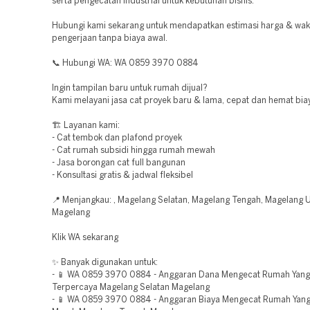
serta pengecatan industrial untuk kebutuhan bisnis.
Hubungi kami sekarang untuk mendapatkan estimasi harga & wak
pengerjaan tanpa biaya awal.
📞 Hubungi WA: WA 0859 3970 0884
Ingin tampilan baru untuk rumah dijual?
Kami melayani jasa cat proyek baru & lama, cepat dan hemat bia
🏗️ Layanan kami:
- Cat tembok dan plafond proyek
- Cat rumah subsidi hingga rumah mewah
- Jasa borongan cat full bangunan
- Konsultasi gratis & jadwal fleksibel
📍 Menjangkau: , Magelang Selatan, Magelang Tengah, Magelang U
Magelang
Klik WA sekarang
✨ Banyak digunakan untuk:
- 📱 WA 0859 3970 0884 - Anggaran Dana Mengecat Rumah Yan
Terpercaya Magelang Selatan Magelang
- 📱 WA 0859 3970 0884 - Anggaran Biaya Mengecat Rumah Yan