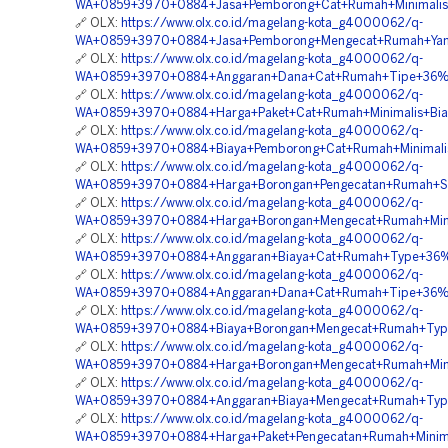
WA+0859+3970+0884+Jasa+Pemborong+Cat+Rumah+Minimalis+
🔗 OLX:
https://www.olx.co.id/magelang-kota_g4000062/q-
WA+0859+3970+0884+Jasa+Pemborong+Mengecat+Rumah+Yang
🔗 OLX:
https://www.olx.co.id/magelang-kota_g4000062/q-
WA+0859+3970+0884+Anggaran+Dana+Cat+Rumah+Tipe+36%2
🔗 OLX:
https://www.olx.co.id/magelang-kota_g4000062/q-
WA+0859+3970+0884+Harga+Paket+Cat+Rumah+Minimalis+Biay
🔗 OLX:
https://www.olx.co.id/magelang-kota_g4000062/q-
WA+0859+3970+0884+Biaya+Pemborong+Cat+Rumah+Minimalis
🔗 OLX:
https://www.olx.co.id/magelang-kota_g4000062/q-
WA+0859+3970+0884+Harga+Borongan+Pengecatan+Rumah+Sed
🔗 OLX:
https://www.olx.co.id/magelang-kota_g4000062/q-
WA+0859+3970+0884+Harga+Borongan+Mengecat+Rumah+Mini
🔗 OLX:
https://www.olx.co.id/magelang-kota_g4000062/q-
WA+0859+3970+0884+Anggaran+Biaya+Cat+Rumah+Type+36%2F
🔗 OLX:
https://www.olx.co.id/magelang-kota_g4000062/q-
WA+0859+3970+0884+Anggaran+Dana+Cat+Rumah+Tipe+36%
🔗 OLX:
https://www.olx.co.id/magelang-kota_g4000062/q-
WA+0859+3970+0884+Biaya+Borongan+Mengecat+Rumah+Type
🔗 OLX:
https://www.olx.co.id/magelang-kota_g4000062/q-
WA+0859+3970+0884+Harga+Borongan+Mengecat+Rumah+Minim
🔗 OLX:
https://www.olx.co.id/magelang-kota_g4000062/q-
WA+0859+3970+0884+Anggaran+Biaya+Mengecat+Rumah+Type
🔗 OLX:
https://www.olx.co.id/magelang-kota_g4000062/q-
WA+0859+3970+0884+Harga+Paket+Pengecatan+Rumah+Minimal