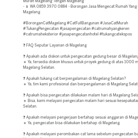
Murah Magelang Tengah Magelang
- 📱 WA 0859 3970 0884 - Borongan Jasa Mengecat Rumah Yang
Magelang
#BoronganCatMagelang #CatFullBangunan #JasaCatMurah
#TukangPengecatan #jasapengecatan #catrumahyangkeren
#catrumaheksterior #jasapengecatanhotel #tukangcatekspos
❓ FAQ Seputar Layanan di Magelang
❓ Apakah ada diskon untuk pengecatan gedung besar di Magelan
🔹 Ya, tersedia diskon khusus untuk proyek gedung di atas 1000 
Magelang Selatan.
❓ Apakah tukang cat berpengalaman di Magelang Selatan?
🔹 Ya, tim kami profesional dan berpengalaman di Magelang Selat
❓ Apakah bisa pengecatan dilakukan malam hari di Magelang Sel
🔹 Bisa, kami melayani pengecatan malam hari sesuai kesepakata
Selatan.
❓ Apakah melayani pengerjaan bertahap sesuai anggaran di Mag
🔹 Ya, pengecatan bisa dilakukan bertahap di Magelang.
❓ Apakah melayani perombakan cat lama sebelum pengecatan ba