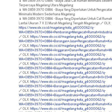
📱 WA 0859 3970 0884 - Biaya Jasa Cat Rumah Minimalis Seder
Terpercaya Magelang Utara Magelang
📱 WA 0859 3970 0884 - Biaya Yang Diperlukan Untuk Pengecat
Minimalis Modern Sederhana Magelang
📱 WA 0859 3970 0884 - Biaya Yang Diperlukan Untuk Cat Rumah
Lantai Ukuran 7 X 11 Murah Magelang Tengah Magelangn 🔗 OLX:
https://www.olx.co.id/magelang-kota_g4000062/q-
WA+0859+3970+0884+Pemborong+Mengecat+Rumah+Industrial
🔗 OLX:
https://www.olx.co.id/magelang-kota_g4000062/q-
WA+0859+3970+0884+Borongan+Jasa+Pengecatan+Rumah+Kos
🔗 OLX:
https://www.olx.co.id/magelang-kota_g4000062/q-
WA+0859+3970+0884+Anggaran+Dana+Pengecatan+Rumah+Mini
🔗 OLX:
https://www.olx.co.id/magelang-kota_g4000062/q-
WA+0859+3970+0884+Jasa+Pemborong+Pengecatan+Rumah+Min
🔗 OLX:
https://www.olx.co.id/magelang-kota_g4000062/q-
WA+0859+3970+0884+Biaya+Pemborong+Pengecatan+Rumah+K
🔗 OLX:
https://www.olx.co.id/magelang-kota_g4000062/q-
WA+0859+3970+0884+Biaya+Borongan+Cat+Rumah+8+X+15+Ma
🔗 OLX:
https://www.olx.co.id/magelang-kota_g4000062/q-
WA+0859+3970+0884+Borongan+Jasa+Cat+Rumah+Industrial+
🔗 OLX:
https://www.olx.co.id/magelang-kota_g4000062/q-
WA+0859+3970+0884+Biaya+Konstruksi+Pengecatan+Rumah+Mi
🔗 OLX:
https://www.olx.co.id/magelang-kota_g4000062/q-
WA+0859+3970+0884+Jasa+Pemborong+Mengecat+Rumah+Kos
🔗 OLX:
https://www.olx.co.id/magelang-kota_g4000062/q-