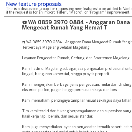
New feature proposals
This is a discussion group for requesting new features to be added to Vanta
if the request is for an import "Filter", "Macro", or "Program" improvement.
☎️ WA 0859 3970 0884 - Anggaran Dana
Mengecat Rumah Yang Hemat T
☎️ WA 0859 3970 0884 - Anggaran Dana Mengecat Rumah Yang
Terpercaya Magelang Selatan Magelang
Layanan Pengecatan Rumah, Gedung, dan Apartemen Magelang
Kami hadir di Magelang sebagai jasa pengecatan profesional unt
tinggal, bangunan komersial, hingga proyek properti.
Kami mengerjakan berbagai jenis pengecatan, mulai dari dinding i
eksterior, plafon, pagar, hingga permukaan kayu dan besi.
Kami memahami pentingnya tampilan visual sekaligus daya tahan 
Tim kami terdiri dari tukang berpengalaman dan supervisor yan
hasil kerja rapi, bersih, dan sesuai standar.
Kami juga menyediakan layanan pengecatan tematik seperti cat mo