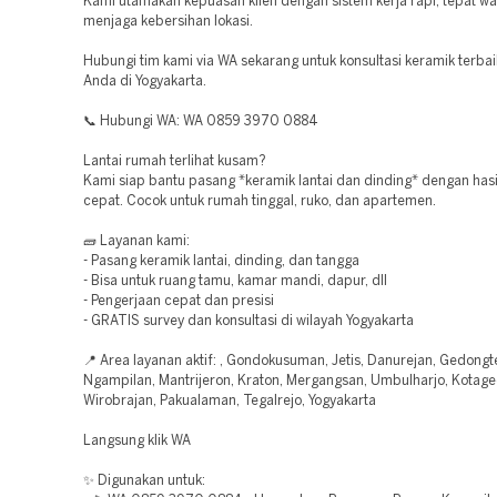
Kami utamakan kepuasan klien dengan sistem kerja rapi, tepat wa
menjaga kebersihan lokasi.
Hubungi tim kami via WA sekarang untuk konsultasi keramik terbai
Anda di Yogyakarta.
📞 Hubungi WA: WA 0859 3970 0884
Lantai rumah terlihat kusam?
Kami siap bantu pasang *keramik lantai dan dinding* dengan hasi
cepat. Cocok untuk rumah tinggal, ruko, dan apartemen.
🧱 Layanan kami:
- Pasang keramik lantai, dinding, dan tangga
- Bisa untuk ruang tamu, kamar mandi, dapur, dll
- Pengerjaan cepat dan presisi
- GRATIS survey dan konsultasi di wilayah Yogyakarta
📍 Area layanan aktif: , Gondokusuman, Jetis, Danurejan, Gedong
Ngampilan, Mantrijeron, Kraton, Mergangsan, Umbulharjo, Kotage
Wirobrajan, Pakualaman, Tegalrejo, Yogyakarta
Langsung klik WA
✨ Digunakan untuk: