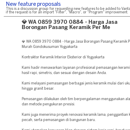
New feature proposals
This is a discussion group for requesting new features to be added to Vanta
if the request is for an import "Filter", "Macro", or "Program" improvement.
💎 WA 0859 3970 0884 - Harga Jasa
Borongan Pasang Keramik Per Me
💎 WA 0859 3970 0884 - Harga Jasa Borongan Pasang Keramik P
Murah Gondokusuman Yogyakarta
Kontraktor Keramik Interior Eksterior di Yogyakarta
Kami hadir menawarkan layanan profesional pemasangan keram
hasil rapi, simetris, dan sesuai dengan desain Anda.
Kami melayani pemasangan berbagai jenis keramik mulai dari uku
hingga granit besar.
Pemasangan dilakukan oleh tim berpengalaman menggunakan ala
dan metode pengukuran presisi.
Kami juga menerima proyek renovasi keramik lama, penggantian 
pecah, serta pemasangan di bangunan baru.