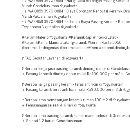
- 📱 WA 0859 3970 0884 - Harga Jasa Borongan Pasang Keramik 
Murah Gondokusuman Yogyakarta
- 📱 WA 0859 3970 0884 - Biaya Borongan Renovasi Keramik Din
Mandi Pakualaman Yogyakarta
- 📱 WA 0859 3970 0884 - Estimasi Biaya Pasang Keramik Kombi
Terpercaya Ngampilan Yogyakarta
#KeramikInteriorYogyakarta #KeramikRapi #InteriorEstetik
#KeramikKamarMandi #tukangkeramik #keramiklantai5050
#keramikdindingemas #keramiklantaiuk60cm #keramikdindingte
❓ FAQ Seputar Layanan di Yogyakarta
❓ Berapa harga jasa pasang keramik dinding dapur di Gondokus
🔹 Pasang keramik dinding dapur mulai Rp100.000 per m2 di 
❓ Berapa harga pasang keramik teras anti licin di Yogyakarta?
🔹 Pasang keramik teras anti licin mulai Rp90.000 per m2 di Yogy
❓ Berapa lama pemasangan keramik rumah 100 m2 di Yogyakart
🔹 Pemasangan selesai 4-6 hari di Yogyakarta.
❓ Berapa lama pasang keramik kamar mandi selesai di Gondoku
🔹 Selesai 1-2 hari di Gondokusuman.