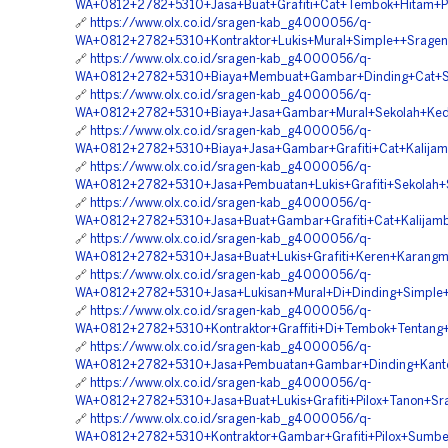
WA+0812+2782+5310+Jasa+Buat+Grafiti+Cat+Tembok+Hitam+P
🔗
https://www.olx.co.id/sragen-kab_g4000056/q-
WA+0812+2782+5310+Kontraktor+Lukis+Mural+Simple++Sragen
🔗
https://www.olx.co.id/sragen-kab_g4000056/q-
WA+0812+2782+5310+Biaya+Membuat+Gambar+Dinding+Cat+
🔗
https://www.olx.co.id/sragen-kab_g4000056/q-
WA+0812+2782+5310+Biaya+Jasa+Gambar+Mural+Sekolah+Ke
🔗
https://www.olx.co.id/sragen-kab_g4000056/q-
WA+0812+2782+5310+Biaya+Jasa+Gambar+Grafiti+Cat+Kalija
🔗
https://www.olx.co.id/sragen-kab_g4000056/q-
WA+0812+2782+5310+Jasa+Pembuatan+Lukis+Grafiti+Sekolah
🔗
https://www.olx.co.id/sragen-kab_g4000056/q-
WA+0812+2782+5310+Jasa+Buat+Gambar+Grafiti+Cat+Kalijam
🔗
https://www.olx.co.id/sragen-kab_g4000056/q-
WA+0812+2782+5310+Jasa+Buat+Lukis+Grafiti+Keren+Karangm
🔗
https://www.olx.co.id/sragen-kab_g4000056/q-
WA+0812+2782+5310+Jasa+Lukisan+Mural+Di+Dinding+Simple
🔗
https://www.olx.co.id/sragen-kab_g4000056/q-
WA+0812+2782+5310+Kontraktor+Graffiti+Di+Tembok+Tentang+
🔗
https://www.olx.co.id/sragen-kab_g4000056/q-
WA+0812+2782+5310+Jasa+Pembuatan+Gambar+Dinding+Kanto
🔗
https://www.olx.co.id/sragen-kab_g4000056/q-
WA+0812+2782+5310+Jasa+Buat+Lukis+Grafiti+Pilox+Tanon+Sr
🔗
https://www.olx.co.id/sragen-kab_g4000056/q-
WA+0812+2782+5310+Kontraktor+Gambar+Grafiti+Pilox+Sumbe