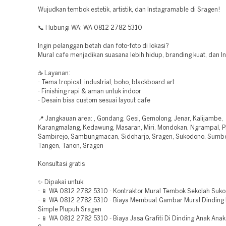
Wujudkan tembok estetik, artistik, dan Instagramable di Sragen!
📞 Hubungi WA: WA 0812 2782 5310
Ingin pelanggan betah dan foto-foto di lokasi?
Mural cafe menjadikan suasana lebih hidup, branding kuat, dan I
☕ Layanan:
- Tema tropical, industrial, boho, blackboard art
- Finishing rapi & aman untuk indoor
- Desain bisa custom sesuai layout cafe
📍 Jangkauan area: , Gondang, Gesi, Gemolong, Jenar, Kalijambe,
Karangmalang, Kedawung, Masaran, Miri, Mondokan, Ngrampal, P
Sambirejo, Sambungmacan, Sidoharjo, Sragen, Sukodono, Sumb
Tangen, Tanon, Sragen
Konsultasi gratis
✨ Dipakai untuk:
- 📱 WA 0812 2782 5310 - Kontraktor Mural Tembok Sekolah Suk
- 📱 WA 0812 2782 5310 - Biaya Membuat Gambar Mural Dinding 
Simple Plupuh Sragen
- 📱 WA 0812 2782 5310 - Biaya Jasa Grafiti Di Dinding Anak Ana