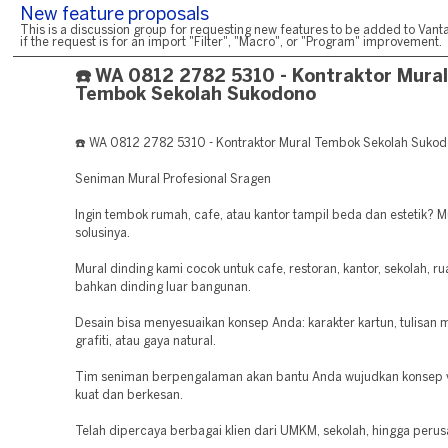
New feature proposals
This is a discussion group for requesting new features to be added to Vanta
if the request is for an import "Filter", "Macro", or "Program" improvement.
☎️ WA 0812 2782 5310 - Kontraktor Mural
Tembok Sekolah Sukodono
☎️ WA 0812 2782 5310 - Kontraktor Mural Tembok Sekolah Suko
Seniman Mural Profesional Sragen
Ingin tembok rumah, cafe, atau kantor tampil beda dan estetik? M
solusinya.
Mural dinding kami cocok untuk cafe, restoran, kantor, sekolah, r
bahkan dinding luar bangunan.
Desain bisa menyesuaikan konsep Anda: karakter kartun, tulisan mo
grafiti, atau gaya natural.
Tim seniman berpengalaman akan bantu Anda wujudkan konsep v
kuat dan berkesan.
Telah dipercaya berbagai klien dari UMKM, sekolah, hingga perus