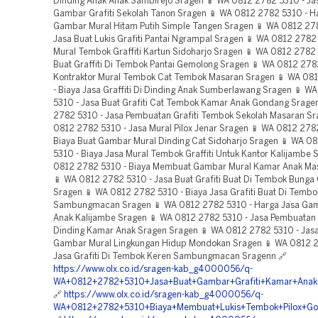
https://www.olx.co.id/sragen-kab_g4000056/q-
WA+0812+2782+5310+Jasa+Buat+Gambar+Grafiti+Kamar+Ana
🔗
https://www.olx.co.id/sragen-kab_g4000056/q-
WA+0812+2782+5310+Biaya+Membuat+Lukis+Tembok+Pilox+Go