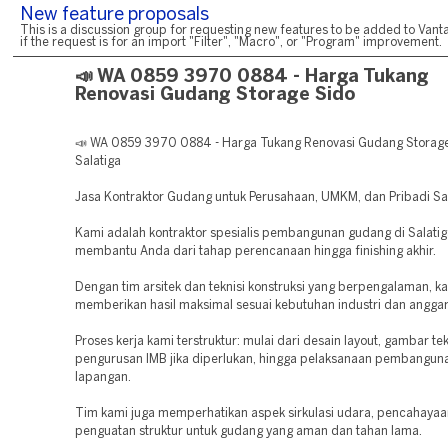
New feature proposals
This is a discussion group for requesting new features to be added to Vanta
if the request is for an import "Filter", "Macro", or "Program" improvement.
📣 WA 0859 3970 0884 - Harga Tukang
Renovasi Gudang Storage Sido
📣 WA 0859 3970 0884 - Harga Tukang Renovasi Gudang Storage
Salatiga
Jasa Kontraktor Gudang untuk Perusahaan, UMKM, dan Pribadi Sa
Kami adalah kontraktor spesialis pembangunan gudang di Salatig
membantu Anda dari tahap perencanaan hingga finishing akhir.
Dengan tim arsitek dan teknisi konstruksi yang berpengalaman, k
memberikan hasil maksimal sesuai kebutuhan industri dan anggar
Proses kerja kami terstruktur: mulai dari desain layout, gambar tek
pengurusan IMB jika diperlukan, hingga pelaksanaan pembanguna
lapangan.
Tim kami juga memperhatikan aspek sirkulasi udara, pencahayaan
penguatan struktur untuk gudang yang aman dan tahan lama.