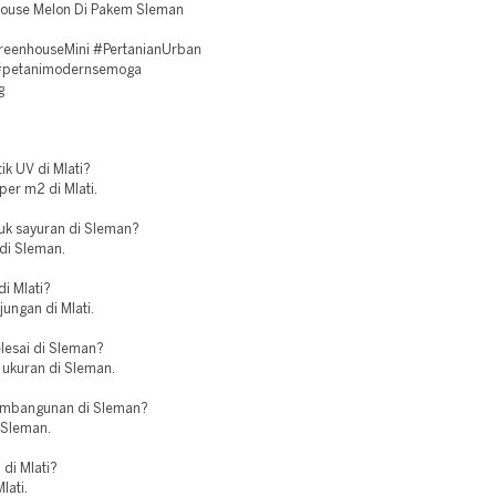
House Melon Di Pakem Sleman
eenhouseMini #PertanianUrban
 #petanimodernsemoga
g
k UV di Mlati?
er m2 di Mlati.
uk sayuran di Sleman?
 di Sleman.
i Mlati?
ungan di Mlati.
esai di Sleman?
 ukuran di Sleman.
pembangunan di Sleman?
 Sleman.
di Mlati?
lati.