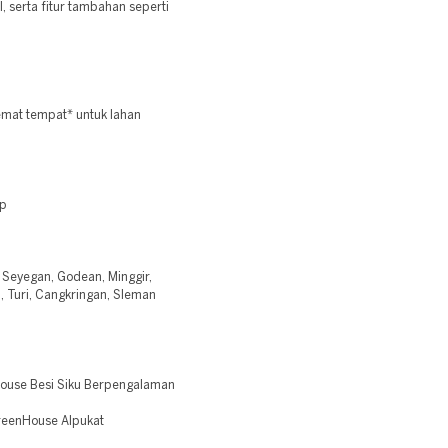
 serta fitur tambahan seperti
emat tempat* untuk lahan
op
, Seyegan, Godean, Minggir,
 Turi, Cangkringan, Sleman
House Besi Siku Berpengalaman
reenHouse Alpukat