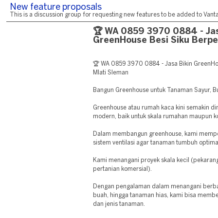
New feature proposals
This is a discussion group for requesting new features to be added to Vantag
🏆 WA 0859 3970 0884 - Jas
GreenHouse Besi Siku Berpe
🏆 WA 0859 3970 0884 - Jasa Bikin GreenHo
Mlati Sleman
Bangun Greenhouse untuk Tanaman Sayur, B
Greenhouse atau rumah kaca kini semakin dim
modern, baik untuk skala rumahan maupun k
Dalam membangun greenhouse, kami memperha
sistem ventilasi agar tanaman tumbuh optima
Kami menangani proyek skala kecil (pekaran
pertanian komersial).
Dengan pengalaman dalam menangani berbaga
buah, hingga tanaman hias, kami bisa membe
dan jenis tanaman.