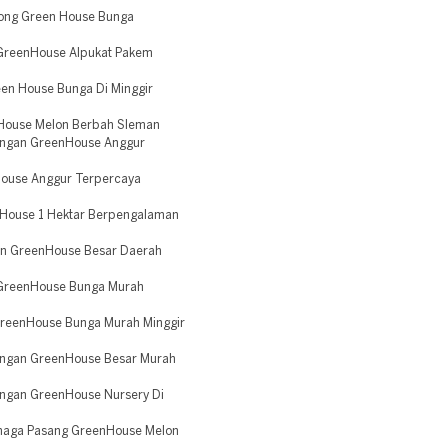
ong Green House Bunga
GreenHouse Alpukat Pakem
en House Bunga Di Minggir
House Melon Berbah Sleman
angan GreenHouse Anggur
House Anggur Terpercaya
 House 1 Hektar Berpengalaman
an GreenHouse Besar Daerah
GreenHouse Bunga Murah
reenHouse Bunga Murah Minggir
angan GreenHouse Besar Murah
angan GreenHouse Nursery Di
naga Pasang GreenHouse Melon