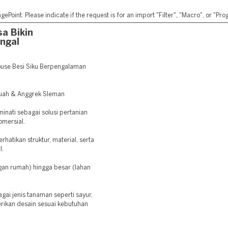
ePoint. Please indicate if the request is for an import "Filter", "Macro", or "P
a Bikin
ngal
use Besi Siku Berpengalaman
uah & Anggrek Sleman
inati sebagai solusi pertanian
omersial.
tikan struktur, material, serta
l.
gan rumah) hingga besar (lahan
i jenis tanaman seperti sayur,
rikan desain sesuai kebutuhan