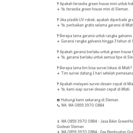
❓ Apakah tersedia green house mini untuk ho
🔹 Ya, tersedia green house mini di Sleman.
❓ Jika plastik UV robek, apakah diperbaiki gra
🔹 Ya, perbaikan gratis selama garansi di Mlati
❓ Berapa lama garansi untuk rangka galvanis
🔹 Garansi rangka galvanis hingga 3 tahun di
❓ Apakah garansi berlaku untuk green house 
🔹 Ya, garansi berlaku untuk semua tipe di Sl
❓ Berapa lama tim bisa survei lokasi di Mlati?
🔹 Tim survei datang 1 hari setelah pemesanan
❓ Apakah melayani survei desain cepat di Mla
🔹 Ya, kami siap survei desain cepat di Mlati.
☎️ Hubungi kami sekarang di Sleman.
📞 WA: WA 0859 3970 0884
📱 WA 0859 3970 0884 - Jasa Bikin GreenHo
Godean Sleman
📱 WA 0859 3970 0884 - Fee Pembuatan Gr