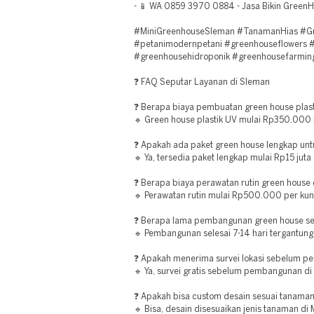
- 📱 WA 0859 3970 0884 - Jasa Bikin Green
#MiniGreenhouseSleman #TanamanHias #Gr
#petanimodernpetani #greenhouseflowers
#greenhousehidroponik #greenhousefarmin
❓ FAQ Seputar Layanan di Sleman
❓ Berapa biaya pembuatan green house plasti
🔹 Green house plastik UV mulai Rp350.000 p
❓ Apakah ada paket green house lengkap unt
🔹 Ya, tersedia paket lengkap mulai Rp15 juta
❓ Berapa biaya perawatan rutin green house d
🔹 Perawatan rutin mulai Rp500.000 per kunj
❓ Berapa lama pembangunan green house sel
🔹 Pembangunan selesai 7-14 hari tergantung
❓ Apakah menerima survei lokasi sebelum 
🔹 Ya, survei gratis sebelum pembangunan di
❓ Apakah bisa custom desain sesuai tanaman 
🔹 Bisa, desain disesuaikan jenis tanaman di M