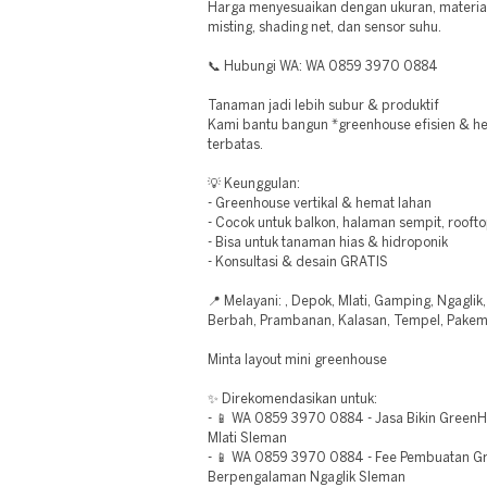
Harga menyesuaikan dengan ukuran, material,
misting, shading net, dan sensor suhu.
📞 Hubungi WA: WA 0859 3970 0884
Tanaman jadi lebih subur & produktif
Kami bantu bangun *greenhouse efisien & h
terbatas.
💡 Keunggulan:
- Greenhouse vertikal & hemat lahan
- Cocok untuk balkon, halaman sempit, rooft
- Bisa untuk tanaman hias & hidroponik
- Konsultasi & desain GRATIS
📍 Melayani: , Depok, Mlati, Gamping, Ngaglik
Berbah, Prambanan, Kalasan, Tempel, Pakem,
Minta layout mini greenhouse
✨ Direkomendasikan untuk:
- 📱 WA 0859 3970 0884 - Jasa Bikin Green
Mlati Sleman
- 📱 WA 0859 3970 0884 - Fee Pembuatan G
Berpengalaman Ngaglik Sleman