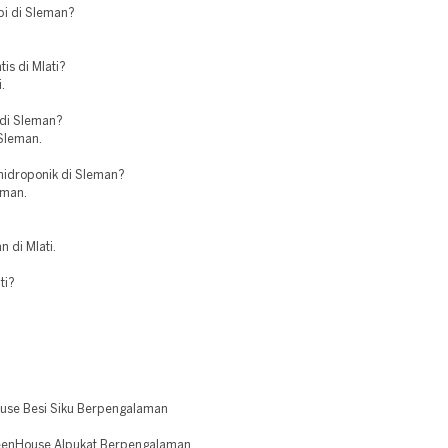
bi di Sleman?
tis di Mlati?
.
 di Sleman?
 Sleman.
hidroponik di Sleman?
eman.
 di Mlati.
ti?
use Besi Siku Berpengalaman
eenHouse Alpukat Berpengalaman