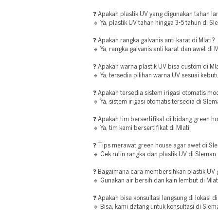
❓ Apakah plastik UV yang digunakan tahan l
🔹 Ya, plastik UV tahan hingga 3-5 tahun di S
❓ Apakah rangka galvanis anti karat di Mlati?
🔹 Ya, rangka galvanis anti karat dan awet di M
❓ Apakah warna plastik UV bisa custom di Mla
🔹 Ya, tersedia pilihan warna UV sesuai kebutu
❓ Apakah tersedia sistem irigasi otomatis m
🔹 Ya, sistem irigasi otomatis tersedia di Slem
❓ Apakah tim bersertifikat di bidang green ho
🔹 Ya, tim kami bersertifikat di Mlati.
❓ Tips merawat green house agar awet di S
🔹 Cek rutin rangka dan plastik UV di Sleman.
❓ Bagaimana cara membersihkan plastik UV g
🔹 Gunakan air bersih dan kain lembut di Mlat
❓ Apakah bisa konsultasi langsung di lokasi 
🔹 Bisa, kami datang untuk konsultasi di Slem