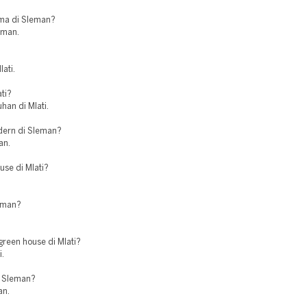
ama di Sleman?
leman.
lati.
ti?
han di Mlati.
odern di Sleman?
an.
use di Mlati?
leman?
reen house di Mlati?
i.
di Sleman?
an.