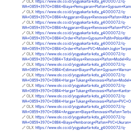
🔗 OLX:
https://www.olx.co.id/yogyakarta-kota_g4000072/q-
WA+0859+3970+0884+Biaya+Pemugaran+Plafon+Gypsum+Kamar
🔗 OLX:
https://www.olx.co.id/yogyakarta-kota_g4000072/q-
WA+0859+3970+0884+Anggaran+Biaya+Renovasi+Plafon+Altar+
🔗 OLX:
https://www.olx.co.id/yogyakarta-kota_g4000072/q-
WA+0859+3970+0884+Anggaran+Biaya+Renovasi+Plafon+PVC+O
🔗 OLX:
https://www.olx.co.id/yogyakarta-kota_g4000072/q-
WA+0859+3970+0884+Order+Plafon+Gypsum+Putih+Polos+Mura
🔗 OLX:
https://www.olx.co.id/yogyakarta-kota_g4000072/q-
WA+0859+3970+0884+Order+Plafon+PVC+Model+Joglo+Terper
🔗 OLX:
https://www.olx.co.id/yogyakarta-kota_g4000072/q-
WA+0859+3970+0884+Total+Biaya+Renovasi+Plafon+Model+Ru
🔗 OLX:
https://www.olx.co.id/yogyakarta-kota_g4000072/q-
WA+0859+3970+0884+Estimasi+Biaya+Plafon+Gypsum+Warna+P
🔗 OLX:
https://www.olx.co.id/yogyakarta-kota_g4000072/q-
WA+0859+3970+0884+Harga+Tukang+Renovasi+Plafon+Model+K
🔗 OLX:
https://www.olx.co.id/yogyakarta-kota_g4000072/q-
WA+0859+3970+0884+Harga+Tukang+Renovasi+Plafon+Kantor+T
🔗 OLX:
https://www.olx.co.id/yogyakarta-kota_g4000072/q-
WA+0859+3970+0884+Harga+Tukang+Renovasi+Plafon+PVC+Ono
🔗 OLX:
https://www.olx.co.id/yogyakarta-kota_g4000072/q-
WA+0859+3970+0884+Anggaran+Biaya+Renovasi+Plafon+Terba
🔗 OLX:
https://www.olx.co.id/yogyakarta-kota_g4000072/q-
WA+0859+3970+0884+Biaya+Pemborong+Plafon+PVC+Ukuran+Le
🔗 OLX:
https://www.olx.co.id/yogyakarta-kota_g4000072/q-