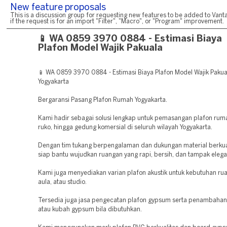
New feature proposals
This is a discussion group for requesting new features to be added to Vanta
if the request is for an import "Filter", "Macro", or "Program" improvement.
📱 WA 0859 3970 0884 - Estimasi Biaya
Plafon Model Wajik Pakuala
📱 WA 0859 3970 0884 - Estimasi Biaya Plafon Model Wajik Paku
Yogyakarta
Bergaransi Pasang Plafon Rumah Yogyakarta.
Kami hadir sebagai solusi lengkap untuk pemasangan plafon ruma
ruko, hingga gedung komersial di seluruh wilayah Yogyakarta.
Dengan tim tukang berpengalaman dan dukungan material berkual
siap bantu wujudkan ruangan yang rapi, bersih, dan tampak elega
Kami juga menyediakan varian plafon akustik untuk kebutuhan rua
aula, atau studio.
Tersedia juga jasa pengecatan plafon gypsum serta penambahan 
atau kubah gypsum bila dibutuhkan.