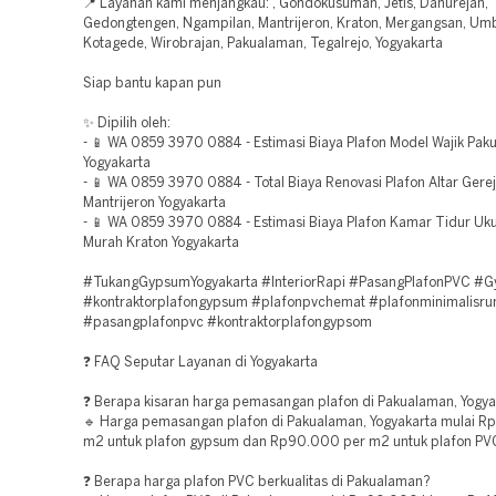
📍 Layanan kami menjangkau: , Gondokusuman, Jetis, Danurejan,
Gedongtengen, Ngampilan, Mantrijeron, Kraton, Mergangsan, Umb
Kotagede, Wirobrajan, Pakualaman, Tegalrejo, Yogyakarta
Siap bantu kapan pun
✨ Dipilih oleh:
- 📱 WA 0859 3970 0884 - Estimasi Biaya Plafon Model Wajik Pa
Yogyakarta
- 📱 WA 0859 3970 0884 - Total Biaya Renovasi Plafon Altar Gere
Mantrijeron Yogyakarta
- 📱 WA 0859 3970 0884 - Estimasi Biaya Plafon Kamar Tidur Uk
Murah Kraton Yogyakarta
#TukangGypsumYogyakarta #InteriorRapi #PasangPlafonPVC 
#kontraktorplafongypsum #plafonpvchemat #plafonminimalisr
#pasangplafonpvc #kontraktorplafongypsom
❓ FAQ Seputar Layanan di Yogyakarta
❓ Berapa kisaran harga pemasangan plafon di Pakualaman, Yogya
🔹 Harga pemasangan plafon di Pakualaman, Yogyakarta mulai R
m2 untuk plafon gypsum dan Rp90.000 per m2 untuk plafon PV
❓ Berapa harga plafon PVC berkualitas di Pakualaman?