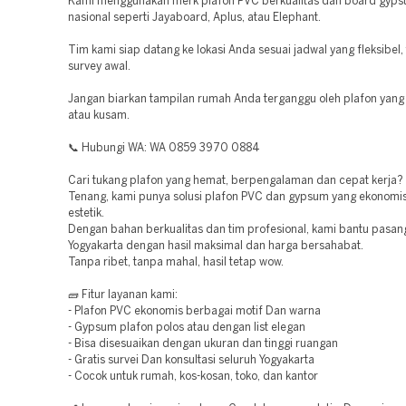
Kami menggunakan merk plafon PVC berkualitas dan board gyps
nasional seperti Jayaboard, Aplus, atau Elephant.
Tim kami siap datang ke lokasi Anda sesuai jadwal yang fleksibel,
survey awal.
Jangan biarkan tampilan rumah Anda terganggu oleh plafon yang 
atau kusam.
📞 Hubungi WA: WA 0859 3970 0884
Cari tukang plafon yang hemat, berpengalaman dan cepat kerja?
Tenang, kami punya solusi plafon PVC dan gypsum yang ekonomis 
estetik.
Dengan bahan berkualitas dan tim profesional, kami bantu pasang
Yogyakarta dengan hasil maksimal dan harga bersahabat.
Tanpa ribet, tanpa mahal, hasil tetap wow.
🧱 Fitur layanan kami:
- Plafon PVC ekonomis berbagai motif Dan warna
- Gypsum plafon polos atau dengan list elegan
- Bisa disesuaikan dengan ukuran dan tinggi ruangan
- Gratis survei Dan konsultasi seluruh Yogyakarta
- Cocok untuk rumah, kos-kosan, toko, dan kantor