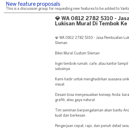
New feature proposals
This is a discussion group for requesting new features to be added to Vantag
💎 WA 0812 2782 5310 - Ja
Lukisan Mural Di Tembok Ke
💎 WA 0812 2782 5310 - Jasa Pembuatan Luk
Sleman
Bikin Mural Custom Sleman
Ingin tembok rumah, cafe, atau kantor tampil
solusinya.
Kami hadir untuk menghadirkan suasana uni
visual.
Desain bisa menyesuaikan konsep Anda: karakt
grafiti, atau gaya natural.
Tim seniman berpengalaman akan bantu And
kuat dan berkesan.
Pengerjaan cepat, rapi, dan penuh detail ses