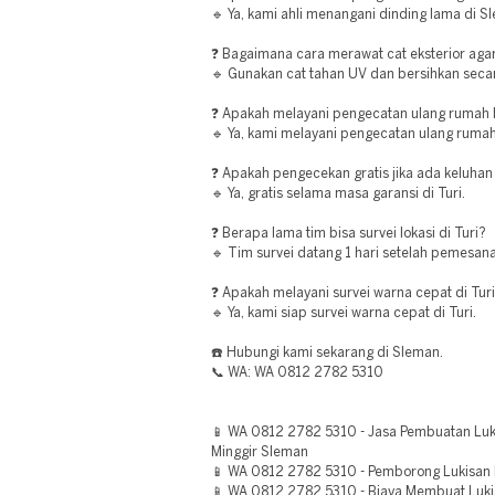
🔹 Ya, kami ahli menangani dinding lama di S
❓ Bagaimana cara merawat cat eksterior agar
🔹 Gunakan cat tahan UV dan bersihkan secara
❓ Apakah melayani pengecatan ulang rumah l
🔹 Ya, kami melayani pengecatan ulang rumah 
❓ Apakah pengecekan gratis jika ada keluhan 
🔹 Ya, gratis selama masa garansi di Turi.
❓ Berapa lama tim bisa survei lokasi di Turi?
🔹 Tim survei datang 1 hari setelah pemesanan
❓ Apakah melayani survei warna cepat di Tur
🔹 Ya, kami siap survei warna cepat di Turi.
☎️ Hubungi kami sekarang di Sleman.
📞 WA: WA 0812 2782 5310
📱 WA 0812 2782 5310 - Jasa Pembuatan Luk
Minggir Sleman
📱 WA 0812 2782 5310 - Pemborong Lukisan 
📱 WA 0812 2782 5310 - Biaya Membuat Lukis