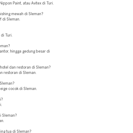
ppon Paint, atau Avitex di Turi.
inishing mewah di Sleman?
ff di Sleman.
di Turi.
leman?
ntor, hingga gedung besar di
hotel dan restoran di Sleman?
an restoran di Sleman.
i Sleman?
beige cocok di Sleman.
i?
i.
di Sleman?
an.
ing tua di Sleman?