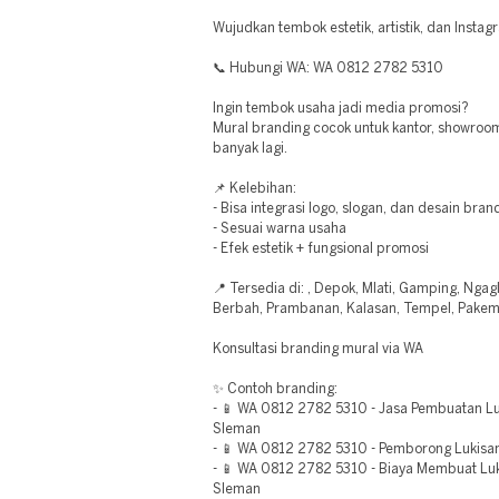
Wujudkan tembok estetik, artistik, dan Insta
📞 Hubungi WA: WA 0812 2782 5310
Ingin tembok usaha jadi media promosi?
Mural branding cocok untuk kantor, showroom
banyak lagi.
📌 Kelebihan:
- Bisa integrasi logo, slogan, dan desain bran
- Sesuai warna usaha
- Efek estetik + fungsional promosi
📍 Tersedia di: , Depok, Mlati, Gamping, Ngag
Berbah, Prambanan, Kalasan, Tempel, Pakem,
Konsultasi branding mural via WA
✨ Contoh branding:
- 📱 WA 0812 2782 5310 - Jasa Pembuatan Lu
Sleman
- 📱 WA 0812 2782 5310 - Pemborong Lukisa
- 📱 WA 0812 2782 5310 - Biaya Membuat Luki
Sleman