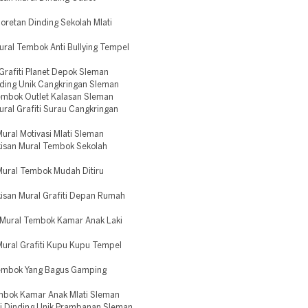
oretan Dinding Sekolah Mlati
ural Tembok Anti Bullying Tempel
rafiti Planet Depok Sleman
nding Unik Cangkringan Sleman
Tembok Outlet Kalasan Sleman
ral Grafiti Surau Cangkringan
ural Motivasi Mlati Sleman
isan Mural Tembok Sekolah
Mural Tembok Mudah Ditiru
isan Mural Grafiti Depan Rumah
 Mural Tembok Kamar Anak Laki
Mural Grafiti Kupu Kupu Tempel
 Tembok Yang Bagus Gamping
embok Kamar Anak Mlati Sleman
 Di Dinding Unik Prambanan Sleman