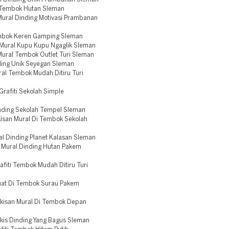
i Tembok Hutan Sleman
Mural Dinding Motivasi Prambanan
embok Keren Gamping Sleman
Mural Kupu Kupu Ngaglik Sleman
Mural Tembok Outlet Turi Sleman
ding Unik Seyegan Sleman
al Tembok Mudah Ditiru Turi
rafiti Sekolah Simple
inding Sekolah Tempel Sleman
isan Mural Di Tembok Sekolah
l Dinding Planet Kalasan Sleman
 Mural Dinding Hutan Pakem
fiti Tembok Mudah Ditiru Turi
Buat Di Tembok Surau Pakem
kisan Mural Di Tembok Depan
kis Dinding Yang Bagus Sleman