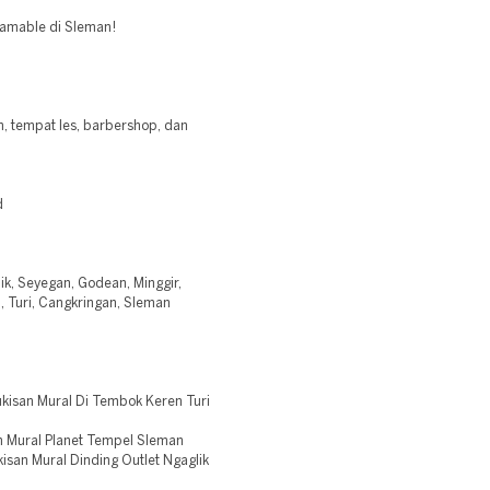
gramable di Sleman!
, tempat les, barbershop, dan
d
lik, Seyegan, Godean, Minggir,
 Turi, Cangkringan, Sleman
kisan Mural Di Tembok Keren Turi
n Mural Planet Tempel Sleman
san Mural Dinding Outlet Ngaglik