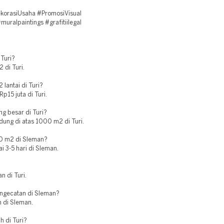
korasiUsaha #PromosiVisual
uralpaintings #grafitiilegal
 Turi?
 di Turi.
lantai di Turi?
p15 juta di Turi.
g besar di Turi?
edung di atas 1000 m2 di Turi.
0 m2 di Sleman?
i 3-5 hari di Sleman.
n di Turi.
engecatan di Sleman?
n di Sleman.
h di Turi?