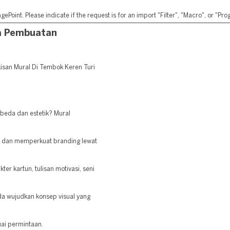
ePoint. Please indicate if the request is for an import "Filter", "Macro", or "P
sa Pembuatan
isan Mural Di Tembok Keren Turi
 beda dan estetik? Mural
k dan memperkuat branding lewat
er kartun, tulisan motivasi, seni
a wujudkan konsep visual yang
uai permintaan.