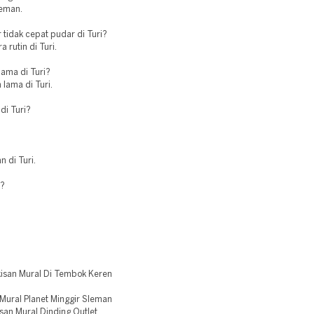
leman.
 tidak cepat pudar di Turi?
 rutin di Turi.
ama di Turi?
lama di Turi.
di Turi?
 di Turi.
i?
isan Mural Di Tembok Keren
Mural Planet Minggir Sleman
an Mural Dinding Outlet