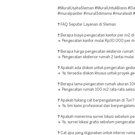
#MuralUsahaSleman #MuralUntukBisnis #De
#muralpainter #mural3dimensi #muralwall #m
❓ FAQ Seputar Layanan di Sleman
❓ Berapa biaya pengecatan kantor per m2 di
🔹 Pengecatan kantor mulai Rp30.000 per m2
❓ Berapa harga pengecatan eksterior rumah 2 
🔹 Pengecatan eksterior rumah 2 lantai mulai R
❓ Apakah ada diskon untuk pengecatan gedun
🔹 Ya, tersedia diskon khusus untuk proyek g
❓ Berapa lama pengecatan rumah ukuran 10
🔹 Pengecatan rumah 100 m2 rata-rata selesa
❓ Apakah tukang cat berpengalaman di Turi?
🔹 Ya, tim kami profesional dan berpengalama
❓ Apakah menerima survei lokasi sebelum p
🔹 Ya, survei lokasi gratis sebelum pengecata
❓ Cat apa yang digunakan untuk interior ruma