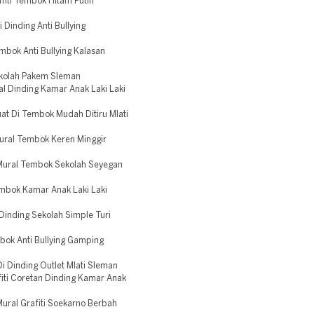
iti Tembok Hitam Putih
 Dinding Anti Bullying
mbok Anti Bullying Kalasan
ekolah Pakem Sleman
l Dinding Kamar Anak Laki Laki
uat Di Tembok Mudah Ditiru Mlati
ural Tembok Keren Minggir
 Mural Tembok Sekolah Seyegan
embok Kamar Anak Laki Laki
inding Sekolah Simple Turi
bok Anti Bullying Gamping
i Dinding Outlet Mlati Sleman
iti Coretan Dinding Kamar Anak
ural Grafiti Soekarno Berbah