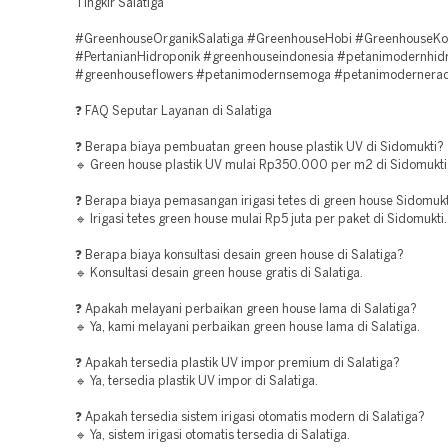
Tingkir Salatiga
#GreenhouseOrganikSalatiga #GreenhouseHobi #GreenhouseKo
#PertanianHidroponik #greenhouseindonesia #petanimodernhid
#greenhouseflowers #petanimodernsemoga #petanimoderneradi
❓ FAQ Seputar Layanan di Salatiga
❓ Berapa biaya pembuatan green house plastik UV di Sidomukti?
🔹 Green house plastik UV mulai Rp350.000 per m2 di Sidomukti
❓ Berapa biaya pemasangan irigasi tetes di green house Sidomuk
🔹 Irigasi tetes green house mulai Rp5 juta per paket di Sidomukti.
❓ Berapa biaya konsultasi desain green house di Salatiga?
🔹 Konsultasi desain green house gratis di Salatiga.
❓ Apakah melayani perbaikan green house lama di Salatiga?
🔹 Ya, kami melayani perbaikan green house lama di Salatiga.
❓ Apakah tersedia plastik UV impor premium di Salatiga?
🔹 Ya, tersedia plastik UV impor di Salatiga.
❓ Apakah tersedia sistem irigasi otomatis modern di Salatiga?
🔹 Ya, sistem irigasi otomatis tersedia di Salatiga.