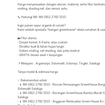
Harga menyesuaikan dengan ukuran, material, serta fitur tambaha
misting, shading net, dan sensor suhu.
📞 Hubungi WA: WA 0812 2782 5310
Ingin panen sayur organik di rumah?
Kami adalah spesialis *bangun greenhouse* skala rumahan & usa
🏡 Fitur utama:
- Desain tunnel, A-frame, atau custom
- Struktur kuat & tahan hujan/angin
- Sistem misting, net shading, dan pintu kontrol
- GRATIS desain awal + kunjungan
📍 Melayani: , Argomulyo, Sidomukti, Sidorejo, Tingkir, Salatiga
Tanya model & estimasi harga
✨ Rekomendasi untuk:
- 📱 WA 0812 2782 5310 - Rincian Pemasangan GreenHouse Bung
Sidomukti Salatiga
- 📱 WA 0812 2782 5310 - Borongan GreenHouse Bambu Murah S
Salatiga
- 📱 WA 0812 2782 5310 - Anggaran Pembuatan Green House 8 x 