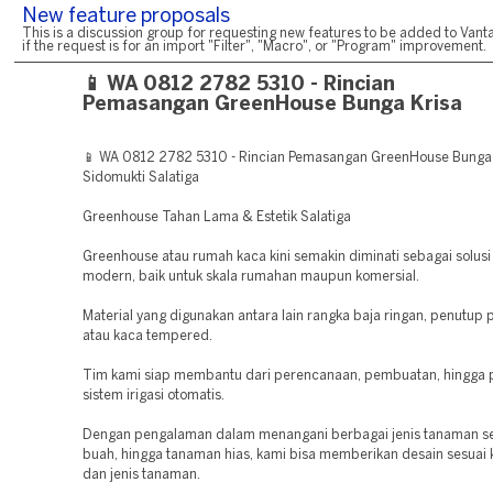
New feature proposals
This is a discussion group for requesting new features to be added to Vanta
if the request is for an import "Filter", "Macro", or "Program" improvement.
📱 WA 0812 2782 5310 - Rincian
Pemasangan GreenHouse Bunga Krisa
📱 WA 0812 2782 5310 - Rincian Pemasangan GreenHouse Bunga
Sidomukti Salatiga
Greenhouse Tahan Lama & Estetik Salatiga
Greenhouse atau rumah kaca kini semakin diminati sebagai solusi
modern, baik untuk skala rumahan maupun komersial.
Material yang digunakan antara lain rangka baja ringan, penutup p
atau kaca tempered.
Tim kami siap membantu dari perencanaan, pembuatan, hingga
sistem irigasi otomatis.
Dengan pengalaman dalam menangani berbagai jenis tanaman sep
buah, hingga tanaman hias, kami bisa memberikan desain sesuai
dan jenis tanaman.