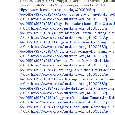
📱 WA 0859 3970 0884 - Anggaran Dana Untuk Membangun Ta
Garasi Rumah Minimalis Murah Laweyan Surakartan 🔗 OLX:
https://www.olx.co.id/surakarta-kota_g4000066/q-
WA+0859+3970+0884+RAB+Pembangunan+Taman+Belakang+Rum
🔗 OLX:
https://www.olx.co.id/surakarta-kota_g4000066/q-
WA+0859+3970+0884+Biaya+Pembuatan+Taman+Dan+Garasi+Ru
🔗 OLX:
https://www.olx.co.id/surakarta-kota_g4000066/q-
WA+0859+3970+0884+Biaya+Membuat+Taman+Belakang+Ruma
🔗 OLX:
https://www.olx.co.id/surakarta-kota_g4000066/q-
WA+0859+3970+0884+Anggaran+Dana+Untuk+Membangun+Tam
🔗 OLX:
https://www.olx.co.id/surakarta-kota_g4000066/q-
WA+0859+3970+0884+Anggaran+Dana+Untuk+Membangun+Tama
🔗 OLX:
https://www.olx.co.id/surakarta-kota_g4000066/q-
WA+0859+3970+0884+Pembuat+Taman+Rumah+Klasik+Modern+
🔗 OLX:
https://www.olx.co.id/surakarta-kota_g4000066/q-
WA+0859+3970+0884+Biaya+Yang+Dibutuhkan+Untuk+Membang
🔗 OLX:
https://www.olx.co.id/surakarta-kota_g4000066/q-
WA+0859+3970+0884+Biaya+Borongan+Tenaga+Bangun+Taman
🔗 OLX:
https://www.olx.co.id/surakarta-kota_g4000066/q-
WA+0859+3970+0884+Bengkel+Fabrikasi+Taman+Teras+Rumah+
🔗 OLX:
https://www.olx.co.id/surakarta-kota_g4000066/q-
WA+0859+3970+0884+Anggaran+Pembuatan+Taman+Mini+Dala
🔗 OLX:
https://www.olx.co.id/surakarta-kota_g4000066/q-
WA+0859+3970+0884+Anggaran+Dana+Untuk+Membangun+Tama
🔗 OLX:
https://www.olx.co.id/surakarta-kota_g4000066/q-