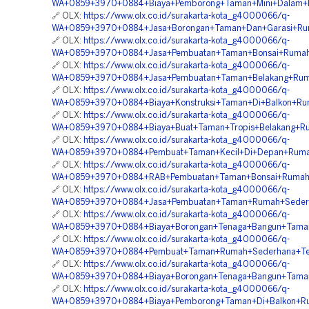
WA+0859+3970+0884+Biaya+Pemborong+Taman+Mini+Dalam+Ru
🔗 OLX:
https://www.olx.co.id/surakarta-kota_g4000066/q-
WA+0859+3970+0884+Jasa+Borongan+Taman+Dan+Garasi+Rumah
🔗 OLX:
https://www.olx.co.id/surakarta-kota_g4000066/q-
WA+0859+3970+0884+Jasa+Pembuatan+Taman+Bonsai+Rumah+
🔗 OLX:
https://www.olx.co.id/surakarta-kota_g4000066/q-
WA+0859+3970+0884+Jasa+Pembuatan+Taman+Belakang+Ruma
🔗 OLX:
https://www.olx.co.id/surakarta-kota_g4000066/q-
WA+0859+3970+0884+Biaya+Konstruksi+Taman+Di+Balkon+Rum
🔗 OLX:
https://www.olx.co.id/surakarta-kota_g4000066/q-
WA+0859+3970+0884+Biaya+Buat+Taman+Tropis+Belakang+Rum
🔗 OLX:
https://www.olx.co.id/surakarta-kota_g4000066/q-
WA+0859+3970+0884+Pembuat+Taman+Kecil+Di+Depan+Rumah
🔗 OLX:
https://www.olx.co.id/surakarta-kota_g4000066/q-
WA+0859+3970+0884+RAB+Pembuatan+Taman+Bonsai+Rumah+M
🔗 OLX:
https://www.olx.co.id/surakarta-kota_g4000066/q-
WA+0859+3970+0884+Jasa+Pembuatan+Taman+Rumah+Sederha
🔗 OLX:
https://www.olx.co.id/surakarta-kota_g4000066/q-
WA+0859+3970+0884+Biaya+Borongan+Tenaga+Bangun+Taman+
🔗 OLX:
https://www.olx.co.id/surakarta-kota_g4000066/q-
WA+0859+3970+0884+Pembuat+Taman+Rumah+Sederhana+Terp
🔗 OLX:
https://www.olx.co.id/surakarta-kota_g4000066/q-
WA+0859+3970+0884+Biaya+Borongan+Tenaga+Bangun+Taman+
🔗 OLX:
https://www.olx.co.id/surakarta-kota_g4000066/q-
WA+0859+3970+0884+Biaya+Pemborong+Taman+Di+Balkon+Ru