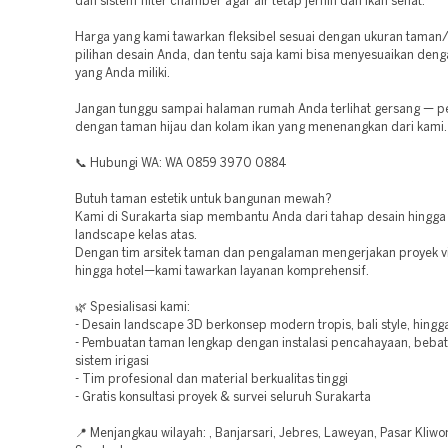
dan sistem filter chamber agar air tetap jernih dan ikan sehat.
Harga yang kami tawarkan fleksibel sesuai dengan ukuran taman
pilihan desain Anda, dan tentu saja kami bisa menyesuaikan den
yang Anda miliki.
Jangan tunggu sampai halaman rumah Anda terlihat gersang — p
dengan taman hijau dan kolam ikan yang menenangkan dari kami.
📞 Hubungi WA: WA 0859 3970 0884
Butuh taman estetik untuk bangunan mewah?
Kami di Surakarta siap membantu Anda dari tahap desain hingga i
landscape kelas atas.
Dengan tim arsitek taman dan pengalaman mengerjakan proyek vil
hingga hotel—kami tawarkan layanan komprehensif.
🌿 Spesialisasi kami:
- Desain landscape 3D berkonsep modern tropis, bali style, hingg
- Pembuatan taman lengkap dengan instalasi pencahayaan, bebat
sistem irigasi
- Tim profesional dan material berkualitas tinggi
- Gratis konsultasi proyek & survei seluruh Surakarta
📍 Menjangkau wilayah: , Banjarsari, Jebres, Laweyan, Pasar Kliwo