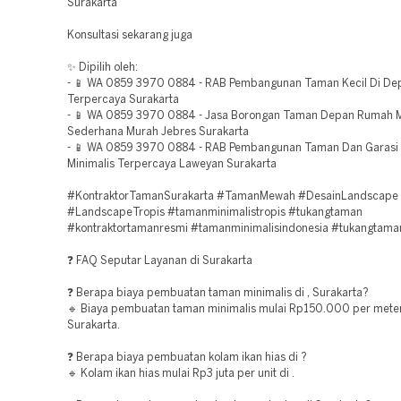
Surakarta
Konsultasi sekarang juga
✨ Dipilih oleh:
- 📱 WA 0859 3970 0884 - RAB Pembangunan Taman Kecil Di D
Terpercaya Surakarta
- 📱 WA 0859 3970 0884 - Jasa Borongan Taman Depan Rumah M
Sederhana Murah Jebres Surakarta
- 📱 WA 0859 3970 0884 - RAB Pembangunan Taman Dan Garas
Minimalis Terpercaya Laweyan Surakarta
#KontraktorTamanSurakarta #TamanMewah #DesainLandscape
#LandscapeTropis #tamanminimalistropis #tukangtaman
#kontraktortamanresmi #tamanminimalisindonesia #tukangtam
❓ FAQ Seputar Layanan di Surakarta
❓ Berapa biaya pembuatan taman minimalis di , Surakarta?
🔹 Biaya pembuatan taman minimalis mulai Rp150.000 per meter 
Surakarta.
❓ Berapa biaya pembuatan kolam ikan hias di ?
🔹 Kolam ikan hias mulai Rp3 juta per unit di .