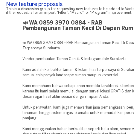
New feature proposals
This is a discussion group for requesting new features to be added to Vanta
if the request is for an import "Filter", "Macro", or "Program" improvement.
📣 WA 0859 3970 0884 - RAB
Pembangunan Taman Kecil Di Depan Rum
📣 WA 0859 3970 0884 - RAB Pembangunan Taman Kecil Di De
Terpercaya Surakarta
Vendor pembuatan Taman Cantik & Instagramable Surakarta
Kami adalah kontraktor taman & kolam hias terpercaya di Surakar
semua jenis proyek landscape rumah maupun komersial.
Kami memahami bahwa setiap lahan memiliki karakteristik berbed
karena itu kami selalu memulai dengan survei lokasi GRATIS dan k
desain agar hasil akhir sesuai dengan impian Anda.
Untuk perawatan, kami juga menawarkan jasa pemangkasan, pen
tanaman, hingga sistem irigasi otomatis untuk memudahkan pera
panjang.
Kami menggunakan bahan berkualitas seperti batu alam, semen w