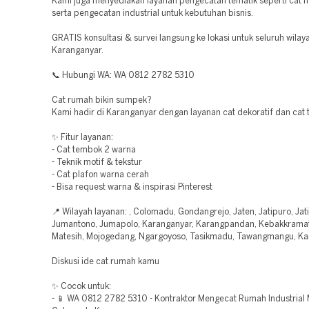
Kami juga menyediakan layanan pengecatan tematik seperti cat mo
serta pengecatan industrial untuk kebutuhan bisnis.
GRATIS konsultasi & survei langsung ke lokasi untuk seluruh wilay
Karanganyar.
📞 Hubungi WA: WA 0812 2782 5310
Cat rumah bikin sumpek?
Kami hadir di Karanganyar dengan layanan cat dekoratif dan cat 
✨ Fitur layanan:
- Cat tembok 2 warna
- Teknik motif & tekstur
- Cat plafon warna cerah
- Bisa request warna & inspirasi Pinterest
📍 Wilayah layanan: , Colomadu, Gondangrejo, Jaten, Jatipuro, Jat
Jumantono, Jumapolo, Karanganyar, Karangpandan, Kebakkramat,
Matesih, Mojogedang, Ngargoyoso, Tasikmadu, Tawangmangu, K
Diskusi ide cat rumah kamu
✨ Cocok untuk:
- 📱 WA 0812 2782 5310 - Kontraktor Mengecat Rumah Industrial