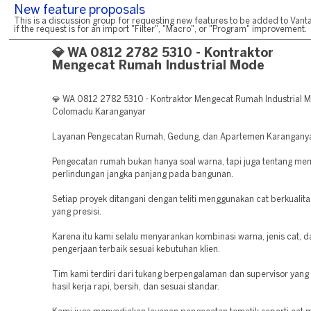
New feature proposals
This is a discussion group for requesting new features to be added to Vanta
if the request is for an import "Filter", "Macro", or "Program" improvement.
💎 WA 0812 2782 5310 - Kontraktor
Mengecat Rumah Industrial Mode
💎 WA 0812 2782 5310 - Kontraktor Mengecat Rumah Industrial 
Colomadu Karanganyar
Layanan Pengecatan Rumah, Gedung, dan Apartemen Karangany
Pengecatan rumah bukan hanya soal warna, tapi juga tentang me
perlindungan jangka panjang pada bangunan.
Setiap proyek ditangani dengan teliti menggunakan cat berkualita
yang presisi.
Karena itu kami selalu menyarankan kombinasi warna, jenis cat, 
pengerjaan terbaik sesuai kebutuhan klien.
Tim kami terdiri dari tukang berpengalaman dan supervisor yan
hasil kerja rapi, bersih, dan sesuai standar.