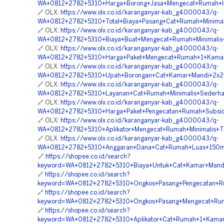
WA+0812+2782+5310+Harga+Borong+Jasa+Mengecat+Rumah+In
🔗 OLX:
https://www.olx.co.id/karanganyar-kab_g4000043/q-
WA+0812+2782+5310+Total+Biaya+Pasang+Cat+Rumah+Minimal
🔗 OLX:
https://www.olx.co.id/karanganyar-kab_g4000043/q-
WA+0812+2782+5310+Biaya+Buat+Mengecat+Rumah+Minimalis
🔗 OLX:
https://www.olx.co.id/karanganyar-kab_g4000043/q-
WA+0812+2782+5310+Harga+Paket+Mengecat+Rumah+1+Kamar
🔗 OLX:
https://www.olx.co.id/karanganyar-kab_g4000043/q-
WA+0812+2782+5310+Upah+Borongan+Cat+Kamar+Mandi+2x2+
🔗 OLX:
https://www.olx.co.id/karanganyar-kab_g4000043/q-
WA+0812+2782+5310+Layanan+Cat+Rumah+Minimalis+Sederhan
🔗 OLX:
https://www.olx.co.id/karanganyar-kab_g4000043/q-
WA+0812+2782+5310+Harga+Paket+Pengecatan+Rumah+Subsidi
🔗 OLX:
https://www.olx.co.id/karanganyar-kab_g4000043/q-
WA+0812+2782+5310+Aplikator+Mengecat+Rumah+Minimalis+Ti
🔗 OLX:
https://www.olx.co.id/karanganyar-kab_g4000043/q-
WA+0812+2782+5310+Anggaran+Dana+Cat+Rumah+Luas+150m
🔗
https://shopee.co.id/search?
keyword=WA+0812+2782+5310+Biaya+Untuk+Cat+Kamar+Mandi
🔗
https://shopee.co.id/search?
keyword=WA+0812+2782+5310+Ongkos+Pasang+Pengecatan+R
🔗
https://shopee.co.id/search?
keyword=WA+0812+2782+5310+Ongkos+Pasang+Mengecat+Rumah
🔗
https://shopee.co.id/search?
keyword=WA+0812+2782+5310+Aplikator+Cat+Rumah+1+Kamar