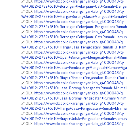
🔗 OLX:
https://www.olx.co.id/karanganyar-kab_g4000043/q-
WA+0812+2782+5310+Borongan+Pekerjaan+Cat+Rumah+Dengan
🔗 OLX:
https://www.olx.co.id/karanganyar-kab_g4000043/q-
WA+0812+2782+5310+Harga+Borong+Jasa+Mengecat+Rumah+D
🔗 OLX:
https://www.olx.co.id/karanganyar-kab_g4000043/q-
WA+0812+2782+5310+Borongan+Pekerjaan+Pengecatan+Rumah
🔗 OLX:
https://www.olx.co.id/karanganyar-kab_g4000043/q-
WA+0812+2782+5310+Borongan+Pekerjaan+Cat+Rumah+Jemura
🔗 OLX:
https://www.olx.co.id/karanganyar-kab_g4000043/q-
WA+0812+2782+5310+Harga+Jasa+Pengecatan+Rumah+3+Kamar
🔗 OLX:
https://www.olx.co.id/karanganyar-kab_g4000043/q-
WA+0812+2782+5310+Upah+Borongan+Mengecat+Rumah+Minima
🔗 OLX:
https://www.olx.co.id/karanganyar-kab_g4000043/q-
WA+0812+2782+5310+Jasa+Pemborong+Mengecat+Rumah+Agar
🔗 OLX:
https://www.olx.co.id/karanganyar-kab_g4000043/q-
WA+0812+2782+5310+Biaya+Rincian+Pengecatan+Rumah+Dari+
🔗 OLX:
https://www.olx.co.id/karanganyar-kab_g4000043/q-
WA+0812+2782+5310+Jasa+Borong+Mengecat+Rumah+Minimali
🔗 OLX:
https://www.olx.co.id/karanganyar-kab_g4000043/q-
WA+0812+2782+5310+Jasa+Borong+Pengecatan+Rumah+Minimal
🔗 OLX:
https://www.olx.co.id/karanganyar-kab_g4000043/q-
WA+0812+2782+5310+Harga+Jasa+Pengecatan+Rumah+Minimal
🔗 OLX:
https://www.olx.co.id/karanganyar-kab_g4000043/q-
WA+0812+2782+5310+Biaya+Untuk+Pengecatan+Rumah+Jemura
🔗 OLX:
https://www.olx.co.id/karanganyar-kab_g4000043/q-