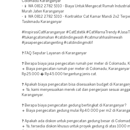
Colomadu Karanganyar
- 📱 WA 0812 2782 5310 - Biaya Untuk Mengecat Rumah Industria
Murah Jaten Karanganyar
- 📱 WA 0812 2782 5310 - Kontraktor Cat Kamar Mandi 2x2 Terp
Tasikmadu Karanganyar
#InspirasiCatKaranganyar #CatEstetik #CatWarnaTrendy #Jasa
#tukangcatomahan #catdindingwash #catmurahhasilmewah
#jasapengecatangenting #catdindingmotif
❓ FAQ Seputar Layanan di Karanganyar
❓ Berapa biaya jasa pengecatan rumah per meter di Colomadu, 
🔹 Biaya pengecatan rumah per meter di Colomadu, Karanganyar
Rp25.000 � Rp45.000 tergantung jenis cat.
❓ Apakah biaya pengecatan bisa disesuaikan budget di Karangan
🔹 Ya, kami menyesuaikan merek cat dan pengerjaan sesuai angga
Karanganyar.
❓ Berapa biaya pengecatan gedung bertingkat di Karanganyar?
🔹 Biaya pengecatan gedung mulai Rp40.000 per m2 di Karanga
❓ Apakah ada diskon untuk pengecatan gedung besar di Coloma
🔹 Ya, tersedia diskon khusus untuk proyek gedung di atas 1000 