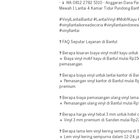
- 📱 WA 0812 2782 5310 - Anggaran Dana Pas
Mewah 1 Lantai 4 Kamar Tidur Pundong Bant
#VinylLantaiBantul #LantaiVinyl #MotifKayu 
#vinyllantaikoreadecoria #vinyllantaiindonesi
#vinyllantai
❓ FAQ Seputar Layanan di Bantul
❓ Berapa kisaran biaya vinyl motif kayu untuk
🔹 Biaya vinyl motif kayu di Bantul mulai R
pemasangan.
❓ Berapa biaya vinyl untuk lantai kantor di Ba
🔹 Pemasangan vinyl kantor di Bantul mulai
premium.
❓ Berapa biaya pemasangan ulang vinyl lama 
🔹 Pemasangan ulang vinyl di Bantul mulai 
❓ Berapa harga vinyl tebal 3 mm untuk hotel
🔹 Vinyl 3 mm premium di Sanden mulai Rp
❓ Berapa lama lem vinyl kering sempurna di
🔹 Lem vinyl kering sempurna dalam 12-24 j