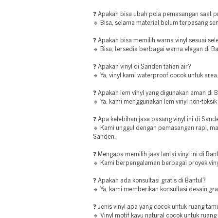
❓ Apakah bisa ubah pola pemasangan saat pr
🔹 Bisa, selama material belum terpasang se
❓ Apakah bisa memilih warna vinyl sesuai sele
🔹 Bisa, tersedia berbagai warna elegan di Ba
❓ Apakah vinyl di Sanden tahan air?
🔹 Ya, vinyl kami waterproof cocok untuk are
❓ Apakah lem vinyl yang digunakan aman di B
🔹 Ya, kami menggunakan lem vinyl non-toksik 
❓ Apa kelebihan jasa pasang vinyl ini di Sand
🔹 Kami unggul dengan pemasangan rapi, mat
Sanden.
❓ Mengapa memilih jasa lantai vinyl ini di Ban
🔹 Kami berpengalaman berbagai proyek vinyl
❓ Apakah ada konsultasi gratis di Bantul?
🔹 Ya, kami memberikan konsultasi desain grat
❓ Jenis vinyl apa yang cocok untuk ruang tam
🔹 Vinyl motif kayu natural cocok untuk ruang