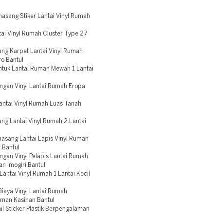
sang Stiker Lantai Vinyl Rumah
ai Vinyl Rumah Cluster Type 27
ng Karpet Lantai Vinyl Rumah
o Bantul
ntuk Lantai Rumah Mewah 1 Lantai
ngan Vinyl Lantai Rumah Eropa
antai Vinyl Rumah Luas Tanah
g Lantai Vinyl Rumah 2 Lantai
asang Lantai Lapis Vinyl Rumah
 Bantul
gan Vinyl Pelapis Lantai Rumah
n Imogiri Bantul
antai Vinyl Rumah 1 Lantai Kecil
iaya Vinyl Lantai Rumah
aman Kasihan Bantul
il Sticker Plastik Berpengalaman