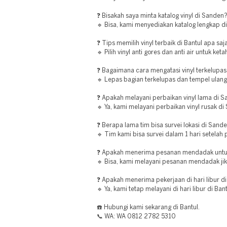
❓ Bisakah saya minta katalog vinyl di Sanden
🔹 Bisa, kami menyediakan katalog lengkap d
❓ Tips memilih vinyl terbaik di Bantul apa saj
🔹 Pilih vinyl anti gores dan anti air untuk ke
❓ Bagaimana cara mengatasi vinyl terkelupas
🔹 Lepas bagian terkelupas dan tempel ulang
❓ Apakah melayani perbaikan vinyl lama di 
🔹 Ya, kami melayani perbaikan vinyl rusak di
❓ Berapa lama tim bisa survei lokasi di Sand
🔹 Tim kami bisa survei dalam 1 hari setela
❓ Apakah menerima pesanan mendadak untuk 
🔹 Bisa, kami melayani pesanan mendadak ji
❓ Apakah menerima pekerjaan di hari libur di
🔹 Ya, kami tetap melayani di hari libur di Bant
☎️ Hubungi kami sekarang di Bantul.
📞 WA: WA 0812 2782 5310