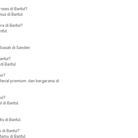
oses di Bantul?
mua di Bantul.
ra di Bantul?
ntul.
a basah di Sanden.
antul?
di Bantul.
en?
erial premium, dan bergaransi di
tul?
 di Bantul.
is di Bantul.
u di Bantul?
 tamu di Bantul.