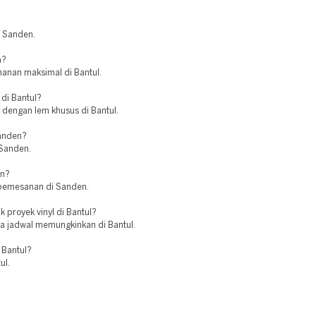
?
i Sanden.
a?
tahanan maksimal di Bantul.
 di Bantul?
 dengan lem khusus di Bantul.
Sanden?
 Sanden.
en?
h pemesanan di Sanden.
proyek vinyl di Bantul?
ka jadwal memungkinkan di Bantul.
 Bantul?
ul.