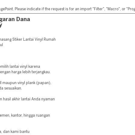
ePoint. Please indicate if the request is for an import "Filter", "Macro", or "P
ggaran Dana
y
sang Stiker Lantai Vinyl Rumah
ul
ilih lantai vinyl karena
ngan harga lebih terjangkau.
ll maupun vinyl plank (papan),
da sesuaikan.
n hasil akhir lantai Anda nyaman
emen, kantor, hingga ruangan
a, dan kami bantu