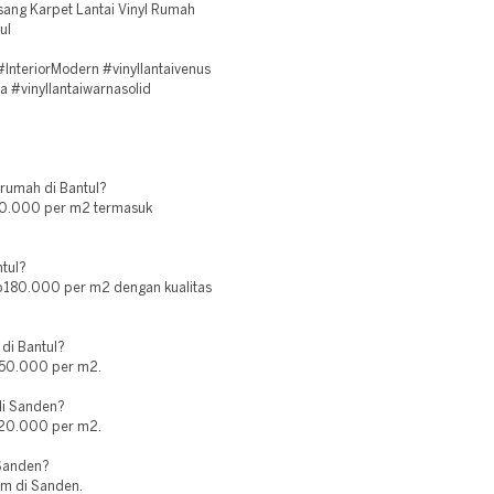
ang Karpet Lantai Vinyl Rumah
ul
#InteriorModern #vinyllantaivenus
a #vinyllantaiwarnasolid
 rumah di Bantul?
p150.000 per m2 termasuk
ntul?
 Rp180.000 per m2 dengan kualitas
di Bantul?
Rp50.000 per m2.
 di Sanden?
220.000 per m2.
 Sanden?
am di Sanden.