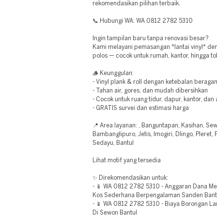
rekomendasikan pilihan terbaik.
📞 Hubungi WA: WA 0812 2782 5310
Ingin tampilan baru tanpa renovasi besar?
Kami melayani pemasangan *lantai vinyl* den
polos — cocok untuk rumah, kantor, hingga to
🪵 Keunggulan:
- Vinyl plank & roll dengan ketebalan beraga
- Tahan air, gores, dan mudah dibersihkan
- Cocok untuk ruang tidur, dapur, kantor, dan
- GRATIS survei dan estimasi harga
📍 Area layanan: , Banguntapan, Kasihan, Se
Bambanglipuro, Jetis, Imogiri, Dlingo, Pleret
Sedayu, Bantul
Lihat motif yang tersedia
✨ Direkomendasikan untuk:
- 📱 WA 0812 2782 5310 - Anggaran Dana Me
Kos Sederhana Berpengalaman Sanden Bant
- 📱 WA 0812 2782 5310 - Biaya Borongan La
Di Sewon Bantul