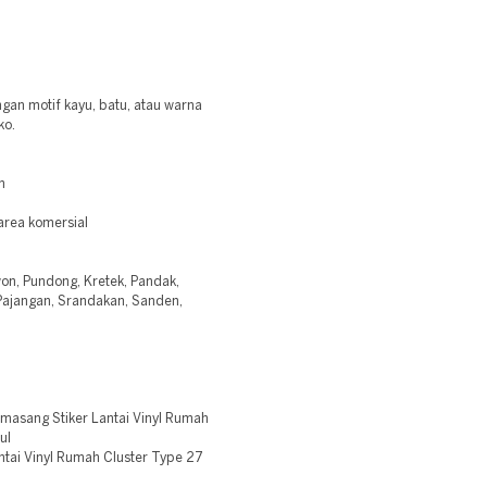
gan motif kayu, batu, atau warna
ko.
m
 area komersial
won, Pundong, Kretek, Pandak,
, Pajangan, Srandakan, Sanden,
masang Stiker Lantai Vinyl Rumah
ul
ntai Vinyl Rumah Cluster Type 27