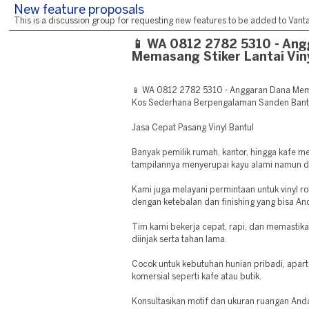
New feature proposals
This is a discussion group for requesting new features to be added to Vantag
📱 WA 0812 2782 5310 - An
Memasang Stiker Lantai Vin
📱 WA 0812 2782 5310 - Anggaran Dana Mema
Kos Sederhana Berpengalaman Sanden Bant
Jasa Cepat Pasang Vinyl Bantul
Banyak pemilik rumah, kantor, hingga kafe mem
tampilannya menyerupai kayu alami namun de
Kami juga melayani permintaan untuk vinyl ro
dengan ketebalan dan finishing yang bisa An
Tim kami bekerja cepat, rapi, dan memastika
diinjak serta tahan lama.
Cocok untuk kebutuhan hunian pribadi, apart
komersial seperti kafe atau butik.
Konsultasikan motif dan ukuran ruangan And