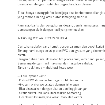
Harga plafon PVC per meter sangat ekonomis dan untuk plafon g
disesuaikan dengan model dan tingkat kesulitan desain.
Tidak hanya pasang plafon, kami juga bisa bantu renovasi langit-
yang rembes, miring, atau plafon lama yang ambruk.
Kami siap bantu dari pengukuran, desain, pemilihan material, hin
pemasangan akhir dengan hasil yang memuaskan.
📞 Hubungi WA: WA 0859 3970 0884
Cari tukang plafon yang hemat, berpengalaman dan cepat kerja?
Tenang, kami punya solusi plafon PVC dan gypsum yang ekonomis 
estetik.
Dengan bahan berkualitas dan tim profesional, kami bantu pasang
Semarang dengan hasil maksimal dan harga bersahabat.
Tanpa ribet, tanpa mahal, hasil tetap wow.
🧱 Fitur layanan kami:
- Plafon PVC ekonomis berbagai motif Dan warna
- Gypsum plafon polos atau dengan list elegan
- Bisa disesuaikan dengan ukuran dan tinggi ruangan
- Gratis survei Dan konsultasi seluruh Semarang
- Cocok untuk rumah, kos-kosan, toko, dan kantor