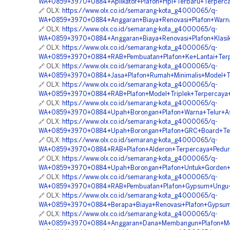
WA+0859+3970+0884+Aplikator+Plafon+Hpl+Terbaru+Terperc
🔗 OLX:
https://www.olx.co.id/semarang-kota_g4000065/q-
WA+0859+3970+0884+Anggaran+Biaya+Renovasi+Plafon+Warna
🔗 OLX:
https://www.olx.co.id/semarang-kota_g4000065/q-
WA+0859+3970+0884+Anggaran+Biaya+Renovasi+Plafon+Klasi
🔗 OLX:
https://www.olx.co.id/semarang-kota_g4000065/q-
WA+0859+3970+0884+RAB+Pembuatan+Plafon+Ke+Lantai+Ter
🔗 OLX:
https://www.olx.co.id/semarang-kota_g4000065/q-
WA+0859+3970+0884+Jasa+Plafon+Rumah+Minimalis+Model+T
🔗 OLX:
https://www.olx.co.id/semarang-kota_g4000065/q-
WA+0859+3970+0884+RAB+Plafon+Model+Triplek+Terpercaya
🔗 OLX:
https://www.olx.co.id/semarang-kota_g4000065/q-
WA+0859+3970+0884+Upah+Borongan+Plafon+Warna+Telur+A
🔗 OLX:
https://www.olx.co.id/semarang-kota_g4000065/q-
WA+0859+3970+0884+Upah+Borongan+Plafon+GRC+Board+Te
🔗 OLX:
https://www.olx.co.id/semarang-kota_g4000065/q-
WA+0859+3970+0884+RAB+Plafon+Alderon+Terpercaya+Pedu
🔗 OLX:
https://www.olx.co.id/semarang-kota_g4000065/q-
WA+0859+3970+0884+Upah+Borongan+Plafon+Untuk+Gorden+
🔗 OLX:
https://www.olx.co.id/semarang-kota_g4000065/q-
WA+0859+3970+0884+RAB+Pembuatan+Plafon+Gypsum+Ungu+
🔗 OLX:
https://www.olx.co.id/semarang-kota_g4000065/q-
WA+0859+3970+0884+Berapa+Biaya+Renovasi+Plafon+Gypsum
🔗 OLX:
https://www.olx.co.id/semarang-kota_g4000065/q-
WA+0859+3970+0884+Anggaran+Dana+Membangun+Plafon+Mod