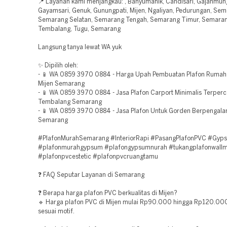
📍 Layanan kami menjangkau: , Banyumanik, Candisari, Gajahmun
Gayamsari, Genuk, Gunungpati, Mijen, Ngaliyan, Pedurungan, Sem
Semarang Selatan, Semarang Tengah, Semarang Timur, Semaran
Tembalang, Tugu, Semarang
Langsung tanya lewat WA yuk
✨ Dipilih oleh:
- 📱 WA 0859 3970 0884 - Harga Upah Pembuatan Plafon Rumah
Mijen Semarang
- 📱 WA 0859 3970 0884 - Jasa Plafon Carport Minimalis Terper
Tembalang Semarang
- 📱 WA 0859 3970 0884 - Jasa Plafon Untuk Gorden Berpengal
Semarang
#PlafonMurahSemarang #InteriorRapi #PasangPlafonPVC #Gy
#plafonmurahgypsum #plafongypsumnurah #tukangplafonwallm
#plafonpvcestetic #plafonpvcruangtamu
❓ FAQ Seputar Layanan di Semarang
❓ Berapa harga plafon PVC berkualitas di Mijen?
🔹 Harga plafon PVC di Mijen mulai Rp90.000 hingga Rp120.00
sesuai motif.