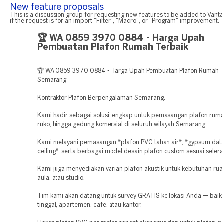
New feature proposals
This is a discussion group for requesting new features to be added to Vanta
if the request is for an import "Filter", "Macro", or "Program" improvement.
🏆 WA 0859 3970 0884 - Harga Upah
Pembuatan Plafon Rumah Terbaik
🏆 WA 0859 3970 0884 - Harga Upah Pembuatan Plafon Rumah T
Semarang
Kontraktor Plafon Berpengalaman Semarang.
Kami hadir sebagai solusi lengkap untuk pemasangan plafon ruma
ruko, hingga gedung komersial di seluruh wilayah Semarang.
Kami melayani pemasangan *plafon PVC tahan air*, *gypsum dat
ceiling*, serta berbagai model desain plafon custom sesuai seler
Kami juga menyediakan varian plafon akustik untuk kebutuhan rua
aula, atau studio.
Tim kami akan datang untuk survey GRATIS ke lokasi Anda — baik
tinggal, apartemen, cafe, atau kantor.