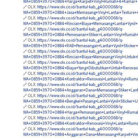
WA+0859+3970+0884+Harga+Karpet+Vinyl+Rumah+4+Kamar+T
🔗 OLX:
https://www.olx.co.id/bantul-kab_g4000068/q-
WA+0859+3970+0884+Jasa+Memasang+Vinyl+Lantai+Texture++T
🔗 OLX:
https://www.olx.co.id/bantul-kab_g4000068/q-
WA+0859+3970+0884+Rincian+Biaya+Memasang+Lantai+Vynil+
🔗 OLX:
https://www.olx.co.id/bantul-kab_g4000068/q-
WA+0859+3970+0884+Pemesanan+Stiker+Lantai+Vinyl+Rumah+
🔗 OLX:
https://www.olx.co.id/bantul-kab_g4000068/q-
WA+0859+3970+0884+RAB+Pemasangan+Lantai+Vynil+Sticker+
🔗 OLX:
https://www.olx.co.id/bantul-kab_g4000068/q-
WA+0859+3970+0884+Rincian+Biaya+Memasang+Vinyl+Untuk+La
🔗 OLX:
https://www.olx.co.id/bantul-kab_g4000068/q-
WA+0859+3970+0884+Biaya+Yang+Dibutuhkan+Untuk+Renovasi+K
🔗 OLX:
https://www.olx.co.id/bantul-kab_g4000068/q-
WA+0859+3970+0884+Kontraktor+Renovasi+Lantai+Vinyl+Rum
🔗 OLX:
https://www.olx.co.id/bantul-kab_g4000068/q-
WA+0859+3970+0884+Anggaran+Dana+Memasang+Stiker+Lanta
🔗 OLX:
https://www.olx.co.id/bantul-kab_g4000068/q-
WA+0859+3970+0884+Bengkel+Pasang+Lantai+Vynil+Sticker+U
🔗 OLX:
https://www.olx.co.id/bantul-kab_g4000068/q-
WA+0859+3970+0884+Harga+Pemasangan+Lantai+Vinyl+Rumah+
🔗 OLX:
https://www.olx.co.id/bantul-kab_g4000068/q-
WA+0859+3970+0884+Kontraktor+Renovasi+Vinyl+Lantai+Rum
🔗 OLX:
https://www.olx.co.id/bantul-kab_g4000068/q-
WA+0859+3970+0884+Anggaran+Dana+Memasang+Karpet+Viny