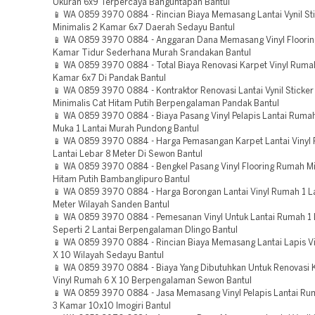
Ukuran 6x9 Terpercaya Banguntapan Bantul
📱 WA 0859 3970 0884 - Rincian Biaya Memasang Lantai Vynil S
Minimalis 2 Kamar 6x7 Daerah Sedayu Bantul
📱 WA 0859 3970 0884 - Anggaran Dana Memasang Vinyl Floori
Kamar Tidur Sederhana Murah Srandakan Bantul
📱 WA 0859 3970 0884 - Total Biaya Renovasi Karpet Vinyl Rumah
Kamar 6x7 Di Pandak Bantul
📱 WA 0859 3970 0884 - Kontraktor Renovasi Lantai Vynil Sticke
Minimalis Cat Hitam Putih Berpengalaman Pandak Bantul
📱 WA 0859 3970 0884 - Biaya Pasang Vinyl Pelapis Lantai Ruma
Muka 1 Lantai Murah Pundong Bantul
📱 WA 0859 3970 0884 - Harga Pemasangan Karpet Lantai Vinyl
Lantai Lebar 8 Meter Di Sewon Bantul
📱 WA 0859 3970 0884 - Bengkel Pasang Vinyl Flooring Rumah Mi
Hitam Putih Bambanglipuro Bantul
📱 WA 0859 3970 0884 - Harga Borongan Lantai Vinyl Rumah 1 La
Meter Wilayah Sanden Bantul
📱 WA 0859 3970 0884 - Pemesanan Vinyl Untuk Lantai Rumah 1 
Seperti 2 Lantai Berpengalaman Dlingo Bantul
📱 WA 0859 3970 0884 - Rincian Biaya Memasang Lantai Lapis V
X 10 Wilayah Sedayu Bantul
📱 WA 0859 3970 0884 - Biaya Yang Dibutuhkan Untuk Renovasi K
Vinyl Rumah 6 X 10 Berpengalaman Sewon Bantul
📱 WA 0859 3970 0884 - Jasa Memasang Vinyl Pelapis Lantai Ru
3 Kamar 10x10 Imogiri Bantul