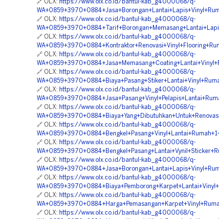
🔗 OLX:
https://www.olx.co.id/bantul-kab_g4000068/q-
WA+0859+3970+0884+Jasa+Borongan+Lantai+Lapis+Vinyl+Rum
🔗 OLX:
https://www.olx.co.id/bantul-kab_g4000068/q-
WA+0859+3970+0884+Tarif+Borongan+Memasang+Lantai+Lapis
🔗 OLX:
https://www.olx.co.id/bantul-kab_g4000068/q-
WA+0859+3970+0884+Kontraktor+Renovasi+Vinyl+Flooring+Ru
🔗 OLX:
https://www.olx.co.id/bantul-kab_g4000068/q-
WA+0859+3970+0884+Jasa+Memasang+Coating+Lantai+Vinyl+Ru
🔗 OLX:
https://www.olx.co.id/bantul-kab_g4000068/q-
WA+0859+3970+0884+Biaya+Pasang+Stiker+Lantai+Vinyl+Ruma
🔗 OLX:
https://www.olx.co.id/bantul-kab_g4000068/q-
WA+0859+3970+0884+Jasa+Pasang+Vinyl+Pelapis+Lantai+Rum
🔗 OLX:
https://www.olx.co.id/bantul-kab_g4000068/q-
WA+0859+3970+0884+Biaya+Yang+Dibutuhkan+Untuk+Renovasi+V
🔗 OLX:
https://www.olx.co.id/bantul-kab_g4000068/q-
WA+0859+3970+0884+Bengkel+Pasang+Vinyl+Lantai+Rumah+1+
🔗 OLX:
https://www.olx.co.id/bantul-kab_g4000068/q-
WA+0859+3970+0884+Bengkel+Pasang+Lantai+Vynil+Sticker+R
🔗 OLX:
https://www.olx.co.id/bantul-kab_g4000068/q-
WA+0859+3970+0884+Jasa+Borongan+Lantai+Lapis+Vinyl+Rum
🔗 OLX:
https://www.olx.co.id/bantul-kab_g4000068/q-
WA+0859+3970+0884+Biaya+Pemborong+Karpet+Lantai+Vinyl+R
🔗 OLX:
https://www.olx.co.id/bantul-kab_g4000068/q-
WA+0859+3970+0884+Harga+Pemasangan+Karpet+Vinyl+Rumah
🔗 OLX:
https://www.olx.co.id/bantul-kab_g4000068/q-