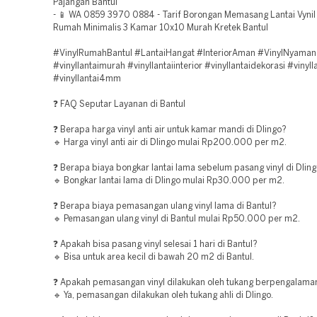
Pajangan Bantul
- 📱 WA 0859 3970 0884 - Tarif Borongan Memasang Lantai Vynil 
Rumah Minimalis 3 Kamar 10x10 Murah Kretek Bantul
#VinylRumahBantul #LantaiHangat #InteriorAman #VinylNyaman
#vinyllantaimurah #vinyllantaiinterior #vinyllantaidekorasi #vinyll
#vinyllantai4mm
❓ FAQ Seputar Layanan di Bantul
❓ Berapa harga vinyl anti air untuk kamar mandi di Dlingo?
🔹 Harga vinyl anti air di Dlingo mulai Rp200.000 per m2.
❓ Berapa biaya bongkar lantai lama sebelum pasang vinyl di Dlin
🔹 Bongkar lantai lama di Dlingo mulai Rp30.000 per m2.
❓ Berapa biaya pemasangan ulang vinyl lama di Bantul?
🔹 Pemasangan ulang vinyl di Bantul mulai Rp50.000 per m2.
❓ Apakah bisa pasang vinyl selesai 1 hari di Bantul?
🔹 Bisa untuk area kecil di bawah 20 m2 di Bantul.
❓ Apakah pemasangan vinyl dilakukan oleh tukang berpengalaman
🔹 Ya, pemasangan dilakukan oleh tukang ahli di Dlingo.