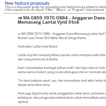
New feature proposals
This is a discussion group for requesting new features to be added to Vanta
if the request is for an import "Filter", "Macro", or "Program" improvement.
📣 WA 0859 3970 0884 - Anggaran Dana
Memasang Lantai Vynil Stick
📣 WA 0859 3970 0884 - Anggaran Dana Memasang Lantai Vynil S
Rumah Luas Tanah 500 Meter Murah Dlingo Bantul
Kontraktor Lantai Vinyl Bantul
Lantai vinyl kini menjadi pilihan populer untuk mempercantik inte
dan ruang komersial di Bantul.
Kami menyediakan berbagai pilihan motif, dari kayu natural, batu
warna-warna modern yang cocok untuk gaya interior minimalis atau
Tim kami bekerja cepat, rapi, dan memastikan hasil akhir lantai
diinjak serta tahan lama.
Kami juga dapat bantu untuk penggantian lantai lama, perbaikan v
terkelupas, dan pengecekan kelembaban untuk memastikan pem
optimal.