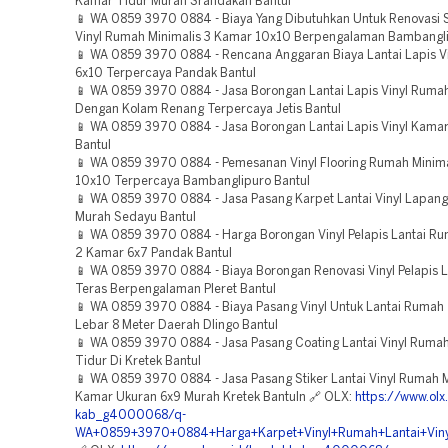
Kamar Tidur Murah Srandakan Bantul
📱 WA 0859 3970 0884 - Biaya Yang Dibutuhkan Untuk Renovasi St
Vinyl Rumah Minimalis 3 Kamar 10x10 Berpengalaman Bambangli
📱 WA 0859 3970 0884 - Rencana Anggaran Biaya Lantai Lapis V
6x10 Terpercaya Pandak Bantul
📱 WA 0859 3970 0884 - Jasa Borongan Lantai Lapis Vinyl Rumah
Dengan Kolam Renang Terpercaya Jetis Bantul
📱 WA 0859 3970 0884 - Jasa Borongan Lantai Lapis Vinyl Kama
Bantul
📱 WA 0859 3970 0884 - Pemesanan Vinyl Flooring Rumah Minima
10x10 Terpercaya Bambanglipuro Bantul
📱 WA 0859 3970 0884 - Jasa Pasang Karpet Lantai Vinyl Lapang
Murah Sedayu Bantul
📱 WA 0859 3970 0884 - Harga Borongan Vinyl Pelapis Lantai Ru
2 Kamar 6x7 Pandak Bantul
📱 WA 0859 3970 0884 - Biaya Borongan Renovasi Vinyl Pelapis L
Teras Berpengalaman Pleret Bantul
📱 WA 0859 3970 0884 - Biaya Pasang Vinyl Untuk Lantai Rumah 
Lebar 8 Meter Daerah Dlingo Bantul
📱 WA 0859 3970 0884 - Jasa Pasang Coating Lantai Vinyl Ruma
Tidur Di Kretek Bantul
📱 WA 0859 3970 0884 - Jasa Pasang Stiker Lantai Vinyl Rumah M
Kamar Ukuran 6x9 Murah Kretek Bantuln 🔗 OLX:
https://www.olx.
kab_g4000068/q-
WA+0859+3970+0884+Harga+Karpet+Vinyl+Rumah+Lantai+Viny