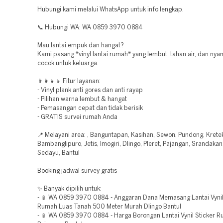
Hubungi kami melalui WhatsApp untuk info lengkap.
📞 Hubungi WA: WA 0859 3970 0884
Mau lantai empuk dan hangat?
Kami pasang *vinyl lantai rumah* yang lembut, tahan air, dan nya
cocok untuk keluarga.
👨‍👩‍👧‍👦 Fitur layanan:
- Vinyl plank anti gores dan anti rayap
- Pilihan warna lembut & hangat
- Pemasangan cepat dan tidak berisik
- GRATIS survei rumah Anda
📍 Melayani area: , Banguntapan, Kasihan, Sewon, Pundong, Krete
Bambanglipuro, Jetis, Imogiri, Dlingo, Pleret, Pajangan, Srandaka
Sedayu, Bantul
Booking jadwal survey gratis
✨ Banyak dipilih untuk:
- 📱 WA 0859 3970 0884 - Anggaran Dana Memasang Lantai Vynil
Rumah Luas Tanah 500 Meter Murah Dlingo Bantul
- 📱 WA 0859 3970 0884 - Harga Borongan Lantai Vynil Sticker 