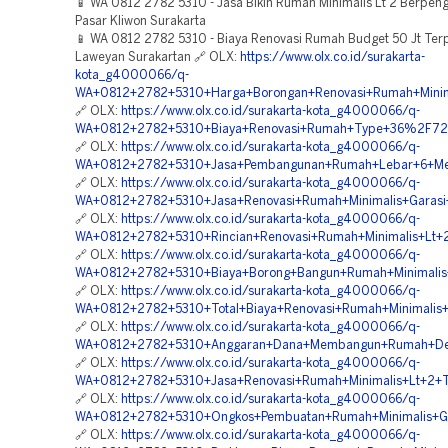
📱 WA 0812 2782 5310 - Jasa Bikin Rumah Minimalis Lt 2 Berpe
Pasar Kliwon Surakarta
📱 WA 0812 2782 5310 - Biaya Renovasi Rumah Budget 50 Jt Ter
Laweyan Surakartan 🔗 OLX:
https://www.olx.co.id/surakarta-
kota_g4000066/q-
WA+0812+2782+5310+Harga+Borongan+Renovasi+Rumah+Minima
🔗 OLX:
https://www.olx.co.id/surakarta-kota_g4000066/q-
WA+0812+2782+5310+Biaya+Renovasi+Rumah+Type+36%2F72+2+
🔗 OLX:
https://www.olx.co.id/surakarta-kota_g4000066/q-
WA+0812+2782+5310+Jasa+Pembangunan+Rumah+Lebar+6+Mete
🔗 OLX:
https://www.olx.co.id/surakarta-kota_g4000066/q-
WA+0812+2782+5310+Jasa+Renovasi+Rumah+Minimalis+Garasi+
🔗 OLX:
https://www.olx.co.id/surakarta-kota_g4000066/q-
WA+0812+2782+5310+Rincian+Renovasi+Rumah+Minimalis+Lt+2
🔗 OLX:
https://www.olx.co.id/surakarta-kota_g4000066/q-
WA+0812+2782+5310+Biaya+Borong+Bangun+Rumah+Minimalis
🔗 OLX:
https://www.olx.co.id/surakarta-kota_g4000066/q-
WA+0812+2782+5310+Total+Biaya+Renovasi+Rumah+Minimalis+Fu
🔗 OLX:
https://www.olx.co.id/surakarta-kota_g4000066/q-
WA+0812+2782+5310+Anggaran+Dana+Membangun+Rumah+Den
🔗 OLX:
https://www.olx.co.id/surakarta-kota_g4000066/q-
WA+0812+2782+5310+Jasa+Renovasi+Rumah+Minimalis+Lt+2+T
🔗 OLX:
https://www.olx.co.id/surakarta-kota_g4000066/q-
WA+0812+2782+5310+Ongkos+Pembuatan+Rumah+Minimalis+Ga
🔗 OLX:
https://www.olx.co.id/surakarta-kota_g4000066/q-