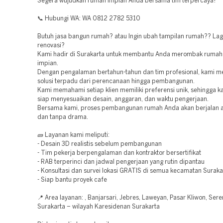
Segera wujudkan rumah impian Anda bersama tim terpercaya!
📞 Hubungi WA: WA 0812 2782 5310
Butuh jasa bangun rumah? atau Ingin ubah tampilan rumah?? Lagi
renovasi?
Kami hadir di Surakarta untuk membantu Anda merombak rumah
impian.
Dengan pengalaman bertahun-tahun dan tim profesional, kami 
solusi terpadu dari perencanaan hingga pembangunan.
Kami memahami setiap klien memiliki preferensi unik, sehingga ka
siap menyesuaikan desain, anggaran, dan waktu pengerjaan.
Bersama kami, proses pembangunan rumah Anda akan berjalan a
dan tanpa drama.
🧱 Layanan kami meliputi:
- Desain 3D realistis sebelum pembangunan
- Tim pekerja berpengalaman dan kontraktor bersertifikat
- RAB terperinci dan jadwal pengerjaan yang rutin dipantau
- Konsultasi dan survei lokasi GRATIS di semua kecamatan Suraka
- Siap bantu proyek cafe
📍 Area layanan: , Banjarsari, Jebres, Laweyan, Pasar Kliwon, Ser
Surakarta – wilayah Karesidenan Surakarta