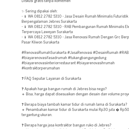
Diskusi gratis tanpa komitmen
✨ Sering dipakai oleh:
- 📱 WA 0812 2782 5310 - Jasa Desain Rumah Minimalis Futuristik
Berpengalaman Jebres Surakarta
- 📱 WA 0812 2782 5310 - RAB Pembangunan Rumah Minimalis Ele
Terpercaya Laweyan Surakarta
- 📱 WA 0812 2782 5310 - Jasa Renovasi Rumah Dengan Grc Be
Pasar Kliwon Surakarta
#RenovasiRumahSurakarta #JasaRenovasi #DesainRumah #RAB
#biayarenovasifasadrumah #tukangbangungedung
#biayarenovasiinteriorrestaurant #biayarenovasihrumah
#kontraktorperumahan
❓ FAQ Seputar Layanan di Surakarta
❓ Apakah harga bangun rumah di Jebres bisa nego?
🔹 Bisa, harga dapat disesuaikan dengan desain dan volume proye
❓ Berapa biaya tambah kamar tidur di rumah lama di Surakarta?
🔹 Penambahan kamar tidur di Surakarta mulai Rp30 juta � Rp50
tergantung ukuran.
❓ Berapa harga jasa kontraktor bangun ruko di Jebres?