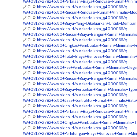
WA+0812+2782+5310+Perkiraan+Biaya+Renovasi+Rumah+Minima
🔗 OLX:
https://www.olx.co.id/surakarta-kota_g4000066/q-
WA+0812+2782+5310+Rincian+Renovasi+Rumah+Minimalis+Mode
🔗 OLX:
https://www.olx.co.id/surakarta-kota_g4000066/q-
WA+0812+2782+5310+Biaya+Yang+Dikeluarkan+Untuk+Membang
🔗 OLX:
https://www.olx.co.id/surakarta-kota_g4000066/q-
WA+0812+2782+5310+Rincian+Biaya+Bangun+Rumah+Minimalis
🔗 OLX:
https://www.olx.co.id/surakarta-kota_g4000066/q-
WA+0812+2782+5310+Ongkos+Pembuatan+Rumah+Minimalis+Futu
🔗 OLX:
https://www.olx.co.id/surakarta-kota_g4000066/q-
WA+0812+2782+5310+Total+Biaya+Renovasi+Rumah+Minimalis+
🔗 OLX:
https://www.olx.co.id/surakarta-kota_g4000066/q-
WA+0812+2782+5310+Fee+Pembuatan+Rumah+Minimalis+Elegan
🔗 OLX:
https://www.olx.co.id/surakarta-kota_g4000066/q-
WA+0812+2782+5310+Rincian+Biaya+Bangun+Rumah+Minimalis
🔗 OLX:
https://www.olx.co.id/surakarta-kota_g4000066/q-
WA+0812+2782+5310+Biaya+Perbaikan+Rumah+Minimalis+Type+
🔗 OLX:
https://www.olx.co.id/surakarta-kota_g4000066/q-
WA+0812+2782+5310+Jasa+Kontraktor+Rumah+Minimalis+Batu
🔗 OLX:
https://www.olx.co.id/surakarta-kota_g4000066/q-
WA+0812+2782+5310+Perkiraan+Biaya+Renovasi+Rumah+Minim
🔗 OLX:
https://www.olx.co.id/surakarta-kota_g4000066/q-
WA+0812+2782+5310+Ongkos+Pembuatan+Rumah+Minimalis+T
🔗 OLX:
https://www.olx.co.id/surakarta-kota_g4000066/q-
WA+0812+2782+5310+Perhitungan+Biaya+Renovasi+Rumah+Mini