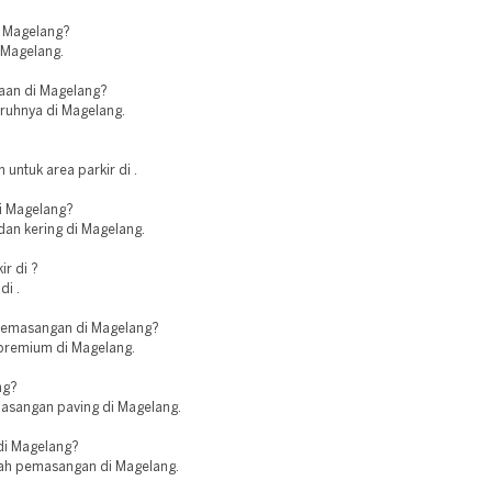
i Magelang?
i Magelang.
jaan di Magelang?
uruhnya di Magelang.
untuk area parkir di .
di Magelang?
dan kering di Magelang.
r di ?
di .
pemasangan di Magelang?
 premium di Magelang.
ng?
asangan paving di Magelang.
di Magelang?
elah pemasangan di Magelang.