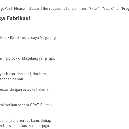
ePoint. Please indicate if the request is for an import "Filter", "Macro", or "P
a Fabrikasi
nBlock K350 Terpercaya Magelang
ing block di Magelang yang rapi,
k besar dan kecil, tim kami
menahan beban.
sesuai dengan estetika halaman
kami berikan secara GRATIS untuk
menjadi prioritas kami. Setiap
ebersihan lokasi kerja terjaga.