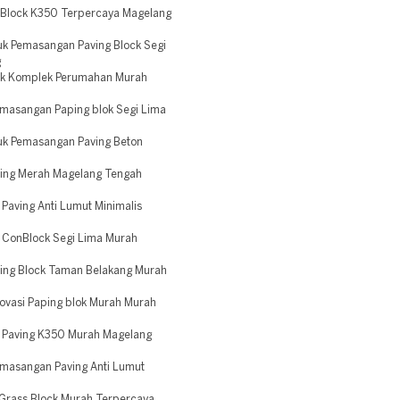
nBlock K350 Terpercaya Magelang
k Pemasangan Paving Block Segi
g
ok Komplek Perumahan Murah
emasangan Paping blok Segi Lima
uk Pemasangan Paving Beton
ing Merah Magelang Tengah
Paving Anti Lumut Minimalis
i ConBlock Segi Lima Murah
ing Block Taman Belakang Murah
ovasi Paping blok Murah Murah
i Paving K350 Murah Magelang
emasangan Paving Anti Lumut
 Grass Block Murah Terpercaya