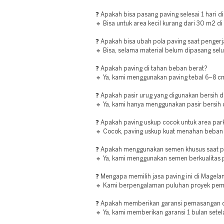
❓ Apakah bisa pasang paving selesai 1 hari d
🔹 Bisa untuk area kecil kurang dari 30 m2 d
❓ Apakah bisa ubah pola paving saat penger
🔹 Bisa, selama material belum dipasang sel
❓ Apakah paving di tahan beban berat?
🔹 Ya, kami menggunakan paving tebal 6–8 cm 
❓ Apakah pasir urug yang digunakan bersih 
🔹 Ya, kami hanya menggunakan pasir bersih 
❓ Apakah paving uskup cocok untuk area parki
🔹 Cocok, paving uskup kuat menahan beban 
❓ Apakah menggunakan semen khusus saat 
🔹 Ya, kami menggunakan semen berkualitas
❓ Mengapa memilih jasa paving ini di Magela
🔹 Kami berpengalaman puluhan proyek pem
❓ Apakah memberikan garansi pemasangan 
🔹 Ya, kami memberikan garansi 1 bulan set