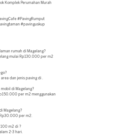
blok Komplek Perumahan Murah
PavingCafe #PavingRumput
pavingtaman #pavinguskup
halaman rumah di Magelang?
gelang mulai Rp130.000 per m2
ego?
area dan jenis paving di .
n mobil di Magelang?
i Rp150.000 per m2 menggunakan
 di Magelang?
i Rp30.000 per m2.
 100 m2 di ?
lam 2-3 hari.