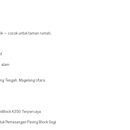
.
ik — cocok untuk taman rumah,
if
u alam
lang Tengah, Magelang Utara,
ConBlock K350 Terpercaya
tuk Pemasangan Paving Block Segi