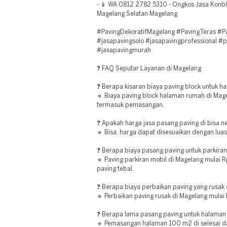
- 📱 WA 0812 2782 5310 - Ongkos Jasa Kon
Magelang Selatan Magelang
#PavingDekoratifMagelang #PavingTeras #
#jasapavingsolo #jasapavingprofessional #
#jasapavingmurah
❓ FAQ Seputar Layanan di Magelang
❓ Berapa kisaran biaya paving block untuk 
🔹 Biaya paving block halaman rumah di Ma
termasuk pemasangan.
❓ Apakah harga jasa pasang paving di bisa n
🔹 Bisa, harga dapat disesuaikan dengan luas 
❓ Berapa biaya pasang paving untuk parkira
🔹 Paving parkiran mobil di Magelang mula
paving tebal.
❓ Berapa biaya perbaikan paving yang rusak
🔹 Perbaikan paving rusak di Magelang mula
❓ Berapa lama pasang paving untuk halaman
🔹 Pemasangan halaman 100 m2 di selesai da