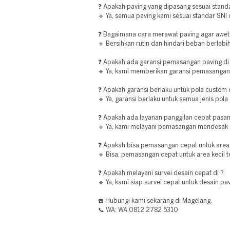
❓ Apakah paving yang dipasang sesuai stand
🔹 Ya, semua paving kami sesuai standar SNI 
❓ Bagaimana cara merawat paving agar awet 
🔹 Bersihkan rutin dan hindari beban berlebih 
❓ Apakah ada garansi pemasangan paving d
🔹 Ya, kami memberikan garansi pemasangan 
❓ Apakah garansi berlaku untuk pola custom
🔹 Ya, garansi berlaku untuk semua jenis pola
❓ Apakah ada layanan panggilan cepat pasan
🔹 Ya, kami melayani pemasangan mendesak 
❓ Apakah bisa pemasangan cepat untuk area k
🔹 Bisa, pemasangan cepat untuk area kecil te
❓ Apakah melayani survei desain cepat di ?
🔹 Ya, kami siap survei cepat untuk desain pav
☎️ Hubungi kami sekarang di Magelang.
📞 WA: WA 0812 2782 5310