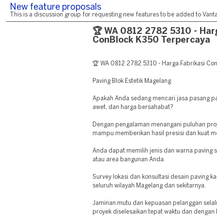
New feature proposals
This is a discussion group for requesting new features to be added to Vantag
🏆 WA 0812 2782 5310 - Harg
ConBlock K350 Terpercaya
🏆 WA 0812 2782 5310 - Harga Fabrikasi Co
Paving Blok Estetik Magelang
Apakah Anda sedang mencari jasa pasang pav
awet, dan harga bersahabat?
Dengan pengalaman menangani puluhan proye
mampu memberikan hasil presisi dan kuat 
Anda dapat memilih jenis dan warna paving 
atau area bangunan Anda.
Survey lokasi dan konsultasi desain paving 
seluruh wilayah Magelang dan sekitarnya.
Jaminan mutu dan kepuasan pelanggan selalu 
proyek diselesaikan tepat waktu dan dengan k