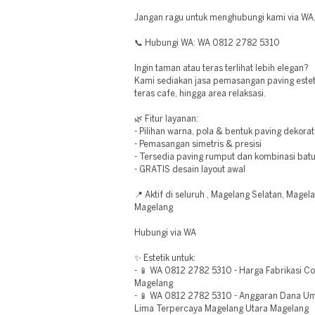
Jangan ragu untuk menghubungi kami via WA
📞 Hubungi WA: WA 0812 2782 5310
Ingin taman atau teras terlihat lebih elegan?
Kami sediakan jasa pemasangan paving estet
teras cafe, hingga area relaksasi.
🌿 Fitur layanan:
- Pilihan warna, pola & bentuk paving dekorat
- Pemasangan simetris & presisi
- Tersedia paving rumput dan kombinasi bat
- GRATIS desain layout awal
📍 Aktif di seluruh , Magelang Selatan, Mage
Magelang
Hubungi via WA
✨ Estetik untuk:
- 📱 WA 0812 2782 5310 - Harga Fabrikasi 
Magelang
- 📱 WA 0812 2782 5310 - Anggaran Dana Un
Lima Terpercaya Magelang Utara Magelang