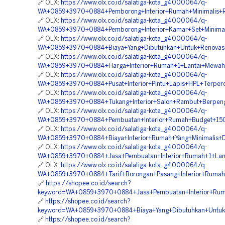
🔗 OLX:
https://www.olx.co.id/salatiga-kota_g4000064/q-
WA+0859+3970+0884+Pemborong+Interior+Rumah+Minimalis+Ro
🔗 OLX:
https://www.olx.co.id/salatiga-kota_g4000064/q-
WA+0859+3970+0884+Pemborong+Interior+Kamar+Set+Minimalis
🔗 OLX:
https://www.olx.co.id/salatiga-kota_g4000064/q-
WA+0859+3970+0884+Biaya+Yang+Dibutuhkan+Untuk+Renovasi+
🔗 OLX:
https://www.olx.co.id/salatiga-kota_g4000064/q-
WA+0859+3970+0884+Harga+Interior+Rumah+1+Lantai+Mewah+D
🔗 OLX:
https://www.olx.co.id/salatiga-kota_g4000064/q-
WA+0859+3970+0884+Pusat+Interior+Pintu+Lapis+HPL+Terperca
🔗 OLX:
https://www.olx.co.id/salatiga-kota_g4000064/q-
WA+0859+3970+0884+Tukang+Interior+Salon+Rambut+Berpeng
🔗 OLX:
https://www.olx.co.id/salatiga-kota_g4000064/q-
WA+0859+3970+0884+Pembuatan+Interior+Rumah+Budget+150+J
🔗 OLX:
https://www.olx.co.id/salatiga-kota_g4000064/q-
WA+0859+3970+0884+Biaya+Interior+Rumah+Yang+Minimalis+Di
🔗 OLX:
https://www.olx.co.id/salatiga-kota_g4000064/q-
WA+0859+3970+0884+Jasa+Pembuatan+Interior+Rumah+1+Lant
🔗 OLX:
https://www.olx.co.id/salatiga-kota_g4000064/q-
WA+0859+3970+0884+Tarif+Borongan+Pasang+Interior+Rumah+
🔗
https://shopee.co.id/search?
keyword=WA+0859+3970+0884+Jasa+Pembuatan+Interior+Ruma
🔗
https://shopee.co.id/search?
keyword=WA+0859+3970+0884+Biaya+Yang+Dibutuhkan+Untuk+
🔗
https://shopee.co.id/search?