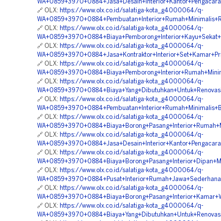
WA+0859+3970+0884+Jasa+Desain+Interior+Kantor+Pengacara
🔗 OLX:
https://www.olx.co.id/salatiga-kota_g4000064/q-
WA+0859+3970+0884+Pembuatan+Interior+Rumah+Minimalis+Ro
🔗 OLX:
https://www.olx.co.id/salatiga-kota_g4000064/q-
WA+0859+3970+0884+Biaya+Pemborong+Interior+Kayu+Sekat+
🔗 OLX:
https://www.olx.co.id/salatiga-kota_g4000064/q-
WA+0859+3970+0884+Jasa+Kontraktor+Interior+Set+Kamar+Pria
🔗 OLX:
https://www.olx.co.id/salatiga-kota_g4000064/q-
WA+0859+3970+0884+Biaya+Pemborong+Interior+Rumah+Minimal
🔗 OLX:
https://www.olx.co.id/salatiga-kota_g4000064/q-
WA+0859+3970+0884+Biaya+Yang+Dibutuhkan+Untuk+Renovasi+I
🔗 OLX:
https://www.olx.co.id/salatiga-kota_g4000064/q-
WA+0859+3970+0884+Pembuatan+Interior+Rumah+Minimalis+Ber
🔗 OLX:
https://www.olx.co.id/salatiga-kota_g4000064/q-
WA+0859+3970+0884+Biaya+Borong+Pasang+Interior+Rumah+Min
🔗 OLX:
https://www.olx.co.id/salatiga-kota_g4000064/q-
WA+0859+3970+0884+Jasa+Desain+Interior+Kantor+Pengacara+
🔗 OLX:
https://www.olx.co.id/salatiga-kota_g4000064/q-
WA+0859+3970+0884+Biaya+Borong+Pasang+Interior+Dipan+Mi
🔗 OLX:
https://www.olx.co.id/salatiga-kota_g4000064/q-
WA+0859+3970+0884+Pusat+Interior+Rumah+Jawa+Sederhana+
🔗 OLX:
https://www.olx.co.id/salatiga-kota_g4000064/q-
WA+0859+3970+0884+Biaya+Borong+Pasang+Interior+Kamar+Wa
🔗 OLX:
https://www.olx.co.id/salatiga-kota_g4000064/q-
WA+0859+3970+0884+Biaya+Yang+Dibutuhkan+Untuk+Renovasi+