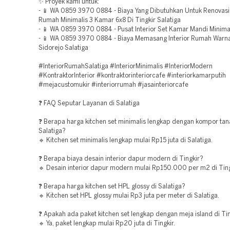
✨ Proyek kami untuk:
- 📱 WA 0859 3970 0884 - Biaya Yang Dibutuhkan Untuk Renovasi 
Rumah Minimalis 3 Kamar 6x8 Di Tingkir Salatiga
- 📱 WA 0859 3970 0884 - Pusat Interior Set Kamar Mandi Minimal
- 📱 WA 0859 3970 0884 - Biaya Memasang Interior Rumah Warn
Sidorejo Salatiga
#InteriorRumahSalatiga #InteriorMinimalis #InteriorModern
#KontraktorInterior #kontraktorinteriorcafe #interiorkamarputih
#mejacustomukir #interiorrumah #jasainteriorcafe
❓ FAQ Seputar Layanan di Salatiga
❓ Berapa harga kitchen set minimalis lengkap dengan kompor tan
Salatiga?
🔹 Kitchen set minimalis lengkap mulai Rp15 juta di Salatiga.
❓ Berapa biaya desain interior dapur modern di Tingkir?
🔹 Desain interior dapur modern mulai Rp150.000 per m2 di Ting
❓ Berapa harga kitchen set HPL glossy di Salatiga?
🔹 Kitchen set HPL glossy mulai Rp3 juta per meter di Salatiga.
❓ Apakah ada paket kitchen set lengkap dengan meja island di Ti
🔹 Ya, paket lengkap mulai Rp20 juta di Tingkir.