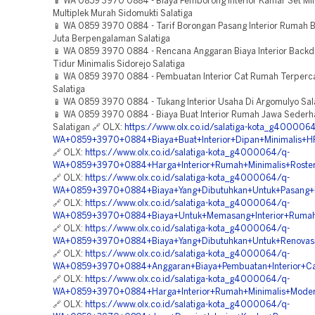
📱 WA 0859 3970 0884 - Biaya Pemborong Interior Kamar Set Min
Multiplek Murah Sidomukti Salatiga
📱 WA 0859 3970 0884 - Tarif Borongan Pasang Interior Rumah 
Juta Berpengalaman Salatiga
📱 WA 0859 3970 0884 - Rencana Anggaran Biaya Interior Back
Tidur Minimalis Sidorejo Salatiga
📱 WA 0859 3970 0884 - Pembuatan Interior Cat Rumah Terperc
Salatiga
📱 WA 0859 3970 0884 - Tukang Interior Usaha Di Argomulyo Sal
📱 WA 0859 3970 0884 - Biaya Buat Interior Rumah Jawa Seder
Salatigan 🔗 OLX:
https://www.olx.co.id/salatiga-kota_g400006
WA+0859+3970+0884+Biaya+Buat+Interior+Dipan+Minimalis+HP
🔗 OLX:
https://www.olx.co.id/salatiga-kota_g4000064/q-
WA+0859+3970+0884+Harga+Interior+Rumah+Minimalis+Roster+
🔗 OLX:
https://www.olx.co.id/salatiga-kota_g4000064/q-
WA+0859+3970+0884+Biaya+Yang+Dibutuhkan+Untuk+Pasang+In
🔗 OLX:
https://www.olx.co.id/salatiga-kota_g4000064/q-
WA+0859+3970+0884+Biaya+Untuk+Memasang+Interior+Rumah+
🔗 OLX:
https://www.olx.co.id/salatiga-kota_g4000064/q-
WA+0859+3970+0884+Biaya+Yang+Dibutuhkan+Untuk+Renovasi+
🔗 OLX:
https://www.olx.co.id/salatiga-kota_g4000064/q-
WA+0859+3970+0884+Anggaran+Biaya+Pembuatan+Interior+Caf
🔗 OLX:
https://www.olx.co.id/salatiga-kota_g4000064/q-
WA+0859+3970+0884+Harga+Interior+Rumah+Minimalis+Modern
🔗 OLX:
https://www.olx.co.id/salatiga-kota_g4000064/q-