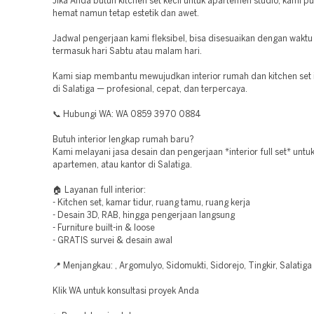
Jika Anda butuh kitchen set kecil untuk apartemen studio, kami p
hemat namun tetap estetik dan awet.
Jadwal pengerjaan kami fleksibel, bisa disesuaikan dengan wakt
termasuk hari Sabtu atau malam hari.
Kami siap membantu mewujudkan interior rumah dan kitchen se
di Salatiga — profesional, cepat, dan terpercaya.
📞 Hubungi WA: WA 0859 3970 0884
Butuh interior lengkap rumah baru?
Kami melayani jasa desain dan pengerjaan *interior full set* untu
apartemen, atau kantor di Salatiga.
🏠 Layanan full interior:
- Kitchen set, kamar tidur, ruang tamu, ruang kerja
- Desain 3D, RAB, hingga pengerjaan langsung
- Furniture built-in & loose
- GRATIS survei & desain awal
📍 Menjangkau: , Argomulyo, Sidomukti, Sidorejo, Tingkir, Salatiga
Klik WA untuk konsultasi proyek Anda