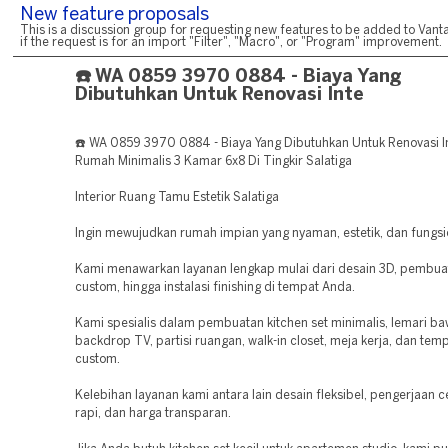
New feature proposals
This is a discussion group for requesting new features to be added to Vanta
if the request is for an import "Filter", "Macro", or "Program" improvement.
☎️ WA 0859 3970 0884 - Biaya Yang
Dibutuhkan Untuk Renovasi Inte
☎️ WA 0859 3970 0884 - Biaya Yang Dibutuhkan Untuk Renovasi In
Rumah Minimalis 3 Kamar 6x8 Di Tingkir Salatiga
Interior Ruang Tamu Estetik Salatiga
Ingin mewujudkan rumah impian yang nyaman, estetik, dan fungsi
Kami menawarkan layanan lengkap mulai dari desain 3D, pembuat
custom, hingga instalasi finishing di tempat Anda.
Kami spesialis dalam pembuatan kitchen set minimalis, lemari ba
backdrop TV, partisi ruangan, walk-in closet, meja kerja, dan temp
custom.
Kelebihan layanan kami antara lain desain fleksibel, pengerjaan ce
rapi, dan harga transparan.