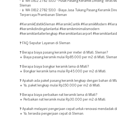
- 📱 WA 0812 2782 5310 - Pusat Pasang Keramik Dinding Teras 
Sleman
- 📱 WA 0812 2782 5310 - Biaya Jasa Tukang Pasang Keramik Din
Terpercaya Prambanan Sleman
#KeramikEstetikSleman #KeramikCantik #KeramikModern #Keram
#keramikdindingdanlantai #keramikminimalismodern
#keramiklantaiterlengkap #keramiklantaicarport #keramiklantaid
❓ FAQ Seputar Layanan di Sleman
❓ Berapa biaya pasang keramik per meter di Mlati, Sleman?
🔹 Biaya pasang keramik mulai Rp85.000 per m2 di Mlati, Sleman
❓ Berapa biaya bongkar keramik lama di Mlati?
🔹 Bongkar keramik lama mulai Rp45.000 per m2 di Mlati.
❓ Apakah ada paket pasang keramik lengkap dengan bahan di Mla
🔹 Ya, paket lengkap mulai Rp150.000 per m2 di Mlati.
❓ Berapa biaya perbaikan nat keramik lama di Mlati?
🔹 Perbaikan nat keramik mulai Rp30.000 per m2 di Mlati.
❓ Apakah melayani pengerjaan cepat untuk renovasi mendadak d
🔹 Ya, tersedia pengerjaan cepat di Sleman.