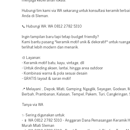
menjaga kebersihan lokasi.
Hubungi tim kami via WA sekarang untuk konsultasi keramik terbai
Anda di Sleman.
📞 Hubungi WA: WA 0812 2782 5310
Ingin tampilan baru tapi tetap budget friendly?
Kami bantu pasang *keramik motif unik & dekoratif* untuk ruang
terlihat lebih modern dan menarik.
🎨 Layanan:
- Keramik motif batu, kayu, vintage, dll
- Untuk dinding aksen, lantai, hingga area outdoor
- Kombinasi warna & pola sesuai desain
- GRATIS layout & saran motif
📍 Melayani: , Depok, Mlati, Gamping, Ngaglik, Seyegan, Godean, M
Berbah, Prambanan, Kalasan, Tempel, Pakem, Turi, Cangkringan,
Tanya via WA
✨ Sering digunakan untuk:
- 📱 WA 0812 2782 5310 - Anggaran Dana Pemasangan Keramik 
Murah Mlati Sleman