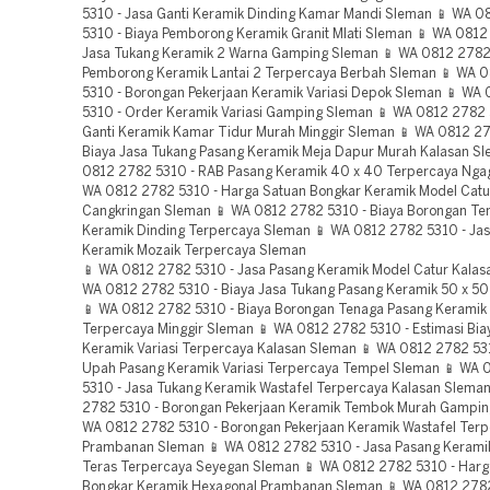
5310 - Jasa Ganti Keramik Dinding Kamar Mandi Sleman 📱 WA 
5310 - Biaya Pemborong Keramik Granit Mlati Sleman 📱 WA 0812
Jasa Tukang Keramik 2 Warna Gamping Sleman 📱 WA 0812 2782 
Pemborong Keramik Lantai 2 Terpercaya Berbah Sleman 📱 WA 
5310 - Borongan Pekerjaan Keramik Variasi Depok Sleman 📱 WA
5310 - Order Keramik Variasi Gamping Sleman 📱 WA 0812 2782 
Ganti Keramik Kamar Tidur Murah Minggir Sleman 📱 WA 0812 27
Biaya Jasa Tukang Pasang Keramik Meja Dapur Murah Kalasan S
0812 2782 5310 - RAB Pasang Keramik 40 x 40 Terpercaya Ngag
WA 0812 2782 5310 - Harga Satuan Bongkar Keramik Model Catu
Cangkringan Sleman 📱 WA 0812 2782 5310 - Biaya Borongan Te
Keramik Dinding Terpercaya Sleman 📱 WA 0812 2782 5310 - Jas
Keramik Mozaik Terpercaya Sleman
📱 WA 0812 2782 5310 - Jasa Pasang Keramik Model Catur Kalasan Sleman 📱 WA 0812 2782 5310 - Biaya Jasa Tukang Pasang Keramik 50 x 50 Mlati Sleman 📱 WA 0812 2782 5310 - Biaya Borongan Tenaga Pasang Keramik Tembok Terpercaya Minggir Sleman 📱 WA 0812 2782 5310 - Estimasi Biaya Renovasi Keramik Variasi Terpercaya Kalasan Sleman 📱 WA 0812 2782 5310 - Harga Upah Pasang Keramik Variasi Terpercaya Tempel Sleman 📱 WA 0812 2782 5310 - Jasa Tukang Keramik Wastafel Terpercaya Kalasan Sleman 📱 WA 0812 2782 5310 - Borongan Pekerjaan Keramik Tembok Murah Gamping Sleman 📱 WA 0812 2782 5310 - Borongan Pekerjaan Keramik Wastafel Terpercaya Prambanan Sleman 📱 WA 0812 2782 5310 - Jasa Pasang Keramik Dinding Teras Terpercaya Seyegan Sleman 📱 WA 0812 2782 5310 - Harga Satuan Bongkar Keramik Hexagonal Prambanan Sleman 📱 WA 0812 2782 5310 - Harga Borongan Keramik Dinding Terpercaya Gamping Sleman 📱 WA 0812 2782 5310 - Borongan Pekerjaan Keramik Kamar Tidur Murah Seyegan Sleman 📱 WA 0812 2782 5310 - Harga Borongan Keramik Bak Kamar Mandi Godean Sleman 📱 WA 0812 2782 5310 - Pusat Pasang Keramik 40 x 40 Terpercaya Godean Sleman 📱 WA 0812 2782 5310 - Pusat Pasang Keramik Dinding Kamar Mandi Turi Sleman 📱 WA 0812 2782 5310 - Borongan Pekerjaan Keramik Granit Depok Sleman 📱 WA 0812 2782 5310 - Pusat Pasang Keramik 40 x 40 Pakem Sleman 📱 WA 0812 2782 5310 - Jasa Pasang Keramik Motif Garis Murah Minggir Sleman 📱 WA 0812 2782 5310 - Tempat Pasang Keramik Motif Garis Murah Godean Sleman 📱 WA 0812 2782 5310 - Anggaran Dana Pemasangan Keramik Granit Murah Gamping Sleman 📱 WA 0812 2782 5310 - Biaya Borongan Tenaga Pasang Keramik Mozaik Murah Cangkringan Sleman 📱 WA 0812 2782 5310 - Biaya Pemborong Keramik Hexagonal Murah Gamping Sleman 📱 WA 0812 2782 5310 - Total Biaya Pemasangan Keramik Wastafel Terpercaya Prambanan Sleman 📱 WA 0812 2782 5310 - Borongan Pekerjaan Keramik Kamar Tidur Seyegan Sleman 📱 WA 0812 2782 5310 - Biaya Borongan Tenaga Pasang Keramik Kamar Tidur Turi Sleman 📱 WA 0812 2782 5310 - Jasa Tukang Keramik 50 x 50 Terpercaya Berbah Sleman 📱 WA 0812 2782 5310 - Harga Upah Pasang Keramik Dinding Kamar Mandi Ngaglik Sleman 📱 WA 0812 2782 5310 - Biaya Pemborong Keramik 50 x 50 Terpercaya Tempel Sleman 📱 WA 0812 2782 5310 - Harga Borongan Keramik 50 x 50 Ngaglik Sleman 📱 WA 0812 2782 5310 - Tempat Pasang Keramik Granit Terpercaya Depok Sleman 📱 WA 0812 2782 5310 - Jasa Tukang Keramik Model Catur Murah Seyegan Sleman 📱 WA 0812 2782 5310 - Harga Satuan Bongkar Keramik Dinding Murah Pakem Sleman 📱 WA 0812 2782 5310 - Order Keramik Mozaik Minggir Sleman 📱 WA 0812 2782 5310 - Jasa Tukang Keramik Variasi Minggir Sleman 📱 WA 0812 2782 5310 - Biaya Jasa Tukang Pasang Keramik Motif Garis Terpercaya Seyegan Sleman 📱 WA 0812 2782 5310 - RAB Pasang Keramik Dinding Terpercaya Prambanan Sleman 📱 WA 0812 2782 5310 - Borongan Pekerjaan Keramik Granit Murah Mlati Sleman 📱 WA 0812 2782 5310 - Jasa Pasang Keramik 50 x 50 Terpercaya Depok Sleman 📱 WA 0812 2782 5310 - Tempat Pasang Keramik Tembok Ngaglik Sleman 📱 WA 0812 2782 5310 - Biaya Borongan Tenaga Pasang Keramik Motif Garis Prambanan Sleman 📱 WA 0812 2782 5310 - Jasa Ganti Keramik Wastafel Terpercaya Minggir Sleman 📱 WA 0812 2782 5310 - Harga Upah Pasang Keramik Hexagonal Murah Mlati Sleman 📱 WA 0812 2782 5310 - Anggaran Dana Pemasangan Keramik Model Catur Murah Depok Sleman 📱 WA 0812 2782 5310 - Total Biaya Pemasangan Keramik Hexagonal Terpercaya Seyegan Sleman 📱 WA 0812 2782 5310 - Harga Borongan Keramik Tembok Terpercaya Depok Sleman 📱 WA 0812 2782 5310 - Biaya Jasa Tukang Pasang Keramik Motif Garis Turi Sleman 📱 WA 0812 2782 5310 - Estimasi Biaya Renovasi Keramik Motif Bata Murah Kalasan Sleman 📱 WA 0812 2782 5310 - Harga Paket Pasang Keramik Lantai 2 Murah Seyegan Sleman 📱 WA 0812 2782 5310 - Biaya Borongan Tenaga Pasang Keramik Motif Bata Cangkringan Sleman 📱 WA 0812 2782 5310 - Tempat Pasang Keramik Wastafel Terpercaya Turi Sleman 📱 WA 0812 2782 5310 - RAB Pasang Keramik Model Catur Mlati Sleman 📱 WA 0812 2782 5310 - Biaya Pemborong Keramik Lantai 2 Terpercaya Cangkringan Sleman 📱 WA 0812 2782 5310 - Anggaran Dana Pemasangan Keramik Dinding Kamar Mandi Murah Kalasan Sleman 📱 WA 0812 2782 5310 - Tempat Pasang Keramik 40 x 40 Murah Sleman 📱 WA 0812 2782 5310 - Estimasi Biaya Renovasi Keramik Kamar Tidur Terpercaya Kalasan Sleman 📱 WA 0812 2782 5310 - Estimasi Biaya Renovasi Keramik Dinding Teras Terpercaya Prambanan Sleman 📱 WA 0812 2782 5310 - Borongan Pekerjaan Keramik Meja Dapur Murah Seyegan Sleman 📱 WA 0812 2782 5310 - Order Keramik 50 x 50 Seyegan Sleman 📱 WA 0812 2782 5310 - Harga Upah Pasang Keramik 50 x 50 Murah Prambanan Sleman 📱 WA 0812 2782 5310 - RAB Pasang Keramik Dinding Kamar Mandi Terpercaya Seyegan Sleman 📱 WA 0812 2782 5310 - Jasa Tukang Keramik Dinding Pakem Sleman 📱 WA 0812 2782 5310 - Biaya Pemborong Keramik 2 Warna Seyegan Sleman 📱 WA 0812 2782 5310 - Order Keramik Bak Kamar Mandi Murah Ngaglik Sleman 📱 WA 0812 2782 5310 - Harga Upah Pasang Keramik Meja Dapur Terpercaya Depok Sleman 📱 WA 0812 2782 5310 - Harga Upah Pasang Keramik Mozaik Murah Seyegan Sleman 📱 WA 0812 2782 5310 - Order Keramik 50 x 50 Terpercaya Cangkringan Sleman 📱 WA 0812 2782 5310 - Total Biaya Pemasangan Keramik Mozaik Godean Sleman 📱 WA 0812 2782 5310 - Harga Borongan Keramik Variasi Murah Sleman 📱 WA 0812 2782 5310 - Jasa Pasang Keramik 50 x 50 Mlati Sleman 📱 WA 0812 2782 5310 - Tempat Pasang Keramik Dinding Teras Murah Mlati Sleman 📱 WA 0812 2782 5310 - Biaya Borongan Tenaga Pasang Keramik Kamar Tidur Terpercaya Minggir Sleman 📱 WA 0812 2782 5310 - Pusat Pasang Keramik Model Catur Cangkringan Sleman 📱 WA 0812 2782 5310 - Harga Borongan Keramik Variasi Sleman 📱 WA 0812 2782 5310 - Order Keramik Variasi Terpercaya Cangkringan Sleman 📱 WA 0812 2782 5310 - Harga Upah Pasang Keramik Wastafel Terpercaya Tempel Sleman 📱 WA 0812 2782 5310 - Harga Satuan Bongkar Keramik Meja Dapur Pakem Sleman 📱 WA 0812 2782 5310 - Jasa Tukang Keramik Dinding Murah Turi Sleman 📱 WA 0812 2782 5310 - Estimasi Biaya Renovasi Keramik Motif Garis Murah Minggir Sleman 📱 WA 0812 2782 5310 - Biaya Jasa Tukang Pasang Keramik 2 Warna Terpercaya Seyegan Sleman 📱 WA 0812 2782 5310 - Pusat Pasang Keramik Variasi Terpercaya Ngaglik Sleman 📱 WA 0812 2782 5310 - Biaya Jasa Tukang Pasang Keramik 40 x 40 Murah Cangkringan Sleman 📱 WA 0812 2782 5310 - Biaya Borongan Tenaga Pasang Keramik Motif Bata Murah Cangkringan Sleman 📱 WA 0812 2782 5310 - Jasa Tukang Keramik 2 Warna Sleman 📱 WA 0812 2782 5310 - Biaya Pemborong Keramik Variasi Terpercaya Gamping Sleman 📱 WA 0812 2782 5310 - Total Biaya Pemasangan Keramik Hexagonal Gamping Sleman 📱 WA 0812 2782 5310 - Harga Borongan Keramik Meja Dapur Murah Gamping Sleman 📱 WA 0812 2782 5310 - Harga Upah Pasang Keramik Bak Kamar Mandi Murah Depok Sleman 📱 WA 0812 2782 5310 - Jasa Ganti Keramik Model Catur Murah Minggir Sleman 📱 WA 0812 2782 5310 - Anggaran Dana Pemasangan Keramik Motif Garis Terpercaya Seyegan Sleman 📱 WA 0812 2782 5310 - Borongan Pekerjaan Keramik Dinding Kamar Mandi Tempel Sleman 📱 WA 0812 2782 5310 - Total Biaya Pemasangan Keramik Dinding Murah Gamping Sleman 📱 WA 0812 2782 5310 - Anggaran Dana Pemasangan Keramik Bak Kamar Mandi Terpercaya Berbah Sleman 📱 WA 0812 2782 5310 - Jasa Ganti Keramik Mozaik Ngaglik Sleman 📱 WA 0812 2782 5310 - Jasa Pasang Keramik Meja Dapur Terpercaya Pakem Sleman 📱 WA 0812 2782 5310 - Jasa Ganti Keramik Variasi Murah Mlati Sleman 📱 WA 0812 2782 5310 - Harga Paket Pasang Keramik Model Catur Terpercaya Sleman 📱 WA 0812 2782 5310 - Jasa Pasang Keramik Granit Tempel Sleman 📱 WA 0812 2782 5310 - Estimasi Biaya Renovasi Keramik Hexagonal Tempel Sleman 📱 WA 0812 2782 5310 - Total Biaya Pemasangan Keramik Kamar Tidur Murah Pakem Sleman 📱 WA 0812 2782 5310 - Biaya Borongan Tenaga Pasang Keramik Bak Kamar Mandi Terpercaya Turi Sleman 📱 WA 0812 2782 5310 - Total Biaya Pemasangan Keramik Hitam Putih Terpercaya Kalasan Sleman 📱 WA 0812 2782 5310 - Jasa Pasang Keramik Hexagonal Minggir Sleman 📱 WA 0812 2782 5310 - Biaya Pemborong Keramik Bak Kamar Mandi Minggir Sleman 📱 WA 0812 2782 5310 - Harga Paket Pasang Keramik Dinding Teras Godean Sleman 📱 WA 0812 2782 5310 - Total Biaya Pemasangan Keramik Dinding Godean Sleman 📱 WA 0812 2782 5310 - Harga Paket Pasang Keramik Bak Kamar Mandi Murah Tempel Sleman 