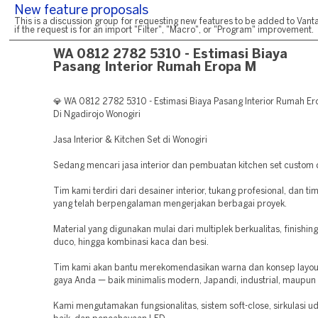
New feature proposals
This is a discussion group for requesting new features to be added to Vanta
if the request is for an import "Filter", "Macro", or "Program" improvement.
WA 0812 2782 5310 - Estimasi Biaya
Pasang Interior Rumah Eropa M
💎 WA 0812 2782 5310 - Estimasi Biaya Pasang Interior Rumah Er
Di Ngadirojo Wonogiri
Jasa Interior & Kitchen Set di Wonogiri
Sedang mencari jasa interior dan pembuatan kitchen set custom 
Tim kami terdiri dari desainer interior, tukang profesional, dan ti
yang telah berpengalaman mengerjakan berbagai proyek.
Material yang digunakan mulai dari multiplek berkualitas, finishing
duco, hingga kombinasi kaca dan besi.
Tim kami akan bantu merekomendasikan warna dan konsep layout
gaya Anda — baik minimalis modern, Japandi, industrial, maupun k
Kami mengutamakan fungsionalitas, sistem soft-close, sirkulasi u