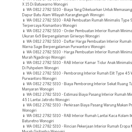
X 15 Di Batuwarno Wonogiri
📱 WA 0812 2782 5310 - Biaya Yang Dikeluarkan Untuk Memasang 
Dapur Batu Alam WIlayah Karangtengah Wonogiri
📱 WA 0812 2782 5310 - RAB Pembuatan Rumah Minimalis Type 
Terpercaya Kismantoro Wonogiri
📱 WA 0812 2782 5310 - Order Pembuatan Interior Rumah Minima
Ukuran 6x9 Berpengalaman Giriwoyo Wonogiri
📱 WA 0812 2782 5310 - Daftar Harga Pembuatan Interior Rumah 
Warna Sage Berpengalaman Purwantoro Wonogiri
📱 WA 0812 2782 5310 - Harga Pembuatan Interior Rumah Minima
Murah Ngadirojo Wonogiri
📱 WA 0812 2782 5310 - RAB Interior Kamar Tidur Anak Minimali
Di Puhpelem Wonogiri
📱 WA 0812 2782 5310 - Pemborong Interior Rumah Elit Type 45 
Purwantoro Wonogiri
📱 WA 0812 2782 5310 - Biaya Pemborong Interior Sekat Ruang 
Manyaran Wonogiri
📱 WA 0812 2782 5310 - Estimasi Biaya Pasang Interior Rumah Mi
45 1 Lantai Jatiroto Wonogiri
📱 WA 0812 2782 5310 - Perkiraan Biaya Pasang Warung Makan P
Wonogiri
📱 WA 0812 2782 5310 - RAB Interior Rumah Lantai Kaca Kolam I
Baturetno Wonogiri
📱 WA 0812 2782 5310 - Rincian Pekerjaan Interior Rumah Eropa 
Murah Giritontro Wonogiri