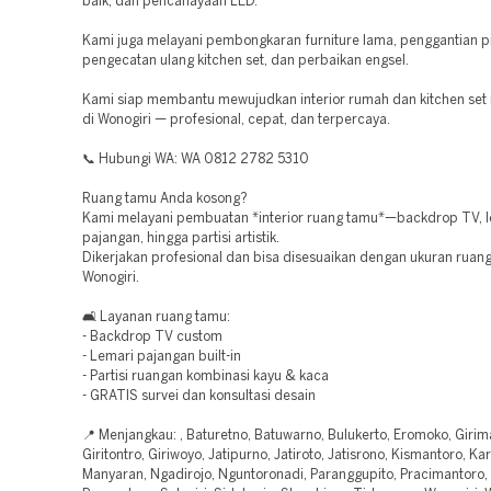
baik, dan pencahayaan LED.
Kami juga melayani pembongkaran furniture lama, penggantian pi
pengecatan ulang kitchen set, dan perbaikan engsel.
Kami siap membantu mewujudkan interior rumah dan kitchen se
di Wonogiri — profesional, cepat, dan terpercaya.
📞 Hubungi WA: WA 0812 2782 5310
Ruang tamu Anda kosong?
Kami melayani pembuatan *interior ruang tamu*—backdrop TV, l
pajangan, hingga partisi artistik.
Dikerjakan profesional dan bisa disesuaikan dengan ukuran ruan
Wonogiri.
🛋️ Layanan ruang tamu:
- Backdrop TV custom
- Lemari pajangan built-in
- Partisi ruangan kombinasi kayu & kaca
- GRATIS survei dan konsultasi desain
📍 Menjangkau: , Baturetno, Batuwarno, Bulukerto, Eromoko, Girim
Giritontro, Giriwoyo, Jatipurno, Jatiroto, Jatisrono, Kismantoro, K
Manyaran, Ngadirojo, Nguntoronadi, Paranggupito, Pracimantoro,