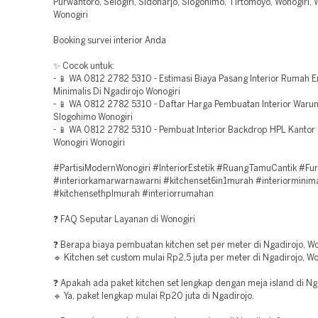
Purwantoro, Selogiri, Sidoharjo, Slogohimo, Tirtomoyo, Wonogiri, 
Wonogiri
Booking survei interior Anda
✨ Cocok untuk:
- 📱 WA 0812 2782 5310 - Estimasi Biaya Pasang Interior Rumah 
Minimalis Di Ngadirojo Wonogiri
- 📱 WA 0812 2782 5310 - Daftar Harga Pembuatan Interior Waru
Slogohimo Wonogiri
- 📱 WA 0812 2782 5310 - Pembuat Interior Backdrop HPL Kantor
Wonogiri Wonogiri
#PartisiModernWonogiri #InteriorEstetik #RuangTamuCantik #Furn
#interiorkamarwarnawarni #kitchenset6in1murah #interiorminima
#kitchensethplmurah #interiorrumahan
❓ FAQ Seputar Layanan di Wonogiri
❓ Berapa biaya pembuatan kitchen set per meter di Ngadirojo, Wo
🔹 Kitchen set custom mulai Rp2,5 juta per meter di Ngadirojo, Wo
❓ Apakah ada paket kitchen set lengkap dengan meja island di Ng
🔹 Ya, paket lengkap mulai Rp20 juta di Ngadirojo.