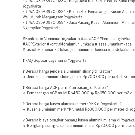
- 📱 WA 0859 3970 0884 - Biaya Jasa Kontraktor Partisi Kaca Da
Yogyakarta
- 📱 WA 0859 3970 0884 - Kontraktor Pemasangan Kusen Alumini
Wall Murah Mergangsan Yogyakarta
- 📱 WA 0859 3970 0884 - Jasa Pasang Kusen Aluminium Minimal
Ngampilan Yogyakarta
#KontraktorAluminiumYogyakarta #JasaACP #PemasanganAlumi
#ACPExterior #kontraktoralumuniumkaca #jasaalumuniumkaca
#fasadtokomenarik #tukangalumuniumindonesia #jendelaalumu
❓ FAQ Seputar Layanan di Yogyakarta
❓ Berapa harga jendela aluminium sliding di Kraton?
🔹 Jendela aluminium sliding mulai Rp700.000 per unit di Kraton
❓ Berapa harga ACP per m2 terpasang di Kraton?
🔹 Pemasangan ACP mulai Rp450.000 � Rp650.000 per m2 di K
❓ Berapa harga kusen aluminium merk YKK di Yogyakarta?
🔹 Kusen aluminium merk YKK mulai Rp300.000 per meter di Yog
❓ Berapa biaya bongkar pasang kusen aluminium lama di Yogyaka
🔹 Bongkar pasang kusen aluminium mulai Rp80.000 per meter di