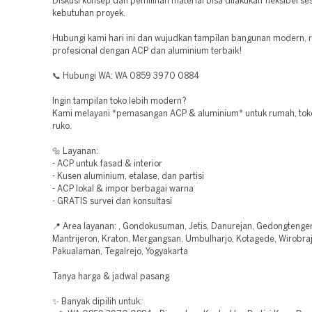
Diskusi konsep dan pemilihan material bisa dilakukan fleksibel se
kebutuhan proyek.
Hubungi kami hari ini dan wujudkan tampilan bangunan modern, r
profesional dengan ACP dan aluminium terbaik!
📞 Hubungi WA: WA 0859 3970 0884
Ingin tampilan toko lebih modern?
Kami melayani *pemasangan ACP & aluminium* untuk rumah, toko
ruko.
🔩 Layanan:
- ACP untuk fasad & interior
- Kusen aluminium, etalase, dan partisi
- ACP lokal & impor berbagai warna
- GRATIS survei dan konsultasi
📍 Area layanan: , Gondokusuman, Jetis, Danurejan, Gedongtenge
Mantrijeron, Kraton, Mergangsan, Umbulharjo, Kotagede, Wirobra
Pakualaman, Tegalrejo, Yogyakarta
Tanya harga & jadwal pasang
✨ Banyak dipilih untuk: