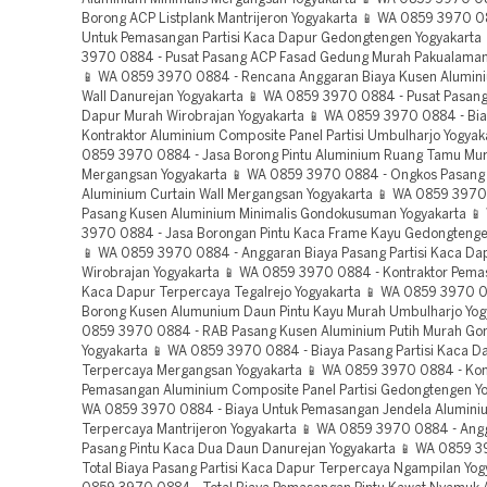
Borong ACP Listplank Mantrijeron Yogyakarta 📱 WA 0859 3970 0
Untuk Pemasangan Partisi Kaca Dapur Gedongtengen Yogyakarta
3970 0884 - Pusat Pasang ACP Fasad Gedung Murah Pakualaman
📱 WA 0859 3970 0884 - Rencana Anggaran Biaya Kusen Aluminium Curtain Wall Danurejan Yogyakarta 📱 WA 0859 3970 0884 - Pusat Pasang Partisi Kaca Dapur Murah Wirobrajan Yogyakarta 📱 WA 0859 3970 0884 - Biaya Jasa Kontraktor Aluminium Composite Panel Partisi Umbulharjo Yogyakarta 📱 WA 0859 3970 0884 - Jasa Borong Pintu Aluminium Ruang Tamu Murah Mergangsan Yogyakarta 📱 WA 0859 3970 0884 - Ongkos Pasang Kusen Aluminium Curtain Wall Mergangsan Yogyakarta 📱 WA 0859 3970 0884 - Biaya Pasang Kusen Aluminium Minimalis Gondokusuman Yogyakarta 📱 WA 0859 3970 0884 - Jasa Borongan Pintu Kaca Frame Kayu Gedongtengen Yogyakarta 📱 WA 0859 3970 0884 - Anggaran Biaya Pasang Partisi Kaca Dapur Wirobrajan Yogyakarta 📱 WA 0859 3970 0884 - Kontraktor Pemasangan Partisi Kaca Dapur Terpercaya Tegalrejo Yogyakarta 📱 WA 0859 3970 0884 - Jasa Borong Kusen Alumunium Daun Pintu Kayu Murah Umbulharjo Yogyakarta 📱 WA 0859 3970 0884 - RAB Pasang Kusen Aluminium Putih Murah Gondokusuman Yogyakarta 📱 WA 0859 3970 0884 - Biaya Pasang Partisi Kaca Dapur Terpercaya Mergangsan Yogyakarta 📱 WA 0859 3970 0884 - Kontraktor Pemasangan Aluminium Composite Panel Partisi Gedongtengen Yogyakarta 📱 WA 0859 3970 0884 - Biaya Untuk Pemasangan Jendela Aluminium Sliding Terpercaya Mantrijeron Yogyakarta 📱 WA 0859 3970 0884 - Anggaran Biaya Pasang Pintu Kaca Dua Daun Danurejan Yogyakarta 📱 WA 0859 3970 0884 - Total Biaya Pasang Partisi Kaca Dapur Terpercaya Ngampilan Yogyakarta 📱 WA 0859 3970 0884 - Total Biaya Pemasangan Pintu Kawat Nyamuk Aluminium Terpercaya Gedongtengen Yogyakarta 📱 WA 0859 3970 0884 - Pusat Pasang Pintu Kaca Distro Pakualaman Yogyakarta 📱 WA 0859 3970 0884 - Vendor Pasang Pintu Kaca Dua Daun Terpercaya Pakualaman Yogyakarta 📱 WA 0859 3970 0884 - Borongan Pekerjaan Kusen Aluminium Urat Kayu Jetis Yogyakarta 📱 WA 0859 3970 0884 - Vendor Pasang Pintu Kawat Nyamuk Aluminium Danurejan Yogyakarta 📱 WA 0859 3970 0884 - Borongan Pekerjaan Pintu Kaca Frame Kayu Terpercaya Mergangsan Yogyakarta 📱 WA 0859 3970 0884 - Jasa Pasang Kusen Aluminium Putih Terpercaya Yogyakarta 📱 WA 0859 3970 0884 - Kontraktor Pemasangan Partisi Kaca Dapur Murah Danurejan Yogyakarta 📱 WA 0859 3970 0884 - Biaya Untuk Pemasangan Kusen Aluminium Pintu Kaca Terpercaya Umbulharjo Yogyakarta 📱 WA 0859 3970 0884 - Biaya Jasa Tukang Pasang Kusen Aluminium Putih Terpercaya Ngampilan Yogyakarta 📱 WA 0859 3970 0884 - Biaya Untuk Pemasangan ACP Listplank Kotagede Yogyakarta 📱 WA 0859 3970 0884 - Jasa Borongan Pintu Aluminium Ruko Terpercaya Mergangsan Yogyakarta 📱 WA 0859 3970 0884 - Jasa Borong ACP Fasad Gedung Terpercaya Mantrijeron Yogyakarta 📱 WA 0859 3970 0884 - Anggaran Biaya Pasang Pintu Aluminium Ruang Tamu Murah Yogyakarta 📱 WA 0859 3970 0884 - Biaya Yang Dikeluarkan Untuk Pemasangan ACP Listplank Gedongtengen Yogyakarta 📱 WA 0859 3970 0884 - Borongan Pekerjaan Kusen Aluminium Putih Terpercaya Ngampilan Yogyakarta 📱 WA 0859 3970 0884 - Rencana Anggaran Biaya Kusen Aluminium Pintu Kaca Murah Kraton Yogyakarta 📱 WA 0859 3970 0884 - Ongkos Pasang Kusen Aluminium Putih Mergangsan Yogyakarta 📱 WA 0859 3970 0884 - Rencana Anggaran Biaya Kusen Alumunium Daun Pintu Kayu Murah Jetis Yogyakarta 📱 WA 0859 3970 0884 - Ongkos Pasang Pintu Kaca Dua Daun Murah Gondokusuman Yogyakarta 📱 WA 0859 3970 0884 - RAB Pasang Pintu Kaca Geser Frameless Mergangsan Yogyakarta 📱 WA 0859 3970 0884 - Jasa Pasang ACP Fasad Gedung Terpercaya Gondokusuman Yogyakarta 📱 WA 0859 3970 0884 - Biaya Untuk Pemasangan Pintu Aluminium Ruko Ngampilan Yogyakarta 📱 WA 0859 3970 0884 - Total Biaya Pemasangan Kusen Aluminium Putih Terpercaya Jetis Yogyakarta 📱 WA 0859 3970 0884 - Biaya Pasang Kusen Aluminium Putih Kotagede Yogyakarta 📱 WA 0859 3970 0884 - Biaya Pasang ACP Fasad Gedung Murah Jetis Yogyakarta 📱 WA 0859 3970 0884 - Biaya Untuk Pemasangan Pintu Kaca Distro Terpercaya Umbulharjo Yogyakarta 📱 WA 0859 3970 0884 - Biaya Jasa Kusen Alumunium Daun Pintu Kayu Terpercaya Yogyakarta 📱 WA 0859 3970 0884 - Biaya Jasa Kontraktor Kusen Alumunium Daun Pintu Kayu Ngampilan Yogyakarta 📱 WA 0859 3970 0884 - Biaya Jasa Tukang Pasang Pintu Aluminium Ruko Terpercaya Kraton Yogyakarta 📱 WA 0859 3970 0884 - Biaya Yang Dikeluarkan Untuk Pemasangan Kusen Aluminium Murah Kraton Yogyakarta 📱 WA 0859 3970 0884 - Pusat Pasang Pintu Aluminium Ruko Terpercaya Ngampilan Yogyakarta 📱 WA 0859 3970 0884 - Biaya Jasa Pintu Kaca Distro Terpercaya Gondokusuman Yogyakarta 📱 WA 0859 3970 0884 - RAB Pasang ACP Fasad Gedung Murah Gedongtengen Yogyakarta 📱 WA 0859 3970 0884 - Jasa Borong Pintu Kaca Geser Kamar Mandi Terpercaya Kotagede Yogyakarta 📱 WA 0859 3970 0884 - Biaya Yang Dikeluarkan Untuk Pemasangan Pintu Kaca Geser Frameless Murah Kraton Yogyakarta 📱 WA 0859 3970 0884 - Biaya Pasang Pintu Kaca Frame Kayu Murah Umbulharjo Yogyakarta 📱 WA 0859 3970 0884 - Pusat Pasang Pintu Kaca Frame Kayu Terpercaya Kraton Yogyakarta 📱 WA 0859 3970 0884 - Pusat Pasang Pintu Kaca Distro Murah Umbulharjo Yogyakarta 📱 WA 0859 3970 0884 - Ongkos Pasang Pintu Aluminium Ruko Pakualaman Yogyakarta 📱 WA 0859 3970 0884 - RAB Pasang Kusen Aluminium Murah Gondokusuman Yogyakarta 📱 WA 0859 3970 0884 - Biaya Jasa Jendela Aluminium Sliding Kraton Yogyakarta 📱 WA 0859 3970 0884 - Borongan Pekerjaan Pintu Kawat Nyamuk Aluminium Terpercaya Yogyakarta 📱 WA 0859 3970 0884 - Vendor Pasang Pintu Aluminium Ruko Terpercaya Jetis Yogyakarta 📱 WA 0859 3970 0884 - Vendor Pasang Pintu Kawat Nyamuk Aluminium Murah Danurejan Yogyakarta 📱 WA 0859 3970 0884 - Jasa Borongan Aluminium Composite Panel Partisi Murah Kraton Yogyakarta 📱 WA 0859 3970 0884 - Jasa Borong Pintu Kaca Distro Terpercaya Gondokusuman Yogyakarta 📱 WA 0859 3970 0884 - Jasa Pasang ACP Listplank Murah Umbulharjo Yogyakarta 📱 WA 0859 3970 0884 - Jasa Borong Kusen Aluminium Curtain Wall Ngampilan Yogyakarta 📱 WA 0859 3970 0884 - Biaya Untuk Pemasangan Pintu Kaca Geser Kamar Mandi Murah Kotagede Yogyakarta 📱 WA 0859 3970 0884 - Rencana Anggaran Biaya Partisi Kaca Dapur Murah Kraton Yogyakarta 📱 WA 0859 3970 0884 - Biaya Jasa Pintu Aluminium Ruko Terpercaya Wirobrajan Yogyakarta 📱 WA 0859 3970 0884 - RAB Pasang ACP Fasad Gedung Kotagede Yogyakarta 📱 WA 0859 3970 0884 - Anggaran Biaya Pasang Kusen Aluminium Murah Umbulharjo Yogyakarta 📱 WA 0859 3970 0884 - Kontraktor Pemasangan Pintu Kaca Geser Kamar Mandi Terpercaya Tegalrejo Yogyakarta 📱 WA 0859 3970 0884 - Biaya Untuk Pemasangan Jendela Aluminium Sliding Pakualaman Yogyakarta 📱 WA 0859 3970 0884 - Total Biaya Pasang Pintu Kaca Geser Frameless Murah Gedongtengen Yogyakarta 📱 WA 0859 3970 0884 - Pusat Pasang ACP Fasad Gedung Terpercaya Kotagede Yogyakarta 📱 WA 0859 3970 0884 - Borongan Pekerjaan Jendela Aluminium Sliding Terpercaya Gondokusuman Yogyakarta 📱 WA 0859 3970 0884 - Biaya Pasang Pintu Kaca Geser Kamar Mandi Terpercaya Danurejan Yogyakarta 📱 WA 0859 3970 0884 - Ongkos Pasang Pintu Kaca Frame Kayu Murah Kotagede Yogyakarta 📱 WA 0859 3970 0884 - Jasa Borongan Aluminium Composite Panel Partisi Terpercaya Danurejan Yogyakarta 📱 WA 0859 3970 0884 - Biaya Jasa Kontraktor Pintu Kaca Distro Terpercaya Ngampilan Yogyakarta 📱 WA 0859 3970 0884 - Vendor Pasang Pintu Kaca Frame Kayu Terpercaya Pakualaman Yogyakarta 📱 WA 0859 3970 0884 - Total Biaya Pemasangan Kusen Aluminium Curtain Wall Murah Danurejan Yogyakarta 📱 WA 0859 3970 0884 - Jasa Pasang Kusen Aluminium Urat Kayu Ngampilan Yogyakarta 📱 WA 0859 3970 0884 - Biaya Untuk Pemasangan Kusen Aluminium Murah Kraton Yogyakarta 📱 WA 0859 3970 0884 - Biaya Pasang Kusen Aluminium Terpercaya Kraton Yogyakarta 📱 WA 0859 3970 0884 - Rencana Anggaran Biaya ACP Listplank Pakualaman Yogyakarta 📱 WA 0859 3970 0884 - Biaya Jasa Jendela Aluminium Sliding Terpercaya Kraton Yogyakarta 📱 WA 0859 3970 0884 - Biaya Yang Dikeluarkan Untuk Pemasangan Pintu Aluminium Ruang Tamu Murah Mantrijeron Yogyakarta 📱 WA 0859 3970 0884 - Kontraktor Pemasangan Kusen Aluminium Minimalis Gondokusuman Yogyakarta 📱 WA 0859 3970 0884 - Rencana Anggaran Biaya Kusen Aluminium Urat Kayu Mergangsan Yogyakarta 📱 WA 0859 3970 0884 - Jasa Pasang Kusen Aluminium Curtain Wall Murah Jetis Yogyakarta 📱 WA 0859 3970 0884 - RAB Pasang Pintu Aluminium Ruko Murah Mergangsan Yogyakarta 📱 WA 0859 3970 0884 - Total Biaya Pemasangan Pintu Kaca Dua Daun Terpercaya Jetis Yogyakarta 📱 WA 0859 3970 0884 - Biaya Jasa Tukang Pasang Kusen Aluminium Minimalis Murah Gondokusuman Yogyakarta 📱 WA 0859 3970 0884 - Kontraktor Pemasangan Jendela Aluminium Sliding Terpercaya Tegalrejo Yogyakarta 📱 WA 0859