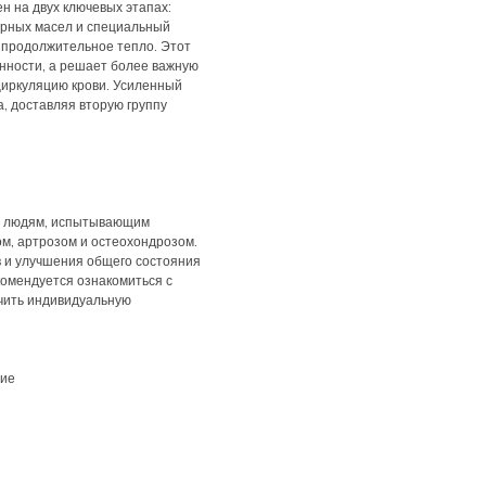
н на двух ключевых этапах:
ирных масел и специальный
 продолжительное тепло. Этот
нности, а решает более важную
циркуляцию крови. Усиленный
а, доставляя вторую группу
н людям, испытывающим
ом, артрозом и остеохондрозом.
 и улучшения общего состояния
комендуется ознакомиться с
чить индивидуальную
ние