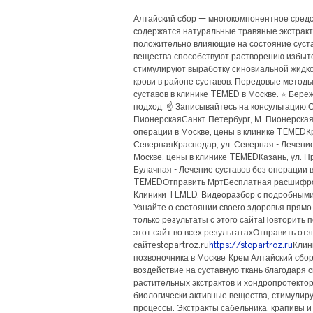
Алтайский сбор — многокомпонентное средст
содержатся натуральные травяные экстракт
положительно влияющие на состояние суста
вещества способствуют растворению избыт
стимулируют выработку синовиальной жидко
крови в районе суставов. Передовые метод
суставов в клинике TEMED в Москве. ⭐ Бер
подход. ☝️ Записывайтесь на консультацию.С
ПионерскаяСанкт-Петербург, М. Пионерская 
операции в Москве, цены в клинике TEMEDКр
СевернаяКраснодар, ул. Северная - Лечение
Москве, цены в клинике TEMEDКазань, ул. П
Булачная - Лечение суставов без операции в
TEMEDОтправить МртБесплатная расшифров
Клиники TEMED. Видеоразбор с подробными
Узнайте о состоянии своего здоровья прямо
только результаты с этого сайтаПовторить п
этот сайт во всех результатахОтправить отз
сайтеstopartroz.ru
https://stopartroz.ru
Клин
позвоночника в Москве Крем Алтайский сбо
воздействие на суставную ткань благодаря 
растительных экстрактов и хондропротекто
биологически активные вещества, стимули
процессы. Экстракты сабельника, крапивы 