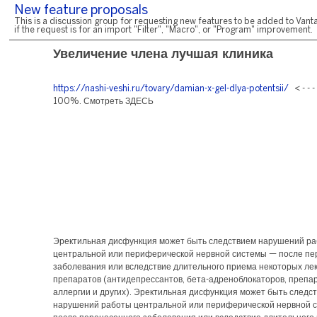
New feature proposals
This is a discussion group for requesting new features to be added to Vanta
if the request is for an import "Filter", "Macro", or "Program" improvement.
Увеличение члена лучшая клиника
https://nashi-veshi.ru/tovary/damian-x-gel-dlya-potentsii/
< - - 
100%. Смотреть ЗДЕСЬ
Эректильная дисфункция может быть следствием нарушений р
центральной или периферической нервной системы — после пе
заболевания или вследствие длительного приема некоторых ле
препаратов (антидепрессантов, бета-адреноблокаторов, препа
аллергии и других). Эректильная дисфункция может быть следс
нарушений работы центральной или периферической нервной 