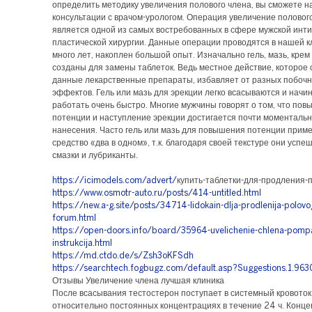
определить методику увеличения полового члена, вы сможете н
консультации с врачом-урологом. Операция увеличение половог
является одной из самых востребованных в сфере мужской инт
пластической хирургии. Данные операции проводятся в нашей к
много лет, накоплен большой опыт. Изначально гель, мазь, крем
созданы для замены таблеток. Ведь местное действие, которое
данные лекарственные препараты, избавляет от разных побоч
эффектов. Гель или мазь для эрекции легко всасываются и начи
работать очень быстро. Многие мужчины говорят о том, что по
потенции и наступление эрекции достигается почти моментальн
нанесения. Часто гель или мазь для повышения потенции приме
средство «два в одном», т.к. благодаря своей текстуре они усп
смазки и лубриканты.
https://icimodels.com/advert/
купить-таблетки-для-продления-
https://www.osmotr-auto.ru/posts/414-untitled.html
https://new.a-g.site/posts/34714-lidokain-dlja-prodlenija-polovo
forum.html
https://open-doors.info/board/35964-uvelichenie-chlena-pomp
instrukcija.html
https://md.ctdo.de/s/Zsh3oKFSdh
https://searchtech.fogbugz.com/default.asp?Suggestions.1.96
Отзывы Увеличение члена лучшая клиника
После всасывания тестостерон поступает в системный кровоток
относительно постоянных концентрациях в течение 24 ч. Конц