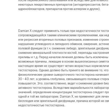
после перенесенного заболевания или вследствие длительного
некоторых лекарственных препаратов (антидепрессантов, бета
адреноблокаторов, препаратов против аллергии и других).
Damian X следует применять только при недостаточности тесто
сопровождающейся такими клиническими проявлениями, как не
или регрессия вторичных половых признаков, изменение строен
нарушение углеводного и липидного обменов, ожирение, астен
половой функции (в т.ч. снижение либидо, эректильная дисфункц
снижение минеральной плотности костей, перепады настроения
приливы и т.д. Перед началом лечения должны быть исключены
возможные причины, лежащие в основе вышеописанных симпто
настоящее время не существует четких возрастных норм велич
тестостерона. Однако должно быть принято во внимание то, что
физиологические уровни сывороточного тестостерона начинают
30 - 40 лет, а уровень глобулина, связывающего половые стеро
повышается. Это, соответственно, ведет к снижению уровня био
активного тестостерона. Вследствие вариабельности лаборато
значений, определение концентрации тестостерона следует пр
одной и той же лаборатории. Damian X, не применяют для лече
бесплодия или эректильной дисфункции, причина которой не св
недостаточностью тестостерона.