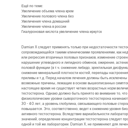
Ещё по теме:
Увеличение объема члена крем
Увеличение полового члена без
Увеличения члена домашний
Увеличение члена в россии
Гиалуроновая кислота увеличение члена иркутск
Damian X следует применять только при недостаточности тесто
сопровождающейся такими клиническими проявлениями, как не
или регрессия вторичных половых признаков, изменение строен
нарушение углеводного и липидного обменов, ожирение, астен
половой функции (в т.ч. снижение либидо, эректильная дисфункц
снижение минеральной плотности костей, перепады настроения
приливы и т.д. Перед началом лечения должны быть исключены
возможные причины, лежащие в основе вышеописанных симпто
настоящее время не существует четких возрастных норм велич
тестостерона. Однако должно быть принято во внимание то, что
физиологические уровни сывороточного тестостерона начинают
30 - 40 лет, а уровень глобулина, связывающего половые стеро
повышается. Это, соответственно, ведет к снижению уровня био
активного тестостерона. Вследствие вариабельности лаборато
значений, определение концентрации тестостерона следует пр
одной и той же лаборатории. Damian X, не применяют для лече