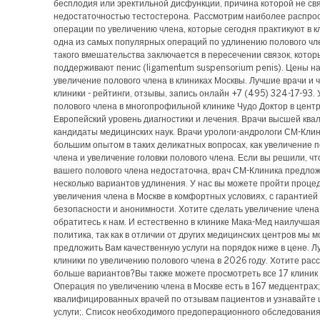
бесплодия или эректильной дисфункции, причина которой не св
недостаточностью тестостерона. Рассмотрим наиболее распр
операции по увеличению члена, которые сегодня практикуют в к
одна из самых популярных операций по удлинению полового чл
такого вмешательства заключается в пересечении связок, котор
поддерживают пенис (ligamentum suspensorium penis). Цены на
увеличение полового члена в клиниках Москвы. Лучшие врачи и 
клиники - рейтинги, отзывы, запись онлайн +7 (495) 324-17-93.
полового члена в многопрофильной клинике Чудо Доктор в цент
Европейский уровень диагностики и лечения. Врачи высшей ква
кандидаты медицинских наук. Врачи урологи-андрологи СМ-Кли
большим опытом в таких деликатных вопросах, как увеличение 
члена и увеличение головки полового члена. Если вы решили, чт
вашего полового члена недостаточна, врач СМ-Клиника предло
несколько вариантов удлинения. У нас вы можете пройти проце
увеличения члена в Москве в комфортных условиях, с гарантией
безопасности и анонимности. Хотите сделать увеличение член
обратитесь к нам. И естественно в клинике Мака-Мед наилучша
политика, так как в отличии от других медицинских центров мы 
предложить Вам качественную услуги на порядок ниже в цене. 
клиники по увеличению полового члена в 2026 году. Хотите рас
больше вариантов?Вы также можете просмотреть все 17 клиник
Операция по увеличению члена в Москве есть в 167 медцентрах
квалифицированных врачей по отзывам пациентов и узнавайте 
услуги;. Список необходимого предоперационного обследования