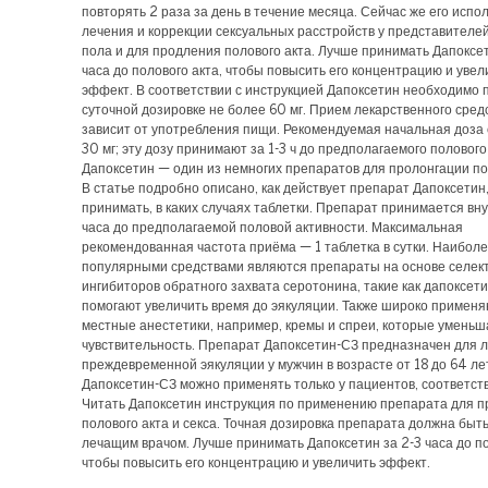
повторять 2 раза за день в течение месяца. Сейчас же его испо
лечения и коррекции сексуальных расстройств у представителе
пола и для продления полового акта. Лучше принимать Дапоксет
часа до полового акта, чтобы повысить его концентрацию и увел
эффект. В соответствии с инструкцией Дапоксетин необходимо 
суточной дозировке не более 60 мг. Прием лекарственного сред
зависит от употребления пищи. Рекомендуемая начальная доза
30 мг; эту дозу принимают за 1-3 ч до предполагаемого полового
Дапоксетин — один из немногих препаратов для пролонгации по
В статье подробно описано, как действует препарат Дапоксетин, 
принимать, в каких случаях таблетки. Препарат принимается вну
часа до предполагаемой половой активности. Максимальная
рекомендованная частота приёма — 1 таблетка в сутки. Наибол
популярными средствами являются препараты на основе селек
ингибиторов обратного захвата серотонина, такие как дапоксети
помогают увеличить время до эякуляции. Также широко примен
местные анестетики, например, кремы и спреи, которые умень
чувствительность. Препарат Дапоксетин-СЗ предназначен для 
преждевременной эякуляции у мужчин в возрасте от 18 до 64 л
Дапоксетин-СЗ можно применять только у пациентов, соответст
Читать Дапоксетин инструкция по применению препарата для 
полового акта и секса. Точная дозировка препарата должна быт
лечащим врачом. Лучше принимать Дапоксетин за 2-3 часа до по
чтобы повысить его концентрацию и увеличить эффект.