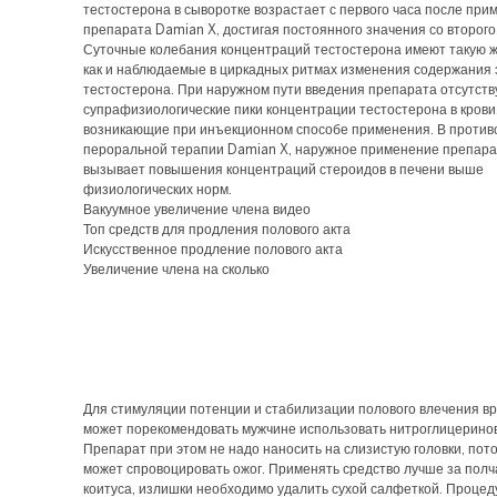
тестостерона в сыворотке возрастает с первого часа после при
препарата Damian X, достигая постоянного значения со второго
Суточные колебания концентраций тестостерона имеют такую ж
как и наблюдаемые в циркадных ритмах изменения содержания 
тестостерона. При наружном пути введения препарата отсутст
супрафизиологические пики концентрации тестостерона в крови
возникающие при инъекционном способе применения. В проти
пероральной терапии Damian X, наружное применение препара
вызывает повышения концентраций стероидов в печени выше
физиологических норм.
Вакуумное увеличение члена видео
Топ средств для продления полового акта
Искусственное продление полового акта
Увеличение члена на сколько
Для стимуляции потенции и стабилизации полового влечения вр
может порекомендовать мужчине использовать нитроглицеринов
Препарат при этом не надо наносить на слизистую головки, пото
может спровоцировать ожог. Применять средство лучше за полч
коитуса, излишки необходимо удалить сухой салфеткой. Процед