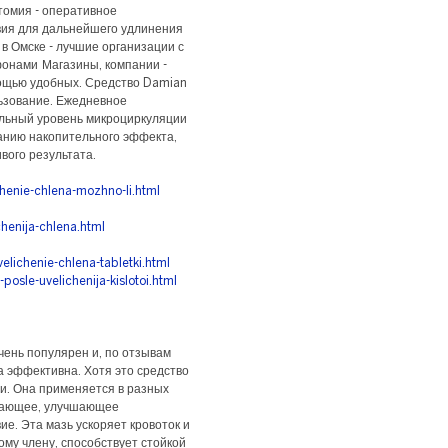
томия - оперативное
вия для дальнейшего удлинения
 в Омске - лучшие организации с
фонами Магазины, компании -
мощью удобных. Средство Damian
льзование. Ежедневное
льный уровень микроциркуляции
анию накопительного эффекта,
вого результата.
henie-chlena-mozhno-li.html
chenija-chlena.html
elichenie-chlena-tabletki.html
posle-uvelichenija-kislotoi.html
чень популярен и, по отзывам
а эффективна. Хотя это средство
и. Она применяется в разных
ивающее, улучшающее
ие. Эта мазь ускоряет кровоток и
му члену, способствует стойкой