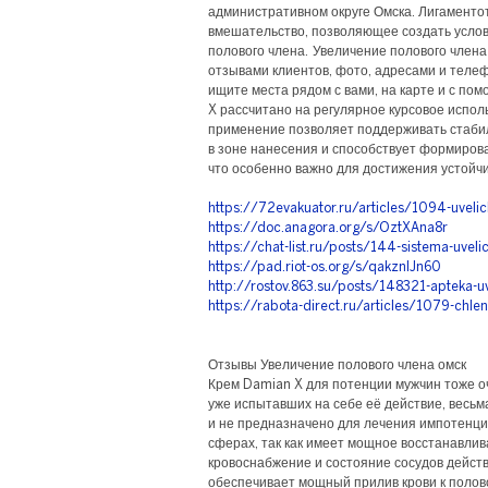
административном округе Омска. Лигаменто
вмешательство, позволяющее создать усло
полового члена. Увеличение полового члена
отзывами клиентов, фото, адресами и теле
ищите места рядом с вами, на карте и с по
X рассчитано на регулярное курсовое испо
применение позволяет поддерживать стаби
в зоне нанесения и способствует формиров
что особенно важно для достижения устойчи
https://72evakuator.ru/articles/1094-uvelic
https://doc.anagora.org/s/OztXAna8r
https://chat-list.ru/posts/144-sistema-uveli
https://pad.riot-os.org/s/qakznlJn60
http://rostov.863.su/posts/148321-apteka-uv
https://rabota-direct.ru/articles/1079-chlen-
Отзывы Увеличение полового члена омск
Крем Damian X для потенции мужчин тоже о
уже испытавших на себе её действие, весьм
и не предназначено для лечения импотенци
сферах, так как имеет мощное восстанавл
кровоснабжение и состояние сосудов действ
обеспечивает мощный прилив крови к полово