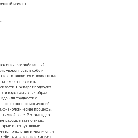
твенный момент.
та
поколения, разработанный
уть уверенность в себе и
 кто сталкивается с начальными
, кто хочет повысить
близости. Препарат подходит
, кто ведёт активный образ
бидо или трудности с
 — не просто косметический
на физиологические процессы,
нтимной зоне. В этом видео
лог рассказывает о видах
оторые конструктивные
для выпрямления и увеличения
действия, который и диктует.