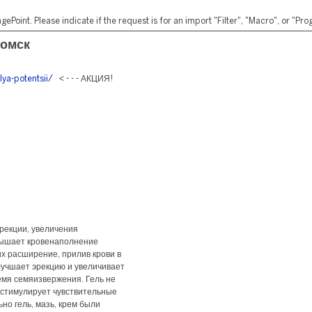
ePoint. Please indicate if the request is for an import "Filter", "Macro", or "P
 омск
lya-potentsii/
< - - - АКЦИЯ!
рекции, увеличения
вышает кровенаполнение
х расширение, прилив крови в
лучшает эрекцию и увеличивает
емя семяизвержения. Гель не
 стимулирует чувствительные
о гель, мазь, крем были