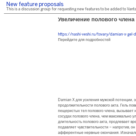
New feature proposals
This is a discussion group for requesting new features to be added to Vantag
Увеличение полового члена
https://nashi-veshi.ru/tovary/damian-x-gel-d
Перейдите для подробностей
Damian X для усиления мужской потенции, э
продолжительности полового акта. Гель по
пещеристых тел полового члена, вызывает и
сосудах полового члена, чем максимально у
длительность полового акта, продлевает вр
подавляет чувствительности – напротив, он
афферентные нервные окончания. Изначальн