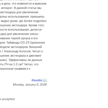
ь в день, что изменится в мужском
 аппарат. В данной статье мы
 экстендера для увеличения
ороны использования, принципы
видео уроки, где более подробно
ошение экстендера. Кроме того,
рости использования, делятся
ндер для увеличения члена -
ивание тканей органа и его
тров. Таймкоды:00:25 Удлинение
 Модели экстендеров. Внешний
м / Александр Колосов. Читал о
ошение экстендера и джелкинг
вание). Эффективны ли данные
ь ПЧ на 1-2 см? Читал, что
ерьезным травмам и к
Klavdiia
Monday, January 5, 2026
be accepted.