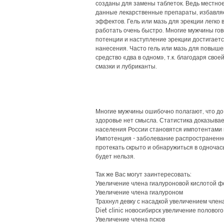
созданы для замены таблеток. Ведь местное
данные лекарственные препараты, избавля
эффектов. Гель или мазь для эрекции легко
работать очень быстро. Многие мужчины гов
потенции и наступление эрекции достигает
нанесения. Часто гель или мазь для повыш
средство «два в одном», т.к. благодаря сво
смазки и лубриканты.
Многие мужчины ошибочно полагают, что до
здоровье нет смысла. Статистика доказыва
населения России становятся импотентами в
Импотенция - заболевание распространенно
протекать скрыто и обнаружиться в одночас
будет нельзя.
Так же Вас могут заинтересовать:
Увеличение члена гиалуроновой кислотой ф
Увеличение члена гиалуроном
Трахнул девку с насадкой увеличением член
Diet clinic новосибирск увеличение половог
Увеличение члена псков