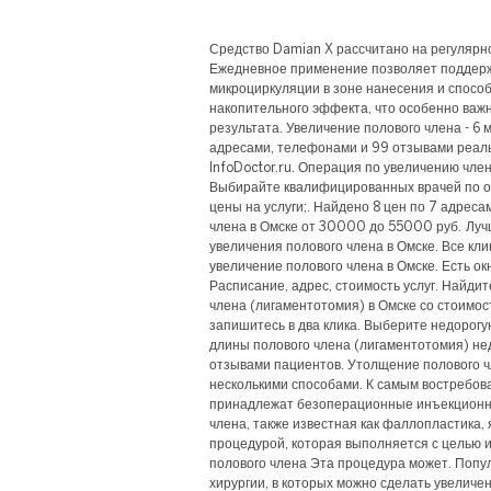
Средство Damian X рассчитано на регулярн
Ежедневное применение позволяет поддерж
микроциркуляции в зоне нанесения и спос
накопительного эффекта, что особенно важ
результата. Увеличение полового члена - 6 
адресами, телефонами и 99 отзывами реаль
InfoDoctor.ru. Операция по увеличению член
Выбирайте квалифицированных врачей по о
цены на услуги;. Найдено 8 цен по 7 адреса
члена в Омске от 30000 до 55000 руб. Луч
увеличения полового члена в Омске. Все кли
увеличение полового члена в Омске. Есть окн
Расписание, адрес, стоимость услуг. Найди
члена (лигаментотомия) в Омске со стоимо
запишитесь в два клика. Выберите недорогу
длины полового члена (лигаментотомия) не
отзывами пациентов. Утолщение полового 
несколькими способами. К самым востребо
принадлежат безоперационные инъекционны
члена, также известная как фаллопластика,
процедурой, которая выполняется с целью
полового члена Эта процедура может. Попу
хирургии, в которых можно сделать увеличе