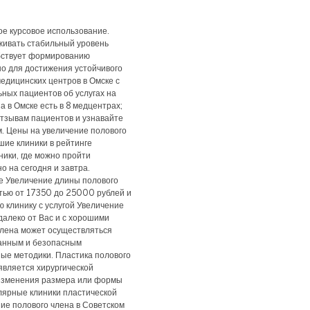
ое курсовое использование.
ивать стабильный уровень
обствует формированию
но для достижения устойчивого
медицинских центров в Омске с
ных пациентов об услугах на
а в Омске есть в 8 медцентрах;
тзывам пациентов и узнавайте
м. Цены на увеличение полового
шие клиники в рейтинге
ники, где можно пройти
о на сегодня и завтра.
те Увеличение длины полового
стью от 17350 до 25000 рублей и
ю клинику с услугой Увеличение
далеко от Вас и с хорошими
члена может осуществляться
ванным и безопасным
е методики. Пластика полового
 является хирургической
 изменения размера или формы
лярные клиники пластической
ние полового члена в Советском