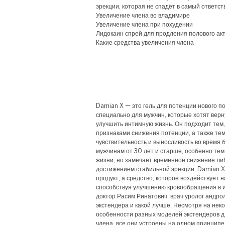
эрекции, которая не спадёт в самый ответс
Увеличение члена во владимире
Увеличение члена при похудении
Лидокаин спрей для продления полового ак
Какие средства увеличения члена
Damian X — это гель для потенции нового 
специально для мужчин, которые хотят верн
улучшить интимную жизнь. Он подходит тем,
признаками снижения потенции, а также тем
чувствительность и выносливость во время 
мужчинам от 30 лет и старше, особенно тем
жизни, но замечает временное снижение ли
достижением стабильной эрекции. Damian X
продукт, а средство, которое воздействует 
способствуя улучшению кровообращения в и
доктор Расим Ринатович, врач уролог андро
экстендера и какой лучше. Несмотря на нек
особенности разных моделей экстендеров 
члена, все они устроены на одном принципе 