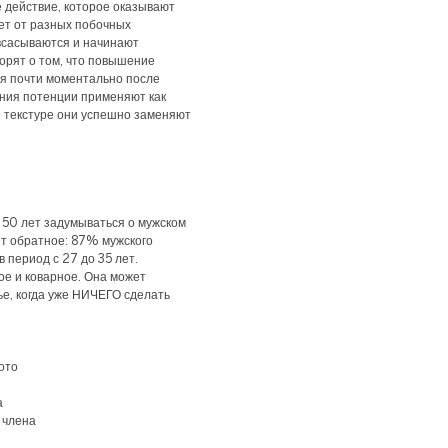
 действие, которое оказывают
ет от разных побочных
 всасываются и начинают
орят о том, что повышение
ся почти моментально после
ения потенции применяют как
ей текстуре они успешно заменяют
 50 лет задумываться о мужском
ет обратное: 87% мужского
 период с 27 до 35 лет.
е и коварное. Она может
ье, когда уже НИЧЕГО сделать
ото
а
о члена