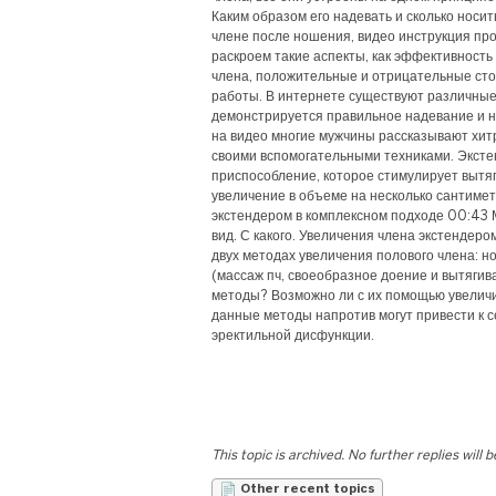
Каким образом его надевать и сколько носит
члене после ношения, видео инструкция про
раскроем такие аспекты, как эффективность
члена, положительные и отрицательные ст
работы. В интернете существуют различные 
демонстрируется правильное надевание и н
на видео многие мужчины рассказывают хит
своими вспомогательными техниками. Эксте
приспособление, которое стимулирует вытяг
увеличение в объеме на несколько сантиме
экстендером в комплексном подходе 00:43
вид. С какого. Увеличения члена экстендеро
двух методах увеличения полового члена: н
(массаж пч, своеобразное доение и вытяги
методы? Возможно ли с их помощью увеличит
данные методы напротив могут привести к с
эректильной дисфункции.
This topic is archived. No further replies will 
Other recent topics