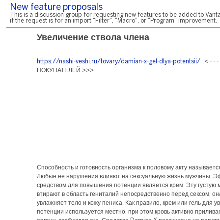
New feature proposals
This is a discussion group for requesting new features to be added to Vanta
if the request is for an import "Filter", "Macro", or "Program" improvement.
Увеличение ствола члена
https://nashi-veshi.ru/tovary/damian-x-gel-dlya-potentsii/
< - - 
ПОКУПАТЕЛЕЙ >>>
Способность и готовность организма к половому акту называетс
Любые ее нарушения влияют на сексуальную жизнь мужчины. 
средством для повышения потенции является крем. Эту густую 
втирают в область гениталий непосредственно перед сексом, о
увлажняет тело и кожу пениса. Как правило, крем или гель для 
потенции используется местно, при этом кровь активно прилива