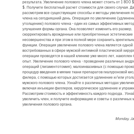
результата. Увеличение полового члена может стоить от 1 800 
$. Получите бесплатный расчет стоимости для своего случая. Д
рассмотрим все существующие способы и методы увеличения п
члена на сегодняшний день. Операция по увеличению (удлинен
утолщению) полового члена - один из самых эффективных мето
улучшения формы органа. Она позволяет изменить его размер,
скорректировать врожденные или приобретенные эстетические
несовершенства и при этом в полной мере сохранить эректильн
функции. Операция увеличение полового члена является одной
востребованных в сфере мужской интимной пластической хирур
операции проводятся в нашей клинике уже много лет, накоплен
опыт. Увеличение полового члена - проведение различных андр
операций (лигаментотомия), малоинвазивных (с помощью прок
процедур введения в мягкие ткани препаратов гиалуроновой кис
филера, с помощью которых достигается удлинение и/или уто
мужского полового члена. Узнайте о различных методах увеличе
включая инъекции филлеров, хирургическое удлинение и упраж
Рассмотрим стоимость и эффективность каждого подхода.. Узна
увеличить член, и получите информацию и советы о различных 
увеличения полового органа.
Monday, Ja