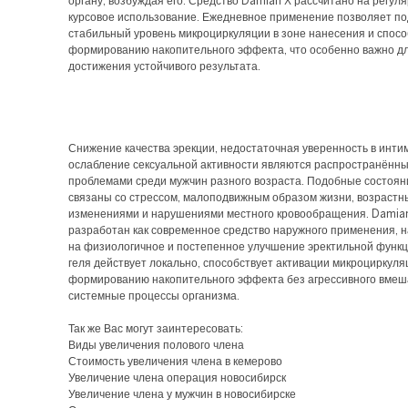
органу, возбуждая его. Средство Damian X рассчитано на регул
курсовое использование. Ежедневное применение позволяет п
стабильный уровень микроциркуляции в зоне нанесения и спосо
формированию накопительного эффекта, что особенно важно д
достижения устойчивого результата.
Снижение качества эрекции, недостаточная уверенность в инти
ослабление сексуальной активности являются распространённ
проблемами среди мужчин разного возраста. Подобные состоян
связаны со стрессом, малоподвижным образом жизни, возраст
изменениями и нарушениями местного кровообращения. Damia
разработан как современное средство наружного применения, 
на физиологичное и постепенное улучшение эректильной функ
геля действует локально, способствует активации микроциркуля
формированию накопительного эффекта без агрессивного вмеш
системные процессы организма.
Так же Вас могут заинтересовать:
Виды увеличения полового члена
Стоимость увеличения члена в кемерово
Увеличение члена операция новосибирск
Увеличение члена у мужчин в новосибирске