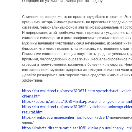
Операция по увеличению члена ростов на дону
Снижение потенции — это не просто неудобство в постели. Это 
организма, который может указывать на проблемы с сердечно-с
системой, гормональным фоном или психоэмоциональным сост
Игнорирование этой проблемы может привести к ухудшению кач
снижению самооценки и даже конфликтам в личных отношениях
мужчины начинают чувствовать себя неуверенно, избегают инт
близости, что может повлиять на их психику и отношения с парт
Причинами снижения потенции могут стать вредные условия тру
привычки, малоподвижный образ жизни, несбалансированное п
стрессы и переутомления, различные болезни и лекарства. Нер
восстановления мужского здоровья используются именно мази д
Давайте разберёмся, чем хороши такие средства и какие из них
эффективны.
https://ru-wallstreet.ru/posts/610671-chto-sposobstvuet-uvelich
chlena.html
https://oubs.ru/articles/1081-klinika-po-uvelicheniyu-chlena.html
https://ru-wallstreet.ru/posts/610655-uvelichenie-polovogo-chle
rezultat.html
https://rentadecamionesenhermosillo.com/advert/
увеличение-э
члена/
https://rabota-direct.ru/articles/1081-klinika-po-uvelicheniyu-ch