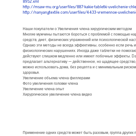
8952.xml
http://msaw-mu.org/userfiles/887-kakie-tabletki-uvelichenie-chl
http://nanyangtextile.com/userfiles/4433-vremennoe-uvelicheni
Наши покупатели о Увеличения члена хирургическим методом
Многие мужчины пытаются бороться с проблемой с помощью н
средств, диет, физических упражнений или психологической нас
Однако эти методы не всегда эффективны, особенно если речь и
физиологических нарушениях. Иногда даже таблетки не помогаю
действуют слишком медленно или имеют побочные эффекты. D
предлагает альтернативу — действенное, но щадящее средство,
можно использовать дома, без рецепта и с минимальным риском
здоровья.
Увеличение объема члена филлерами
Фото увеличения головки члена
Увеличение члена опыт
Хирургическое увеличение члена видео
Применение одних средств может быть разовым, группа других 