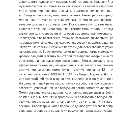
используется курсом или в комплексной терапии заболеваний, с
мужским бессилием. Нанесенный препарат не является против
для применения презерватива. Можно самостоятельно сделать
возбуждающий крем в домашних условиях. Такое средство пред
медово-спиртовую основу, этой смесью в небольшом количестве
вечером смазывать половой член. Показанием к использованию
является: лечение импотенции при комплексной терапии; преж
эякуляция; кратковременный половой акт; сниженная потенция; 
наслаждения во время секса. Узнайте, возможно ли увеличить р
помощью помпы, сохраняя мужское здоровье и предотвращая п
Экспертные советы и научные подходы для естественного улуч
качества жизни. Врачи рекомендуют применять помпу с целью 
кровообращения в тканях гениталий, тренировки кавернозных т
растяжение и последующего роста органа. Пользователи отмеч
эффективность метода для укрепления эрекции, восстановлени
увеличения размеров. Помпа ручная, увеличение члена, 18+ — к
интернет-магазине УНИВЕРСАЛ!ОПТ на Яндекс Маркете. Достав
или в ближайший пункт выдачи. Отзывы реальных покупателей о
На фоне активной рекламы различных устройств и препаратов 
встретить утверждения, что вакуумная помпа помогает увеличит
Помпирование члена в домашних условиях, правильный выбор 
размеры колбы, техники и программы использования вакуумной
увеличения размера члена, как в длину, так и в толщину, а такж
эрекции. Рассмотрим более подробно данное устройство и поп
ответить на вопрос, а реально ли вакуумная помпа может увели