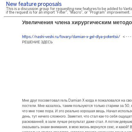
New feature proposals
This is a discussion group for requesting new features to be added to Vanta
if the request is for an import "Filter", "Macro", or "Program" improvement.
Увеличения члена хирургическим метод
https://nashi-veshi.ru/tovary/damian-x-gel-dlya-potentsii/
< - - 
РЕШЕНИЕ ЗДЕСЬ
Мне друг посоветовал гель Damian X когда я пожаловался на сво
постели. Мне казалось, таким пользуются только старики за 50, 
что мне тоже пора. И это реально хорошая вещь. Начал исполь
день, тут ничего сложного. Заметил, что стал как-то себя ощуща
раскованней, в зале лучше результат даже стал. А потом девушк
оказывать знаки внимания, в мою жизнь вернулся секс, и какой!