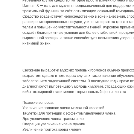
нереально крутое средство, которое просто изменило меня и мо
Damian X — гель для мужчин, предназначенный для поддержки 
эректильной функции за счёт оптимизации локальной гемодинам
Средство воздействует непосредственно в зоне нанесения, спо
расширению кровеносных сосудов, усилению притока крови к к
телам и повышению чувствительности тканей. Курсовое примен
создаёт благоприятные условия для более стабильной, продол
выраженной эрекции, а также способствует повышению уверенн
интимной жизни.
Снижение выработки мужских половых гормонов обычно происхо
возрастом, однако в некоторых случаях такое явление обусловл
заболеванием эндокринной системы. В последние годы врачи в
диагностируют импотенцию у молодых мужчин, страдающих ожи
избыток жировой ткани меняет гормональный фон человека.
Похожие вопросы:
Увеличение полового члена молочной кислотой
Таблетки для потенции с эффектом увеличения члена
Эро увеличение члена трансы соло
Операция увеличение члена мужчин
Увеличение притока крови к члену