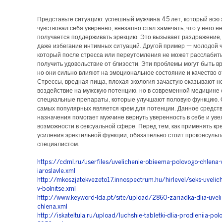
Представьте ситуацию: успешный мужчина 45 лет, который всю
чувствовал себя уверенно, внезапно стал замечать, что у него не
получается поддерживать эрекцию. Это вызывает раздражение, 
даже избегание интимных ситуаций. Другой пример — молодой ч
который после стресса или переутомления не может расслабить
получить удовольствие от близости. Эти проблемы могут быть 
но они сильно влияют на эмоциональное состояние и качество 
Стрессы, вредная пища, плохая экология зачастую оказывают н
воздействие на мужскую потенцию, но в современной медицине
специальные препараты, которые улучшают половую функцию. 
самых популярных является крем для потенции. Данное средств
назначения помогает мужчине вернуть уверенность в себе и уве
возможности в сексуальной сфере. Перед тем, как применять кр
усиления эректильной функции, обязательно стоит проконсульт
специалистом.
https://cdml.ru/userfiles/uvelichenie-obieema-polovogo-chlena-
iaroslavle.xml
http://mkoszjatekvezeto17.innospectrum.hu/hirlevel/seks-uvelic
v-bolnitse.xml
http://www.keyword-lda.pt/site/upload/2860-zariadka-dlia-uveli
chlena.xml
http://iskateltula.ru/upload/luchshie-tabletki-dlia-prodleniia-pol