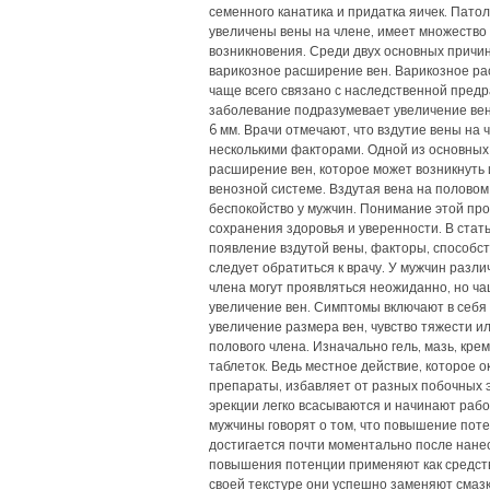
семенного канатика и придатка яичек. Патол
увеличены вены на члене, имеет множество
возникновения. Среди двух основных причин
варикозное расширение вен. Варикозное ра
чаще всего связано с наследственной пред
заболевание подразумевает увеличение вен
6 мм. Врачи отмечают, что вздутие вены на 
несколькими факторами. Одной из основных
расширение вен, которое может возникнуть
венозной системе. Вздутая вена на полово
беспокойство у мужчин. Понимание этой пр
сохранения здоровья и уверенности. В стат
появление вздутой вены, факторы, способст
следует обратиться к врачу. У мужчин разл
члена могут проявляться неожиданно, но ч
увеличение вен. Симптомы включают в себя 
увеличение размера вен, чувство тяжести и
полового члена. Изначально гель, мазь, кр
таблеток. Ведь местное действие, которое
препараты, избавляет от разных побочных 
эрекции легко всасываются и начинают рабо
мужчины говорят о том, что повышение пот
достигается почти моментально после нанес
повышения потенции применяют как средство
своей текстуре они успешно заменяют смазк