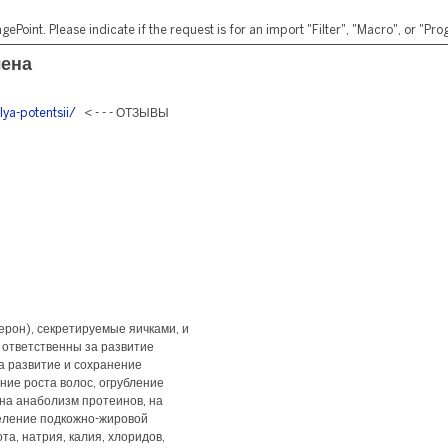
ePoint. Please indicate if the request is for an import "Filter", "Macro", or "P
лена
lya-potentsii/
< - - - ОТЗЫВЫ
ерон), секретируемые яичками, и
 ответственны за развитие
а развитие и сохранение
ние роста волос, огрубление
 на анаболизм протеинов, на
деление подкожно-жировой
та, натрия, калия, хлоридов,