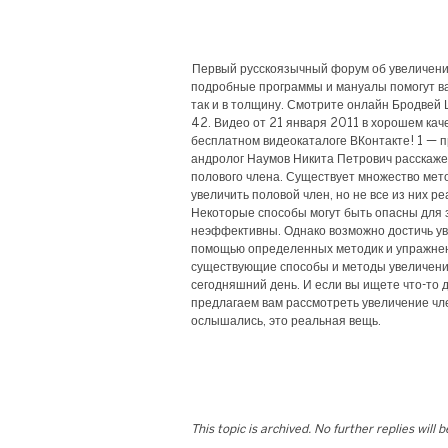
Первый русскоязычный форум об увеличени
подробные программы и мануалы помогут вам
так и в толщину. Смотрите онлайн Бродвей 
42. Видео от 21 января 2011 в хорошем каче
бесплатном видеокаталоге ВКонтакте! 1 — п
андролог Наумов Никита Петрович расскаже
полового члена. Существует множество мет
увеличить половой член, но не все из них р
Некоторые способы могут быть опасны для 
неэффективны. Однако возможно достичь ув
помощью определенных методик и упражнен
существующие способы и методы увеличени
сегодняшний день. И если вы ищете что-то 
предлагаем вам рассмотреть увеличение чле
ослышались, это реальная вещь.
This topic is archived. No further replies will 