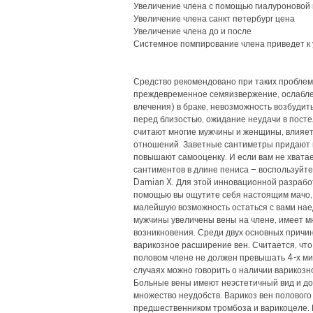
Увеличение члена с помощью гиалуроновой 
Увеличение члена санкт петербург цена
Увеличение члена до и после
Системное помпирование члена приведет к
Средство рекомендовано при таких проблема
преждевременное семяизвержение, ослабле
влечения) в браке, невозможность возбудить
перед близостью, ожидание неудачи в посте
считают многие мужчины и женщины, влияет
отношений. Заветные сантиметры придают п
повышают самооценку. И если вам не хватае
сантиментов в длине пениса – воспользуйте
Damian X. Для этой инновационной разработ
помощью вы ощутите себя настоящим мачо, 
малейшую возможность остаться с вами наед
мужчины увеличены вены на члене, имеет 
возникновения. Среди двух основных причин
варикозное расширение вен. Считается, что
половом члене не должен превышать 4-х ми
случаях можно говорить о наличии варикозн
Больные вены имеют неэстетичный вид и д
множество неудобств. Варикоз вен полового
предшественником тромбоза и варикоцеле. 