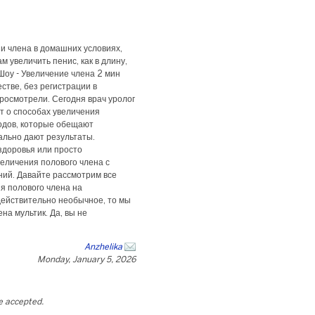
и члена в домашних условиях,
 увеличить пенис, как в длину,
Шоу - Увеличение члена 2 мин
стве, без регистрации в
росмотрели. Сегодня врач уролог
т о способах увеличения
одов, которые обещают
еально дают результаты.
здоровья или просто
еличения полового члена с
ий. Давайте рассмотрим все
я полового члена на
действительно необычное, то мы
на мультик. Да, вы не
Anzhelika
Monday, January 5, 2026
be accepted.