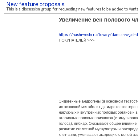
New feature proposals
This is a discussion group for requesting new features to be added to Vantag
Увеличение вен полового ч
https://nashi-veshi.ru/tovary/damian-x-gel-d
ПОКУПАТЕЛЕЙ >>>
Эндогенные андрогены (в основном тестост
их основной метаболит дигидротестостерон
наружных и внутренних половых органов и з
вторичных половых признаков (стимулирова
голоса), либидо. Оказывают общее влияние
развитие скелетной мускулатуры и распре
клетчатки, уменьшают экскрецию с мочой азо