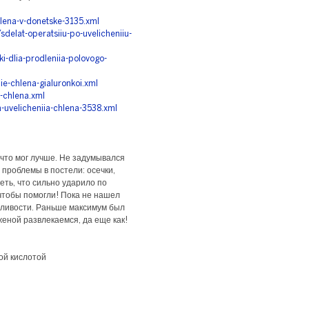
hlena-v-donetske-3135.xml
elat-operatsiiu-po-uvelicheniiu-
i-dlia-prodleniia-polovogo-
ie-chlena-gialuronkoi.xml
e-chlena.xml
a-uvelicheniia-chlena-3538.xml
 что мог лучше. Не задумывался
 проблемы в постели: осечки,
ть, что сильно ударило по
 чтобы помогли! Пока не нашел
сливости. Раньше максимум был
женой развлекаемся, да еще как!
ой кислотой