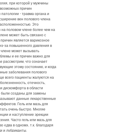
огия, при которой у мужчины
 возможных причин
 патологии - травма органа и
сширение вен полового члена
расположенностью. Это
 на половом члене более чем на
члене может быть связано с
 причин является варикозное
 из-за повышенного давления в
м члене может вызывать
облемы и ее причин важно для
ье рассмотрим, что означает
вующие этому состоянию, и когда
ичные заболевания полового
аще всего пациенты жалуются на
болезненность, отечность,
ли дискомфорта в области
ем были созданы для замены
 оказывают данные лекарственные
эффектов. Гель или мазь для
тать очень быстро. Многие
енции и наступление эрекции
ения. Часто гель или мазь для
 «два в одном», т.к. благодаря
и и лубриканты.