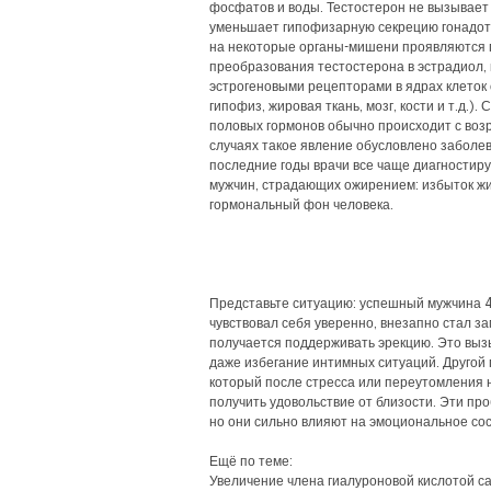
фосфатов и воды. Тестостерон не вызывает 
уменьшает гипофизарную секрецию гонадо
на некоторые органы-мишени проявляются 
преобразования тестостерона в эстрадиол, 
эстрогеновыми рецепторами в ядрах клеток 
гипофиз, жировая ткань, мозг, кости и т.д.)
половых гормонов обычно происходит с возр
случаях такое явление обусловлено заболе
последние годы врачи все чаще диагностир
мужчин, страдающих ожирением: избыток ж
гормональный фон человека.
Представьте ситуацию: успешный мужчина 4
чувствовал себя уверенно, внезапно стал зам
получается поддерживать эрекцию. Это выз
даже избегание интимных ситуаций. Другой
который после стресса или переутомления 
получить удовольствие от близости. Эти пр
но они сильно влияют на эмоциональное со
Ещё по теме:
Увеличение члена гиалуроновой кислотой са