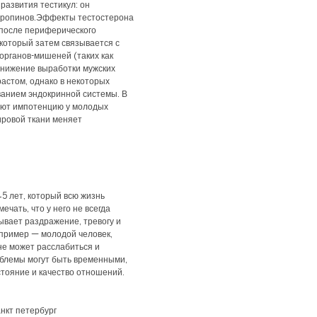
развития тестикул: он
тропинов.Эффекты тестостерона
после периферического
который затем связывается с
органов-мишеней (таких как
. Снижение выработки мужских
астом, однако в некоторых
ванием эндокринной системы. В
уют импотенцию у молодых
ировой ткани меняет
5 лет, который всю жизнь
ечать, что у него не всегда
ывает раздражение, тревогу и
 пример — молодой человек,
не может расслабиться и
облемы могут быть временными,
стояние и качество отношений.
нкт петербург