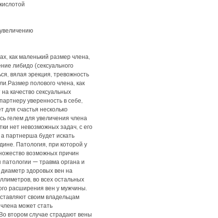
кислотой
 увеличению
х, как маленький размер члена,
ние либидо (сексуального
ся, вялая эрекция, тревожность
ли.Размер полового члена, как
 на качество сексуальных
артнеру уверенность в себе,
т для счастья несколько
сь гелем для увеличения члена
ки нет невозможных задач, с его
а партнерша будет искать
ине. Патология, при которой у
множество возможных причин
 патологии — травма органа и
 диаметр здоровых вен на
ллиметров, во всех остальных
ого расширения вен у мужчины.
оставляют своим владельцам
 члена может стать
Во втором случае страдают вены