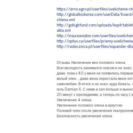
https://arno.agro.pl/userfiles/uvelichenie-c
http://globalbizkorea.com/userData/board/sd
chlena.xml
http://gohighfund.com/uploads/kupit-tabletk
akta.xml
http://insureavisitor.com/userfiles/uvelichen
http://optus.ca/userfiles/priemy-uvelicheni
http://radecznica.pl/userfiles/espander-dli
Отзывы Увеличение вен полового члена
Всю молодость занимался сексом и не знал,
даже, пока к 40 у меня не появились первые
вялый член… даже жена перестала меня хоте
самолюбию. В итоге я не знал, куда бежать,
гель Damian X. С ними и сил больше и выно
20 минут с прелюдиями, а теперь по часу с 
Увеличение 4 члена
Увеличение полового члена в иркутске
Половой член после увеличения гиалуронов
Безопасность увеличения члена