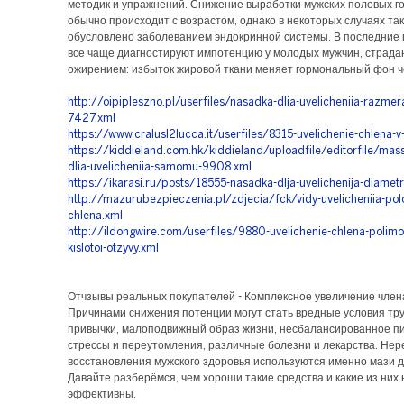
методик и упражнений. Снижение выработки мужских половых г
обычно происходит с возрастом, однако в некоторых случаях та
обусловлено заболеванием эндокринной системы. В последние 
все чаще диагностируют импотенцию у молодых мужчин, страд
ожирением: избыток жировой ткани меняет гормональный фон ч
http://oipipleszno.pl/userfiles/nasadka-dlia-uvelicheniia-razmer
7427.xml
https://www.cralusl2lucca.it/userfiles/8315-uvelichenie-chlena-v
https://kiddieland.com.hk/kiddieland/uploadfile/editorfile/mas
dlia-uvelicheniia-samomu-9908.xml
https://ikarasi.ru/posts/18555-nasadka-dlja-uvelichenija-diamet
http://mazurubezpieczenia.pl/zdjecia/fck/vidy-uvelicheniia-pol
chlena.xml
http://ildongwire.com/userfiles/9880-uvelichenie-chlena-polimo
kislotoi-otzyvy.xml
Отчзывы реальных покупателей - Комплексное увеличение член
Причинами снижения потенции могут стать вредные условия тру
привычки, малоподвижный образ жизни, несбалансированное п
стрессы и переутомления, различные болезни и лекарства. Нер
восстановления мужского здоровья используются именно мази д
Давайте разберёмся, чем хороши такие средства и какие из них
эффективны.