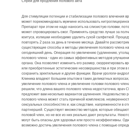
Спрей для продления полового акта
Для стимуляции потенции и стабилизации полового влечения вр
может порекомендовать мужчине использовать нитроглицеринов
Препарат при этом не надо наносить на слизистую головки, пото
может спровоцировать ожог. Применять средство лучше за полч
коитуса, излишки необходимо удалить сухой салфеткой. Процед
повторять 2 раза за день в течение месяца. Давайте рассмотри
существующие способы и методы увеличения полового члена н
сегодняшний день. Операция по увеличению (удлинению, утол
полового члена - один из самых эффективных методов улучше
органа. Она позволяет изменить его размер, скорректировать 
или приобретенные эстетические несовершенства и при этом в
сохранить эректильные и другие функции. Врачи урологи-андро
Клиника владеют большим опытом в таких деликатных вопросах,
увеличение полового члена и увеличение головки полового член
решили, что длина вашего полового члена недостаточна, врач 
предложит вам несколько вариантов удлинения. Недовольство 
полового члена может стать причиной комплексов, неуверенност
сексуальных способностях и, как следствие, напряженности в о
партнершей. Существует множество методов, которые обещают
половой член, но не все из них реально дают результаты. Неко
могут быть опасны для здоровья или просто неэффективны. Од
возможно достичь увеличения полового члена с помощью опре