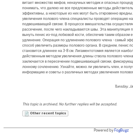
витает множество мифов, ненаучных методик и опасных процед
понимать, что далеко не все предложенные методы действител
эффективны, а некоторые из них могут быть откровенно вредны
увеличения полового члена специалисты проводят операцию на
подвешивающей связке. В процессе вмешательства осуществля
рассечение, после чего накладываются швы. Эта манипуляция 
вынуть пенис из-под лобковой кости, обеспечив таким образом е
удлинение. Операция по удлинению полового члена - самый э
способ увеличить размеры полового органа. В среднем, пенис п
становится длиннее на 3-8 см. Лигаментотомия является наибо
действенным методом увеличения длины ствола полового член
заключается в пересечении подвешивающей связки, фиксирующ
лонному сочленению. Узнайте, можно ли увеличить член, и полу
информацию и советы о различных методах увеличения половог
Tuesday, J
This topic is archived. No further replies will be accepted.
Other recent topics
Powered by
FogBugz