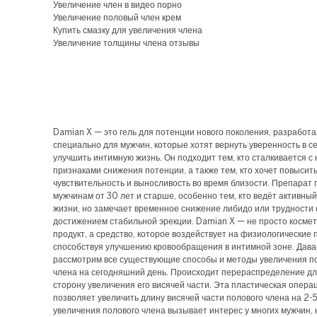
Увеличение член в видео порно
Увеличение половый член крем
Купить смазку для увеличения члена
Увеличение толщины члена отзывы
Damian X — это гель для потенции нового поколения, разработ
специально для мужчин, которые хотят вернуть уверенность в с
улучшить интимную жизнь. Он подходит тем, кто сталкивается с
признаками снижения потенции, а также тем, кто хочет повысит
чувствительность и выносливость во время близости. Препарат
мужчинам от 30 лет и старше, особенно тем, кто ведёт активны
жизни, но замечает временное снижение либидо или трудности 
достижением стабильной эрекции. Damian X — не просто косме
продукт, а средство, которое воздействует на физиологические 
способствуя улучшению кровообращения в интимной зоне. Дава
рассмотрим все существующие способы и методы увеличения п
члена на сегодняшний день. Происходит перераспределение дл
сторону увеличения его висячей части. Эта пластическая опера
позволяет увеличить длину висячей части полового члена на 2-5
увеличения полового члена вызывает интерес у многих мужчин, н