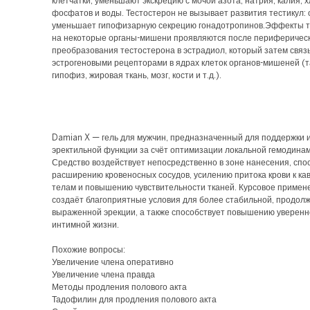
клетчатки, уменьшают экскрецию с мочой азота, натрия, калия, 
фосфатов и воды. Тестостерон не вызывает развития тестикул: 
уменьшает гипофизарную секрецию гонадотропинов.Эффекты т
на некоторые органы-мишени проявляются после периферичес
преобразования тестостерона в эстрадиол, который затем связ
эстрогеновыми рецепторами в ядрах клеток органов-мишеней (т
гипофиз, жировая ткань, мозг, кости и т.д.).
Damian X — гель для мужчин, предназначенный для поддержки 
эректильной функции за счёт оптимизации локальной гемодинам
Средство воздействует непосредственно в зоне нанесения, спо
расширению кровеносных сосудов, усилению притока крови к к
телам и повышению чувствительности тканей. Курсовое примен
создаёт благоприятные условия для более стабильной, продол
выраженной эрекции, а также способствует повышению уверенн
интимной жизни.
Похожие вопросы:
Увеличение члена оперативно
Увеличение члена правда
Методы продления полового акта
Тадофилин для продления полового акта