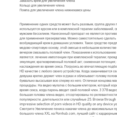
Заказать крем для увеличения члена
Кольцо для увеличения члена
Помпа для увеличения члена нижнекамск цены
Применение одних средств может быть разовым, группа других 
используется курсом или в комплексной терапии заболеваний, с
мужским бессилием. Нанесенный препарат не является против
для применения презерватива. Можно самостоятельно сделать
возбуждающий крем в домашних условиях. Такое средство пред
медово-спиртовую основу, этой смесью в небольшом количестве
вечером смазывать половой член. Показанием к использованию
является: лечение импотенции при комплексной терапии; преж
эякуляция; кратковременный половой акт; сниженная потенция; 
наслаждения во время секса. Погрузись во впечатляющую подбо
HD качестве с любого своего устройства. Когда заканчивается с
девушка крепко держит член в руках и облизывает головку полов
буквально высасывая всю сперму из него. Отличная концовка м
процедуры. На видео мулатка с большим клитором, который хор
время секса, когда парень вводит свой половой член. 3 378 виде
большая головка члена видео, отсортированы по релевантности
популярности, длительности или случайные 25. Browse through 
impressive selection of porn videos in HD quality on any device y
Смотрите Увеличение пениса накачки члена до максимальных п
большого члена XXL на Pornhub.com, лучший сайт с хардкорным