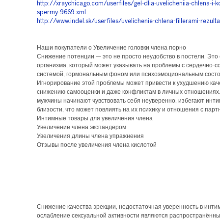
http://xraychicago.com/userfiles/gel-dlia-uvelicheniia-chlena-i-k
spermy-9669.xml
http://www.indel.sk/userfiles/uvelichenie-chlena-fillerami-rezul
Наши покупатели о Увеличение головки члена порно
Снижение потенции — это не просто неудобство в постели. Это 
организма, который может указывать на проблемы с сердечно-с
системой, гормональным фоном или психоэмоциональным сост
Игнорирование этой проблемы может привести к ухудшению кач
снижению самооценки и даже конфликтам в личных отношениях
мужчины начинают чувствовать себя неуверенно, избегают инт
близости, что может повлиять на их психику и отношения с парт
Интимные товары для увеличения члена
Увеличение члена экспандером
Увеличения длины члена упражнения
Отзывы после увеличения члена кислотой
Снижение качества эрекции, недостаточная уверенность в инти
ослабление сексуальной активности являются распространённ