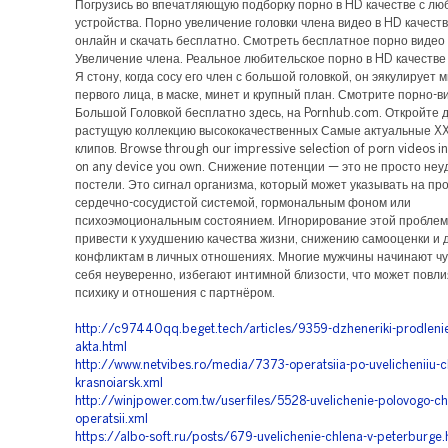
Погрузись во впечатляющую подборку порно в HD качестве с люб
устройства. Порно увеличение головки члена видео в HD качест
онлайн и скачать бесплатно. Смотреть бесплатное порно видео
Увеличение члена. Реальное любительское порно в HD качестве н
Я стону, когда сосу его член с большой головкой, он эякулирует м
первого лица, в маске, минет и крупный план. Смотрите порно-в
Большой Головкой бесплатно здесь, на Pornhub.com. Откройте 
растущую коллекцию высококачественных Самые актуальные X
клипов. Browse through our impressive selection of porn videos in
on any device you own. Снижение потенции — это не просто неу
постели. Это сигнал организма, который может указывать на пр
сердечно-сосудистой системой, гормональным фоном или
психоэмоциональным состоянием. Игнорирование этой пробле
привести к ухудшению качества жизни, снижению самооценки и 
конфликтам в личных отношениях. Многие мужчины начинают чу
себя неуверенно, избегают интимной близости, что может повли
психику и отношения с партнёром.
http://c97440qq.beget.tech/articles/9359-dzheneriki-prodleni
akta.html
http://www.netvibes.ro/media/7373-operatsiia-po-uvelicheniiu-c
krasnoiarsk.xml
http://winjpower.com.tw/userfiles/5528-uvelichenie-polovogo-ch
operatsii.xml
https://albo-soft.ru/posts/679-uvelichenie-chlena-v-peterburge.