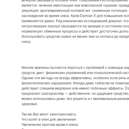
вечером смазывать половой член. Показанием к использованию
является: лечение импотенции при комплексной терапии; преж
эякуляция; кратковременный половой акт; сниженная потенция; 
наслаждения во время секса. Крем Damian X для повышения по
применяется давно. Ряд клинических исследований доказал, что
нитроглицерин хорошо сказывается на эрекции и состоянии сос
нормализует обменные процессы и действует достаточно долго
Использовать средство нужно не менее чем за полчаса до пред
секса.
Многие мужчины пытаются бороться с проблемой с помощью н
средств, диет, физических упражнений или психологической нас
Однако эти методы не всегда эффективны, особенно если речь и
физиологических нарушениях. Иногда даже таблетки не помогаю
действуют слишком медленно или имеют побочные эффекты. D
предлагает альтернативу — действенное, но щадящее средство,
можно использовать дома, без рецепта и с минимальным риском
здоровья.
Так же Вас могут заинтересовать:
Что колят в член для увеличения
Увеличение притока крови к члену