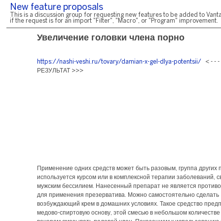
New feature proposals
This is a discussion group for requesting new features to be added to Vanta
if the request is for an import "Filter", "Macro", or "Program" improvement.
Увеличение головки члена порно
https://nashi-veshi.ru/tovary/damian-x-gel-dlya-potentsii/
< - - 
РЕЗУЛЬТАТ >>>
Применение одних средств может быть разовым, группа других 
используется курсом или в комплексной терапии заболеваний, с
мужским бессилием. Нанесенный препарат не является против
для применения презерватива. Можно самостоятельно сделать
возбуждающий крем в домашних условиях. Такое средство пред
медово-спиртовую основу, этой смесью в небольшом количестве