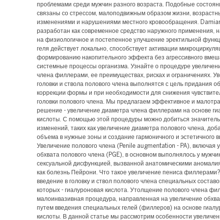
проблемами среди мужчин разного возраста. Подобные состоян
связаны со стрессом, малоподвижным образом жизни, возраст
изменениями и нарушениями местного кровообращения. Damia
разработан как современное средство наружного применения, 
на физиологичное и постепенное улучшение эректильной функ
геля действует локально, способствует активации микроциркуля
формированию накопительного эффекта без агрессивного вмеш
системные процессы организма. Узнайте о процедуре увеличен
члена филлерами, ее преимуществах, рисках и ограничениях. У
головки и ствола полового члена выполнятся с цель придания о
коррекции формы и при необходимости для снижения чувствите
головки полового члена. Мы предлагаем эффективное и малотр
решение - увеличение диаметра члена филлерами на основе ги
кислоты. С помощью этой процедуры можно добиться значител
изменений, таких как увеличение диаметра полового члена, доб
объема в нужные зоны и создание гармоничного и эстетичного в
Увеличение полового члена (Penile augmentation - PA), включая
обхвата полового члена (PGE), в основном выполнялось у мужчи
сексуальной дисфункцией, вызванной анатомическими аномалия
как болезнь Пейрони. Что такое увеличение пениса филлерами
введение в головку и ствол полового члена специальных составов
которых - гиалуроновая кислота. Утолщение полового члена фил
малоинвазивная процедура, направленная на увеличение обхва
путем введения специальных гелей (филлеров) на основе гиал
кислоты. В данной статье мы рассмотрим особенности увеличен