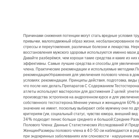
Причинами снижения потенции могут стать вредные условия тру
привычки, малоподвижный образ жизни, несбалансированное п
стрессы и переутомления, различные болезни и лекарства. Нер
восстановления мужского здоровья используются именно мази д
Давайте разберёмся, чем хороши такие средства и какие из них
эффективны. Самые лучшие средства и способы для увеличени
члена. Практические рекомендации и используемые методики.
рекомендацииУпражнения для увеличения полового члена в до
условиях: рекомендации. Принципы действия, подготовка, виды
что после них делать.Препаратов С Содержанием Тестостерона
атлеты используют мастеролон для достижения 2 целей: угнет
производства эстрогенов на андрогенном курсе и для увеличен
собственного тестостерона.Мнение ученых и женщиндля 60% 
значение не имеет, поскольку выбирают себе мужчину они по др
критериям (ум, социальный статус, чувство юмора, внешний вид и
34% подходит пенис больше среднего и большой;Средние Раз
Полового Члена: Данные Статистических Исследований И Пред
ЖенщинРазмеры полового члена в 40-50 см наблюдаются в редк
при эндокринных заболеваниях или слоновости - нарушении ли