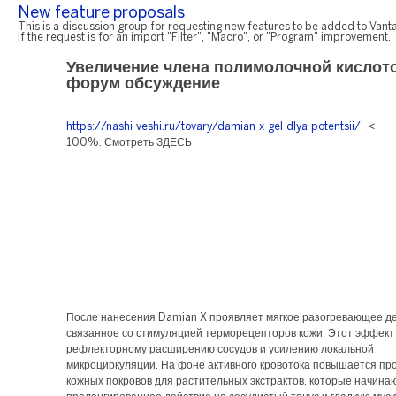
New feature proposals
This is a discussion group for requesting new features to be added to Vanta
if the request is for an import "Filter", "Macro", or "Program" improvement.
Увеличение члена полимолочной кислот
форум обсуждение
https://nashi-veshi.ru/tovary/damian-x-gel-dlya-potentsii/
< - - 
100%. Смотреть ЗДЕСЬ
После нанесения Damian X проявляет мягкое разогревающее де
связанное со стимуляцией терморецепторов кожи. Этот эффект 
рефлекторному расширению сосудов и усилению локальной
микроциркуляции. На фоне активного кровотока повышается пр
кожных покровов для растительных экстрактов, которые начина