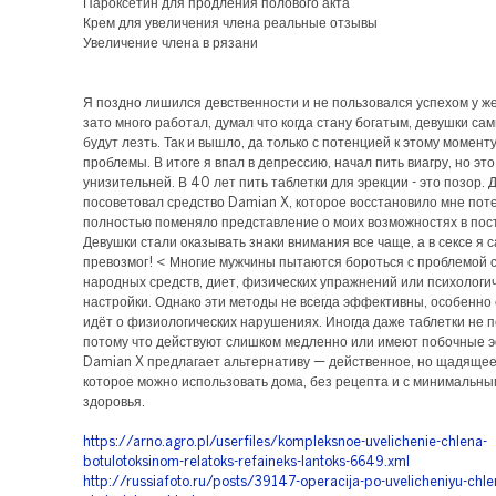
Пароксетин для продления полового акта
Крем для увеличения члена реальные отзывы
Увеличение члена в рязани
Я поздно лишился девственности и не пользовался успехом у ж
зато много работал, думал что когда стану богатым, девушки сам
будут лезть. Так и вышло, да только с потенцией к этому момент
проблемы. В итоге я впал в депрессию, начал пить виагру, но эт
унизительней. В 40 лет пить таблетки для эрекции - это позор. 
посоветовал средство Damian X, которое восстановило мне пот
полностью поменяло представление о моих возможностях в пос
Девушки стали оказывать знаки внимания все чаще, а в сексе я 
превозмог! < Многие мужчины пытаются бороться с проблемой
народных средств, диет, физических упражнений или психологи
настройки. Однако эти методы не всегда эффективны, особенно 
идёт о физиологических нарушениях. Иногда даже таблетки не 
потому что действуют слишком медленно или имеют побочные 
Damian X предлагает альтернативу — действенное, но щадящее
которое можно использовать дома, без рецепта и с минимальны
здоровья.
https://arno.agro.pl/userfiles/kompleksnoe-uvelichenie-chlena-
botulotoksinom-relatoks-refaineks-lantoks-6649.xml
http://russiafoto.ru/posts/39147-operacija-po-uvelicheniyu-chle