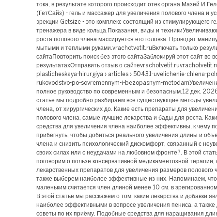
тока, в результате которого происходит отек органа.Мазей И Г
(ГетСайз) - гель и массажер для увеличения полового члена и у
эрекции Getsize - это комплекс состоящий из стимулирующего ге
тренажера в виде кольца.Показания, виды и техникиУвеличиваю
роста полового члена массируется его головка. Проводят мани
мытыми и теплыми руками.vrachotvetit.ruВключать только резуль
сайтаПовторить поиск без этого сайтаЗаблокируй этот сайт во в
результатахОтправить отзыв о сайтеvrachotvetit.ruvrachotvetit.r
plasticheskaya-hirurgiya › articles › 50431-uvelichenie-chlena-pol
rukovodstvo-po-sovremennym-i-bezopasnym-metodamУвеличени
полное руководство по современным и безопасным.12 дек. 2026 
статье мы подробно разбираем все существующие методы увел
члена, от хирургических до. Какие есть препараты для увеличен
полового члена, самые лучшие лекарства и бады для роста. Как
средства для увеличения члена наиболее эффективны, к чему 
прибегнуть, чтобы добиться реального увеличения длины и объ
члена и снизить психологический дискомфорт, связанный с неу
своих силах или с неудачами на любовном фронте?. В этой стат
поговорим о пользе консервативной медикаментозной терапии,
лекарственных препаратов для увеличения размеров полового ч
также выберем наиболее эффективные из них. Напоминаем, что
маленьким считается член длиной менее 10 см. в эрегированном
В этой статье мы расскажем о том, какие лекарства и добавки я
наиболее эффективными в вопросе увеличения пениса, а также
советы по их приёму. Подобные средства для наращивания дли