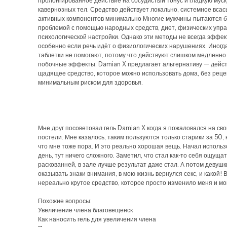
пролонгированное действие на сосудистый тонус и гладкую мус
кавернозных тел. Средство действует локально, системное вса
активных компонентов минимально Многие мужчины пытаются б
проблемой с помощью народных средств, диет, физических упр
психологической настройки. Однако эти методы не всегда эффек
особенно если речь идёт о физиологических нарушениях. Иногд
таблетки не помогают, потому что действуют слишком медленно
побочные эффекты. Damian X предлагает альтернативу — дейст
щадящее средство, которое можно использовать дома, без реце
минимальным риском для здоровья.
Мне друг посоветовал гель Damian X когда я пожаловался на сво
постели. Мне казалось, таким пользуются только старики за 50, 
что мне тоже пора. И это реально хорошая вещь. Начал исполь
день, тут ничего сложного. Заметил, что стал как-то себя ощуща
раскованней, в зале лучше результат даже стал. А потом девушк
оказывать знаки внимания, в мою жизнь вернулся секс, и какой!
нереально крутое средство, которое просто изменило меня и мо
Похожие вопросы:
Увеличение члена благовещенск
Как наносить гель для увеличения члена