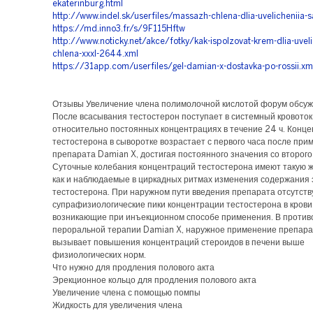
ekaterinburg.html
http://www.indel.sk/userfiles/massazh-chlena-dlia-uvelicheniia
https://md.inno3.fr/s/9F115Hftw
http://www.noticky.net/akce/fotky/kak-ispolzovat-krem-dlia-uveli
chlena-xxxl-2644.xml
https://31app.com/userfiles/gel-damian-x-dostavka-po-rossii.xm
Отзывы Увеличение члена полимолочной кислотой форум обсу
После всасывания тестостерон поступает в системный кровоток
относительно постоянных концентрациях в течение 24 ч. Конц
тестостерона в сыворотке возрастает с первого часа после при
препарата Damian X, достигая постоянного значения со второго
Суточные колебания концентраций тестостерона имеют такую ж
как и наблюдаемые в циркадных ритмах изменения содержания 
тестостерона. При наружном пути введения препарата отсутст
супрафизиологические пики концентрации тестостерона в крови
возникающие при инъекционном способе применения. В проти
пероральной терапии Damian X, наружное применение препара
вызывает повышения концентраций стероидов в печени выше
физиологических норм.
Что нужно для продления полового акта
Эрекционное кольцо для продления полового акта
Увеличение члена с помощью помпы
Жидкость для увеличения члена