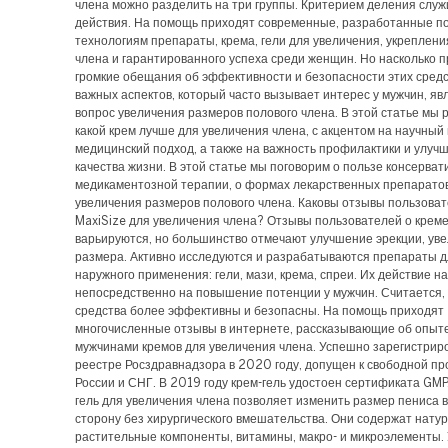
члена можно разделить на три группы. Критерием деления служ
действия. На помощь приходят современные, разработанные п
технологиям препараты, крема, гели для увеличения, укреплени
члена и гарантированного успеха среди женщин. Но насколько 
громкие обещания об эффективности и безопасности этих средс
важных аспектов, который часто вызывает интерес у мужчин, яв
вопрос увеличения размеров полового члена. В этой статье мы 
какой крем лучше для увеличения члена, с акцентом на научный 
медицинский подход, а также на важность профилактики и улуч
качества жизни. В этой статье мы поговорим о пользе консерват
медикаментозной терапии, о формах лекарственных препарато
увеличения размеров полового члена. Каковы отзывы пользоват
MaxiSize для увеличения члена? Отзывы пользователей о креме
варьируются, но большинство отмечают улучшение эрекции, ув
размера. Активно исследуются и разрабатываются препараты д
наружного применения: гели, мази, крема, спреи. Их действие н
непосредственно на повышение потенции у мужчин. Считается, 
средства более эффективны и безопасны. На помощь приходят
многочисленные отзывы в интернете, рассказывающие об опыт
мужчинами кремов для увеличения члена. Успешно зарегистриро
реестре Росздравнадзора в 2020 году, допущен к свободной пр
России и СНГ. В 2019 году крем-гель удостоен сертификата GMP
гель для увеличения члена позволяет изменить размер пениса 
сторону без хирургического вмешательства. Они содержат нату
растительные компоненты, витамины, макро- и микроэлементы.