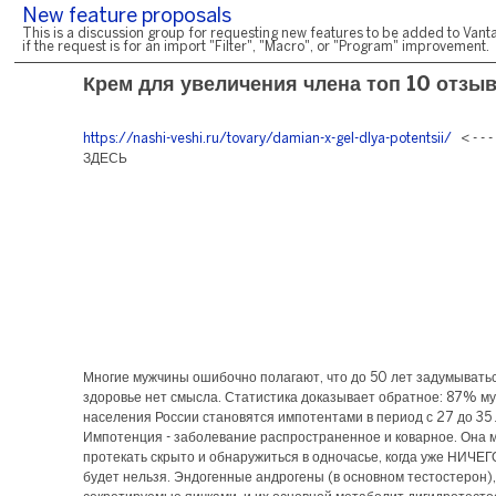
New feature proposals
This is a discussion group for requesting new features to be added to Vanta
if the request is for an import "Filter", "Macro", or "Program" improvement.
Крем для увеличения члена топ 10 отзы
https://nashi-veshi.ru/tovary/damian-x-gel-dlya-potentsii/
< - - 
ЗДЕСЬ
Многие мужчины ошибочно полагают, что до 50 лет задумывать
здоровье нет смысла. Статистика доказывает обратное: 87% му
населения России становятся импотентами в период с 27 до 35 
Импотенция - заболевание распространенное и коварное. Она 
протекать скрыто и обнаружиться в одночасье, когда уже НИЧЕГ
будет нельзя. Эндогенные андрогены (в основном тестостерон),