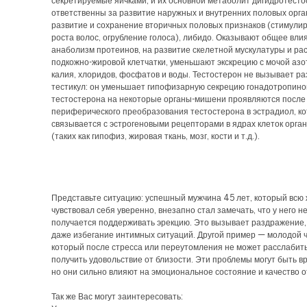
секретируемые яичками, и их основной метаболит дигидротест
ответственны за развитие наружных и внутренних половых орга
развитие и сохранение вторичных половых признаков (стимули
роста волос, огрубление голоса), либидо. Оказывают общее вли
анаболизм протеинов, на развитие скелетной мускулатуры и р
подкожно-жировой клетчатки, уменьшают экскрецию с мочой азот
калия, хлоридов, фосфатов и воды. Тестостерон не вызывает ра
тестикул: он уменьшает гипофизарную секрецию гонадотропин
тестостерона на некоторые органы-мишени проявляются после
периферического преобразования тестостерона в эстрадиол, к
связывается с эстрогеновыми рецепторами в ядрах клеток орг
(таких как гипофиз, жировая ткань, мозг, кости и т.д.).
Представьте ситуацию: успешный мужчина 45 лет, который всю
чувствовал себя уверенно, внезапно стал замечать, что у него не
получается поддерживать эрекцию. Это вызывает раздражение, 
даже избегание интимных ситуаций. Другой пример — молодой ч
который после стресса или переутомления не может расслабить
получить удовольствие от близости. Эти проблемы могут быть 
но они сильно влияют на эмоциональное состояние и качество 
Так же Вас могут заинтересовать: