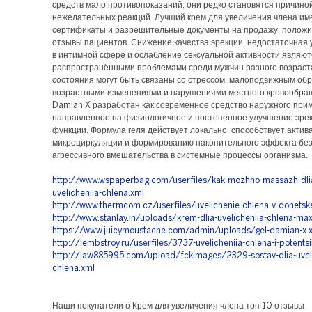
средств мало противопоказаний, они редко становятся причино
нежелательных реакций. Лучший крем для увеличения члена им
сертификаты и разрешительные документы на продажу, полож
отзывы пациентов. Снижение качества эрекции, недостаточная 
в интимной сфере и ослабление сексуальной активности являют
распространёнными проблемами среди мужчин разного возраст
состояния могут быть связаны со стрессом, малоподвижным обр
возрастными изменениями и нарушениями местного кровообра
Damian X разработан как современное средство наружного при
направленное на физиологичное и постепенное улучшение эре
функции. Формула геля действует локально, способствует актив
микроциркуляции и формированию накопительного эффекта бе
агрессивного вмешательства в системные процессы организма.
http://www.wspaperbag.com/userfiles/kak-mozhno-massazh-dli
uvelicheniia-chlena.xml
http://www.thermcom.cz/userfiles/uvelichenie-chlena-v-donetsk
http://www.stanlay.in/uploads/krem-dlia-uvelicheniia-chlena-ma
https://www.juicymoustache.com/admin/uploads/gel-damian-x.
http://lembstroy.ru/userfiles/3737-uvelicheniia-chlena-i-potentsi
http://law885995.com/upload/fckimages/2329-sostav-dlia-uveli
chlena.xml
Наши покупатели о Крем для увеличения члена топ 10 отзывы