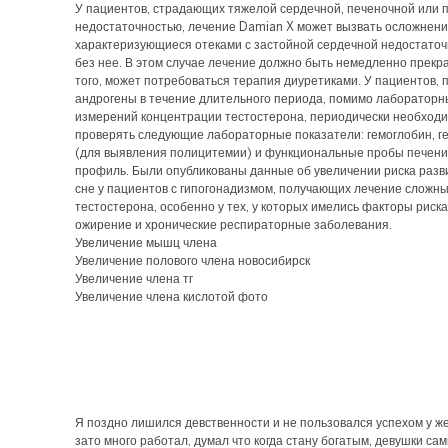
У пациентов, страдающих тяжелой сердечной, печеночной или 
недостаточностью, лечение Damian X может вызвать осложнени
характеризующиеся отеками с застойной сердечной недостаточ
без нее. В этом случае лечение должно быть немедленно прекр
того, может потребоваться терапия диуретиками. У пациентов
андрогены в течение длительного периода, помимо лабораторн
измерений концентрации тестостерона, периодически необход
проверять следующие лабораторные показатели: гемоглобин, г
(для выявления полицитемии) и функциональные пробы печени
профиль. Были опубликованы данные об увеличении риска разв
сне у пациентов с гипогонадизмом, получающих лечение слож
тестостерона, особенно у тех, у которых имелись факторы риска,
ожирение и хронические респираторные заболевания.
Увеличение мышц члена
Увеличение полового члена новосибирск
Увеличение члена тг
Увеличение члена кислотой фото
Я поздно лишился девственности и не пользовался успехом у ж
зато много работал, думал что когда стану богатым, девушки сам