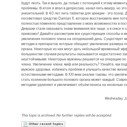
будут лезть. Так и вышло, да только с потенцией к этому момент
проблемы. В итоге я впал в депрессию, начал пить виагру, но эт
унизительней. В 40 лет пить таблетки для эрекции - это позор. 
посоветовал средство Damian X, которое восстановило мне пот
полностью поменяло представление о моих возможностях в пос
Девушки стали оказывать знаки внимания все чаще, а в сексе я 
превозмог! Давайте рассмотрим все существующие способы и 
увеличения полового члена на сегодняшний день. Существует 
методик и препаратов, которые обещают увеличение размера п
органа. Некоторые из них могут дать небольшой временный эфф
большинстве случаев результаты оказываются недостаточно з
неустойчивыми. Некоторые мужчины решаются на операцию по
члена. Увеличение члена: миф или реальность? Узнайте, как по
мужское здоровье, избежать проблем и улучшить качество жизни
естественными методами. В XXI веке реалии таковы, что увеличи
стать хозяином большого полового органа может каждый. Совр
методики удлиняют и увеличивает объём пениса на несколько с
Wednesday, Ja
This topic is archived. No further replies will be accepted.
Other recent topics