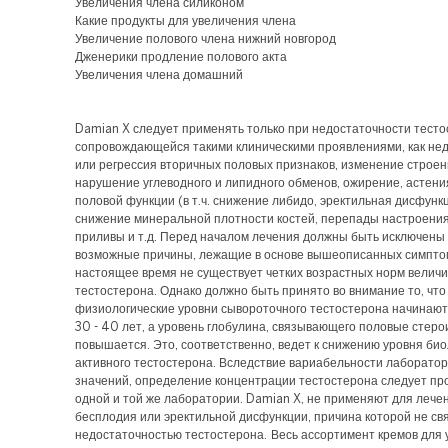
Увеличения члена силиконом
Какие продукты для увеличения члена
Увеличение полового члена нижний новгород
Дженерики продление полового акта
Увеличения члена домашний
Damian X следует применять только при недостаточности тесто
сопровождающейся такими клиническими проявлениями, как не
или регрессия вторичных половых признаков, изменение строен
нарушение углеводного и липидного обменов, ожирение, астен
половой функции (в т.ч. снижение либидо, эректильная дисфункц
снижение минеральной плотности костей, перепады настроения
приливы и т.д. Перед началом лечения должны быть исключены
возможные причины, лежащие в основе вышеописанных симпто
настоящее время не существует четких возрастных норм велич
тестостерона. Однако должно быть принято во внимание то, что
физиологические уровни сывороточного тестостерона начинают
30 - 40 лет, а уровень глобулина, связывающего половые стеро
повышается. Это, соответственно, ведет к снижению уровня био
активного тестостерона. Вследствие вариабельности лаборато
значений, определение концентрации тестостерона следует пр
одной и той же лаборатории. Damian X, не применяют для лече
бесплодия или эректильной дисфункции, причина которой не св
недостаточностью тестостерона. Весь ассортимент кремов для