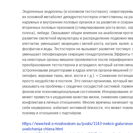
Эндогенные андрогены (в основном тестостерон), секретируемы
их основной метаболит дигидротестостерон ответственны за р
наружных и внутренних половых органов и за развитие и сохра
вторичных половых признаков (стимулирование роста волос, ог
голоса), либидо. Оказывают общее влияние на анаболизм проте
развитие скелетной мускулатуры и распределение подкожно-жи
клетчатки, уменьшают экскрецию с мочой азота, натрия, калия, 
фосфатов и воды. Тестостерон не вызывает развития тестикул: 
уменьшает гипофизарную секрецию гонадотропинов.Эффекты т
на некоторые органы-мишени проявляются после периферичес
преобразования тестостерона в эстрадиол, который затем связ
эстрогеновыми рецепторами в ядрах клеток органов-мишеней (т
гипофиз, жировая ткань, мозг, кости и т.д.). < Снижение потенци
просто неудобство в постели. Это сигнал организма, который м
указывать на проблемы с сердечно-сосудистой системой, горм
фоном или психоэмоциональным состоянием. Игнорирование э
может привести к ухудшению качества жизни, снижению самооце
конфликтам в личных отношениях. Многие мужчины начинают чу
себя неуверенно, избегают интимной близости, что может повли
психику и отношения с партнёром.
https://www.test.o-mostovskom.su/posts/1143-inekcii-gialuronovoi
uvelichenija-chlena.html