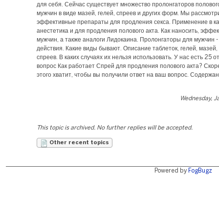
для себя. Сейчас существует множество пролонгаторов половог
мужчин в виде мазей, гелей, спреев и других форм. Мы рассмот
эффективные препараты для продления секса. Применение в к
анестетика и для продления полового акта. Как наносить, эффе
мужчин, а также аналоги Лидокаина. Пролонгаторы для мужчин 
действия. Какие виды бывают. Описание таблеток, гелей, мазей,
спреев. В каких случаях их нельзя использовать. У нас есть 25 о
вопрос Как работает Спрей для продления полового акта? Скоре
этого хватит, чтобы вы получили ответ на ваш вопрос. Содержа
Wednesday, Ja
This topic is archived. No further replies will be accepted.
Other recent topics
Powered by
FogBugz