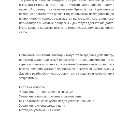
засушливую почву, активируют рост растений. Гель быстро впит
вызывает жжения и не оставляет липкого следа. Эффект наступ
через 10–15 минут после нанесения. Крем Damian X для повыш
потенции применяется давно. Ряд клинических исследований до
нитроглицерин хорошо сказывается на эрекции и состоянии сос
нормализует обменные процессы и действует достаточно долго
Использовать средство нужно не менее чем за полчаса до пред
секса.
Причинами снижения потенции могут стать вредные условия тру
привычки, малоподвижный образ жизни, несбалансированное п
стрессы и переутомления, различные болезни и лекарства. Нер
восстановления мужского здоровья используются именно мази д
Давайте разберёмся, чем хороши такие средства и какие из них
эффективны.
Похожие вопросы:
Увеличения толщины члена кремами
Увеличение полового члена кислотой цена
Как пользоваться вакуумным для увеличения члена
Увеличение члена самара цена
Методики увеличения члена