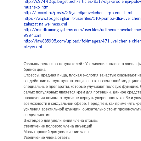
http://c97440qq.beget.tech/articles/9317-dlja-prodlenija-polov
muzhskoi.html
http://foxxof.ru/posts/26-gel-dlja-uvelichenija-potencii.html
https://www.fpcgilcagliari.it/userfiles/510-pompa-dlia-uvelicheni
zakazat-na-wellness.xml
http://mindtrainingsystems.com/userfiles/udlinenie-i-uvelichenie
9994.xml
http://law885995.com/upload/fckimages/471-uvelichenie-chle
otzyvy.xml
Отчзывы реальных покупателей - Увеличение полового члена 
брянск цена
Стрессы, вредная пища, плохая экология зачастую оказывают н
воздействие на мужскую потенцию, но в современной медицине
специальные препараты, которые улучшают половую функцию. 
самых популярных является крем для потенции. Данное средств
назначения помогает мужчине вернуть уверенность в себе и уве
возможности в сексуальной сфере. Перед тем, как применять кр
усиления эректильной функции, обязательно стоит проконсульт
специалистом.
Экстендер для увеличения члена отзывы
Увеличение полового члена инъекций
Мазь хороший для увеличение член
Увеличение члена ответы