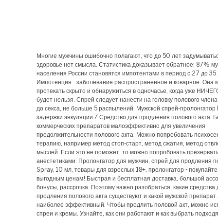
Многие мужчины ошибочно полагают, что до 50 лет задумывать
здоровье нет смысла. Статистика доказывает обратное: 87% му
населения России становятся импотентами в период с 27 до 35 
Импотенция - заболевание распространенное и коварное. Она 
протекать скрыто и обнаружиться в одночасье, когда уже НИЧЕГ
будет нельзя. Спрей следует нанести на головку полового члена
до секса, не больше 5 распылений. Мужской спрей-пролонгатор 
задержки эякуляции / Средство для продления полового акта. 
коммерческих препаратов малоэффективно для увеличения
продолжительности полового акта. Можно попробовать психосе
терапию, например метод стоп-старт, метод сжатия, метод отв
мыслей. Если это не поможет, то можно попробовать презерват
анестетиками. Пролонгатор для мужчин, спрей для продления по
Spray, 10 мл, товары для взрослых 18+, пролонгатор - покупайт
выгодным ценам! Быстрая и бесплатная доставка, большой асс
бонусы, рассрочка. Поэтому важно разобраться, какие средства 
продления полового акта существуют и какой мужской препарат
наиболее эффективный. Чтобы продлить половой акт, можно ис
спреи и кремы. Узнайте, как они работают и как выбрать подход