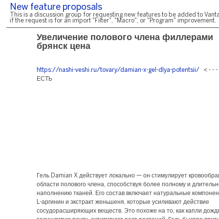
New feature proposals
This is a discussion group for requesting new features to be added to Vanta
if the request is for an import "Filter", "Macro", or "Program" improvement.
Увеличение полового члена филлерами
брянск цена
https://nashi-veshi.ru/tovary/damian-x-gel-dlya-potentsii/
< - - 
ЕСТЬ
Гель Damian X действует локально — он стимулирует кровообр
области полового члена, способствуя более полному и длитель
наполнению тканей. Его состав включает натуральные компонент
L-аргинин и экстракт женьшеня, которые усиливают действие
сосудорасширяющих веществ. Это похоже на то, как капли дождя