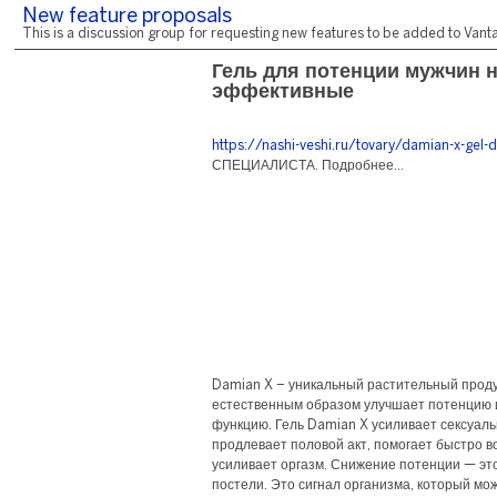
New feature proposals
This is a discussion group for requesting new features to be added to Vantag
Гель для потенции мужчин 
эффективные
https://nashi-veshi.ru/tovary/damian-x-gel-d
СПЕЦИАЛИСТА. Подробнее...
Damian X – уникальный растительный проду
естественным образом улучшает потенцию 
функцию. Гель Damian X усиливает сексуаль
продлевает половой акт, помогает быстро в
усиливает оргазм. Снижение потенции — это
постели. Это сигнал организма, который мо