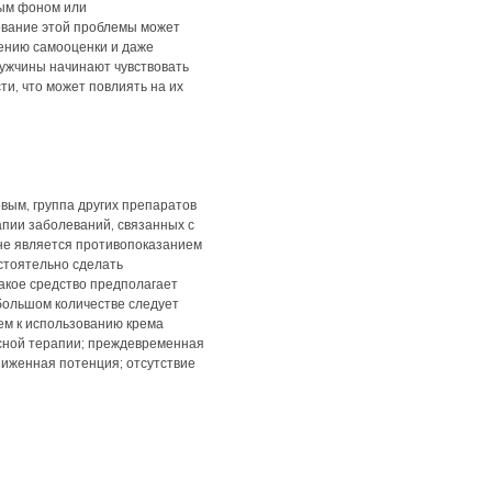
ным фоном или
вание этой проблемы может
жению самооценки и даже
ужчины начинают чувствовать
ти, что может повлиять на их
вым, группа других препаратов
апии заболеваний, связанных с
не является противопоказанием
стоятельно сделать
акое средство предполагает
ебольшом количестве следует
ем к использованию крема
сной терапии; преждевременная
ниженная потенция; отсутствие