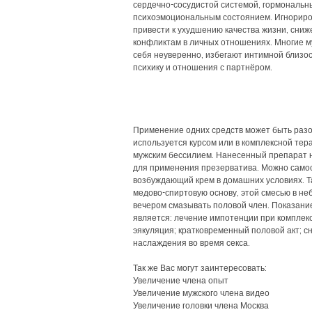
сердечно-сосудистой системой, гормональ
психоэмоциональным состоянием. Игнориро
привести к ухудшению качества жизни, сни
конфликтам в личных отношениях. Многие м
себя неуверенно, избегают интимной близос
психику и отношения с партнёром.
Применение одних средств может быть разо
используется курсом или в комплексной тер
мужским бессилием. Нанесенный препарат 
для применения презерватива. Можно само
возбуждающий крем в домашних условиях. Т
медово-спиртовую основу, этой смесью в н
вечером смазывать половой член. Показани
является: лечение импотенции при комплек
эякуляция; кратковременный половой акт; с
наслаждения во время секса.
Так же Вас могут заинтересовать:
Увеличение члена опыт
Увеличение мужского члена видео
Увеличение головки члена Москва