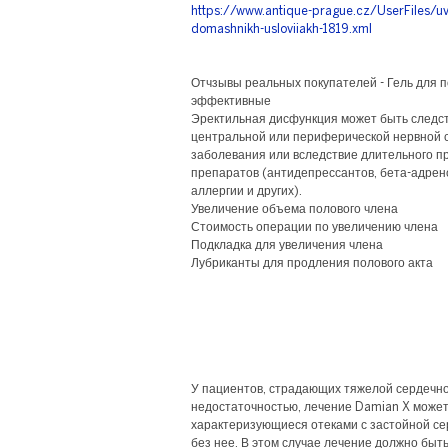
https://www.antique-prague.cz/UserFiles/uve
domashnikh-usloviiakh-1819.xml
Отчзывы реальных покупателей - Гель для 
эффективные
Эректильная дисфункция может быть следс
центральной или периферической нервной 
заболевания или вследствие длительного п
препаратов (антидепрессантов, бета-адрен
аллергии и других).
Увеличение объема полового члена
Стоимость операции по увеличению члена
Подкладка для увеличения члена
Лубриканты для продления полового акта
У пациентов, страдающих тяжелой сердечно
недостаточностью, лечение Damian X может
характеризующиеся отеками с застойной с
без нее. В этом случае лечение должно бы