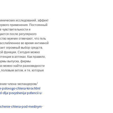
линических исследований, эффект
первого применения. Постоянный
е чувствительности и
ается после регулярного
ство мужчин отмечают, что гель
расслабленнее во время интимной
ает огромный выбор средств,
ой функции. Сегодня можно
енции в аптеках. Как правило,
формы выпуска, фирмы
ах можно найти разновидности
половым актом, и те, которые
ение-члена-экспандером/
-polovogo-chlena-kirov.html
l-dlja-povyshenija-potencii-u-
lichenie-chlena-pod-mestnym-