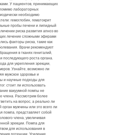
иками. У пациентов, принимающих
 помимо лабораторных
риодически необходимо
ели: гемоглобин, гематокрит
льные пробы печени и липидный
личении риска развития апноэ во
ающих лечение сложными эфирами
елись факторы риска, такие как
болевания. Врачи рекомендуют
бращения в тканях гениталий,
 и последующего роста органа.
да для укрепления эрекции,
меров. Узнайте, возможно ли
яя мужское здоровье и
ы и научные подходы для
ог: стоит ли использовать
ание вакуумной помпы не
ию члена. Рассмотрим более
ветить на вопрос, а реально ли
 орган мужчины или это всего ли
ая помпа, представляет собой
полового члена, увеличивая
менной эрекции. Помпа для
твом для использования в
иления потенции. Усиление