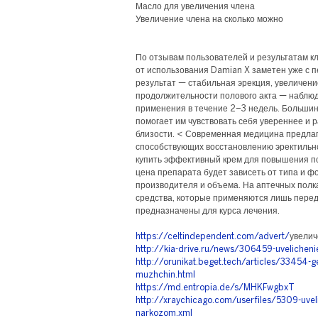
Масло для увеличения члена
Увеличение члена на сколько можно
По отзывам пользователей и результатам к
от использования Damian X заметен уже с 
результат — стабильная эрекция, увеличени
продолжительности полового акта — наблюд
применения в течение 2–3 недель. Большин
помогает им чувствовать себя увереннее и 
близости. < Современная медицина предлаг
способствующих восстановлению эректильн
купить эффективный крем для повышения пот
цена препарата будет зависеть от типа и 
производителя и объема. На аптечных полк
средства, которые применяются лишь перед 
предназначены для курса лечения.
https://celtindependent.com/advert/
увелич
http://kia-drive.ru/news/306459-uvelichenie
http://orunikat.beget.tech/articles/33454-ge
muzhchin.html
https://md.entropia.de/s/MHKFwgbxT
http://xraychicago.com/userfiles/5309-uve
narkozom.xml