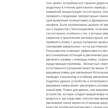
того, может потребоваться терапия диурет
андрогены в течение длительного периода,
измерений концентрации тестостерона, пе
проверять следующие лабораторные показат
(для выявления полицитемии) и функциона
профиль. Были опубликованы данные об уве
сне у пациентов с гипогонадизмом, получ
тестостерона, особенно у тех, у которых им
ожирение и хронические респираторные за
применять помпу с целью улучшения кровоо
тренировки кавернозных тел на растяжение
Пользователи отмечают эффективность мето
восстановления потенции и увеличения раз
увеличить размер с помощью помпы, сохран
предотвращая проблемы. Экспертные совет
естественного улучшения качества жизни. Ит
вакуумную помпу для увеличения Использов
приводит к реальному и стойкому увеличен
подробно данное устройство и попробуем от
вакуумная помпа может увеличивать половой
новый миф. Помпа для мужчин, или вакуумн
устройство, которое создает вакуум вокруг 
кровоток и, как следствие, способствуя вре
увеличения члена является отличным средс
качестве профилактических мер с целью ус