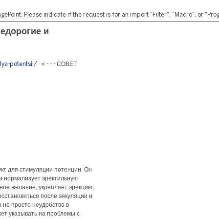
ePoint. Please indicate if the request is for an import "Filter", "Macro", or "P
недорогие и
lya-potentsii/
< - - - СОВЕТ
кт для стимуляции потенции. Он
и нормализует эректильную
ное желание, укрепляет эрекцию,
осстановиться после эякуляции и
 не просто неудобство в
жет указывать на проблемы с