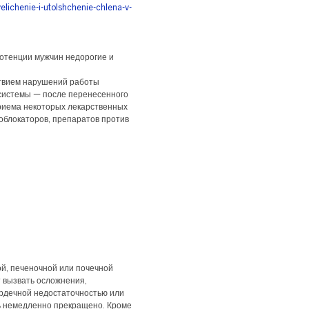
lichenie-i-utolshchenie-chlena-v-
потенции мужчин недорогие и
твием нарушений работы
системы — после перенесенного
риема некоторых лекарственных
облокаторов, препаратов против
й, печеночной или почечной
 вызвать осложнения,
ердечной недостаточностью или
ть немедленно прекращено. Кроме