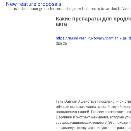
New feature proposals
This is a discussion group for requesting new features to be added to Vantag
Какие препараты для продл
акта
https://nashi-veshi.ru/tovary/damian-x-gel-d
ЗДЕСЬ
Гель Damian X действует локально — он ст
области полового члена, способствуя более
наполнению тканей. Его состав включает на
L-аргинин и экстракт женьшеня, которые ус
сосудорасширяющих веществ. Это похоже на 
засушливую почву, активируют рост растени