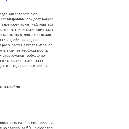
одления полового акта
щих андрогены, при достижении
лазме крови может наблюдаться
екоторые клинические симптомы:
ие массы тела, длительные или
ное воздействие андрогена,
а развивается тяжелая местная
 и, в случае необходимости,
 у спортсменов необходимо
рат содержит тестостерон,
ию в антидопинговых тестах.
катеринбург
 пожаловался на свою слабость в
ько старики за 50, но оказалось,