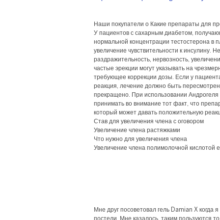
Наши покупатели о Какие препараты для пр
У пациентов с сахарным диабетом, получаю
нормальной концентрации тестостерона в п
увеличение чувствительности к инсулину. Н
раздражительность, нервозность, увеличен
частые эрекции могут указывать на чрезмер
требующее коррекции дозы. Если у пациент
реакция, лечение должно быть пересмотрено
прекращено. При использовании Андрогеля
принимать во внимание тот факт, что препа
который может давать положительную реакц
Став для увеличения члена с оговором
Увеличение члена растяжками
Что нужно для увеличения члена
Увеличение члена полимолочной кислотой е
Мне друг посоветовал гель Damian X когда я
постели. Мне казалось, таким пользуются тол