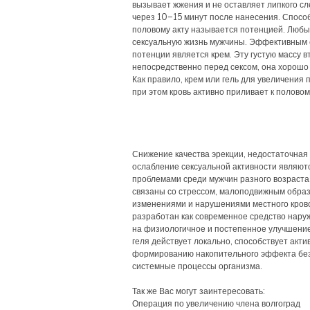
вызывает жжения и не оставляет липкого с
через 10–15 минут после нанесения. Способ
половому акту называется потенцией. Любы
сексуальную жизнь мужчины. Эффективным
потенции является крем. Эту густую массу в
непосредственно перед сексом, она хорошо 
Как правило, крем или гель для увеличения 
при этом кровь активно приливает к половом
Снижение качества эрекции, недостаточная
ослабление сексуальной активности являю
проблемами среди мужчин разного возраста
связаны со стрессом, малоподвижным обра
изменениями и нарушениями местного кров
разработан как современное средство нару
на физиологичное и постепенное улучшени
геля действует локально, способствует акт
формированию накопительного эффекта без
системные процессы организма.
Так же Вас могут заинтересовать:
Операция по увеличению члена волгоград