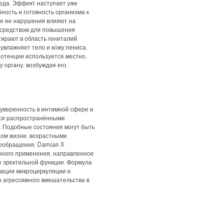
леда. Эффект наступает уже
ность и готовность организма к
е ее нарушения влияют на
 средством для повышения
тирают в область гениталий
увлажняет тело и кожу пениса.
потенции используется местно,
у органу, возбуждая его.
 уверенность в интимной сфере и
тся распространёнными
. Подобные состояния могут быть
зом жизни, возрастными
ообращения. Damian X
жного применения, направленное
е эректильной функции. Формула
ивации микроциркуляции и
 агрессивного вмешательства в