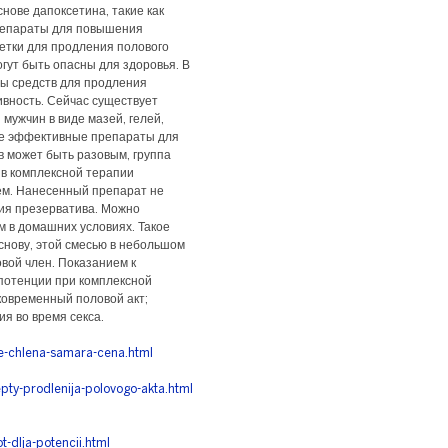
нове дапоксетина, такие как
 препараты для повышения
етки для продления полового
огут быть опасны для здоровья. В
ы средств для продления
ивность. Сейчас существует
мужчин в виде мазей, гелей,
ые эффективные препараты для
в может быть разовым, группа
 в комплексной терапии
ем. Нанесенный препарат не
ия презерватива. Можно
 в домашних условиях. Такое
снову, этой смесью в небольшом
вой член. Показанием к
потенции при комплексной
ковременный половой акт;
я во время секса.
ie-chlena-samara-cena.html
pty-prodlenija-polovogo-akta.html
t-dlja-potencii.html