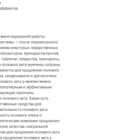
ы
 эффектов
твием нарушений работы
системы — после перенесенного
риема некоторых лекарственных
облокаторов, препаратов против
 таблетки, лекарства, препараты,
я полового акта мужчины собраны
таблеток для продления полового
ла, силденафила и дапоксетина.
лового акта у мужчин можно
м популярным и эффективным
якуляции признаны
полового акта. Какие есть
ственные средства для
жительность полового акта
ность полового члена и
евтические компании предлагают
ение качества сексуальной
тки для продления полового акта
я продления полового акта у