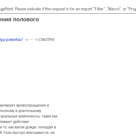
ePoint. Please indicate if the request is for an import "Filter", "Macro", or "P
ения полового
lya-potentsii/
< - - - < СМОТРИ
имулирует кровообращение в
 полному и длительному
туральные компоненты, такие как
иливают действие
то, как капли дождя, попадая в
й. Гель быстро впитывается, не