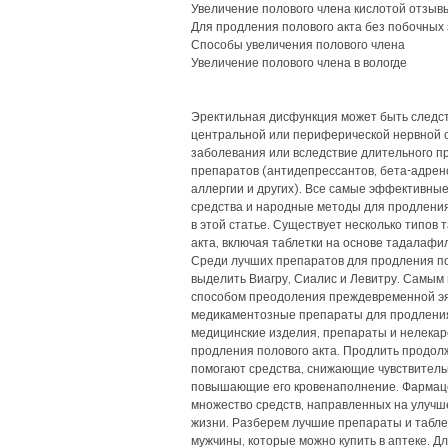
Увеличение полового члена кислотой отзыв
Для продления полового акта без побочных
Способы увеличения полового члена
Увеличение полового члена в вологде
Эректильная дисфункция может быть следс
центральной или периферической нервной 
заболевания или вследствие длительного п
препаратов (антидепрессантов, бета-адрен
аллергии и других). Все самые эффективные
средства и народные методы для продлени
в этой статье. Существует несколько типов 
акта, включая таблетки на основе тадалафи
Среди лучших препаратов для продления по
выделить Виагру, Сиалис и Левитру. Самы
способом преодоления преждевременной э
медикаментозные препараты для продления 
медицинские изделия, препараты и нелекар
продления полового акта. Продлить продол
помогают средства, снижающие чувствитель
повышающие его кровенаполнение. Фармац
множество средств, направленных на улучш
жизни. Разберем лучшие препараты и табле
мужчины, которые можно купить в аптеке. Дл