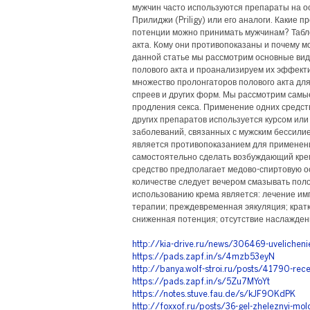
мужчин часто используются препараты на ос
Прилиджи (Priligy) или его аналоги. Какие
потенции можно принимать мужчинам? Табл
акта. Кому они противопоказаны и почему м
данной статье мы рассмотрим основные вид
полового акта и проанализируем их эффект
множество пролонгаторов полового акта для 
спреев и других форм. Мы рассмотрим сам
продления секса. Применение одних средст
других препаратов используется курсом или
заболеваний, связанных с мужским бессили
является противопоказанием для применен
самостоятельно сделать возбуждающий крем
средство предполагает медово-спиртовую о
количестве следует вечером смазывать поло
использованию крема является: лечение им
терапии; преждевременная эякуляция; крат
сниженная потенция; отсутствие наслаждени
http://kia-drive.ru/news/306469-uvelichen
https://pads.zapf.in/s/4mzb53eyN
http://banya.wolf-stroi.ru/posts/41790-rece
https://pads.zapf.in/s/5Zu7MYoYt
https://notes.stuve.fau.de/s/kJF9OKdPK
http://foxxof.ru/posts/36-gel-zheleznyi-molo