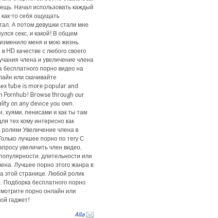
вещь. Начал использовать каждый
л как-то себя ощущать
тал. А потом девушки стали мне
улся секс, и какой! В общем
 изменило меня и мою жизнь.
в HD качестве с любого своего
учания члена и увеличение члена
а бесплатного порно видео на
лайн или скачивайте
ex tube is more popular and
n Pornhub! Browse through our
lity on any device you own.
 хуями, пенисами и как ты там
ля тех кому интересно как
 ролики Увеличение члена в
Только лучшее порно по тегу С
апросу увеличить член видео,
 популярности, длительности или
лена. Лучшее порно этого жанра в
а этой странице. Любой ролик
о. Подборка бесплатного порно
Смотрите порно онлайн или
ой гаджет!
Alla