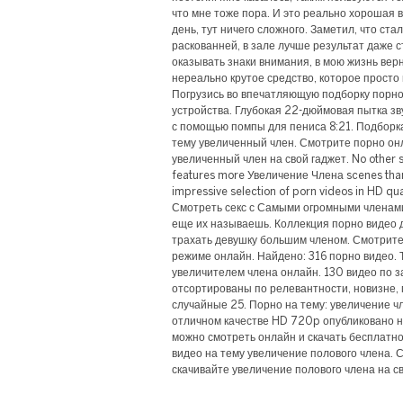
что мне тоже пора. И это реально хорошая 
день, тут ничего сложного. Заметил, что ста
раскованней, в зале лучше результат даже с
оказывать знаки внимания, в мою жизнь верн
нереально крутое средство, которое просто
Погрузись во впечатляющую подборку порно 
устройства. Глубокая 22-дюймовая пытка зв
с помощью помпы для пениса 8:21. Подборк
тему увеличенный член. Смотрите порно он
увеличенный член на свой гаджет. No other s
features more Увеличение Члена scenes tha
impressive selection of porn videos in HD qua
Смотреть секс с Самыми огромными членами,
еще их называешь. Коллекция порно видео д
трахать девушку большим членом. Смотрите
режиме онлайн. Найдено: 316 порно видео. 
увеличителем члена онлайн. 130 видео по з
отсортированы по релевантности, новизне,
случайные 25. Порно на тему: увеличение ч
отличном качестве HD 720p опубликовано н
можно смотреть онлайн и скачать бесплатн
видео на тему увеличение полового члена. 
скачивайте увеличение полового члена на св