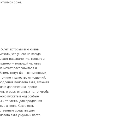
интимной зоне.
5 лет, который всю жизнь
ечать, что у него не всегда
ывает раздражение, тревогу и
 пример — молодой человек,
не может расслабиться и
облемы могут быть временными,
стояние и качество отношений.
родления полового акта, включая
ла и дапоксетина. Кроме
ины и рассчитанных на то, чтобы
ожно пускать в ход особые
ы и таблетки для продления
ь в аптеке. Какие есть
ственные средства для
лового акта у мужчин часто