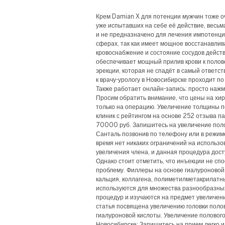
Крем Damian X для потенции мужчин тоже о
уже испытавших на себе её действие, весьм
и не предназначено для лечения импотенци
сферах, так как имеет мощное восстанавл
кровоснабжение и состояние сосудов действ
обеспечивает мощный прилив крови к полово
эрекции, которая не спадёт в самый ответс
к врачу-урологу в Новосибирске проходит по
Также работает онлайн-запись: просто нажм
Просим обратить внимание, что цены на хи
только на операцию. Увеличение толщины по
клиник с рейтингом на основе 252 отзыва па
70000 руб. Запишитесь на увеличение поло
Санталь позвонив по телефону или в режим
время нет никаких ограничений на использо
увеличения члена, и данная процедура дост
Однако стоит отметить, что инъекции не с
проблему. Филлеры на основе гиалуроновой
кальция, коллагена, полиметилметакрилат
используются для множества разнообразны
процедур и изучаются на предмет увеличени
статья посвящена увеличению головки поло
гиалуроновой кислоты. Увеличение полового
Новосибирске: Запишитесь на прием легко и