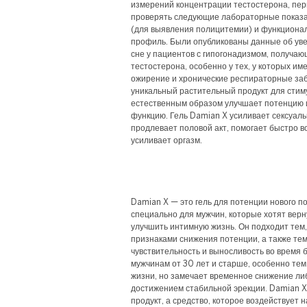
измерений концентрации тестостерона, пе
проверять следующие лабораторные показат
(для выявления полицитемии) и функциона
профиль. Были опубликованы данные об уве
сне у пациентов с гипогонадизмом, получ
тестостерона, особенно у тех, у которых им
ожирение и хронические респираторные за
уникальный растительный продукт для стим
естественным образом улучшает потенцию 
функцию. Гель Damian X усиливает сексуаль
продлевает половой акт, помогает быстро в
усиливает оргазм.
Damian X — это гель для потенции нового 
специально для мужчин, которые хотят верн
улучшить интимную жизнь. Он подходит тем,
признаками снижения потенции, а также тем
чувствительность и выносливость во время 
мужчинам от 30 лет и старше, особенно тем
жизни, но замечает временное снижение ли
достижением стабильной эрекции. Damian X
продукт, а средство, которое воздействует 