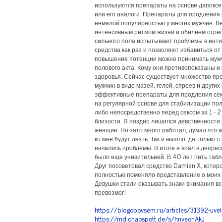
используются препараты на основе дапоксети
или его аналоги. Препараты для продления 
немалой популярностью у многих мужчин. Вед
интенсивным ритмом жизни и обилием стрес
сильного пола испытывают проблемы в инт
средства как раз и позволяют избавиться от
повышения потенции можно принимать мужч
полового акта. Кому они противопоказаны и
здоровья. Сейчас существует множество про
мужчин в виде мазей, гелей, спреев и друг
эффективные препараты для продления сек
на регулярной основе для стабилизации по
либо непосредственно перед сексом за 1 - 
близости. Я поздно лишился девственности 
женщин. Но зато много работал, думал что к
ко мне будут лезть. Так и вышло, да только 
начались проблемы. В итоге я впал в депресс
было еще унизительней. В 40 лет пить табле
Друг посоветовал средство Damian X, котор
полностью поменяло представление о моих 
Девушки стали оказывать знаки внимания все
превозмог!
https://blogobovsem.ru/articles/31392-uve
https://md.chaospott.de/s/hnveohAkJ