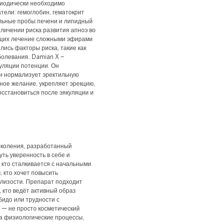
риодически необходимо
ели: гемоглобин, гематокрит
льные пробы печени и липидный
личении риска развития апноэ во
ающих лечение сложными эфирами
елись факторы риска, такие как
болевания. Damian X –
уляции потенции. Он
и нормализует эректильную
ное желание, укрепляет эрекцию,
осстановиться после эякуляции и
поколения, разработанный
уть уверенность в себе и
 кто сталкивается с начальными
, кто хочет повысить
близости. Препарат подходит
, кто ведёт активный образ
бидо или трудности с
 — не просто косметический
на физиологические процессы,