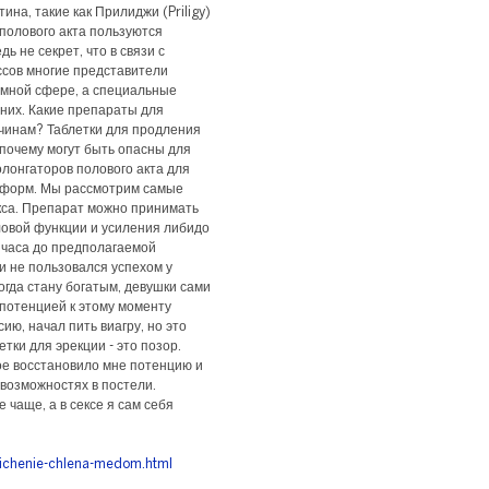
на, такие как Прилиджи (Priligy)
полового акта пользуются
ь не секрет, что в связи с
сов многие представители
имной сфере, а специальные
 них. Какие препараты для
инам? Таблетки для продления
 почему могут быть опасны для
лонгаторов полового акта для
их форм. Мы рассмотрим самые
са. Препарат можно принимать
ловой функции и усиления либидо
2 часа до предполагаемой
и не пользовался успехом у
огда стану богатым, девушки сами
с потенцией к этому моменту
ию, начал пить виагру, но это
тки для эрекции - это позор.
ое восстановило мне потенцию и
возможностях в постели.
 чаще, а в сексе я сам себя
lichenie-chlena-medom.html