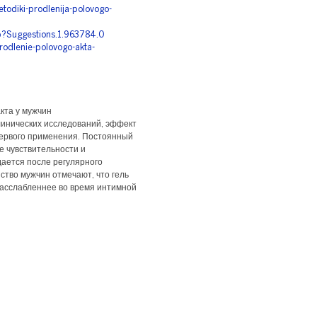
odiki-prodlenija-polovogo-
p?Suggestions.1.963784.0
odlenie-polovogo-akta-
кта у мужчин
линических исследований, эффект
первого применения. Постоянный
е чувствительности и
ается после регулярного
ство мужчин отмечают, что гель
расслабленнее во время интимной