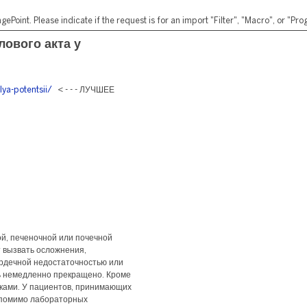
ePoint. Please indicate if the request is for an import "Filter", "Macro", or "P
ового акта у
lya-potentsii/
< - - - ЛУЧШЕЕ
й, печеночной или почечной
 вызвать осложнения,
ердечной недостаточностью или
ть немедленно прекращено. Кроме
иками. У пациентов, принимающих
 помимо лабораторных