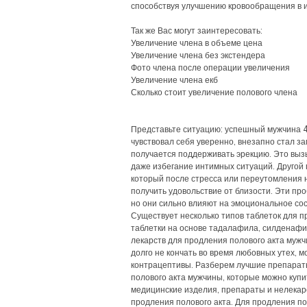
способствуя улучшению кровообращения в 
Так же Вас могут заинтересовать:
Увеличение члена в объеме цена
Увеличение члена без экстендера
Фото члена после операции увеличения
Увеличение члена екб
Сколько стоит увеличение полового члена
Представьте ситуацию: успешный мужчина 4
чувствовал себя уверенно, внезапно стал зам
получается поддерживать эрекцию. Это выз
даже избегание интимных ситуаций. Другой
который после стресса или переутомления 
получить удовольствие от близости. Эти пр
но они сильно влияют на эмоциональное со
Существует несколько типов таблеток для п
таблетки на основе тадалафила, силденафи
лекарств для продления полового акта мужч
долго не кончать во время любовных утех, м
контрацептивы. Разберем лучшие препарат
полового акта мужчины, которые можно купит
медицинские изделия, препараты и нелекар
продления полового акта. Для продления по