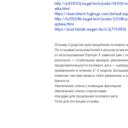
http://p929313j.beget.tech/posts/54919-met
akta.html
https://searchtech.fogbugz.com/default.as
http://h25525tb.beget.tech/posts/20086-pr
apteka.html
https://pad.fablab-siegen.de/s/2j77SXR1k
Отзывы Средство для продления полового а
По отзывам пользователей и результатам к
от использования Damian X заметен уже с 
результат — стабильная эрекция, увеличени
продолжительности полового акта — наблюд
применения в течение 2–3 недель. Большин
помогает им чувствовать себя увереннее и 
близости.
Увеличение члена с помощью филлеров
Увеличение члена стерлитамак
Насадки для продления полового акта
Гели для потенции отзывы