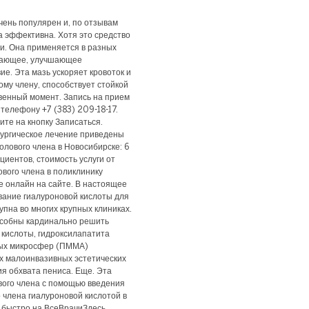
чень популярен и, по отзывам
а эффективна. Хотя это средство
и. Она применяется в разных
ивающее, улучшающее
ие. Эта мазь ускоряет кровоток и
му члену, способствует стойкой
твенный момент. Запись на прием
 телефону +7 (383) 209-18-17.
ите на кнопку Записаться.
рургическое лечение приведены
лового члена в Новосибирске: 6
циентов, стоимость услуги от
вого члена в поликлинику
е онлайн на сайте. В настоящее
вание гиалуроновой кислоты для
упна во многих крупных клиниках.
пособны кардинально решить
 кислоты, гидроксилапатита
ных микросфер (ПММА)
х малоинвазивных эстетических
я обхвата пениса. Еще. Эта
вого члена с помощью введения
 члена гиалуроновой кислотой в
 быстро на ВсеВрачиЗдесь.