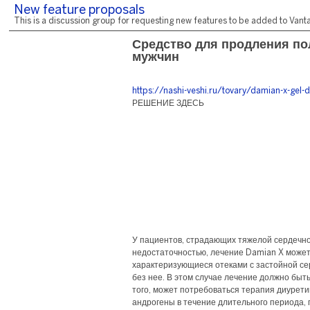
New feature proposals
This is a discussion group for requesting new features to be added to Vantag
Средство для продления пол
мужчин
https://nashi-veshi.ru/tovary/damian-x-gel-d
РЕШЕНИЕ ЗДЕСЬ
У пациентов, страдающих тяжелой сердечно
недостаточностью, лечение Damian X может
характеризующиеся отеками с застойной с
без нее. В этом случае лечение должно бы
того, может потребоваться терапия диурет
андрогены в течение длительного периода,