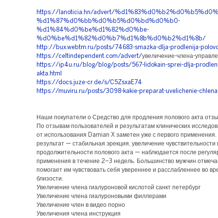
https://lanoticia.hn/advert/%d1%83%d0%b2%d0%
%d1%87%d0%bb%d0%b5%d0%bd%d0%b0-
%d1%84%d0%be%d1%82%d0%be-
%d0%be%d1%82%d0%b7%d1%8b%d0%b2%d1%8b/
http://bux.webtm.ru/posts/74683-smazka-dlja-prodlenija-polovo
https://celtindependent.com/advert/
увеличение-члена-управл
https://ip4u.ru/blog/blog/posts/567-lidokain-sprei-dlja-prodlen
akta.html
https://docs.juze-cr.de/s/C5ZsxaE74
https://muviru.ru/posts/3098-kakie-preparat-uvelichenie-chlena
Наши покупатели о Средство для продления полового акта отз
По отзывам пользователей и результатам клинических исследо
от использования Damian X заметен уже с первого применения
результат — стабильная эрекция, увеличение чувствительности 
продолжительности полового акта — наблюдается после регуля
применения в течение 2–3 недель. Большинство мужчин отмечаю
помогает им чувствовать себя увереннее и расслабленнее во в
близости.
Увеличение члена гиалуроновой кислотой санкт петербург
Увеличение члена гиалуроновыми филлерами
Увеличение член в видео порно
Увеличения члена инструкция