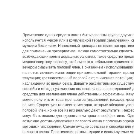
Применение одних средств может быть разовым, группа других 
используется курсом или в комплексной терапии заболеваний, с
мужским бессилием. Нанесенный препарат не является против
для применения презерватива. Можно самостоятельно сделать
возбуждающий крем в домашних условиях. Такое средство пред
медово-спиртовую основу, этой смесью в небольшом количестве
вечером смазывать половой член. Показанием к использованию
является: лечение импотенции при комплексной терапии; преж
эякуляция; кратковременный половой акт; сниженная потенция; 
наслаждения во время секса. Давайте рассмотрим все существ
способы и методы увеличения полового члена на сегодняшний д
средства для увеличения члена действенны и эффективны. Каку
можно получить от трав, препаратов, упражнений, насадок, кром
пениса. Существует множество методов, которые обещают увел
половой член, но не все из них реально дают результаты. Неко
могут быть опасны для здоровья или просто неэффективны. Од
возможно достичь увеличения полового члена с помощью опре
методик и упражнений. Самые лучшие средства и способы для 
полового члена. Практические рекомендации и используемые ме