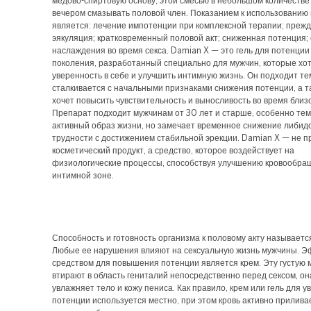
медово-спиртовую основу, этой смесью в небольшом количестве
вечером смазывать половой член. Показанием к использованию
является: лечение импотенции при комплексной терапии; преж
эякуляция; кратковременный половой акт; сниженная потенция; 
наслаждения во время секса. Damian X — это гель для потенции
поколения, разработанный специально для мужчин, которые хот
уверенность в себе и улучшить интимную жизнь. Он подходит тем
сталкивается с начальными признаками снижения потенции, а та
хочет повысить чувствительность и выносливость во время близ
Препарат подходит мужчинам от 30 лет и старше, особенно тем,
активный образ жизни, но замечает временное снижение либид
трудности с достижением стабильной эрекции. Damian X — не п
косметический продукт, а средство, которое воздействует на
физиологические процессы, способствуя улучшению кровообра
интимной зоне.
Способность и готовность организма к половому акту называетс
Любые ее нарушения влияют на сексуальную жизнь мужчины. 
средством для повышения потенции является крем. Эту густую 
втирают в область гениталий непосредственно перед сексом, о
увлажняет тело и кожу пениса. Как правило, крем или гель для 
потенции используется местно, при этом кровь активно прилива