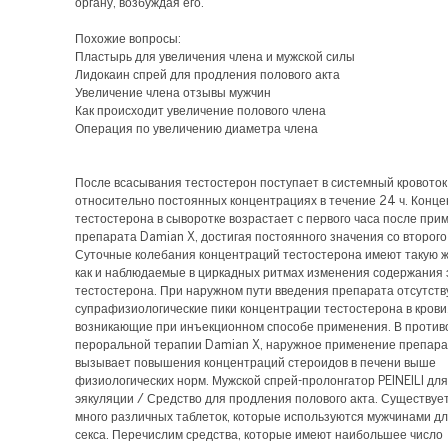
органу, возбуждая его.
Похожие вопросы:
Пластырь для увеличения члена и мужской силы
Лидокаин спрей для продления полового акта
Увеличение члена отзывы мужчин
Как происходит увеличение полового члена
Операция по увеличению диаметра члена
После всасывания тестостерон поступает в системный кровоток
относительно постоянных концентрациях в течение 24 ч. Конц
тестостерона в сыворотке возрастает с первого часа после при
препарата Damian X, достигая постоянного значения со второго
Суточные колебания концентраций тестостерона имеют такую ж
как и наблюдаемые в циркадных ритмах изменения содержания 
тестостерона. При наружном пути введения препарата отсутст
супрафизиологические пики концентрации тестостерона в крови
возникающие при инъекционном способе применения. В проти
пероральной терапии Damian X, наружное применение препара
вызывает повышения концентраций стероидов в печени выше
физиологических норм. Мужской спрей-пролонгатор PEINEILI дл
эякуляции / Средство для продления полового акта. Существуе
много различных таблеток, которые используются мужчинами д
секса. Перечислим средства, которые имеют наибольшее число