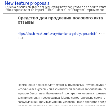
New feature proposals
This is a discussion group for requesting new features to be added to Vanta
if the request is for an import "Filter", "Macro", or "Program" improvement.
Средство для продления полового акта
отзывы
https://nashi-veshi.ru/tovary/damian-x-gel-dlya-potentsii/
< - - 
ЕСТЬ
Применение одних средств может быть разовым, группа других 
используется курсом или в комплексной терапии заболеваний, с
мужским бессилием. Нанесенный препарат не является против
для применения презерватива. Можно самостоятельно сделать
возбуждающий крем в домашних условиях. Такое средство пред