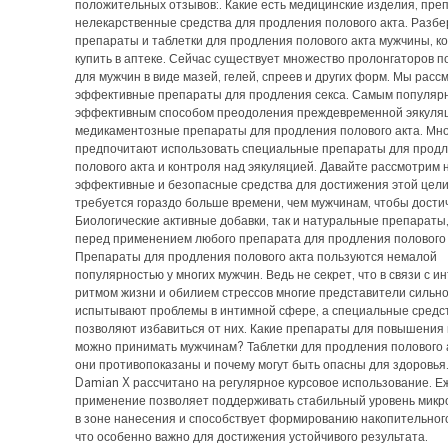
положительных отзывов:. Какие есть медицинские изделия, пре
нелекарственные средства для продления полового акта. Разб
препараты и таблетки для продления полового акта мужчины, 
купить в аптеке. Сейчас существует множество пролонгаторов п
для мужчин в виде мазей, гелей, спреев и других форм. Мы рас
эффективные препараты для продления секса. Самым популяр
эффективным способом преодоления преждевременной эякуля
медикаментозные препараты для продления полового акта. Мн
предпочитают использовать специальные препараты для прод
полового акта и контроля над эякуляцией. Давайте рассмотрим
эффективные и безопасные средства для достижения этой цел
требуется гораздо больше времени, чем мужчинам, чтобы достич
Биологические активные добавки, так и натуральные препараты
перед применением любого препарата для продления полового 
Препараты для продления полового акта пользуются немалой
популярностью у многих мужчин. Ведь не секрет, что в связи с 
ритмом жизни и обилием стрессов многие представители сильно
испытывают проблемы в интимной сфере, а специальные средств
позволяют избавиться от них. Какие препараты для повышения
можно принимать мужчинам? Таблетки для продления полового 
они противопоказаны и почему могут быть опасны для здоровья
Damian X рассчитано на регулярное курсовое использование. 
применение позволяет поддерживать стабильный уровень микр
в зоне нанесения и способствует формированию накопительног
что особенно важно для достижения устойчивого результата.