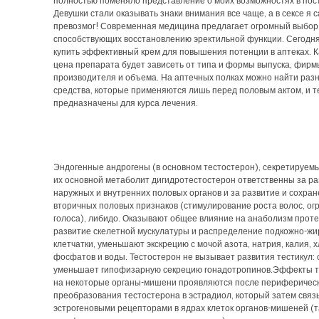
полностью поменяло представление о моих возможностях в пос
Девушки стали оказывать знаки внимания все чаще, а в сексе я 
превозмог! Современная медицина предлагает огромный выбор 
способствующих восстановлению эректильной функции. Сегодн
купить эффективный крем для повышения потенции в аптеках. К
цена препарата будет зависеть от типа и формы выпуска, фирм
производителя и объема. На аптечных полках можно найти раз
средства, которые применяются лишь перед половым актом, и т
предназначены для курса лечения.
Эндогенные андрогены (в основном тестостерон), секретируемы
их основной метаболит дигидротестостерон ответственны за р
наружных и внутренних половых органов и за развитие и сохра
вторичных половых признаков (стимулирование роста волос, ог
голоса), либидо. Оказывают общее влияние на анаболизм проте
развитие скелетной мускулатуры и распределение подкожно-жи
клетчатки, уменьшают экскрецию с мочой азота, натрия, калия, 
фосфатов и воды. Тестостерон не вызывает развития тестикул: 
уменьшает гипофизарную секрецию гонадотропинов.Эффекты т
на некоторые органы-мишени проявляются после периферичес
преобразования тестостерона в эстрадиол, который затем связ
эстрогеновыми рецепторами в ядрах клеток органов-мишеней (т