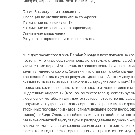
гипофиз, жировая ткань, мозг, кости и т.д.).
Так же Вас могут заинтересовать:
Операция по увеличению члена хабаровск
Увеличение половой член 18
Увеличение полового члена в краснодаре
Увеличение мышц члена
Результат операции по увеличению члена
Мне друг посоветовал гель Damian X когда я пожаловался на сво
постели. Мне казалось, таким пользуются только старики за 50, 
что мне тоже пора. И это реально хорошая вещь. Начал исполь
день, тут ничего сложного. Заметил, что стал как-то себя ощуща
раскованней, в зале лучше результат даже стал. А потом девушк
оказывать знаки внимания, в мою жизнь вернулся секс, и какой!
нереально крутое средство, которое просто изменило меня и мо
Эндогенные андрогены (в основном тестостерон), секретируемы
их основной метаболит дигидротестостерон ответственны за р
наружных и внутренних половых органов и за развитие и сохра
вторичных половых признаков (стимулирование роста волос, ог
голоса), либидо. Оказывают общее влияние на анаболизм проте
развитие скелетной мускулатуры и распределение подкожно-жи
клетчатки, уменьшают экскрецию с мочой азота, натрия, калия, 
фосфатов и воды. Тестостерон не вызывает развития тестикул: 