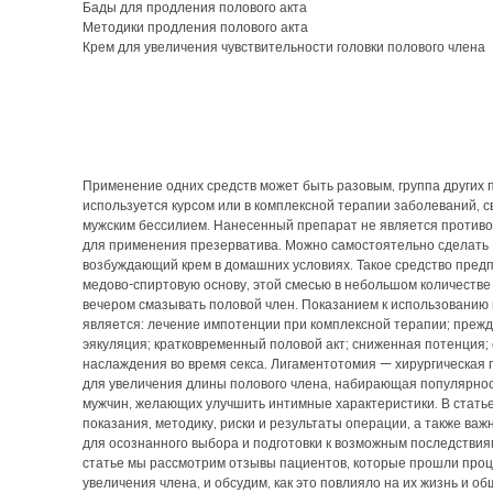
Бады для продления полового акта
Методики продления полового акта
Крем для увеличения чувствительности головки полового члена
Применение одних средств может быть разовым, группа других 
используется курсом или в комплексной терапии заболеваний, с
мужским бессилием. Нанесенный препарат не является против
для применения презерватива. Можно самостоятельно сделать
возбуждающий крем в домашних условиях. Такое средство пред
медово-спиртовую основу, этой смесью в небольшом количестве
вечером смазывать половой член. Показанием к использованию
является: лечение импотенции при комплексной терапии; преж
эякуляция; кратковременный половой акт; сниженная потенция; 
наслаждения во время секса. Лигаментотомия — хирургическая
для увеличения длины полового члена, набирающая популярнос
мужчин, желающих улучшить интимные характеристики. В стать
показания, методику, риски и результаты операции, а также ва
для осознанного выбора и подготовки к возможным последствиям
статье мы рассмотрим отзывы пациентов, которые прошли про
увеличения члена, и обсудим, как это повлияло на их жизнь и о