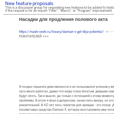
New feature proposals
This is a discussion group for requesting new features to be added to Vanta
if the request is for an import "Filter", "Macro", or "Program" improvement.
Насадки для продления полового акта
https://nashi-veshi.ru/tovary/damian-x-gel-dlya-potentsii/
< - - 
ПОКУПАТЕЛЕЙ >>>
Я поздно лишился девственности и не пользовался успехом у ж
зато много работал, думал что когда стану богатым, девушки сам
будут лезть. Так и вышло, да только с потенцией к этому момент
проблемы. В итоге я впал в депрессию, начал пить виагру, но эт
унизительней. В 40 лет пить таблетки для эрекции - это позор. 
посоветовал средство Damian X, которое восстановило мне пот