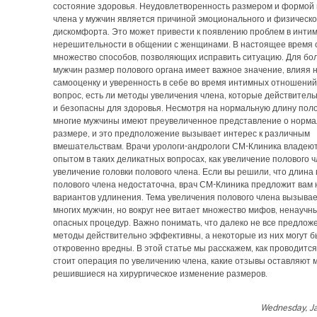
состояние здоровья. Неудовлетворенность размером и формой 
члена у мужчин является причиной эмоционального и физическо
дискомфорта. Это может привести к появлению проблем в инти
нерешительности в общении с женщинами. В настоящее время 
множество способов, позволяющих исправить ситуацию. Для бо
мужчин размер полового органа имеет важное значение, влияя н
самооценку и уверенность в себе во время интимных отношений
вопрос, есть ли методы увеличения члена, которые действител
и безопасны для здоровья. Несмотря на нормальную длину поло
многие мужчины имеют преувеличенное представление о норм
размере, и это предположение вызывает интерес к различным
вмешательствам. Врачи урологи-андрологи СМ-Клиника владею
опытом в таких деликатных вопросах, как увеличение полового ч
увеличение головки полового члена. Если вы решили, что длина
полового члена недостаточна, врач СМ-Клиника предложит вам 
вариантов удлинения. Тема увеличения полового члена вызывае
многих мужчин, но вокруг нее витает множество мифов, ненаучн
опасных процедур. Важно понимать, что далеко не все предло
методы действительно эффективны, а некоторые из них могут б
откровенно вредны. В этой статье мы расскажем, как проводится
стоит операция по увеличению члена, какие отзывы оставляют 
решившиеся на хирургическое изменение размеров.
Wednesday, Ja