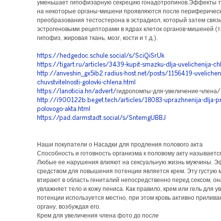
уменьшает гипофизарную секрецию гонадотропинов.Эффекты т
на некоторые органы-мишени проявляются после периферичес
преобразования тестостерона в эстрадиол, который затем связ
эстрогеновыми рецепторами в ядрах клеток органов-мишеней (т
гипофиз, жировая ткань, мозг, кости и т.д.).
https://hedgedoc.schule.social/s/SciQiSrUk
https://tigart.ru/articles/3439-kupit-smazku-dlja-uvelichenija-ch
http://anveshin_gx5ib2.radius-host.net/posts/1156419-uvelichen
chuvstvitelnosti-golovki-chlena.html
https://lanoticia.hn/advert/
гидропомпы-для-увеличение-члена/
http://i900122b.beget.tech/articles/18083-uprazhnenija-dlja-pr
polovogo-akta.html
https://pad.darmstadt.social/s/SntemgUBBJ
Наши покупатели о Насадки для продления полового акта
Способность и готовность организма к половому акту называетс
Любые ее нарушения влияют на сексуальную жизнь мужчины. 
средством для повышения потенции является крем. Эту густую 
втирают в область гениталий непосредственно перед сексом, о
увлажняет тело и кожу пениса. Как правило, крем или гель для 
потенции используется местно, при этом кровь активно прилива
органу, возбуждая его.
Крем для увеличения члена фото до после